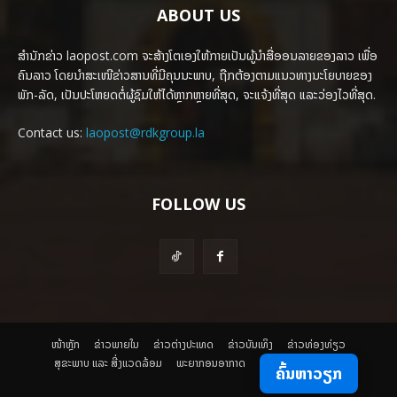
ABOUT US
ສຳນັກຂ່າວ laopost.com ຈະສ້າງໂຕເອງໃຫ້ກາຍເປັນຜູ້ນຳສື່ອອນລາຍຂອງລາວ ເພື່ອ
ຄົນລາວ ໂດຍນຳສະເໜີຂ່າວສານທີ່ມີຄຸນນະພາບ, ຖືກຕ້ອງຕາມແນວທາງນະໂຍບາຍຂອງ
ພັກ-ລັດ, ເປັນປະໂຫຍດຕໍ່ຜູ້ຊົມໃຫ້ໄດ້ຫຼາກຫຼາຍທີ່ສຸດ, ຈະແຈ້ງທີ່ສຸດ ແລະວ່ອງໄວທີ່ສຸດ.
Contact us:
laopost@rdkgroup.la
FOLLOW US
ໜ້າຫຼັກ
ຂ່າວພາຍ​ໃນ
ຂ່າວຕ່າງປະເທດ
​ຂ່າວບັນເທິງ
​ຂ່າວທ່ອງທ່ຽວ
ສຸຂະພາບ ແລະ ສີ່ງແວດລ້ອມ
ພະຍາກອນອາກາດ
ຄົ້ນຫາວຽກ