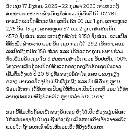
ຣັດເຊຍ 17 ມັງກອນ 2023 – 22 ກຸມພາ 2023 ການກວດກູ້
ສະໜາມຂະຫຍາຍຜັງເມືອງໃໝ່ ກວດກູ້ເນື້ອທີ່ໄດ້ 107.781
ຕາແມັດລະເບີດທີ່ກວດພົບ: ລູກປືນຄົກ 60 ມມ: 1 ລູກ, ລູກຈະຫຼວດ
2,75 ນິ້ວ: 13 ລູກ, ລູກຈະຫຼວດ 57 ມມ: 2 ລູກ, ເສດສະເກັດ:
4570 ຊິ້ນສ່ວນ ແລະ ເສດເຫຼັກທົ່ວໄປ: 9,150 ຊິ້ນສ່ວນ, ລວມເນື້ອ
ທີ່ທັງໝົດຝ່າຍລາວ ແລະ ຮັດ ເຊຍ ກວດໄດ້: 29,2 ເຮັກຕາ, ລວມ
ລະເບີດທັງຫມົດ: 158 ໜ່ວຍ ແລະ ໄດ້ກວດກາຄຸນນະພາບຮ່ວມ
ກັບເພື່ອນຣັດເຊຍ ໃນ 3 ສະໜາມສໍາເລັດ ແລະ ຮັບປະກັນ 100%
ໂຄງການເກັບກູ້ລະເບີດບໍ່ທັນແຕກຂອງກອງທັບຣັດເຊຍໃນລາວ
ເລີ່ມຕົ້ນຕັ້ງແຕ່ ປີ 2018 ຢູ່ທີ່ແຂວງບໍລິຄໍາໄຊ ແລະ ແຂວງຊຽງ
ຂວາງ ມາຮອດປັດຈຸບັນ ມີພື້ນທີ່ປູກຝັງ ແລະ ພື້ນທີ່ ອື່ນໆ ຫຼາຍ
ຮ້ອຍເຮັກຕາ ໄດ້ຮັບການຟື້ນຟູໃຫ້ກັບມາເປັນປົກກະຕິ ແລະ ໄດ້ທໍາ
ລາຍອຸປະກອນທີ່ຍັງບໍ່ລະເບີດ ຫຼາຍກວ່າ 3.000 ຢ່າງ.
ນອກນີ້ທີມເກັບກູ້ລະເບີດຂອງຣັດເຊຍ ຍັງໄດ້ເປີດຫ້ອງຮຽນພິເສດ
ໃຫ້ແກ່ປະຊາຊົນໃນຊຸມຊົນທ້ອງຖິ່ນ ເພື່ອສອນເຂົາເຈົ້າວ່າຈະເຮັດ
ແນວໃດ ຖ້າພວກເຂົາພົບເຫັນລະເບີດທີ່ຍັງບໍ່ທັນ
ແຕກ.