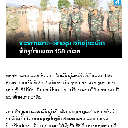
ທະຫານລາວ ແລະ ຣັດເຊຍ ໄດ້ເກັບກູ້ລະເບີດບໍ່ທັນແຕກ 158
ໜ່ວຍ ຈາກເນື້ອທີ່ 29,2 ເຮັກຕາ ເມືອງນາກາຍ ແຂວງຄໍາມ່ວນ
ພາຍຫຼັງທີ່ໄດ້ດໍາເນີນມາເປັນເວລາ 1 ເດືອນ ພາຍໃຕ້ ການຮ່ວມມື
ຂອງທັງສອງກອງທັບ.
ການສໍາຫຼວດ ແລະ ເກັບກູ້ ເປັນສ່ວນໜຶ່ງຂອງແຜນການທີ່ຈັດຕັ້ງ
ປະຕິບັດຂຶ້ນໂດຍກະຊວງປ້ອງກັນປະເທດລາວ ແລະ ກະຊວງ
ປ້ອງກັນປະເທດຣັດເຊຍ ແລະ ໄດ້ລົງພື້ນທີ່ບໍລິເວນ ອະນຸສາວະລີ