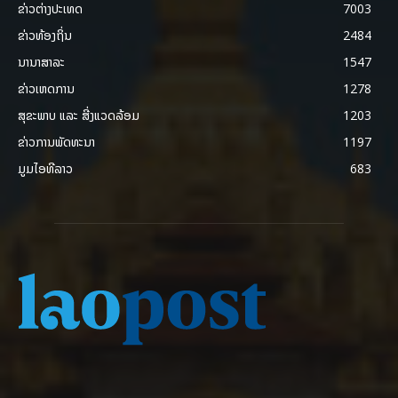
ຂ່າວຕ່າງປະເທດ
7003
ຂ່າວທ້ອງຖິ່ນ
2484
ນານາສາລະ
1547
ຂ່າວເຫດການ
1278
ສຸຂະພາບ ແລະ ສີ່ງແວດລ້ອມ
1203
ຂ່າວການພັດທະນາ
1197
ມູມໄອທີລາວ
683