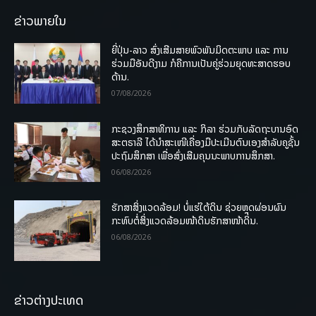
ຂ່າວພາຍໃນ
ຍີ່ປຸ່ນ-ລາວ ສົ່ງເສີມສາຍພົວພັນມິດຕະພາບ ແລະ ການ
ຮ່ວມມືອັນດີງາມ ກໍຄືການເປັນຄູ່ຮ່ວມຍຸດທະສາດຮອບ
ດ້ານ.
07/08/2026
ກະຊວງສຶກສາທິການ ແລະ ກິລາ ຮ່ວມກັບລັດຖະບານອົດ
ສະຕຣາລີ ໄດ້ນຳສະເໜີເຄື່ອງມືປະເມີນຕົນເອງສຳລັບຄູຊັ້ນ
ປະຖົມສຶກສາ ເພື່ອສົ່ງເສີມຄຸນນະພາບການສຶກສາ.
06/08/2026
ຮັກສາສິ່ງແວດລ້ອມ! ບໍ່ແຮ່ໃຕ້ດິນ ຊ່ວຍຫຼຸດຜ່ອນຜົນ
ກະທົບຕໍ່ສິ່ງແວດລ້ອມໜ້າດິນຮັກສາໜ້າດິນ.
06/08/2026
ຂ່າວຕ່າງປະເທດ