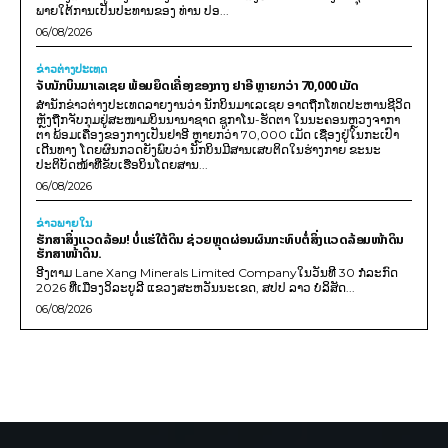
ພາຍໃຕ້ການເປັນປະທານຂອງ ທ່ານ ປອ...
06/08/2026
ຂ່າວຕ່າງປະເທດ
ຈັບນັກບິນມາເລເຊຍ ພ້ອມຍຶດເຄື່ອງຂອງກາງ ຢາອີ ຫຼາຍກວ່າ 70,000 ເມັດ
ສຳນັກຂ່າວຕ່າງປະເທດລາຍງານວ່າ ນັກບິນມາເລເຊຍ ອາດຖືກໂທດປະຫານຊີວິດ
ຫຼັງຖືກຈັບກຸມຢູ່ສະໜາມບິນນານາຊາດ ຊູກາໂນ-ຮັດຕາ ໃນນະຄອນຫຼວງຈາກາ
ຕາ ພ້ອມເຄື່ອງຂອງກາງເປັນຢາອີ ຫຼາຍກວ່າ 70,000 ເມັດ ເຊື່ອງຢູ່ໃນກະເປົາ
ເດີນທາງ ໂດຍຜົນກວດຍັງພົບວ່າ ນັກບິນມີສານເສບຕິດໃນຮ່າງກາຍ ຂະນະ
ປະຕິບັດໜ້າທີ່ຂັບເຮືອບິນໂດຍສານ...
06/08/2026
ຂ່າວພາຍ​ໃນ
ຮັກສາສິ່ງແວດລ້ອມ! ບໍ່ແຮ່ໃຕ້ດິນ ຊ່ວຍຫຼຸດຜ່ອນຜົນກະທົບຕໍ່ສິ່ງແວດລ້ອມໜ້າດິນ
ຮັກສາໜ້າດິນ.
ອີງຕາມ Lane Xang Minerals Limited Companyໃນວັນທີ 30 ກໍລະກົດ
2026 ທີ່ເມືອງວິລະບູລີ ແຂວງສະຫວັນນະເຂດ, ສປປ ລາວ ບໍລິສັດ...
06/08/2026