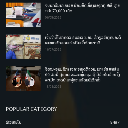
ຈັບນັກບິນມາເລເຊຍ ພ້ອມຍຶດເຄື່ອງຂອງກາງ ຢາອີ ຫຼາຍ
ກວ່າ 70,000 ເມັດ
06/08/2026
ເຈົ້າໜ້າທີ່ໄທກັກຕົວ ຄົນລາວ 2 ຄົນ ທີ່ກ່ຽວຂ້ອງກັບຄະດີ
ສາວແອລັກລອບເຮໂຣອີນເຂົ້າອົດສະຕາລີ
16/07/2026
ອີຣານ-ອາເມລິກາ ເຈລະຈາຍຸດຕິຄວາມຂັດແຍ່ງ! ພາຍໃນ
60 ວັນນີ້ ຖ້າການເຈລະຈາຫຼົ້ມເຫຼວ ຫຼື ມີຝ່າຍໃດຝ່າຍໜຶ່ງ
ລະເມີດ ອາດນໍາມາສູ່ຄວາມຂັດແຍ້ງອີກຄັ້ງ
18/06/2026
POPULAR CATEGORY
ຂ່າວພາຍ​ໃນ
8487