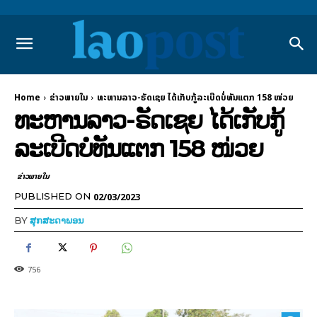
Home
ຂ່າວພາຍ​ໃນ
ທະຫານລາວ-ຣັດເຊຍ ໄດ້ເກັບກູ້ລະເບີດບໍ່ທັນແຕກ 158 ໜ່ວຍ
ທະຫານລາວ-ຣັດເຊຍ ໄດ້ເກັບກູ້
ລະເບີດບໍ່ທັນແຕກ 158 ໜ່ວຍ
ຂ່າວພາຍ​ໃນ
02/03/2023
PUBLISHED ON
BY
ສຸກສະດາພອນ
756