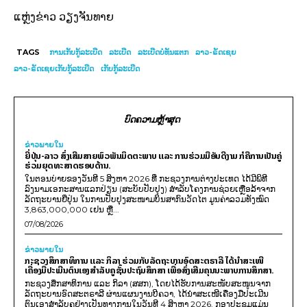
ແຫຼ່ງຂ່າວ ວຽງຈັນທາຍ
TAGS
ການເກັບກູ້ລະເບີດ
ລະເບີດ
ລະເບີດບໍ່ທັນແຕກ
ລາວ-ຣັດເຊຍ
ລາວ-ຣັດເຊຍເກັບກູ້ລະເບີດ
ເກັບກູ້ລະເບີດ
ບົດຄວາມຫຼ້າສຸດ
ຂ່າວພາຍ​ໃນ
ຍີ່ປຸ່ນ-ລາວ ສົ່ງເສີມສາຍພົວພັນມິດຕະພາບ ແລະ ການຮ່ວມມືອັນດີງາມ ກໍຄືການເປັນຄູ່
ຮ່ວມຍຸດທະສາດຮອບດ້ານ.
ໃນຕອນບ່າຍຂອງວັນທີ 5 ສິງຫາ 2026 ທີ່ ກະຊວງການຕ່າງປະເທດ ໄດ້ມີພິທີ
ລົງນາມເອກະສານແລກປ່ຽນ (ສະບັບປັບປຸງ) ສໍາລັບໂຄງການຊ່ວຍເຫຼືອລ້າຈາກ
ລັດຖະບານຍີ່ປຸ່ນ ໃນການປັບປຸງສະໜາມບິນສາກົນວັດໄຕ ມູນຄ່າລວມທັງໝົດ
3,863,000,000 ເຢນ ຫຼື...
07/08/2026
ຂ່າວພາຍ​ໃນ
ກະຊວງສຶກສາທິການ ແລະ ກິລາ ຮ່ວມກັບລັດຖະບານອົດສະຕຣາລີ ໄດ້ນຳສະເໜີ
ເຄື່ອງມືປະເມີນຕົນເອງສຳລັບຄູຊັ້ນປະຖົມສຶກສາ ເພື່ອສົ່ງເສີມຄຸນນະພາບການສຶກສາ.
ກະຊວງສຶກສາທິການ ແລະ ກິລາ (ສສກ), ໂດຍໄດ້ຮັບການສະໜັບສະໜູນຈາກ
ລັດຖະບານອົດສະຕຣາລີ ຜ່ານແຜນງານບີຄວາ, ໄດ້ນຳສະເໜີເຄື່ອງມືປະເມີນ
ຕົນເອງສຳລັບຄູຢ່າງເປັນທາງການໃນວັນທີ 4 ສິງຫາ 2026. ກອງປະຊຸມແມ່ນ