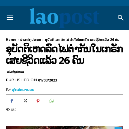
Home
ຂ່າວຕ່າງປະເທດ
ອຸບັດຕິເຫດລົດໄຟຕຳກັນໃນເກຣັກ ເສຍຊີວິດແລ້ວ 26 ຄົນ
ອຸບັດຕິເຫດລົດໄຟຕຳກັນໃນເກຣັກ
ເສຍຊີວິດແລ້ວ 26 ຄົນ
ຂ່າວຕ່າງປະເທດ
01/03/2023
PUBLISHED ON
BY
ສຸກສະດາພອນ
880