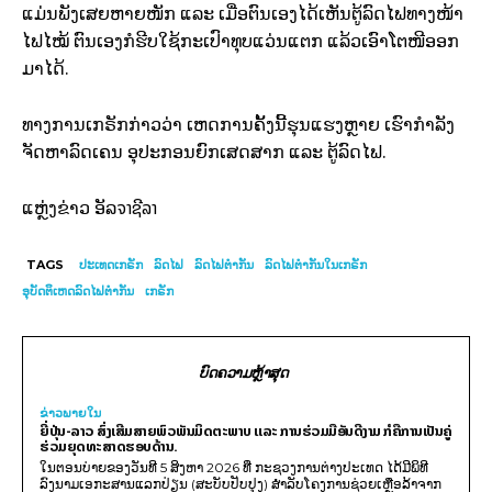
ແມ່ນພັງເສຍຫາຍໜັກ ແລະ ເມື່ອຕົນເອງໄດ້ເຫັນຕູ້ລົດໄຟທາງໜ້າ
ໄຟໄໝ້ ຕົນເອງກໍຮີບໃຊ້ກະເປົາທຸບແວ່ນແຕກ ແລ້ວເອົາໂຕໜີອອກ
ມາໄດ້.
ທາງການເກຣັກກ່າວວ່າ ເຫດການຄັ້ງນີ້ຮຸນແຮງຫຼາຍ ເຮົາກຳລັງ
ຈັດຫາລົດເຄນ ອຸປະກອນຍົກເສດສາກ ແລະ ຕູ້ລົດໄຟ.
ຈາຊີລາ
ແຫຼ່ງຂ່າວ ອັລ
TAGS
ປະເທດເກຣັກ
ລົດໄຟ
ລ​ົດ​ໄຟ​ຕຳ​ກັນ
ລົດໄຟຕຳກັນໃນເກຣັກ
ອຸບັດຕິເຫດລົດໄຟຕຳກັນ
ເກ​ຣັກ
ບົດຄວາມຫຼ້າສຸດ
ຂ່າວພາຍ​ໃນ
ຍີ່ປຸ່ນ-ລາວ ສົ່ງເສີມສາຍພົວພັນມິດຕະພາບ ແລະ ການຮ່ວມມືອັນດີງາມ ກໍຄືການເປັນຄູ່
ຮ່ວມຍຸດທະສາດຮອບດ້ານ.
ໃນຕອນບ່າຍຂອງວັນທີ 5 ສິງຫາ 2026 ທີ່ ກະຊວງການຕ່າງປະເທດ ໄດ້ມີພິທີ
ລົງນາມເອກະສານແລກປ່ຽນ (ສະບັບປັບປຸງ) ສໍາລັບໂຄງການຊ່ວຍເຫຼືອລ້າຈາກ