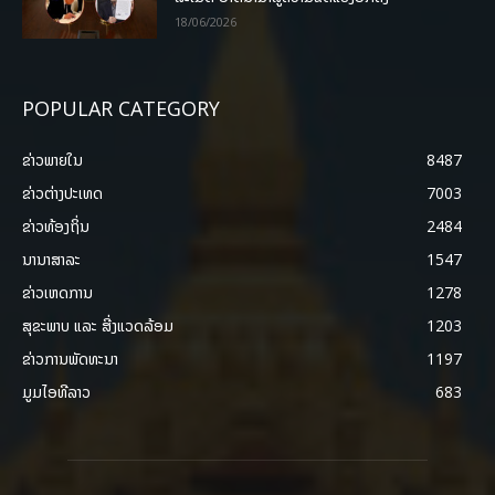
18/06/2026
POPULAR CATEGORY
ຂ່າວພາຍ​ໃນ
8487
ຂ່າວຕ່າງປະເທດ
7003
ຂ່າວທ້ອງຖິ່ນ
2484
ນານາສາລະ
1547
ຂ່າວເຫດການ
1278
ສຸຂະພາບ ແລະ ສີ່ງແວດລ້ອມ
1203
ຂ່າວການພັດທະນາ
1197
ມູມໄອທີລາວ
683