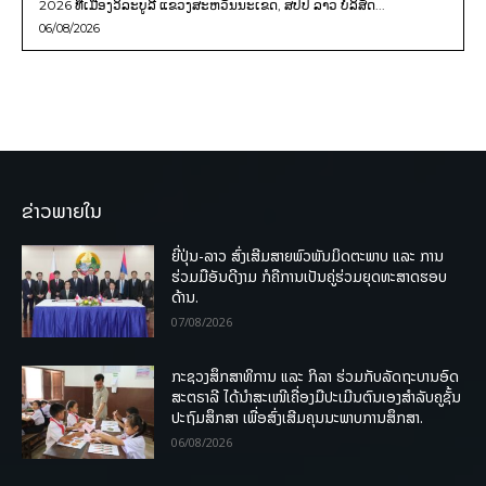
2026 ທີ່ເມືອງວິລະບູລີ ແຂວງສະຫວັນນະເຂດ, ສປປ ລາວ ບໍລິສັດ...
06/08/2026
ຂ່າວພາຍໃນ
ຍີ່ປຸ່ນ-ລາວ ສົ່ງເສີມສາຍພົວພັນມິດຕະພາບ ແລະ ການ
ຮ່ວມມືອັນດີງາມ ກໍຄືການເປັນຄູ່ຮ່ວມຍຸດທະສາດຮອບ
ດ້ານ.
07/08/2026
ກະຊວງສຶກສາທິການ ແລະ ກິລາ ຮ່ວມກັບລັດຖະບານອົດ
ສະຕຣາລີ ໄດ້ນຳສະເໜີເຄື່ອງມືປະເມີນຕົນເອງສຳລັບຄູຊັ້ນ
ປະຖົມສຶກສາ ເພື່ອສົ່ງເສີມຄຸນນະພາບການສຶກສາ.
06/08/2026