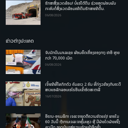
ຮັກສາສິ່ງແວດລ້ອມ! ບໍ່ແຮ່ໃຕ້ດິນ ຊ່ວຍຫຼຸດຜ່ອນຜົນ
ກະທົບຕໍ່ສິ່ງແວດລ້ອມໜ້າດິນຮັກສາໜ້າດິນ.
06/08/2026
ຂ່າວຕ່າງປະເທດ
ຈັບນັກບິນມາເລເຊຍ ພ້ອມຍຶດເຄື່ອງຂອງກາງ ຢາອີ ຫຼາຍ
ກວ່າ 70,000 ເມັດ
06/08/2026
ເຈົ້າໜ້າທີ່ໄທກັກຕົວ ຄົນລາວ 2 ຄົນ ທີ່ກ່ຽວຂ້ອງກັບຄະດີ
ສາວແອລັກລອບເຮໂຣອີນເຂົ້າອົດສະຕາລີ
16/07/2026
ອີຣານ-ອາເມລິກາ ເຈລະຈາຍຸດຕິຄວາມຂັດແຍ່ງ! ພາຍໃນ
60 ວັນນີ້ ຖ້າການເຈລະຈາຫຼົ້ມເຫຼວ ຫຼື ມີຝ່າຍໃດຝ່າຍໜຶ່ງ
ລະເມີດ ອາດນໍາມາສູ່ຄວາມຂັດແຍ້ງອີກຄັ້ງ