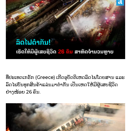
ທີ່ປະເທດເກຣັກ (Greece) ເກີດອຸບັດຕິເຫດລົດໄຟໂດຍສານ ແລະ
ລົດໄຟບັນທຸກສິນຄ້າແລ່ນມາຕຳກັນ ເປັນເຫດໃຫ້ມີຜູ້ເສຍຊີວິດ
ຢ່າງໜ້ອຍ 26 ຄົນ.