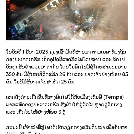
ໃນວັນທີ 1 ມີນາ 2023 ຊ່ວງເຊົ້າມືດທີ່ຜ່ານມາ ຕາມເວລາທ້ອງຖິ່ນ
ຂອງປະເທດເກຣັກ ເກີດອຸບັດຕິເຫດລົດໄຟໂດຍສານ ແລະ ລົດໄຟ
ບັນທຸກສິນຄ້າແລ່ນມາຕຳກັນ ໂດຍໃນລົດໄຟມີຜູ້ໂດຍສານປະມານ
350 ຄົນ ມີຜູ້ເສຍຊີວິດແລ້ວ 26 ຄົນ ແລະ ບາດເຈັບຢ່າງໜ້ອຍ 85
ຄົນ ໃນນີ້ມີຜູ້ບາດເຈັບສາຫັດ 25 ຄົນ.
ເຫດດັ່ງກ່າວເກີດຂຶ້ນທີ່ຮາງລົດໄຟໃກ້ກັບເມືອງເທັມພີ (Tempe)
ພາກເໜືອຂອງປະເທດເກຣັກ ສົ່ງຜົນໃຫ້ຕູ້ລົດໄຟຫຼາຍຕູ້ຕົກຮາງ
ແລະ ເກີດໄຟໄໝ້ຢ່າງໜ້ອຍ 3 ຕູ້.
ຂະນະນີ້ ເຈົ້າໜ້າທີ່ກູ້ໄພໄດ້ເຮັດວຽກກາງຄວັນຕຶບໜາ ເພື່ອຄົ້ນຫາ