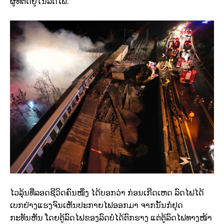
ຜູ້ທີ່ຕິດຢູ່ໃນລົດໄຟ.
ໄວລຸ້ນທີ່ລອດຊີວິດຄົນໜຶ່ງ ໄດ້ບອກວ່າ ກ່ອນເກີດເຫດ ລົດໄຟໄດ້
ເບກຢ່າງແຮງຈົນເຫັນປະກາຍໄຟອອກມາ ຈາກນັ້ນກໍຢຸດ
ກະທັນຫັນ ໂດຍຕູ້ລົດໄຟຂອງລົດບໍ່ໄດ້ຕົກຮາງ ແຕ່ຕູ້ລົດໄຟທາງໜ້າ