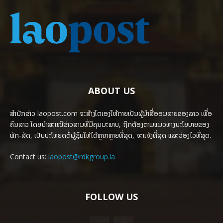
ABOUT US
ສຳນັກຂ່າວ laopost.com ຈະສ້າງໂຕເອງໃຫ້ກາຍເປັນຜູ້ນຳສື່ອອນລາຍຂອງລາວ ເພື່ອ
ຄົນລາວ ໂດຍນຳສະເໜີຂ່າວສານທີ່ມີຄຸນນະພາບ, ຖືກຕ້ອງຕາມແນວທາງນະໂຍບາຍຂອງ
ພັກ-ລັດ, ເປັນປະໂຫຍດຕໍ່ຜູ້ຊົມໃຫ້ໄດ້ຫຼາກຫຼາຍທີ່ສຸດ, ຈະແຈ້ງທີ່ສຸດ ແລະວ່ອງໄວທີ່ສຸດ.
Contact us:
laopost@rdkgroup.la
FOLLOW US