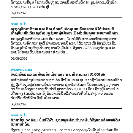
ລັດຖະບານຍີ່ປຸ່ນ ໃນການປັບປຸງສະໜາມບິນສາກົນວັດໄຕ ມູນຄ່າລວມທັງໝົດ
3,863,000,000 ເຢນ ຫຼື...
07/08/2026
ຂ່າວພາຍ​ໃນ
ກະຊວງສຶກສາທິການ ແລະ ກິລາ ຮ່ວມກັບລັດຖະບານອົດສະຕຣາລີ ໄດ້ນຳສະເໜີ
ເຄື່ອງມືປະເມີນຕົນເອງສຳລັບຄູຊັ້ນປະຖົມສຶກສາ ເພື່ອສົ່ງເສີມຄຸນນະພາບການສຶກສາ.
ກະຊວງສຶກສາທິການ ແລະ ກິລາ (ສສກ), ໂດຍໄດ້ຮັບການສະໜັບສະໜູນຈາກ
ລັດຖະບານອົດສະຕຣາລີ ຜ່ານແຜນງານບີຄວາ, ໄດ້ນຳສະເໜີເຄື່ອງມືປະເມີນ
ຕົນເອງສຳລັບຄູຢ່າງເປັນທາງການໃນວັນທີ 4 ສິງຫາ 2026. ກອງປະຊຸມແມ່ນ
ພາຍໃຕ້ການເປັນປະທານຂອງ ທ່ານ ປອ...
06/08/2026
ຂ່າວຕ່າງປະເທດ
ຈັບນັກບິນມາເລເຊຍ ພ້ອມຍຶດເຄື່ອງຂອງກາງ ຢາອີ ຫຼາຍກວ່າ 70,000 ເມັດ
ສຳນັກຂ່າວຕ່າງປະເທດລາຍງານວ່າ ນັກບິນມາເລເຊຍ ອາດຖືກໂທດປະຫານຊີວິດ
ຫຼັງຖືກຈັບກຸມຢູ່ສະໜາມບິນນານາຊາດ ຊູກາໂນ-ຮັດຕາ ໃນນະຄອນຫຼວງຈາກາ
ຕາ ພ້ອມເຄື່ອງຂອງກາງເປັນຢາອີ ຫຼາຍກວ່າ 70,000 ເມັດ ເຊື່ອງຢູ່ໃນກະເປົາ
ເດີນທາງ ໂດຍຜົນກວດຍັງພົບວ່າ ນັກບິນມີສານເສບຕິດໃນຮ່າງກາຍ ຂະນະ
ປະຕິບັດໜ້າທີ່ຂັບເຮືອບິນໂດຍສານ...
06/08/2026
ຂ່າວພາຍ​ໃນ
ຮັກສາສິ່ງແວດລ້ອມ! ບໍ່ແຮ່ໃຕ້ດິນ ຊ່ວຍຫຼຸດຜ່ອນຜົນກະທົບຕໍ່ສິ່ງແວດລ້ອມໜ້າດິນ
ຮັກສາໜ້າດິນ.
ອີງຕາມ Lane Xang Minerals Limited Companyໃນວັນທີ 30 ກໍລະກົດ