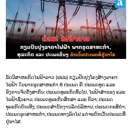
ລັດວິສາຫະກິດໄຟຟ້າລາວ (ຟຟລ) ກຽມປັບປຸງໂຄງສ້າງລາຄາ
ໄຟຟ້າ ໃນພາກອຸດສາຫະກໍາ 8 ປະເພດ ຄື: ປະເພດທູດ ແລະ
ອົງການຈັດຕັ້ງສາກົນ; ປະເພດທຸລະກິດທົ່ວໄປ, ໄຟຟ້າສໍາຮອງ ແລະ
ໄຟຟ້າຊົ່ວຄາວ; ປະເພດທຸລະກິດສຶກສາ ແລະ ກິລາ; ປະເພດ
ທຸລະກິດບັນເທີງ; ປະເພດສໍານັກງານລັດບໍລິຫານ; ປະເພດກະສິກໍາ;
ປະເພດອຸດສາຫະກຳ; ປະເພດທາງລົດໄຟ ແຕ່ຈະຍົກເວັ້ນປະເພດທີ່
ຢູ່ອາໄສ.