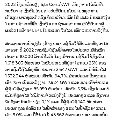
2022 ຍັງເຫລືອພຽງ 5,13 Cent/kWh ເນື່ອງຈາກໄດ້ຮັບຜົນ
ກະທົບຈາກເງິນກີບອ່ອນຄ່າ; ປະຕິບັດນະໂຍບາຍຫລຸດການ
ເກື້ອກູນ ພາກທຸລະກິດລົງເທື່ອລະກ້າວ; ເພື່ອໃຫ້ ຟຟລ ມີກະແສເງິນ
ໃນການຊຳລະໜີ້ສິນເງິນກູ້ ແລະ ຊຳລະຄ່າກະແສໃຫ້ບັນດາຜູ້
ຜະລິດໄຟຟ້າຂາຍພາຍໃນປະເທດ ໃນໄລຍະທົດແທນການລົງທຶນ.
ສະເພາະການປັບປຸງໂຄງສ້າງ ປະເພດຜູ້ຊົມໃຊ້ທີ່ບໍ່ແມ່ນທີ່ຢູ່ອາໄສ
ມາຮອດ ປີ 2022 ການຊົມໃຊ້ໄຟຟ້າພາຍໃນປະເທດ ມີທັງໝົດ
ປະມານ 10.000 ລ້ານກິໂລວັດໂມງ ມີຈໍານວນຜູ້ຊົມໃຊ້ທັງໝົດ
1.618.303 ຫົວໜ່ວຍ ໃນນັ້ນປະເພດທີ່ຢູ່ອາໄສກວມ 25% ຂອງ
ການຊົມໃຊ້ໄຟທັງໝົດ ປະມານ 2.647 GWh ແລະ ມີໝໍ້ນັບໄຟ
1.532.344 ຫົວໜ່ວຍ ເທົ່າກັບ 94,7%. ສ່ວນປະເພດອື່ນໆກວມ
ເອົາ 75% ເປັນພະລັງງານ 7.924 GWh ແລະ ກວມເອົາຈໍານວນ
ຜູ້ຊົມໃຊ້ພຽງແຕ່ 85.959 ຫົວໜ່ວຍ ເທົ່າກັບ 5,3% ເຊິ່ງປະເພດບໍ່
ແມ່ນທີ່ຢູ່ອາໄສ ໄດ້ມີການຈັດແບ່ງດັ່ງນີ້: ປະເພດທູດ ແລະ ອົງການ
ຈັດຕັ້ງສາກົນເອົາພຽງ 0,1% ແລະ ມີຜູ້ຊົມໃຊ້ 140 ຫົວໜ່ວຍ
ປະເພດທຸລະກິດທົ່ວໄປ ໄຟຟ້າສໍາຮອງ ແລະ ໄຟຟ້າຊົ່ວຄາວກວມ
ເອົາ 9,0% ແລະ ມີຜູ້ຊົມໃຊ້ 43.562 ຫົວໜ່ວຍ ປະເພດທຸລະກິດ