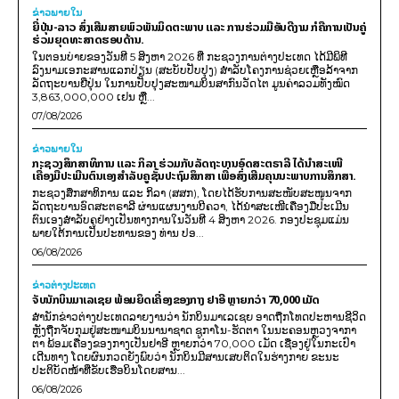
ຂ່າວພາຍ​ໃນ
ຍີ່ປຸ່ນ-ລາວ ສົ່ງເສີມສາຍພົວພັນມິດຕະພາບ ແລະ ການຮ່ວມມືອັນດີງາມ ກໍຄືການເປັນຄູ່
ຮ່ວມຍຸດທະສາດຮອບດ້ານ.
ໃນຕອນບ່າຍຂອງວັນທີ 5 ສິງຫາ 2026 ທີ່ ກະຊວງການຕ່າງປະເທດ ໄດ້ມີພິທີ
ລົງນາມເອກະສານແລກປ່ຽນ (ສະບັບປັບປຸງ) ສໍາລັບໂຄງການຊ່ວຍເຫຼືອລ້າຈາກ
ລັດຖະບານຍີ່ປຸ່ນ ໃນການປັບປຸງສະໜາມບິນສາກົນວັດໄຕ ມູນຄ່າລວມທັງໝົດ
3,863,000,000 ເຢນ ຫຼື...
07/08/2026
ຂ່າວພາຍ​ໃນ
ກະຊວງສຶກສາທິການ ແລະ ກິລາ ຮ່ວມກັບລັດຖະບານອົດສະຕຣາລີ ໄດ້ນຳສະເໜີ
ເຄື່ອງມືປະເມີນຕົນເອງສຳລັບຄູຊັ້ນປະຖົມສຶກສາ ເພື່ອສົ່ງເສີມຄຸນນະພາບການສຶກສາ.
ກະຊວງສຶກສາທິການ ແລະ ກິລາ (ສສກ), ໂດຍໄດ້ຮັບການສະໜັບສະໜູນຈາກ
ລັດຖະບານອົດສະຕຣາລີ ຜ່ານແຜນງານບີຄວາ, ໄດ້ນຳສະເໜີເຄື່ອງມືປະເມີນ
ຕົນເອງສຳລັບຄູຢ່າງເປັນທາງການໃນວັນທີ 4 ສິງຫາ 2026. ກອງປະຊຸມແມ່ນ
ພາຍໃຕ້ການເປັນປະທານຂອງ ທ່ານ ປອ...
06/08/2026
ຂ່າວຕ່າງປະເທດ
ຈັບນັກບິນມາເລເຊຍ ພ້ອມຍຶດເຄື່ອງຂອງກາງ ຢາອີ ຫຼາຍກວ່າ 70,000 ເມັດ
ສຳນັກຂ່າວຕ່າງປະເທດລາຍງານວ່າ ນັກບິນມາເລເຊຍ ອາດຖືກໂທດປະຫານຊີວິດ
ຫຼັງຖືກຈັບກຸມຢູ່ສະໜາມບິນນານາຊາດ ຊູກາໂນ-ຮັດຕາ ໃນນະຄອນຫຼວງຈາກາ
ຕາ ພ້ອມເຄື່ອງຂອງກາງເປັນຢາອີ ຫຼາຍກວ່າ 70,000 ເມັດ ເຊື່ອງຢູ່ໃນກະເປົາ
ເດີນທາງ ໂດຍຜົນກວດຍັງພົບວ່າ ນັກບິນມີສານເສບຕິດໃນຮ່າງກາຍ ຂະນະ
ປະຕິບັດໜ້າທີ່ຂັບເຮືອບິນໂດຍສານ...
06/08/2026