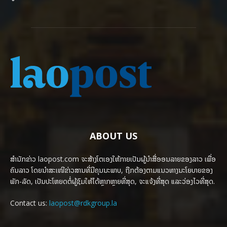
ABOUT US
ສຳນັກຂ່າວ laopost.com ຈະສ້າງໂຕເອງໃຫ້ກາຍເປັນຜູ້ນຳສື່ອອນລາຍຂອງລາວ ເພື່ອ
ຄົນລາວ ໂດຍນຳສະເໜີຂ່າວສານທີ່ມີຄຸນນະພາບ, ຖືກຕ້ອງຕາມແນວທາງນະໂຍບາຍຂອງ
ພັກ-ລັດ, ເປັນປະໂຫຍດຕໍ່ຜູ້ຊົມໃຫ້ໄດ້ຫຼາກຫຼາຍທີ່ສຸດ, ຈະແຈ້ງທີ່ສຸດ ແລະວ່ອງໄວທີ່ສຸດ.
Contact us:
laopost@rdkgroup.la