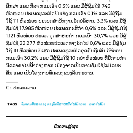
ສຶກສາ ແລະ ກິລາ ກວມເອົາ 0,3% ແລະ ມີຜູ້ຊົມໃຊ້ 743
ຫົວໜ່ວຍ ປະເພດທຸລະກິດບັນເທີງ ກວມເອົາ 0,1% ແລະ ມີຜູ້ຊົມ
ໃຊ້ 111 ຫົວໜ່ວຍ ປະເພດສໍານັກງານລັດບໍລິຫານ 3,3% ແລະ ມີຜູ້
ຊົມໃຊ້ 17.985 ຫົວໜ່ວຍ ປະເພດກະສິກໍາ 0,6% ແລະ ມີຜູ້ຊົມໃຊ້
1.121 ຫົວໜ່ວຍ ປະເພດອຸດສາຫະກຳ ກວມເອົາ 30,7% ແລະ ມີຜູ້
ຊົມໃຊ້ 22.277 ຫົວໜ່ວຍປະເພດທາງລົດໄຟ 0,6% ແລະ ມີຜູ້ຊົມ
ໃຊ້ 10 ຫົວໜ່ວຍ ພິເສດ ປະເພດທຸລະກິດຂຸດຄົ້ນຊັບສິນດີຈິຕອນ
ກວມເອົາ 30,2% ແລະ ມີຜູ້ຊົມໃຊ້ 10 ກວ່າຫົວໜ່ວຍ ທີ່ມີການກໍາ
ນົດລາຄາໄຟຟ້າຕ່າງຫາກ ເນື່ອງຈາກເປັນການຊົມໃຊ້ໄຟໄລຍະ
ສັ້ນ ແລະ ເປັນໂຄງການທົດລອງຂອງລັດຖະບານ.
_____
Cr. ປະເທດລາວ
TAGS
ທຶນການສຶກສາຂອງ ຂອງລັດວິສາຫະກິດໄຟຟ້າລາວ
ລາຄາໄຟຟ້າ
ບົດຄວາມຫຼ້າສຸດ