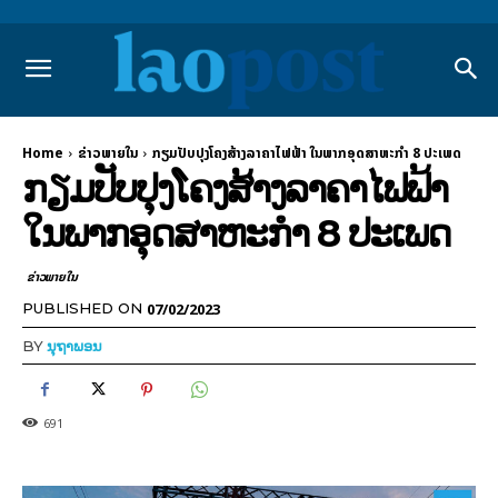
Home
ຂ່າວພາຍ​ໃນ
ກຽມປັບປຸງໂຄງສ້າງລາຄາໄຟຟ້າ ໃນພາກອຸດສາຫະກໍາ 8 ປະເພດ
ກຽມປັບປຸງໂຄງສ້າງລາຄາໄຟຟ້າ
ໃນພາກອຸດສາຫະກໍາ 8 ປະເພດ
ຂ່າວພາຍ​ໃນ
07/02/2023
PUBLISHED ON
BY
ນຸຖາພອນ
691