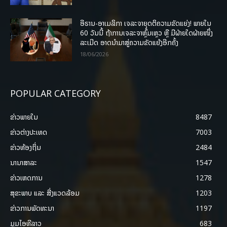
ອີຣານ-ອາເມລິກາ ເຈລະຈາຍຸດຕິຄວາມຂັດແຍ່ງ! ພາຍໃນ
60 ວັນນີ້ ຖ້າການເຈລະຈາຫຼົ້ມເຫຼວ ຫຼື ມີຝ່າຍໃດຝ່າຍໜຶ່ງ
ລະເມີດ ອາດນໍາມາສູ່ຄວາມຂັດແຍ້ງອີກຄັ້ງ
18/06/2026
POPULAR CATEGORY
ຂ່າວພາຍ​ໃນ
8487
ຂ່າວຕ່າງປະເທດ
7003
ຂ່າວທ້ອງຖິ່ນ
2484
ນານາສາລະ
1547
ຂ່າວເຫດການ
1278
ສຸຂະພາບ ແລະ ສີ່ງແວດລ້ອມ
1203
ຂ່າວການພັດທະນາ
1197
ມູມໄອທີລາວ
683