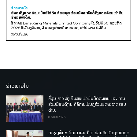
ຂ່າວພາຍ​ໃນ
ຮັກສາສິ່ງແວດລ້ອມ! ບໍ່ແຮ່ໃຕ້ດິນ ຊ່ວຍຫຼຸດຜ່ອນຜົນກະທົບຕໍ່ສິ່ງແວດລ້ອມໜ້າດິນ
ຮັກສາໜ້າດິນ.
ອີງຕາມ Lane Xang Minerals Limited Companyໃນວັນທີ 30 ກໍລະກົດ
2026 ທີ່ເມືອງວິລະບູລີ ແຂວງສະຫວັນນະເຂດ, ສປປ ລາວ ບໍລິສັດ...
06/08/2026
ຂ່າວພາຍໃນ
ຍີ່ປຸ່ນ-ລາວ ສົ່ງເສີມສາຍພົວພັນມິດຕະພາບ ແລະ ການ
ຮ່ວມມືອັນດີງາມ ກໍຄືການເປັນຄູ່ຮ່ວມຍຸດທະສາດຮອບ
ດ້ານ.
07/08/2026
ກະຊວງສຶກສາທິການ ແລະ ກິລາ ຮ່ວມກັບລັດຖະບານອົດ