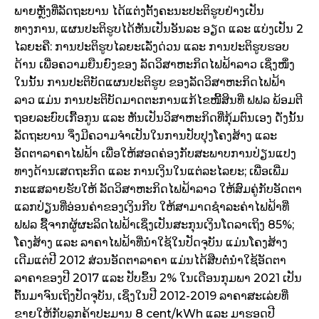
ພາຍຫຼັງທີ່ລັດຖະບານ ໄດ້ແຕ່ງຕັ້ງຄະນະປະຕິຮູບຢ່າງເປັນ
ທາງການ, ແຜນປະຕິຮູບໄດ້ຫັນເປັນອັນລະ ອຽດ ແລະ ແບ່ງເປັນ 2
ໄລຍະຄື: ການປະຕິຮູບໄລຍະເລັ່ງດ່ວນ ແລະ ການປະຕິຮູບຮອບ
ດ້ານ ເພື່ອຄວາມຍືນຍົງຂອງ ລັດວິສາຫະກິດໄຟຟ້າລາວ ເຊິ່ງໜຶ່ງ
ໃນນັ້ນ ການປະຕິບັດແຜນປະຕິຮູບ ຂອງລັດວິສາຫະກິດໄຟຟ້າ
ລາວ ແມ່ນ ການປະຕິບັດມາດຕະການແກ້ໄຂໜີ້ສິນທີ່ ຟຟລ ພ້ອມຕີ
ຖອຍລະບົບເກື້ອກູນ ແລະ ຫັນເປັນວິສາຫະກິດທີ່ກຸ້ມຕົນເອງ ດັ່ງນັ້ນ
ລັດຖະບານ ຈຶ່ງມີຄວາມຈຳເປັນໃນການປັບປຸງໂຄງສ້າງ ແລະ
ອັດຕາລາຄາໄຟຟ້າ ເພື່ອໃຫ້ສອດຄ່ອງກັບສະພາບການປ່ຽນແປງ
ທາງດ້ານເສດຖະກິດ ແລະ ການເງິນໃນແຕ່ລະໄລຍະ; ເພື່ອເພີ່ມ
ກະແສລາຍຮັບໃຫ້ ລັດວິສາຫະກິດໄຟຟ້າລາວ ໃຫ້ສົມຄູ່ກັບອັດຕາ
ແລກປ່ຽນທີ່ອ່ອນຄ່າຂອງເງິນກີບ ໃຫ້ສາມາດຊຳລະຄ່າໄຟຟ້າທີ່
ຟຟລ ຊື້ຈາກຜູ້ຜະລິດໄຟຟ້າເຊິ່ງເປັນສະກຸນເງິນໂດລາເຖິງ 85%;
ໂຄງສ້າງ ແລະ ລາຄາໄຟຟ້າທີ່ນຳໃຊ້ໃນປັດຈຸບັນ ແມ່ນໂຄງສ້າງ
ເດີມແຕ່ປີ 2012 ສ່ວນອັດຕາລາຄາ ແມ່ນໄດ້ສືບຕໍ່ນຳໃຊ້ອັດຕາ
ລາຄາຂອງປີ 2017 ແລະ ປັບຂຶ້ນ 2% ໃນເດືອນກຸມພາ 2021 ເປັນ
ຕົ້ນມາຈົນເຖິງປັດຈຸບັນ, ເຊິ່ງໃນປີ 2012-2019 ລາຄາສະເລ່ຍທີ່
ຂາຍໃຫ້ກັບລູກຄ້າປະມານ 8 cent/kWh ແລະ ມາຮອດປີ