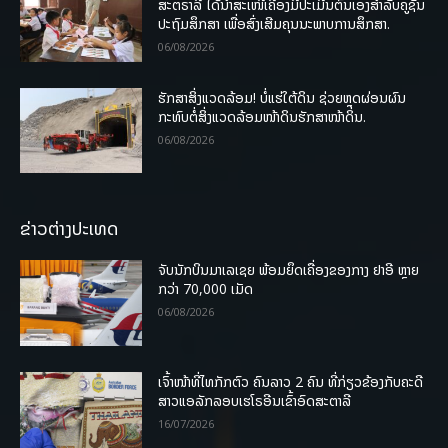
ສະຕຣາລີ ໄດ້ນຳສະເໜີເຄື່ອງມືປະເມີນຕົນເອງສຳລັບຄູຊັ້ນ
ປະຖົມສຶກສາ ເພື່ອສົ່ງເສີມຄຸນນະພາບການສຶກສາ.
06/08/2026
ຮັກສາສິ່ງແວດລ້ອມ! ບໍ່ແຮ່ໃຕ້ດິນ ຊ່ວຍຫຼຸດຜ່ອນຜົນ
ກະທົບຕໍ່ສິ່ງແວດລ້ອມໜ້າດິນຮັກສາໜ້າດິນ.
06/08/2026
ຂ່າວຕ່າງປະເທດ
ຈັບນັກບິນມາເລເຊຍ ພ້ອມຍຶດເຄື່ອງຂອງກາງ ຢາອີ ຫຼາຍ
ກວ່າ 70,000 ເມັດ
06/08/2026
ເຈົ້າໜ້າທີ່ໄທກັກຕົວ ຄົນລາວ 2 ຄົນ ທີ່ກ່ຽວຂ້ອງກັບຄະດີ
ສາວແອລັກລອບເຮໂຣອີນເຂົ້າອົດສະຕາລີ
16/07/2026