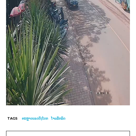
TAGS
ຕະຫຼາດເຂດດົງໂດກ
ໂຈນລັກລົດ