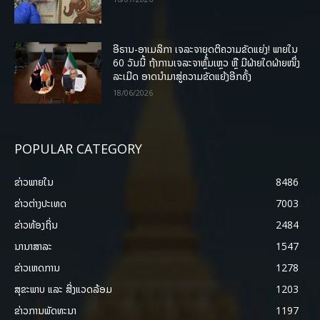
ອີຣານ-ອາເມລິກາ ເຈລະຈາຍຸດຕິຄວາມຂັດແຍ່ງ! ພາຍໃນ
60 ວັນນີ້ ຖ້າການເຈລະຈາຫຼົ້ມເຫຼວ ຫຼື ມີຝ່າຍໃດຝ່າຍໜຶ່ງ
ລະເມີດ ອາດນໍາມາສູ່ຄວາມຂັດແຍ້ງອີກຄັ້ງ
18/06/2026
POPULAR CATEGORY
ຂ່າວພາຍ​ໃນ
8486
ຂ່າວຕ່າງປະເທດ
7003
ຂ່າວທ້ອງຖິ່ນ
2484
ນານາສາລະ
1547
ຂ່າວເຫດການ
1278
ສຸຂະພາບ ແລະ ສີ່ງແວດລ້ອມ
1203
ຂ່າວການພັດທະນາ
1197