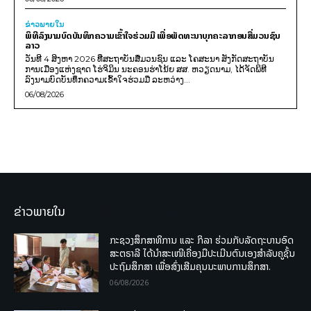
ຂ່າວພາຍ​ໃນ
ພິທີລົງນາມບົດບັນທຶກຄວາມເຂົ້າໃຈຮ່ວມມື ເພື່ອພັດທະນາບຸກຄະລາກອນສື່ມວນຊົນ
ລາວ
ວັນທີ 4 ສິງຫາ 2026 ທີ່ສະຖາບັນສື່ມວນຊົນ ແລະ ໂຄສະນາ ສັງກັດສະຖາບັນ
ການເມືອງແຫ່ງຊາດ ໂຮ່ຈິມິນ ນະຄອນຮ່າໂນ້ຍ ສສ. ຫວຽດນາມ, ໄດ້ຈັດພິທີ
ລົງນາມບົດບັນທຶກຄວາມເຂົ້າໃຈຮ່ວມມື ລະຫວ່າງ...
06/08/2026
ຂ່າວພາຍໃນ
ກະຊວງສຶກສາທິການ ແລະ ກິລາ ຮ່ວມກັບລັດຖະບານອົດ
ສະຕຣາລີ ໄດ້ນຳສະເໜີເຄື່ອງມືປະເມີນຕົນເອງສຳລັບຄູຊັ້ນ
ປະຖົມສຶກສາ ເພື່ອສົ່ງເສີມຄຸນນະພາບການສຶກສາ.
06/08/2026