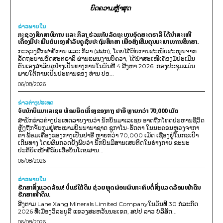
ບົດຄວາມຫຼ້າສຸດ
ຂ່າວພາຍ​ໃນ
ກະຊວງສຶກສາທິການ ແລະ ກິລາ ຮ່ວມກັບລັດຖະບານອົດສະຕຣາລີ ໄດ້ນຳສະເໜີ
ເຄື່ອງມືປະເມີນຕົນເອງສຳລັບຄູຊັ້ນປະຖົມສຶກສາ ເພື່ອສົ່ງເສີມຄຸນນະພາບການສຶກສາ.
ກະຊວງສຶກສາທິການ ແລະ ກິລາ (ສສກ), ໂດຍໄດ້ຮັບການສະໜັບສະໜູນຈາກ
ລັດຖະບານອົດສະຕຣາລີ ຜ່ານແຜນງານບີຄວາ, ໄດ້ນຳສະເໜີເຄື່ອງມືປະເມີນ
ຕົນເອງສຳລັບຄູຢ່າງເປັນທາງການໃນວັນທີ 4 ສິງຫາ 2026. ກອງປະຊຸມແມ່ນ
ພາຍໃຕ້ການເປັນປະທານຂອງ ທ່ານ ປອ...
06/08/2026
ຂ່າວຕ່າງປະເທດ
ຈັບນັກບິນມາເລເຊຍ ພ້ອມຍຶດເຄື່ອງຂອງກາງ ຢາອີ ຫຼາຍກວ່າ 70,000 ເມັດ
ສຳນັກຂ່າວຕ່າງປະເທດລາຍງານວ່າ ນັກບິນມາເລເຊຍ ອາດຖືກໂທດປະຫານຊີວິດ
ຫຼັງຖືກຈັບກຸມຢູ່ສະໜາມບິນນານາຊາດ ຊູກາໂນ-ຮັດຕາ ໃນນະຄອນຫຼວງຈາກາ
ຕາ ພ້ອມເຄື່ອງຂອງກາງເປັນຢາອີ ຫຼາຍກວ່າ 70,000 ເມັດ ເຊື່ອງຢູ່ໃນກະເປົາ
ເດີນທາງ ໂດຍຜົນກວດຍັງພົບວ່າ ນັກບິນມີສານເສບຕິດໃນຮ່າງກາຍ ຂະນະ
ປະຕິບັດໜ້າທີ່ຂັບເຮືອບິນໂດຍສານ...
06/08/2026
ຂ່າວພາຍ​ໃນ
ຮັກສາສິ່ງແວດລ້ອມ! ບໍ່ແຮ່ໃຕ້ດິນ ຊ່ວຍຫຼຸດຜ່ອນຜົນກະທົບຕໍ່ສິ່ງແວດລ້ອມໜ້າດິນ
ຮັກສາໜ້າດິນ.
ອີງຕາມ Lane Xang Minerals Limited Companyໃນວັນທີ 30 ກໍລະກົດ
2026 ທີ່ເມືອງວິລະບູລີ ແຂວງສະຫວັນນະເຂດ, ສປປ ລາວ ບໍລິສັດ...
06/08/2026