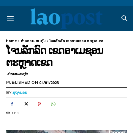
Home
ຂ່າວຄວາມສະຫງົບ
ໂຈນລັກລົດ ເຂດອາເມຊອນ ຕະຫຼາດເຂດ
ໂຈນລັກລົດ ເຂດອາເມຊອນ
ຕະຫຼາດເຂດ
ຂ່າວຄວາມສະຫງົບ
04/01/2023
PUBLISHED ON
BY
ນຸຖາພອນ
1110