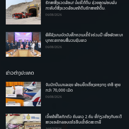
ຮັກສາສິ່ງແວດລ້ອມ! ບໍ່ແຮ່ໃຕ້ດິນ ຊ່ວຍຫຼຸດຜ່ອນຜົນ
ກະທົບຕໍ່ສິ່ງແວດລ້ອມໜ້າດິນຮັກສາໜ້າດິນ.
06/08/2026
ພິທີລົງນາມບົດບັນທຶກຄວາມເຂົ້າໃຈຮ່ວມມື ເພື່ອພັດທະນາ
ບຸກຄະລາກອນສື່ມວນຊົນລາວ
06/08/2026
ຂ່າວຕ່າງປະເທດ
ຈັບນັກບິນມາເລເຊຍ ພ້ອມຍຶດເຄື່ອງຂອງກາງ ຢາອີ ຫຼາຍ
ກວ່າ 70,000 ເມັດ
06/08/2026
ເຈົ້າໜ້າທີ່ໄທກັກຕົວ ຄົນລາວ 2 ຄົນ ທີ່ກ່ຽວຂ້ອງກັບຄະດີ
ສາວແອລັກລອບເຮໂຣອີນເຂົ້າອົດສະຕາລີ
16/07/2026