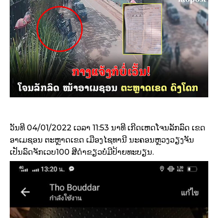
ວັນທີ 04/01/2022 ເວລາ 11:53 ນາທີ ເກີດເຫດໂຈນລັກລົດ ເຂດ
ອາເມຊອນ ຕະຫຼາດເຂດ ເມືອງໄຊທານີ ນະຄອນຫຼວງວຽງຈັນ
ເປັນລົດຈັກເວບ100 ສີດຳຂຽວບໍ່ມີປ້າຍທະບຽນ.