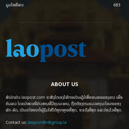
ມູມໄອທີລາວ
683
ABOUT US
ສຳນັກຂ່າວ laopost.com ຈະສ້າງໂຕເອງໃຫ້ກາຍເປັນຜູ້ນຳສື່ອອນລາຍຂອງລາວ ເພື່ອ
ຄົນລາວ ໂດຍນຳສະເໜີຂ່າວສານທີ່ມີຄຸນນະພາບ, ຖືກຕ້ອງຕາມແນວທາງນະໂຍບາຍຂອງ
ພັກ-ລັດ, ເປັນປະໂຫຍດຕໍ່ຜູ້ຊົມໃຫ້ໄດ້ຫຼາກຫຼາຍທີ່ສຸດ, ຈະແຈ້ງທີ່ສຸດ ແລະວ່ອງໄວທີ່ສຸດ.
Contact us:
laopost@rdkgroup.la