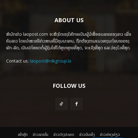
ABOUT US
ສຳນັກຂ່າວ laopost.com ຈະສ້າງໂຕເອງໃຫ້ກາຍເປັນຜູ້ນຳສື່ອອນລາຍຂອງລາວ ເພື່ອ
ຄົນລາວ ໂດຍນຳສະເໜີຂ່າວສານທີ່ມີຄຸນນະພາບ, ຖືກຕ້ອງຕາມແນວທາງນະໂຍບາຍຂອງ
ພັກ-ລັດ, ເປັນປະໂຫຍດຕໍ່ຜູ້ຊົມໃຫ້ໄດ້ຫຼາກຫຼາຍທີ່ສຸດ, ຈະແຈ້ງທີ່ສຸດ ແລະວ່ອງໄວທີ່ສຸດ.
Contact us:
laopost@rdkgroup.la
FOLLOW US
ໜ້າຫຼັກ
ຂ່າວພາຍ​ໃນ
ຂ່າວຕ່າງປະເທດ
​ຂ່າວບັນເທິງ
​ຂ່າວທ່ອງທ່ຽວ