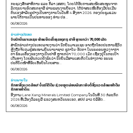
ກະຊວງສຶກສາທິການ ແລະ ກິລາ (ສສກ), ໂດຍໄດ້ຮັບການສະໜັບສະໜູນຈາກ
ລັດຖະບານອົດສະຕຣາລີ ຜ່ານແຜນງານບີຄວາ, ໄດ້ນຳສະເໜີເຄື່ອງມືປະເມີນ
ຕົນເອງສຳລັບຄູຢ່າງເປັນທາງການໃນວັນທີ 4 ສິງຫາ 2026. ກອງປະຊຸມແມ່ນ
ພາຍໃຕ້ການເປັນປະທານຂອງ ທ່ານ ປອ...
06/08/2026
ຂ່າວຕ່າງປະເທດ
ຈັບນັກບິນມາເລເຊຍ ພ້ອມຍຶດເຄື່ອງຂອງກາງ ຢາອີ ຫຼາຍກວ່າ 70,000 ເມັດ
ສຳນັກຂ່າວຕ່າງປະເທດລາຍງານວ່າ ນັກບິນມາເລເຊຍ ອາດຖືກໂທດປະຫານຊີວິດ
ຫຼັງຖືກຈັບກຸມຢູ່ສະໜາມບິນນານາຊາດ ຊູກາໂນ-ຮັດຕາ ໃນນະຄອນຫຼວງຈາກາ
ຕາ ພ້ອມເຄື່ອງຂອງກາງເປັນຢາອີ ຫຼາຍກວ່າ 70,000 ເມັດ ເຊື່ອງຢູ່ໃນກະເປົາ
ເດີນທາງ ໂດຍຜົນກວດຍັງພົບວ່າ ນັກບິນມີສານເສບຕິດໃນຮ່າງກາຍ ຂະນະ
ປະຕິບັດໜ້າທີ່ຂັບເຮືອບິນໂດຍສານ...
06/08/2026
ຂ່າວພາຍ​ໃນ
ຮັກສາສິ່ງແວດລ້ອມ! ບໍ່ແຮ່ໃຕ້ດິນ ຊ່ວຍຫຼຸດຜ່ອນຜົນກະທົບຕໍ່ສິ່ງແວດລ້ອມໜ້າດິນ
ຮັກສາໜ້າດິນ.
ອີງຕາມ Lane Xang Minerals Limited Companyໃນວັນທີ 30 ກໍລະກົດ
2026 ທີ່ເມືອງວິລະບູລີ ແຂວງສະຫວັນນະເຂດ, ສປປ ລາວ ບໍລິສັດ...
06/08/2026