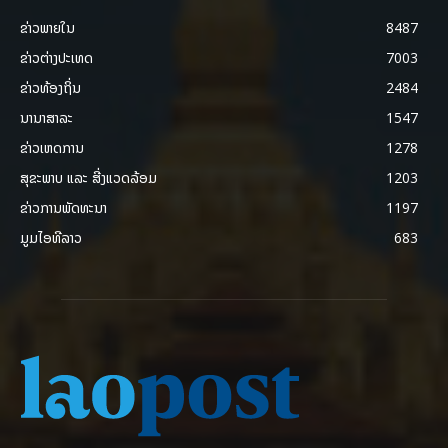
ຂ່າວພາຍ​ໃນ
8487
ຂ່າວຕ່າງປະເທດ
7003
ຂ່າວທ້ອງຖິ່ນ
2484
ນານາສາລະ
1547
ຂ່າວເຫດການ
1278
ສຸຂະພາບ ແລະ ສີ່ງແວດລ້ອມ
1203
ຂ່າວການພັດທະນາ
1197
ມູມໄອທີລາວ
683