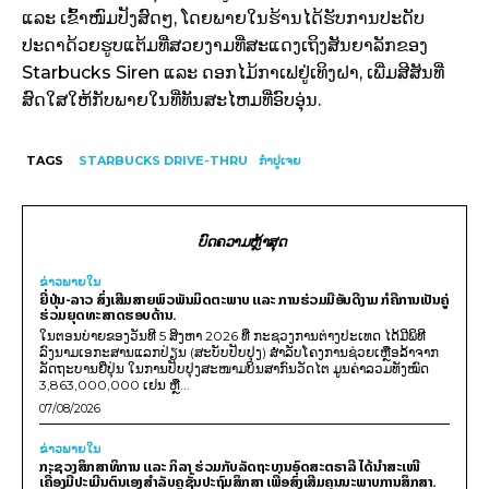
ແລະ ເຂົ້າໜົມປັງສົດໆ, ໂດຍພາຍໃນຮ້ານໄດ້ຮັບການປະດັບ
ປະດາດ້ວຍຮູບແຕ້ມທີ່ສວຍງາມທີ່ສະແດງເຖິງສັນຍາລັກຂອງ
Starbucks Siren ແລະ ດອກໄມ້ກາເຟຢູ່ເທິງຝາ, ເພີ່ມສີສັນທີ່
ສົດໃສໃຫ້ກັບພາຍໃນທີ່ທັນສະໄຫມທີ່ອົບອຸ່ນ.
TAGS
STARBUCKS DRIVE-THRU
ກຳປູເຈຍ
ບົດຄວາມຫຼ້າສຸດ
ຂ່າວພາຍ​ໃນ
ຍີ່ປຸ່ນ-ລາວ ສົ່ງເສີມສາຍພົວພັນມິດຕະພາບ ແລະ ການຮ່ວມມືອັນດີງາມ ກໍຄືການເປັນຄູ່
ຮ່ວມຍຸດທະສາດຮອບດ້ານ.
ໃນຕອນບ່າຍຂອງວັນທີ 5 ສິງຫາ 2026 ທີ່ ກະຊວງການຕ່າງປະເທດ ໄດ້ມີພິທີ
ລົງນາມເອກະສານແລກປ່ຽນ (ສະບັບປັບປຸງ) ສໍາລັບໂຄງການຊ່ວຍເຫຼືອລ້າຈາກ
ລັດຖະບານຍີ່ປຸ່ນ ໃນການປັບປຸງສະໜາມບິນສາກົນວັດໄຕ ມູນຄ່າລວມທັງໝົດ
3,863,000,000 ເຢນ ຫຼື...
07/08/2026
ຂ່າວພາຍ​ໃນ
ກະຊວງສຶກສາທິການ ແລະ ກິລາ ຮ່ວມກັບລັດຖະບານອົດສະຕຣາລີ ໄດ້ນຳສະເໜີ
ເຄື່ອງມືປະເມີນຕົນເອງສຳລັບຄູຊັ້ນປະຖົມສຶກສາ ເພື່ອສົ່ງເສີມຄຸນນະພາບການສຶກສາ.