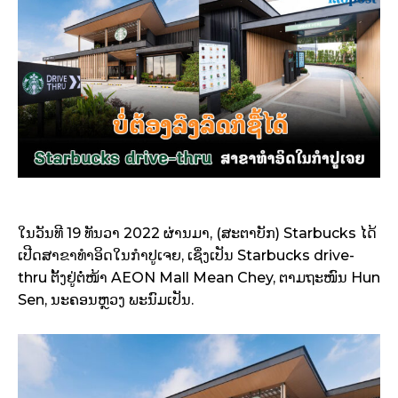
ໃນວັນທີ 19 ທັນວາ 2022 ຜ່ານມາ, (ສະຕາບັກ) Starbucks ໄດ້
ເປີດສາຂາທຳອິດໃນກຳປູເຈຍ, ເຊິ່ງເປັນ Starbucks drive-
thru ຕັ້ງຢູ່ຕໍ່ໜ້າ AEON Mall Mean Chey, ຕາມຖະໜົນ Hun
Sen, ນະຄອນຫຼວງ ພະນົມເປັນ.