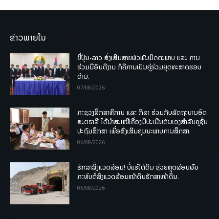
ຂ່າວພາຍໃນ
ຍີ່ປຸ່ນ-ລາວ ສົ່ງເສີມສາຍພົວພັນມິດຕະພາບ ແລະ ການ
ຮ່ວມມືອັນດີງາມ ກໍຄືການເປັນຄູ່ຮ່ວມຍຸດທະສາດຮອບ
ດ້ານ.
07/08/2026
ກະຊວງສຶກສາທິການ ແລະ ກິລາ ຮ່ວມກັບລັດຖະບານອົດ
ສະຕຣາລີ ໄດ້ນຳສະເໜີເຄື່ອງມືປະເມີນຕົນເອງສຳລັບຄູຊັ້ນ
ປະຖົມສຶກສາ ເພື່ອສົ່ງເສີມຄຸນນະພາບການສຶກສາ.
06/08/2026
ຮັກສາສິ່ງແວດລ້ອມ! ບໍ່ແຮ່ໃຕ້ດິນ ຊ່ວຍຫຼຸດຜ່ອນຜົນ
ກະທົບຕໍ່ສິ່ງແວດລ້ອມໜ້າດິນຮັກສາໜ້າດິນ.
06/08/2026