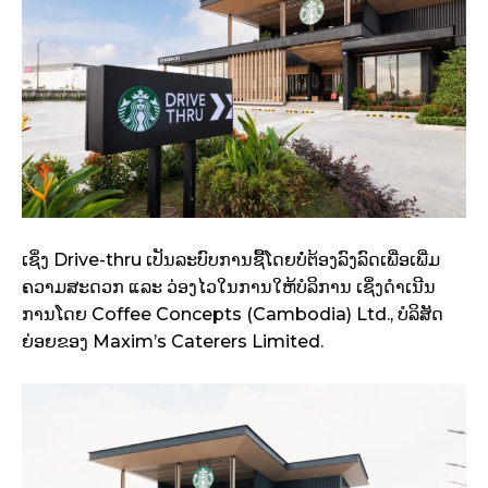
ເຊິ່ງ Drive-thru ເປັນລະບົບການຊື້ໂດຍບໍ່ຕ້ອງລົງລົດເພື່ອເພີ່ມ
ຄວາມສະດວກ ແລະ ວ່ອງໄວໃນການໃຫ້ບໍລິການ ເຊິ່ງດໍາເນີນ
ການໂດຍ Coffee Concepts (Cambodia) Ltd., ບໍລິສັດ
ຍ່ອຍຂອງ Maxim’s Caterers Limited.