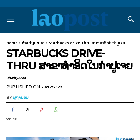
Home
ຂ່າວຕ່າງປະເທດ
Starbucks drive-thru ສາຂາທຳອິດໃນກຳປູເຈຍ
STARBUCKS DRIVE-
THRU ສາຂາທຳອິດໃນກຳປູເຈຍ
ຂ່າວຕ່າງປະເທດ
23/12/2022
PUBLISHED ON
BY
ນຸຖາພອນ
708