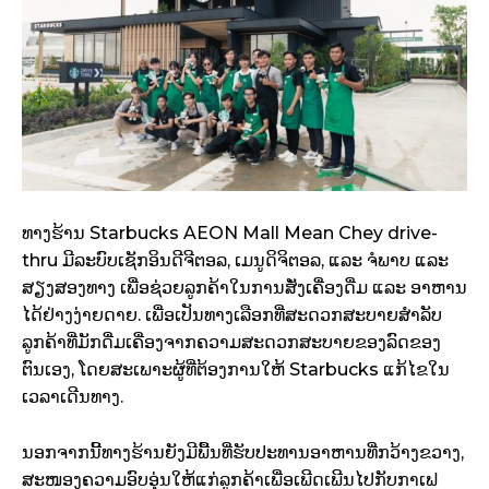
ທາງຮ້ານ Starbucks AEON Mall Mean Chey drive-
thru ມີລະບົບເຊັກອິນດີຈີຕອລ, ເມນູດິຈິຕອລ, ແລະ ຈໍພາບ ແລະ
ສຽງສອງທາງ ເພື່ອຊ່ວຍລູກຄ້າໃນການສັ່ງເຄື່ອງດື່ມ ແລະ ອາຫານ
ໄດ້ຢ່າງງ່າຍດາຍ. ເພື່ອເປັນທາງເລືອກທີ່ສະດວກສະບາຍສຳລັບ
ລູກຄ້າທີ່ມັກດື່ມເຄື່ອງຈາກຄວາມສະດວກສະບາຍຂອງລົດຂອງ
ຕົນເອງ, ໂດຍສະເພາະຜູ້ທີ່ຕ້ອງການໃຫ້ Starbucks ແກ້ໄຂໃນ
ເວລາເດີນທາງ.
ນອກຈາກນີ້ທາງຮ້ານຍັງມີພື້ນທີ່ຮັບປະທານອາຫານທີ່ກວ້າງຂວາງ,
ສະໜອງຄວາມອົບອຸ່ນໃຫ້ແກ່ລູກຄ້າເພື່ອເພີດເພີນໄປກັບກາເຟ