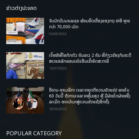
ຂ່າວຕ່າງປະເທດ
ຈັບນັກບິນມາເລເຊຍ ພ້ອມຍຶດເຄື່ອງຂອງກາງ ຢາອີ ຫຼາຍ
ກວ່າ 70,000 ເມັດ
06/08/2026
ເຈົ້າໜ້າທີ່ໄທກັກຕົວ ຄົນລາວ 2 ຄົນ ທີ່ກ່ຽວຂ້ອງກັບຄະດີ
ສາວແອລັກລອບເຮໂຣອີນເຂົ້າອົດສະຕາລີ
16/07/2026
ອີຣານ-ອາເມລິກາ ເຈລະຈາຍຸດຕິຄວາມຂັດແຍ່ງ! ພາຍໃນ
60 ວັນນີ້ ຖ້າການເຈລະຈາຫຼົ້ມເຫຼວ ຫຼື ມີຝ່າຍໃດຝ່າຍໜຶ່ງ
ລະເມີດ ອາດນໍາມາສູ່ຄວາມຂັດແຍ້ງອີກຄັ້ງ
18/06/2026
POPULAR CATEGORY