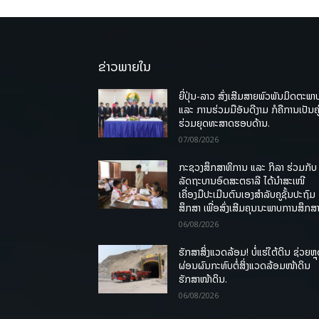
ຂ່າວພາຍໃນ
ຍີ່ປຸ່ນ-ລາວ ສົ່ງເສີມສາຍພົວພັນມິດຕະພາ
ແລະ ການຮ່ວມມືອັນດີງາມ ກໍຄືການເປັນຄູ
ຮ່ວມຍຸດທະສາດຮອບດ້ານ.
07/08/2026
ກະຊວງສຶກສາທິການ ແລະ ກິລາ ຮ່ວມກັບ
ລັດຖະບານອົດສະຕຣາລີ ໄດ້ນຳສະເໜີ
ເຄື່ອງມືປະເມີນຕົນເອງສຳລັບຄູຊັ້ນປະຖົມ
ສຶກສາ ເພື່ອສົ່ງເສີມຄຸນນະພາບການສຶກສາ
06/08/2026
ຮັກສາສິ່ງແວດລ້ອມ! ບໍ່ແຮ່ໃຕ້ດິນ ຊ່ວຍຫຼ
ຜ່ອນຜົນກະທົບຕໍ່ສິ່ງແວດລ້ອມໜ້າດິນ
ຮັກສາໜ້າດິນ.
06/08/2026