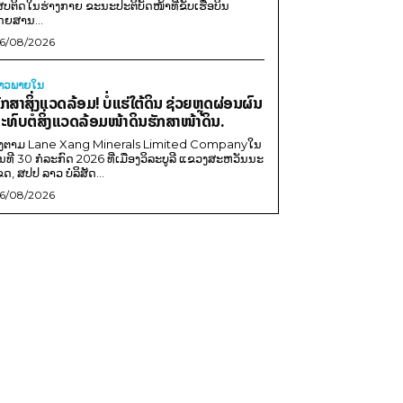
ສບຕິດໃນຮ່າງກາຍ ຂະນະປະຕິບັດໜ້າທີ່ຂັບເຮືອບິນ
ດຍສານ...
6/08/2026
່າວພາຍ​ໃນ
ັກສາສິ່ງແວດລ້ອມ! ບໍ່ແຮ່ໃຕ້ດິນ ຊ່ວຍຫຼຸດຜ່ອນຜົນ
ະທົບຕໍ່ສິ່ງແວດລ້ອມໜ້າດິນຮັກສາໜ້າດິນ.
ີງຕາມ Lane Xang Minerals Limited Companyໃນ
ັນທີ 30 ກໍລະກົດ 2026 ທີ່ເມືອງວິລະບູລີ ແຂວງສະຫວັນນະ
ຂດ, ສປປ ລາວ ບໍລິສັດ...
6/08/2026