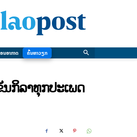
ອນອາກາດ
ຄົ້ນຫາວຽກ
ງຂັນກິລາທຸກປະເພດ