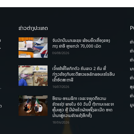
ຂ່າວຕ່າງປະເທດ
P
ບ
ຈັບນັກບິນມາເລເຊຍ ພ້ອມຍຶດເຄື່ອງຂອງ
ຂ່
່
ກາງ ຢາອີ ຫຼາຍກວ່າ 70,000 ເມັດ
ຂ່
06/08/2026
ຂ່
ເຈົ້າໜ້າທີ່ໄທກັກຕົວ ຄົນລາວ 2 ຄົນ ທີ່
ນາ
ກ່ຽວຂ້ອງກັບຄະດີສາວແອລັກລອບເຮໂຣອີນ
ຂ່
ເຂົ້າອົດສະຕາລີ
ສຸ
.
16/07/2026
ຂ່
ອີຣານ-ອາເມລິກາ ເຈລະຈາຍຸດຕິຄວາມ
ຂັດແຍ່ງ! ພາຍໃນ 60 ວັນນີ້ ຖ້າການເຈລະຈາ
ມູ
ຸດ
ຫຼົ້ມເຫຼວ ຫຼື ມີຝ່າຍໃດຝ່າຍໜຶ່ງລະເມີດ ອາດ
ນໍາມາສູ່ຄວາມຂັດແຍ້ງອີກຄັ້ງ
18/06/2026