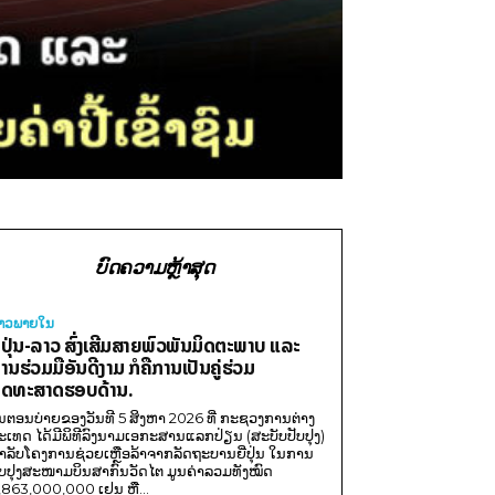
ບົດຄວາມຫຼ້າສຸດ
່າວພາຍ​ໃນ
ີ່ປຸ່ນ-ລາວ ສົ່ງເສີມສາຍພົວພັນມິດຕະພາບ ແລະ
ານຮ່ວມມືອັນດີງາມ ກໍຄືການເປັນຄູ່ຮ່ວມ
ຸດທະສາດຮອບດ້ານ.
ນຕອນບ່າຍຂອງວັນທີ 5 ສິງຫາ 2026 ທີ່ ກະຊວງການຕ່າງ
ະເທດ ໄດ້ມີພິທີລົງນາມເອກະສານແລກປ່ຽນ (ສະບັບປັບປຸງ)
ໍາລັບໂຄງການຊ່ວຍເຫຼືອລ້າຈາກລັດຖະບານຍີ່ປຸ່ນ ໃນການ
ັບປຸງສະໜາມບິນສາກົນວັດໄຕ ມູນຄ່າລວມທັງໝົດ
,863,000,000 ເຢນ ຫຼື...