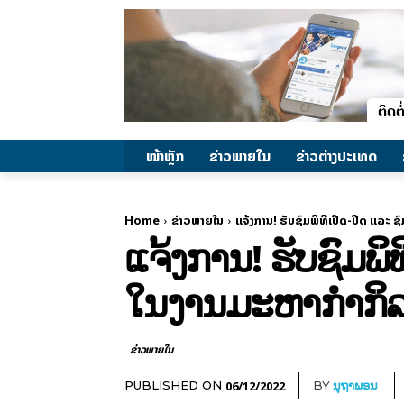
ໜ້າຫຼັກ
ຂ່າວພາຍ​ໃນ
ຂ່າວຕ່າງປະເທດ
Home
ຂ່າວພາຍ​ໃນ
ແຈ້ງການ! ຮັບຊົມພິທີເປີດ-ປິດ ແລະ ຊ
ແຈ້ງການ! ຮັບຊົມພິ
ໃນງານມະຫາກໍາກິລາ
ຂ່າວພາຍ​ໃນ
06/12/2022
PUBLISHED ON
BY
ນຸຖາພອນ