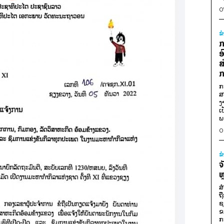
0
ຂ
ກ
ອ
ສ
ກ
ກ
ສ
ງ
ເ
ພ
0
ຂ
ຈ
ຫ
ສ
ຖ
ຊ
ຂ
ກ