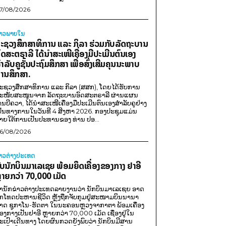
7/08/2026
່າວພາຍ​ໃນ
ະຊວງສຶກສາທິການ ແລະ ກິລາ ຮ່ວມກັບລັດຖະບານ
ົດສະຕຣາລີ ໄດ້ນຳສະເໜີເຄື່ອງມືປະເມີນຕົນເອງ
ຳລັບຄູຊັ້ນປະຖົມສຶກສາ ເພື່ອສົ່ງເສີມຄຸນນະພາບ
ານສຶກສາ.
ະຊວງສຶກສາທິການ ແລະ ກິລາ (ສສກ), ໂດຍໄດ້ຮັບການ
ະໜັບສະໜູນຈາກ ລັດຖະບານອົດສະຕຣາລີ ຜ່ານແຜນ
ານບີຄວາ, ໄດ້ນຳສະເໜີເຄື່ອງມືປະເມີນຕົນເອງສຳລັບຄູຢ່າງ
ປັນທາງການໃນວັນທີ 4 ສິງຫາ 2026. ກອງປະຊຸມແມ່ນ
າຍໃຕ້ການເປັນປະທານຂອງ ທ່ານ ປອ...
6/08/2026
່າວຕ່າງປະເທດ
ັບນັກບິນມາເລເຊຍ ພ້ອມຍຶດເຄື່ອງຂອງກາງ ຢາອີ
ຼາຍກວ່າ 70,000 ເມັດ
ຳນັກຂ່າວຕ່າງປະເທດລາຍງານວ່າ ນັກບິນມາເລເຊຍ ອາດ
ືກໂທດປະຫານຊີວິດ ຫຼັງຖືກຈັບກຸມຢູ່ສະໜາມບິນນານາ
າດ ຊູກາໂນ-ຮັດຕາ ໃນນະຄອນຫຼວງຈາກາຕາ ພ້ອມເຄື່ອງ
ອງກາງເປັນຢາອີ ຫຼາຍກວ່າ 70,000 ເມັດ ເຊື່ອງຢູ່ໃນ
ະເປົາເດີນທາງ ໂດຍຜົນກວດຍັງພົບວ່າ ນັກບິນມີສານ