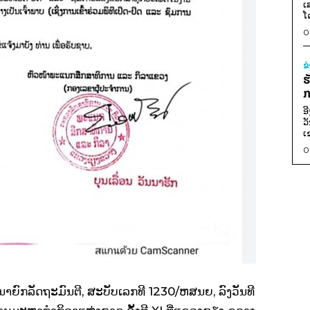
ເ
ໂ
0
ຂ
ຮ
ກ
ອ
ວ
ເ
0
າຍົກລັດຖະມົນຕີ, ສະບັບເລກທີ 1230/ຫສນຍ, ລົງວັນທີ