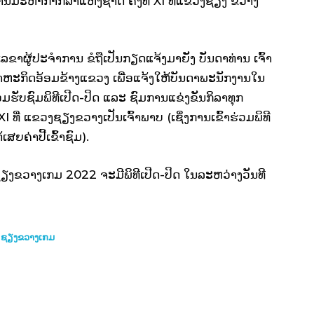
ານມະຫາກໍາກິລາແຫ່ງຊາດ ຄັ້ງທີ XI ທີ່ແຂວງຊຽງ ຂວາງ
າຜູ້ປະຈໍາການ ຂໍຖືເປັນກຽດແຈ້ງມາຍັງ ບັນດາທ່ານ ເຈົ້າ
ສາຫະກິດອ້ອມຂ້າງແຂວງ ເພື່ອແຈ້ງໃຫ້ບັນດາພະນັກງານໃນ
່ວມຮັບຊົມພິທີເປີດ-ປິດ ແລະ ຊົມການແຂ່ງຂັນກິລາທຸກ
ທີ່ ແຂວງຊຽງຂວາງເປັນເຈົ້າພາບ (ເຊິ່ງການເຂົ້າຮ່ວມພິທີ
ສຍຄ່າປີ້ເຂົ້າຊົມ).
 ຊຽງຂວາງເກມ 2022 ຈະມີພິທີເປີດ-ປິດ ໃນລະຫວ່າງວັນທີ
ິດ ຊຽງຂວາງເກມ