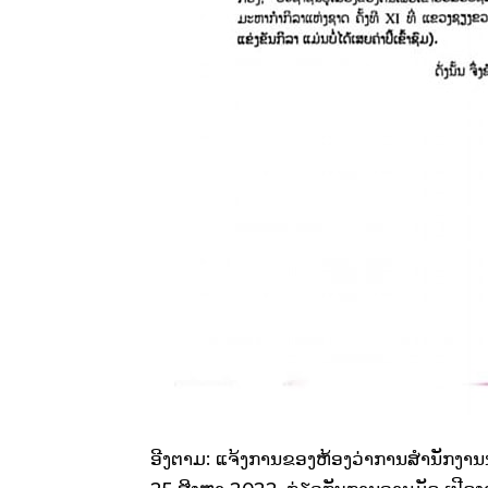
ອີງຕາມ: ແຈ້ງການຂອງຫ້ອງວ່າການສໍານັກງານນ