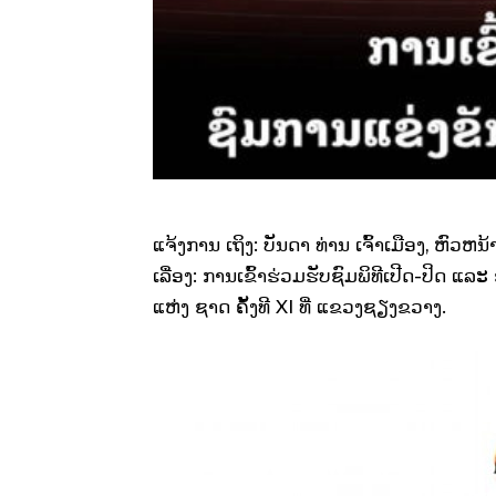
ແຈ້ງການ ເຖິງ: ບັນດາ ທ່ານ ເຈົ້າເມືອງ, ຫົ
ເລື່ອງ: ການເຂົ້າຮ່ວມຮັບຊົມພິທີເປີດ-ປິດ 
ແຫ່ງ ຊາດ ຄັ້ງທີ XI ທີ່ ແຂວງຊຽງຂວາງ.