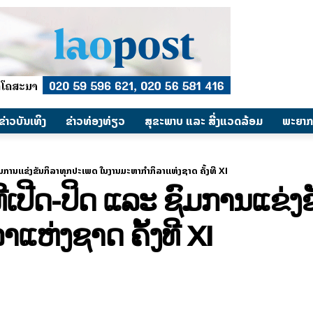
​ຂ່າວບັນເທິງ
​ຂ່າວທ່ອງທ່ຽວ
ສຸຂະພາບ ແລະ ສີ່ງແວດລ້ອມ
ພະຍາກ
ົມການແຂ່ງຂັນກິລາທຸກປະເພດ ໃນງານມະຫາກໍາກິລາແຫ່ງຊາດ ຄັ້ງທີ XI
ທີເປີດ-ປິດ ແລະ ຊົມການແຂ່
ແຫ່ງຊາດ ຄັ້ງທີ XI