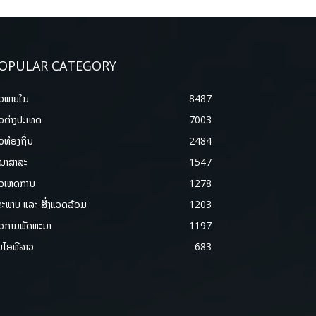
OPULAR CATEGORY
າວພາຍ​ໃນ
8487
າວຕ່າງປະເທດ
7003
າວທ້ອງຖິ່ນ
2484
ນາສາລະ
1547
າວເຫດການ
1278
ຂະພາບ ແລະ ສີ່ງແວດລ້ອມ
1203
າວການພັດທະນາ
1197
ມໄອທີລາວ
683