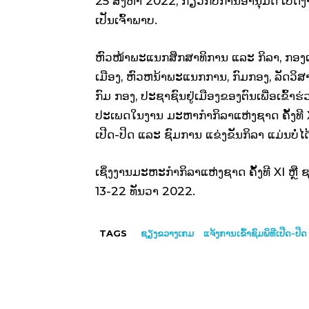
25 ສິງຫາ 2022, ກ່ຽວກັບການອານຸມັດ ເປີດງ
ເປັນເຈົ້າພາບ.
ຫົວໜ້າພະແນກສຶກສາທິການ ແລະ ກິລາ, ກອງເລຂ
ເມືອງ, ຫົວຫນ້າພະແນກການ, ກົມກອງ, ລັດວິ
ກົມ ກອງ, ປະຊາຊົນຢູ່ເມືອງຂອງຕົນເພື່ອເຂົ້າຮ
ປະເພດໃນງານ ມະຫາກໍາກິລາແຫ່ງຊາດ ຄັ້ງທີ XI 
ເປີດ-ປິດ ແລະ ຊົມການ ແຂ່ງຂັນກິລາ ແມ່ນບໍ່ໄດ້ເ
ເຊິ່ງງານມະຫະກຳກິລາແຫ່ງຊາດ ຄັ້ງທີ XI ຫຼື
13-22 ທັນວາ 2022.
TAGS
ຊຽງຂວາງເກມ
ແຈ້ງການເຂົ້າຊົມພິທີເປີດ-ປ