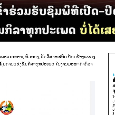
ວຫນ້າພະແນກການ, ກົມກອງ, ລັດວິສາຫະກິດ ອ້ອມຂ້າງແຂວງ.
ແລະ ຊົມການແຂ່ງຂັນກິລາທຸກປະເພດ ໃນງານມະຫາກໍາກິລາ
ຂ
ຍ
ກ
ຍ
ໃ
ປ
ສ
ປ
3