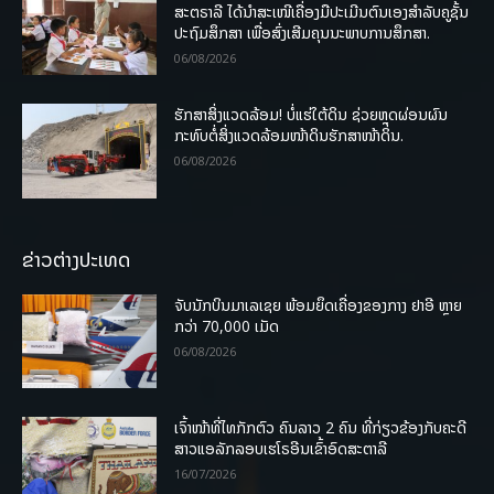
ສະຕຣາລີ ໄດ້ນຳສະເໜີເຄື່ອງມືປະເມີນຕົນເອງສຳລັບຄູຊັ້ນ
ປະຖົມສຶກສາ ເພື່ອສົ່ງເສີມຄຸນນະພາບການສຶກສາ.
06/08/2026
ຮັກສາສິ່ງແວດລ້ອມ! ບໍ່ແຮ່ໃຕ້ດິນ ຊ່ວຍຫຼຸດຜ່ອນຜົນ
ກະທົບຕໍ່ສິ່ງແວດລ້ອມໜ້າດິນຮັກສາໜ້າດິນ.
06/08/2026
ຂ່າວຕ່າງປະເທດ
ຈັບນັກບິນມາເລເຊຍ ພ້ອມຍຶດເຄື່ອງຂອງກາງ ຢາອີ ຫຼາຍ
ກວ່າ 70,000 ເມັດ
06/08/2026
ເຈົ້າໜ້າທີ່ໄທກັກຕົວ ຄົນລາວ 2 ຄົນ ທີ່ກ່ຽວຂ້ອງກັບຄະດີ
ສາວແອລັກລອບເຮໂຣອີນເຂົ້າອົດສະຕາລີ
16/07/2026