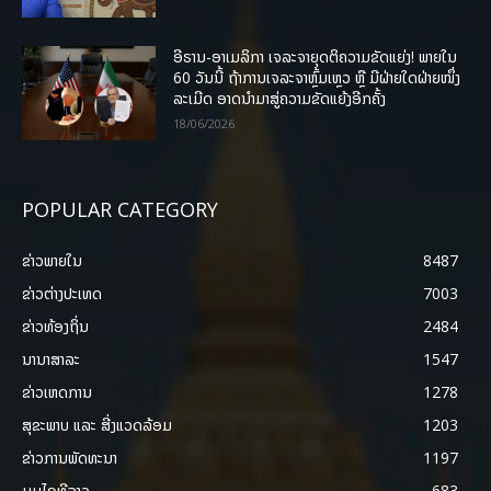
ອີຣານ-ອາເມລິກາ ເຈລະຈາຍຸດຕິຄວາມຂັດແຍ່ງ! ພາຍໃນ
60 ວັນນີ້ ຖ້າການເຈລະຈາຫຼົ້ມເຫຼວ ຫຼື ມີຝ່າຍໃດຝ່າຍໜຶ່ງ
ລະເມີດ ອາດນໍາມາສູ່ຄວາມຂັດແຍ້ງອີກຄັ້ງ
18/06/2026
POPULAR CATEGORY
ຂ່າວພາຍ​ໃນ
8487
ຂ່າວຕ່າງປະເທດ
7003
ຂ່າວທ້ອງຖິ່ນ
2484
ນານາສາລະ
1547
ຂ່າວເຫດການ
1278
ສຸຂະພາບ ແລະ ສີ່ງແວດລ້ອມ
1203
ຂ່າວການພັດທະນາ
1197
ມູມໄອທີລາວ
683