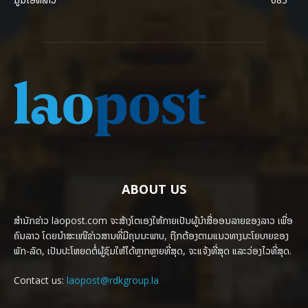
ABOUT US
ສຳນັກຂ່າວ laopost.com ຈະສ້າງໂຕເອງໃຫ້ກາຍເປັນຜູ້ນຳສື່ອອນລາຍຂອງລາວ ເພື່ອ
ຄົນລາວ ໂດຍນຳສະເໜີຂ່າວສານທີ່ມີຄຸນນະພາບ, ຖືກຕ້ອງຕາມແນວທາງນະໂຍບາຍຂອງ
ພັກ-ລັດ, ເປັນປະໂຫຍດຕໍ່ຜູ້ຊົມໃຫ້ໄດ້ຫຼາກຫຼາຍທີ່ສຸດ, ຈະແຈ້ງທີ່ສຸດ ແລະວ່ອງໄວທີ່ສຸດ.
Contact us:
laopost@rdkgroup.la