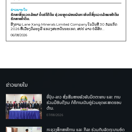
ຂ່າວພາຍ​ໃນ
ຮັກສາສິ່ງແວດລ້ອມ! ບໍ່ແຮ່ໃຕ້ດິນ ຊ່ວຍຫຼຸດຜ່ອນຜົນກະທົບຕໍ່ສິ່ງແວດລ້ອມໜ້າດິນ
ຮັກສາໜ້າດິນ.
ອີງຕາມ Lane Xang Minerals Limited Companyໃນວັນທີ 30 ກໍລະກົດ
2026 ທີ່ເມືອງວິລະບູລີ ແຂວງສະຫວັນນະເຂດ, ສປປ ລາວ ບໍລິສັດ...
06/08/2026
ຂ່າວພາຍໃນ
ຍີ່ປຸ່ນ-ລາວ ສົ່ງເສີມສາຍພົວພັນມິດຕະພາບ ແລະ ການ
ຮ່ວມມືອັນດີງາມ ກໍຄືການເປັນຄູ່ຮ່ວມຍຸດທະສາດຮອບ
ດ້ານ.
07/08/2026
ກະຊວງສຶກສາທິການ ແລະ ກິລາ ຮ່ວມກັບລັດຖະບານອົດ