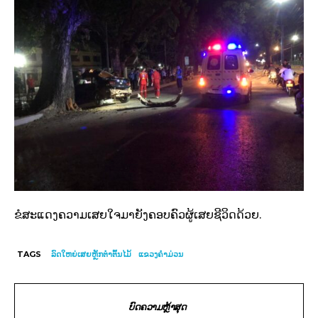
ຂໍສະແດງຄວາມເສຍໃຈມາຍັງຄອບຄົວຜູ້ເສຍຊີວິດດ້ວຍ.
TAGS
ລົດໃຫຍ່ເສຍຫຼັກຕຳຕົ້ນໄມ້
ແຂວງຄຳມ່ວນ
ບົດຄວາມຫຼ້າສຸດ