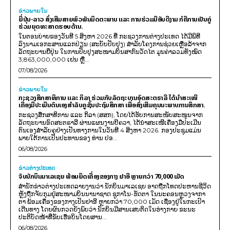
ຂ່າວພາຍ​ໃນ
ຍີ່ປຸ່ນ-ລາວ ສົ່ງເສີມສາຍພົວພັນມິດຕະພາບ ແລະ ການຮ່ວມມືອັນດີງາມ ກໍຄືການເປັນຄູ່
ຮ່ວມຍຸດທະສາດຮອບດ້ານ.
ໃນຕອນບ່າຍຂອງວັນທີ 5 ສິງຫາ 2026 ທີ່ ກະຊວງການຕ່າງປະເທດ ໄດ້ມີພິທີ
ລົງນາມເອກະສານແລກປ່ຽນ (ສະບັບປັບປຸງ) ສໍາລັບໂຄງການຊ່ວຍເຫຼືອລ້າຈາກ
ລັດຖະບານຍີ່ປຸ່ນ ໃນການປັບປຸງສະໜາມບິນສາກົນວັດໄຕ ມູນຄ່າລວມທັງໝົດ
3,863,000,000 ເຢນ ຫຼື...
07/08/2026
ຂ່າວພາຍ​ໃນ
ກະຊວງສຶກສາທິການ ແລະ ກິລາ ຮ່ວມກັບລັດຖະບານອົດສະຕຣາລີ ໄດ້ນຳສະເໜີ
ເຄື່ອງມືປະເມີນຕົນເອງສຳລັບຄູຊັ້ນປະຖົມສຶກສາ ເພື່ອສົ່ງເສີມຄຸນນະພາບການສຶກສາ.
ກະຊວງສຶກສາທິການ ແລະ ກິລາ (ສສກ), ໂດຍໄດ້ຮັບການສະໜັບສະໜູນຈາກ
ລັດຖະບານອົດສະຕຣາລີ ຜ່ານແຜນງານບີຄວາ, ໄດ້ນຳສະເໜີເຄື່ອງມືປະເມີນ
ຕົນເອງສຳລັບຄູຢ່າງເປັນທາງການໃນວັນທີ 4 ສິງຫາ 2026. ກອງປະຊຸມແມ່ນ
ພາຍໃຕ້ການເປັນປະທານຂອງ ທ່ານ ປອ...
06/08/2026
ຂ່າວຕ່າງປະເທດ
ຈັບນັກບິນມາເລເຊຍ ພ້ອມຍຶດເຄື່ອງຂອງກາງ ຢາອີ ຫຼາຍກວ່າ 70,000 ເມັດ
ສຳນັກຂ່າວຕ່າງປະເທດລາຍງານວ່າ ນັກບິນມາເລເຊຍ ອາດຖືກໂທດປະຫານຊີວິດ
ຫຼັງຖືກຈັບກຸມຢູ່ສະໜາມບິນນານາຊາດ ຊູກາໂນ-ຮັດຕາ ໃນນະຄອນຫຼວງຈາກາ
ຕາ ພ້ອມເຄື່ອງຂອງກາງເປັນຢາອີ ຫຼາຍກວ່າ 70,000 ເມັດ ເຊື່ອງຢູ່ໃນກະເປົາ
ເດີນທາງ ໂດຍຜົນກວດຍັງພົບວ່າ ນັກບິນມີສານເສບຕິດໃນຮ່າງກາຍ ຂະນະ
ປະຕິບັດໜ້າທີ່ຂັບເຮືອບິນໂດຍສານ...
06/08/2026