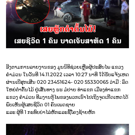
ອີງຕາມການລາຍງານຂອງ ມູນນິທິຊ່ວຍເຫຼືອຜູ້ປະສົບໄພ ແຂວງ
ຄຳມ່ວນ ໃນວັນທີ 14.11.2022 ເວລາ 10:27 ນາທີ ໃດ້ຮັບແຈ້ງເຫດ
ຜ່ານເບີສຸກເສີນ 020 23451624- 020 55330065 ວ່າມີ : ລົດ
ໃຫຍ່ຕຳຕົ້ນໄມ້ ຢູ່ເສັ້ນທາງ ຮຮ ມໍປາຍ ທ່າແຂກ ເມືອງທ່າແຂກ
ແຂວງ ຄຳມ່ວນ ທີມງານກູ້ໄພຂອງພວກເຮົາໄປເຖິງຈຸດເກີດເຫດໄດ້
ພົບເຫັນຜູ້ເສຍຊີວິດ 01 ຄົນເພດຊາຍ
ແລະ ຜູ້ທີ 1 ກະທົບບ່າໄລ່ຫັກແລະຊີ້ໂຄງຊ້າຍຫັກ