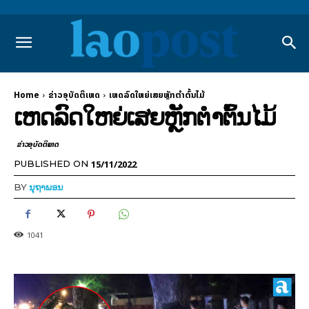
Home
ຂ່າວອຸບັດຕິເຫດ
ເຫດລົດໃຫຍ່ເສຍຫຼັກຕຳຕົ້ນໄມ້
ເຫດລົດໃຫຍ່ເສຍຫຼັກຕຳຕົ້ນໄມ້
ຂ່າວອຸບັດຕິເຫດ
15/11/2022
PUBLISHED ON
BY
ນຸຖາພອນ
1041