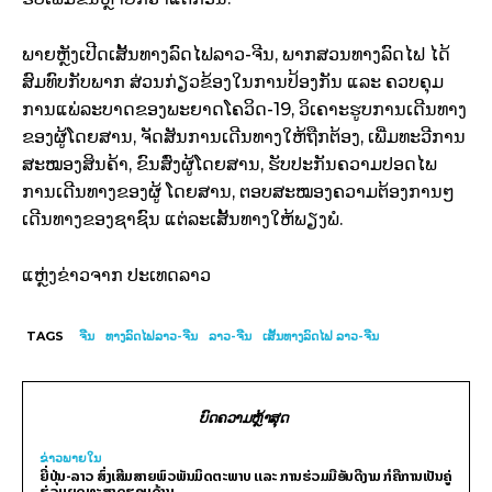
ພາຍຫຼັງເປີດເສັ້ນທາງລົດໄຟລາວ-ຈີນ, ພາກສວນທາງລົດໄຟ ໄດ້
ສົມທົບກັບພາກ ສ່ວນກ່ຽວຂ້ອງໃນການປ້ອງກັນ ແລະ ຄວບຄຸມ
ການແພ່ລະບາດຂອງພະຍາດໂຄວິດ-19, ວິເຄາະຮູບການເດີນທາງ
ຂອງຜູ້ໂດຍສານ, ຈັດສັນການເດີນທາງໃຫ້ຖືກຕ້ອງ, ເພີ່ມທະວີການ
ສະໝອງສິນຄ້າ, ຂົນສົ່ງຜູ້ໂດຍສານ, ຮັບປະກັນຄວາມປອດໄພ
ການເດີນທາງຂອງຜູ້ ໂດຍສານ, ຕອບສະໝອງຄວາມຕ້ອງການໆ
ເດີນທາງຂອງຊາຊົນ ແຕ່ລະເສັ້ນທາງໃຫ້ພຽງພໍ.
ແຫຼ່ງຂ່າວຈາກ ປະເທດລາວ
TAGS
ຈີນ
ທາງລົດໄຟລາວ-ຈີນ
ລາວ-ຈີນ
ເສັ້ນທາງລົດໄຟ ລາວ-ຈີນ
ບົດຄວາມຫຼ້າສຸດ
ຂ່າວພາຍ​ໃນ
ຍີ່ປຸ່ນ-ລາວ ສົ່ງເສີມສາຍພົວພັນມິດຕະພາບ ແລະ ການຮ່ວມມືອັນດີງາມ ກໍຄືການເປັນຄູ່
ຮ່ວມຍຸດທະສາດຮອບດ້ານ.