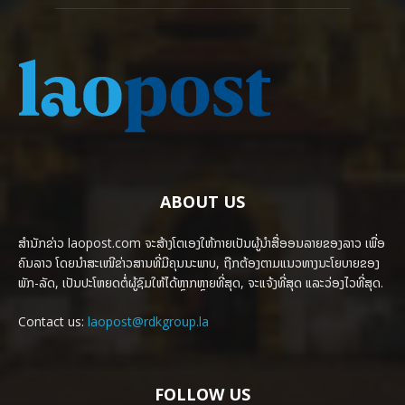
ABOUT US
ສຳນັກຂ່າວ laopost.com ຈະສ້າງໂຕເອງໃຫ້ກາຍເປັນຜູ້ນຳສື່ອອນລາຍຂອງລາວ ເພື່ອ
ຄົນລາວ ໂດຍນຳສະເໜີຂ່າວສານທີ່ມີຄຸນນະພາບ, ຖືກຕ້ອງຕາມແນວທາງນະໂຍບາຍຂອງ
ພັກ-ລັດ, ເປັນປະໂຫຍດຕໍ່ຜູ້ຊົມໃຫ້ໄດ້ຫຼາກຫຼາຍທີ່ສຸດ, ຈະແຈ້ງທີ່ສຸດ ແລະວ່ອງໄວທີ່ສຸດ.
Contact us:
laopost@rdkgroup.la
FOLLOW US