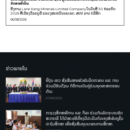
ຮັກສາໜ້າດິນ.
ອີງຕາມ Lane Xang Minerals Limited Companyໃນວັນທີ 30 ກໍລະກົດ
2026 ທີ່ເມືອງວິລະບູລີ ແຂວງສະຫວັນນະເຂດ, ສປປ ລາວ ບໍລິສັດ...
06/08/2026
ຂ່າວພາຍໃນ
ຍີ່ປຸ່ນ-ລາວ ສົ່ງເສີມສາຍພົວພັນມິດຕະພາບ ແລະ ການ
ຮ່ວມມືອັນດີງາມ ກໍຄືການເປັນຄູ່ຮ່ວມຍຸດທະສາດຮອບ
ດ້ານ.
07/08/2026
ກະຊວງສຶກສາທິການ ແລະ ກິລາ ຮ່ວມກັບລັດຖະບານອົດ
ສະຕຣາລີ ໄດ້ນຳສະເໜີເຄື່ອງມືປະເມີນຕົນເອງສຳລັບຄູຊັ້ນ
ປະຖົມສຶກສາ ເພື່ອສົ່ງເສີມຄຸນນະພາບການສຶກສາ.