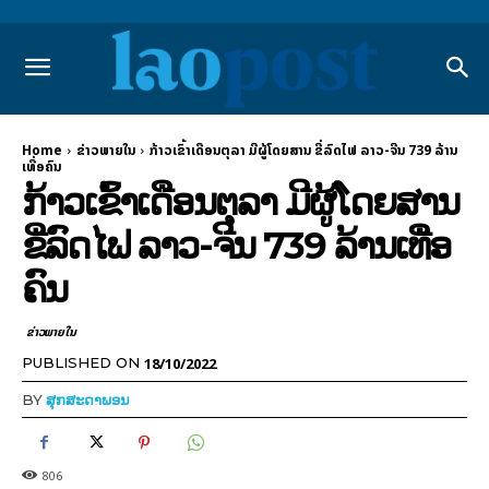
Home
ຂ່າວພາຍ​ໃນ
ກ້າວເຂົ້າເດືອນຕຸລາ ມີຜູ້ໂດຍສານ ຂີ່ລົດໄຟ ລາວ-ຈີນ 739 ລ້ານ
ເທື່ອຄົນ
ກ້າວເຂົ້າເດືອນຕຸລາ ມີຜູ້ໂດຍສານ
ຂີ່ລົດໄຟ ລາວ-ຈີນ 739 ລ້ານເທື່ອ
ຄົນ
ຂ່າວພາຍ​ໃນ
18/10/2022
PUBLISHED ON
BY
ສຸກສະດາພອນ
806