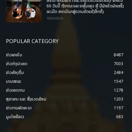
ອີຣານ-ອາເມລິກາ ເຈລະຈາຍຸດຕິຄວາມຂັດແຍ່ງ! ພາຍໃນ
60 ວັນນີ້ ຖ້າການເຈລະຈາຫຼົ້ມເຫຼວ ຫຼື ມີຝ່າຍໃດຝ່າຍໜຶ່ງ
ລະເມີດ ອາດນໍາມາສູ່ຄວາມຂັດແຍ້ງອີກຄັ້ງ
18/06/2026
POPULAR CATEGORY
ຂ່າວພາຍ​ໃນ
8487
ຂ່າວຕ່າງປະເທດ
7003
ຂ່າວທ້ອງຖິ່ນ
2484
ນານາສາລະ
1547
ຂ່າວເຫດການ
1278
ສຸຂະພາບ ແລະ ສີ່ງແວດລ້ອມ
1203
ຂ່າວການພັດທະນາ
1197
ມູມໄອທີລາວ
683