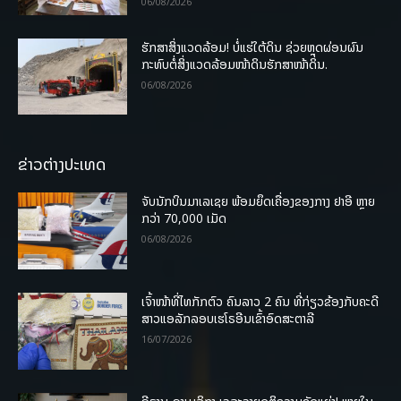
06/08/2026
ຮັກສາສິ່ງແວດລ້ອມ! ບໍ່ແຮ່ໃຕ້ດິນ ຊ່ວຍຫຼຸດຜ່ອນຜົນ
ກະທົບຕໍ່ສິ່ງແວດລ້ອມໜ້າດິນຮັກສາໜ້າດິນ.
06/08/2026
ຂ່າວຕ່າງປະເທດ
ຈັບນັກບິນມາເລເຊຍ ພ້ອມຍຶດເຄື່ອງຂອງກາງ ຢາອີ ຫຼາຍ
ກວ່າ 70,000 ເມັດ
06/08/2026
ເຈົ້າໜ້າທີ່ໄທກັກຕົວ ຄົນລາວ 2 ຄົນ ທີ່ກ່ຽວຂ້ອງກັບຄະດີ
ສາວແອລັກລອບເຮໂຣອີນເຂົ້າອົດສະຕາລີ
16/07/2026