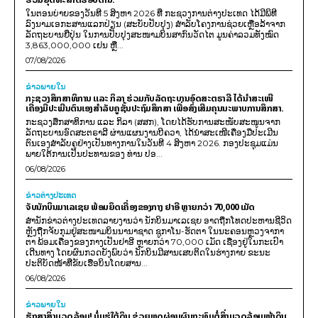
ໃນຕອນບ່າຍຂອງວັນທີ 5 ສິງຫາ 2026 ທີ່ ກະຊວງການຕ່າງປະເທດ ໄດ້ມີພິທີ
ລົງນາມເອກະສານແລກປ່ຽນ (ສະບັບປັບປຸງ) ສໍາລັບໂຄງການຊ່ວຍເຫຼືອລ້າຈາກ
ລັດຖະບານຍີ່ປຸ່ນ ໃນການປັບປຸງສະໜາມບິນສາກົນວັດໄຕ ມູນຄ່າລວມທັງໝົດ
3,863,000,000 ເຢນ ຫຼື...
07/08/2026
ຂ່າວພາຍ​ໃນ
ກະຊວງສຶກສາທິການ ແລະ ກິລາ ຮ່ວມກັບລັດຖະບານອົດສະຕຣາລີ ໄດ້ນຳສະເໜີ
ເຄື່ອງມືປະເມີນຕົນເອງສຳລັບຄູຊັ້ນປະຖົມສຶກສາ ເພື່ອສົ່ງເສີມຄຸນນະພາບການສຶກສາ.
ກະຊວງສຶກສາທິການ ແລະ ກິລາ (ສສກ), ໂດຍໄດ້ຮັບການສະໜັບສະໜູນຈາກ
ລັດຖະບານອົດສະຕຣາລີ ຜ່ານແຜນງານບີຄວາ, ໄດ້ນຳສະເໜີເຄື່ອງມືປະເມີນ
ຕົນເອງສຳລັບຄູຢ່າງເປັນທາງການໃນວັນທີ 4 ສິງຫາ 2026. ກອງປະຊຸມແມ່ນ
ພາຍໃຕ້ການເປັນປະທານຂອງ ທ່ານ ປອ...
06/08/2026
ຂ່າວຕ່າງປະເທດ
ຈັບນັກບິນມາເລເຊຍ ພ້ອມຍຶດເຄື່ອງຂອງກາງ ຢາອີ ຫຼາຍກວ່າ 70,000 ເມັດ
ສຳນັກຂ່າວຕ່າງປະເທດລາຍງານວ່າ ນັກບິນມາເລເຊຍ ອາດຖືກໂທດປະຫານຊີວິດ
ຫຼັງຖືກຈັບກຸມຢູ່ສະໜາມບິນນານາຊາດ ຊູກາໂນ-ຮັດຕາ ໃນນະຄອນຫຼວງຈາກາ
ຕາ ພ້ອມເຄື່ອງຂອງກາງເປັນຢາອີ ຫຼາຍກວ່າ 70,000 ເມັດ ເຊື່ອງຢູ່ໃນກະເປົາ
ເດີນທາງ ໂດຍຜົນກວດຍັງພົບວ່າ ນັກບິນມີສານເສບຕິດໃນຮ່າງກາຍ ຂະນະ
ປະຕິບັດໜ້າທີ່ຂັບເຮືອບິນໂດຍສານ...
06/08/2026
ຂ່າວພາຍ​ໃນ
ຮັກສາສິ່ງແວດລ້ອມ! ບໍ່ແຮ່ໃຕ້ດິນ ຊ່ວຍຫຼຸດຜ່ອນຜົນກະທົບຕໍ່ສິ່ງແວດລ້ອມໜ້າດິນ