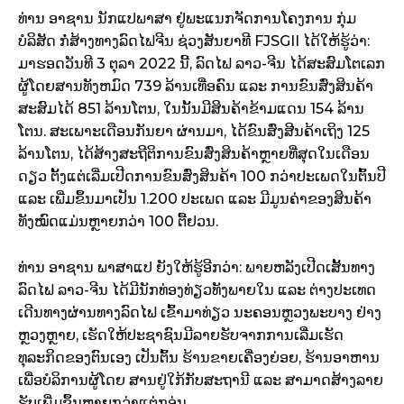
ທ່ານ ອາຊານ ນັກແປພາສາ ຢູ່ພະແນກຈັດການໂຄງການ ກຸ່ມ
ບໍລິສັດ ກໍ່ສ້າງທາງລົດໄຟຈີນ ຊ່ວງສັນຍາທີ FJSGII ໄດ້ໃຫ້ຮູ້ວ່າ:
ມາຮອດວັນທີ 3 ຕຸລາ 2022 ນີ້, ລົດໄຟ ລາວ-ຈີນ ໄດ້ສະສົມໂຕເລກ
ຜູ້ໂດຍສານທັງຫມົດ 739 ລ້ານເທື່ອຄົນ ແລະ ການຂົນສົ່ງສິນຄ້າ
ສະສົມໄດ້ 851 ລ້ານໂຕນ, ໃນນັ້ນມີສິນຄ້າຂ້າມແດນ 154 ລ້ານ
ໂຕນ. ສະເພາະເດືອນກັນຍາ ຜ່ານມາ, ໄດ້ຂົນສົ່ງສີນຄ້າເຖິງ 125
ລ້ານໂຕນ, ໄດ້ສ້າງສະຖີຕິການຂົນສົ່ງສິນຄ້າຫຼາຍທີ່ສຸດໃນເດືອນ
ດຽວ ຕັ້ງແຕ່ເລີ່ມເປີດການຂົນສົ່ງສິນຄ້າ 100 ກວ່າປະເພດໃນຕົ້ນປີ
ແລະ ເພີ່ມຂຶ້ນມາເປັນ 1.200 ປະເພດ ແລະ ມີມູນຄ່າຂອງສິນຄ້າ
ທັງໝົດແມ່ນຫຼາຍກວ່າ 100 ຕື້ຢວນ.
ທ່ານ ອາຊານ ພາສາແປ ຍັງໃຫ້ຮູ້ອີກວ່າ: ພາຍຫລັງເປີດເສັ້ນທາງ
ລົດໄຟ ລາວ-ຈີນ ໄດ້ມີນັກທ່ອງທ່ຽວທັງພາຍໃນ ແລະ ຕ່າງປະເທດ
ເດີນທາງຜ່ານທາງລົດໄຟ ເຂົ້າມາທ່ຽວ ນະຄອນຫຼວງພະບາງ ຢ່າງ
ຫຼວງຫຼາຍ, ເຮັດໃຫ້ປະຊາຊົນມີລາຍຮັບຈາກການເລີ່ມເຮັດ
ທຸລະກິດຂອງຕົນເອງ ເປັນຕົ້ນ ຮ້ານຂາຍເຄື່ອງຍ່ອຍ, ຮ້ານອາຫານ
ເພື່ອບໍລິການຜູ້ໂດຍ ສານຢູ່ໃກ້ກັບສະຖານີ ແລະ ສາມາດສ້າງລາຍ
ຮັບເພີ່ມຂຶ້ນຫຼາຍກວ່າແຕ່ກອ່ນ.