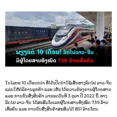
ໃນໄລຍະ 10 ເດືອນກວ່າ ທີ່ໄດ້ເປີດນໍາໃຊ້ເສັ້ນທາງລົດໄຟ ລາວ-ຈີນ
ແລ່ນໃຫ້ບໍລິການລູກຄ້າ ແລະ ເຫັນໄດ້ຄວາມຕ້ອງການຜູ້ໂດຍສານ
ແລະ ການຂົນສົ່ງສິນຄ້າ ມາຮອດວັນທີ 3 ຕຸລາ ປີ 2022 ນີ້, ທາງ
ລົດໄຟ ລາວ-ຈີນ ໄດ້ສະສົມໂຕເລກຜູ້ໂດຍສານທັງໝົດ 739 ລ້ານ
ເທື່ອຄົນ ແລະ ການຂົນສົ່ງສິນຄ້າສະສົມໄດ້ 851 ລ້ານໂຕນ.