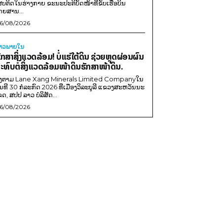
ສບຕິດໃນຮ່າງກາຍ ຂະນະປະຕິບັດໜ້າທີ່ຂັບເຮືອບິນ
ດຍສານ...
6/08/2026
່າວພາຍ​ໃນ
ັກສາສິ່ງແວດລ້ອມ! ບໍ່ແຮ່ໃຕ້ດິນ ຊ່ວຍຫຼຸດຜ່ອນຜົນ
ະທົບຕໍ່ສິ່ງແວດລ້ອມໜ້າດິນຮັກສາໜ້າດິນ.
ີງຕາມ Lane Xang Minerals Limited Companyໃນ
ັນທີ 30 ກໍລະກົດ 2026 ທີ່ເມືອງວິລະບູລີ ແຂວງສະຫວັນນະ
ຂດ, ສປປ ລາວ ບໍລິສັດ...
6/08/2026