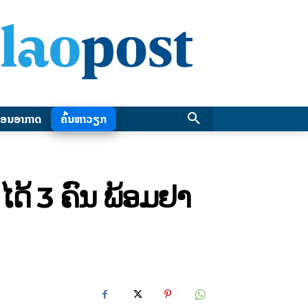
ອນອາກາດ
ຄົ້ນຫາວຽກ
ດ້ 3 ຄົນ ພ້ອມຢາ