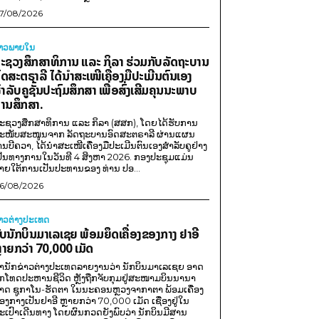
7/08/2026
່າວພາຍ​ໃນ
ະຊວງສຶກສາທິການ ແລະ ກິລາ ຮ່ວມກັບລັດຖະບານ
ົດສະຕຣາລີ ໄດ້ນຳສະເໜີເຄື່ອງມືປະເມີນຕົນເອງ
ຳລັບຄູຊັ້ນປະຖົມສຶກສາ ເພື່ອສົ່ງເສີມຄຸນນະພາບ
ານສຶກສາ.
ະຊວງສຶກສາທິການ ແລະ ກິລາ (ສສກ), ໂດຍໄດ້ຮັບການ
ະໜັບສະໜູນຈາກ ລັດຖະບານອົດສະຕຣາລີ ຜ່ານແຜນ
ານບີຄວາ, ໄດ້ນຳສະເໜີເຄື່ອງມືປະເມີນຕົນເອງສຳລັບຄູຢ່າງ
ປັນທາງການໃນວັນທີ 4 ສິງຫາ 2026. ກອງປະຊຸມແມ່ນ
າຍໃຕ້ການເປັນປະທານຂອງ ທ່ານ ປອ...
6/08/2026
່າວຕ່າງປະເທດ
ັບນັກບິນມາເລເຊຍ ພ້ອມຍຶດເຄື່ອງຂອງກາງ ຢາອີ
ຼາຍກວ່າ 70,000 ເມັດ
ຳນັກຂ່າວຕ່າງປະເທດລາຍງານວ່າ ນັກບິນມາເລເຊຍ ອາດ
ືກໂທດປະຫານຊີວິດ ຫຼັງຖືກຈັບກຸມຢູ່ສະໜາມບິນນານາ
າດ ຊູກາໂນ-ຮັດຕາ ໃນນະຄອນຫຼວງຈາກາຕາ ພ້ອມເຄື່ອງ
ອງກາງເປັນຢາອີ ຫຼາຍກວ່າ 70,000 ເມັດ ເຊື່ອງຢູ່ໃນ
ະເປົາເດີນທາງ ໂດຍຜົນກວດຍັງພົບວ່າ ນັກບິນມີສານ