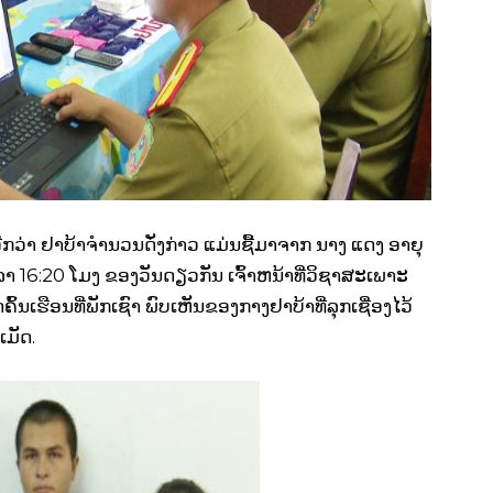
່າ ຢາບ້າຈໍານວນດັ່ງກ່າວ ແມ່ນຊື້ມາຈາກ ນາງ ແດງ ອາຍຸ
ນເວລາ 16:20 ໂມງ ຂອງວັນດຽວກັນ ເຈົ້າຫນ້າທີ່ວິຊາສະເພາະ
ຄົ້ນເຮືອນທີ່ພັກເຊົາ ພົບເຫັນຂອງກາງຢາບ້າທີ່ລຸກເຊື່ອງໄວ້
ເມັດ.