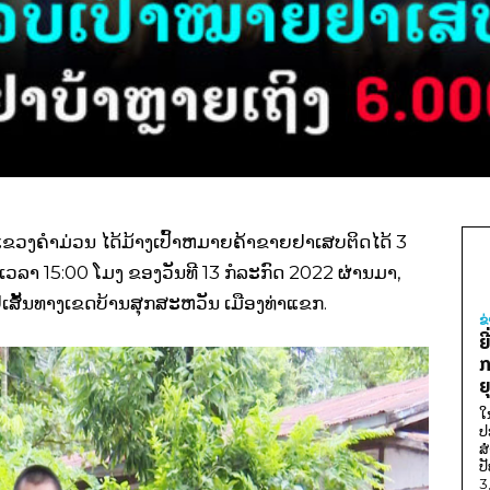
 ແຂວງຄຳມ່ວນ ໄດ້ມ້າງເປົ້າຫມາຍຄ້າຂາຍຢາເສບຕິດໄດ້ 3
ເວລາ 15:00 ໂມງ ຂອງວັນທີ 13 ກໍລະກົດ 2022 ຜ່ານມາ,
 ຢູ່ເສັ້ນທາງເຂດບ້ານສຸກສະຫວັນ ເມືອງທ່າແຂກ.
ຂ
ຍ
ກ
ຍ
ໃ
ປ
ສ
ປ
3