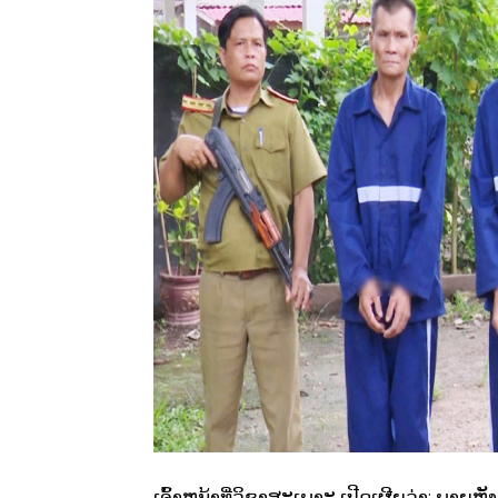
ເຈົ້າຫນ້າທີ່ວິຊາສະເພາະ ເປີດເຜີຍວ່າ: ພາຍຫຼັ