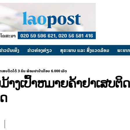
​ຂ່າວບັນເທິງ
​ຂ່າວທ່ອງທ່ຽວ
ສຸຂະພາບ ແລະ ສີ່ງແວດລ້ອມ
ພະຍາກ
ເສບຕິດໄດ້ 3 ຄົນ ພ້ອມຢາບ້າເກືອບ 6.000 ເມັດ
າງເປົ້າຫມາຍຄ້າຢາເສບຕິດໄ
ັດ