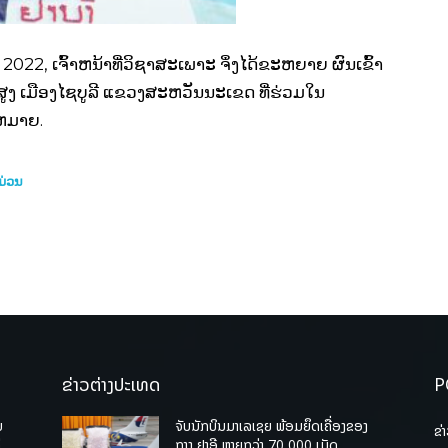
2022, ເຈົ້າຫນ້າທີ່ວິຊາສະເພາະ ຈຶ່ງໄດ້ຂະຫຍາຍ ຜົນເຂົ້າ
ຍສູງ ເມືອງໄຊບູລີ ແຂວງສະຫວັນນະເຂດ ທີ່ຮ່ວມໃນ
ຫມາຍ.
ມ່ວນ
ຂ່າວຕ່າງປະເທດ
P
ບ
ຈັບນັກບິນມາເລເຊຍ ພ້ອມຍຶດເຄື່ອງຂອງ
ຂ່
່
ກາງ ຢາອີ ຫຼາຍກວ່າ 70,000 ເມັດ