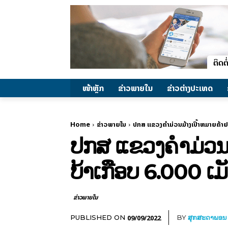
ໜ້າຫຼັກ
ຂ່າວພາຍ​ໃນ
ຂ່າວຕ່າງປະເທດ
Home
ຂ່າວພາຍ​ໃນ
ປກສ ແຂວງຄຳມ່ວນມ້າງເປົ້າຫມາຍຄ້າຢາ
ປກສ ແຂວງຄຳມ່ວນມ້
ບ້າເກືອບ 6.000 ເມ
ຂ່າວພາຍ​ໃນ
09/09/2022
PUBLISHED ON
BY
ສຸກສະດາພອນ