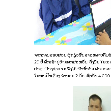
ຈາກການສອບສວນ ຜູ້ກ່ຽວຮັບສາລະພາບຕື່ມອີກວ
29 ປີ ພັກເຊົາຢູ່ບ້ານສຸກສະຫວັນ. ດັ່ງນັ້ນ ໃ
ປກສ ເມືອງທ່າແຂກ ຈຶ່ງໄດ້ເຂົ້າກັກຕົວ ພ້ອມກວດ
ໃນກະເປົາເຄື່ອງ ຈໍານວນ 2 ມັດ ເທົ່າກັບ 4.000 