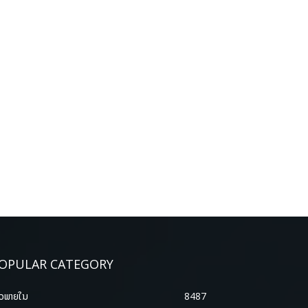
OPULAR CATEGORY
າວພາຍ​ໃນ
8487