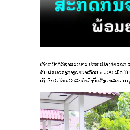
ເຈົ້າຫນ້າທີ່ວິຊາສະເພາະ ປກສ ເມືອງທ່າແຂກ
ຄົນ ພ້ອມຂອງກາງຢາບ້າເກືອບ 6.000 ເມັດ ໃນ
ເຊິ່ງຈັບໄດ້ໃນຂະນະທີ່ກໍາລັງນັດສົ່ງຢາເສບຕິດ