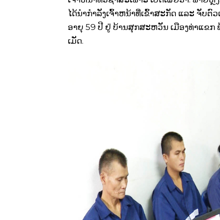
ໄດ້ນໍາກໍາລັງເຈົ້າຫນ້າທີ່ເຂົ້າສະກັດ ແລະ ຈັບຕ
ອາຍຸ 59 ປີ ຢູ່ ບ້ານສຸກສະຫວັນ ເມືອງທ່າແຂ
ເມັດ.