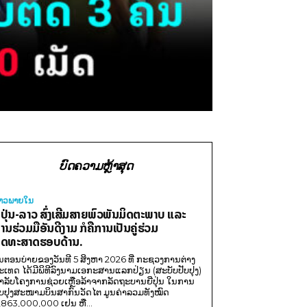
ບົດຄວາມຫຼ້າສຸດ
່າວພາຍ​ໃນ
ີ່ປຸ່ນ-ລາວ ສົ່ງເສີມສາຍພົວພັນມິດຕະພາບ ແລະ
ານຮ່ວມມືອັນດີງາມ ກໍຄືການເປັນຄູ່ຮ່ວມ
ຸດທະສາດຮອບດ້ານ.
ນຕອນບ່າຍຂອງວັນທີ 5 ສິງຫາ 2026 ທີ່ ກະຊວງການຕ່າງ
ະເທດ ໄດ້ມີພິທີລົງນາມເອກະສານແລກປ່ຽນ (ສະບັບປັບປຸງ)
ໍາລັບໂຄງການຊ່ວຍເຫຼືອລ້າຈາກລັດຖະບານຍີ່ປຸ່ນ ໃນການ
ັບປຸງສະໜາມບິນສາກົນວັດໄຕ ມູນຄ່າລວມທັງໝົດ
,863,000,000 ເຢນ ຫຼື...