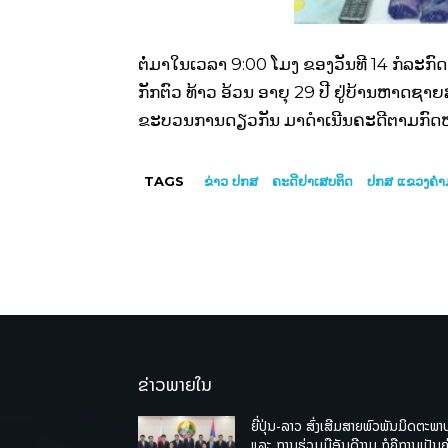
ຕໍ່ມາໃນເວລາ 9:00 ໂມງ ຂອງວັນທີ 14 ກໍລະກົດ 
ກັກຕົວ ທ້າວ ອ້ວນ ອາຍຸ 29 ປີ ຢູ່ບ້ານຫາດຊາ
ຂະບວນການດຽວກັນ ມາດໍາເນີນຄະດີຕາມກົດ
TAGS
ຂ່າວ ປກສ
ຄະດີຢາເສບຕິດ
ປກສ ແຂວງຄຳ
ຂ່າວພາຍໃນ
ຍີ່ປຸ່ນ-ລາວ ສົ່ງເສີມສາຍພົວພັນມິດຕະພາ
ແລະ ການຮ່ວມມືອັນດີງາມ ກໍຄືການເປັນຄູ