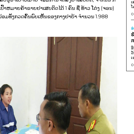
ເ
ໂ
ົວເປົ້າຫມາຍຄ້າຂາຍຢາເສບຕິດໄດ້ 1 ຄົນ ຊື່ ທ້າວ ໂຕ່ງ (ຈອນ)
0
ກ ພ້ອມທັງກວດຄົ້ນພົບເຫັນຂອງກາງຢາບ້າ ຈໍານວນ 1.988
ຂ
ຮ
ກ
ອ
ວ
ເ
0