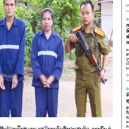
0
ຂ
ກ
ອ
ສ
ກ
ກ
ສ
ງ
ເ
ພ
0
ຂ
ຈ
ຫ
ສ
ຖ
ຊ
ຂ
ກ
ງສືບຮູ້ວ່າເປົ້າຫມາຍ ຈະມີການຈັດສົ່ງຢາເສບຕິດ, ຈາກນັ້ນ ກໍ