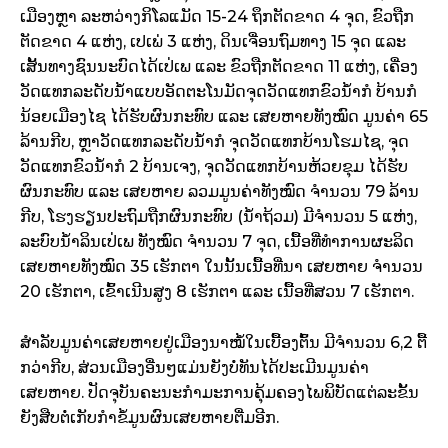
ເມືອງຫຼາ ລະຫວ່າງກິໂລແມັດ 15-24 ຖຶກຕັດຂາດ 4 ຈຸດ, ຂົວຖືກ
ຕັດຂາດ 4 ແຫ່ງ, ເປເພ່ 3 ແຫ່ງ, ດິນເຈື່ອນຖົມທາງ 15 ຈຸດ ແລະ
ເສັ້ນທາງຊົນນະບົດໄດ້ເປ່ເພ ແລະ ຂົວຖືກຕັດຂາດ 11 ແຫ່ງ, ເຄື່ອງ
ວັດແທກລະດັບນໍ້າແບບອັດ​ຕະ​ໂນ​ມັດຈຸດວັດແທກຂົວນໍ້າກໍ ບ້ານກໍ
ນ້ອຍເມືອງໄຊ ໄດ້ຮັບຜົນກະທົບ ແລະ ເສຍຫາຍທັງໝົດ ມູນຄ່າ 65
ລ້ານກີບ, ຫຼາວັດແທກລະດັບນໍ້າກໍ ຈຸດວັດແທກບ້ານໂຮມໄຊ, ຈຸດ
ວັດແທກຂົວນໍ້າກໍ 2 ບ້ານເຈງ, ຈຸດວັດແທກບ້ານຫ້ວຍຂຸມ ໄດ້ຮັບ
ຜົນກະທົບ ແລະ ເສຍຫາຍ ລວມມູນຄ່າທັງໝົດ ຈໍານວນ 79 ລ້ານ
ກີບ, ໂຮງຮຽນປະຖົມຖືກຜົນກະທົບ (ນໍ້າຖ້ວມ) ມີຈໍານວນ 5 ແຫ່ງ,
ລະບົບນໍ້າລິນເປ່ເພ ທັງໝົດ ຈໍານວນ 7 ຈຸດ, ເນື້ອທີ່ທໍາການຜະລິດ
ເສຍຫາຍທັງໝົດ 35 ເຮັກຕາ ໃນນັ້ນເນື້ອທີ່ນາ ເສຍຫາຍ ຈໍານວນ
20 ເຮັກຕາ, ເຂົ້າເນີນສູງ 8 ເຮັກຕາ ແລະ ເນື້ອທີ່ສວນ 7 ເຮັກຕາ.
ສໍາລັບມູນຄ່າເສຍຫາຍຢູ່ເມືອງນາໝໍ້ໃນເບື້ອງຕົ້ນ ມີຈໍານວນ 6,2 ຕື້
ກວ່າກີບ, ສ່ວນເມືອງອື່ນໆແມ່ນຍັງບໍ່ທັນໄດ້ປະເມີນມູນຄ່າ
ເສຍຫາຍ. ປັດຈຸບັນຄະນະກໍາມະການຄຸ້ມຄອງໄພພິບັດແຕ່ລະຂັ້ນ
ຍັງສືບຕໍ່ເກັບກໍາຂໍ້ມູນຜົນເສຍຫາຍຕື່ມອີກ.