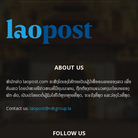
ABOUT US
ສຳນັກຂ່າວ laopost.com ຈະສ້າງໂຕເອງໃຫ້ກາຍເປັນຜູ້ນຳສື່ອອນລາຍຂອງລາວ ເພື່ອ
ຄົນລາວ ໂດຍນຳສະເໜີຂ່າວສານທີ່ມີຄຸນນະພາບ, ຖືກຕ້ອງຕາມແນວທາງນະໂຍບາຍຂອງ
ພັກ-ລັດ, ເປັນປະໂຫຍດຕໍ່ຜູ້ຊົມໃຫ້ໄດ້ຫຼາກຫຼາຍທີ່ສຸດ, ຈະແຈ້ງທີ່ສຸດ ແລະວ່ອງໄວທີ່ສຸດ.
Contact us:
laopost@rdkgroup.la
FOLLOW US