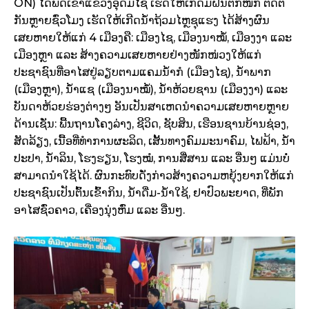
ON) ໄດ້​ພັດ​ເຂົ້າ​ແຂວງ​ອຸ​ດົມ​ໄຊ ເຮັດ​ໃຫ້​ເກີດ​ມີ​ຝົນ​ຕົກ​ໜັກ ຕິດ​ຕໍ່​
ກັນຫຼາຍ​ຊົ່ວ​ໂມງ ເຮັດ​ໃຫ້​ເກີດ​ນ້ຳ​ຖ້ວມ​ໄຫຼ​ຊຸ​ແຮງ ໄດ້​ສ້າງຜົນ
ເສຍຫາຍໃຫ້ແກ່ 4 ເມືອງຄື: ເມືອງໄຊ, ເມືອງນາໝໍ້, ເມືອງງາ ແລະ
ເມືອງຫຼາ ແລະ ສ້າງຄວາມເສຍຫາຍຢ່າງໜັກໜ່ວງໃຫ້ແກ່
ປະຊາຊົນທີ່ອາໄສຢູ່ລຽບຕາມແຄມນໍ້າກໍ (ເມືອງໄຊ), ນໍ້າພາກ
(ເມືອງຫຼາ), ນໍ້າແຊ (ເມືອງນາໝໍ້), ນໍ້າຫ້ວຍຊານ (ເມືອງງາ) ແລະ
ບັນດາຫ້ວຍ​ຮ່ອງຕ່າງໆ ອັນເປັນສາເຫດນໍາຄວາມເສຍຫາຍຫຼາຍ
ດ້ານເຊັ່ນ: ພື້ນຖານໂຄງລ່າງ, ຊີວິດ, ຊັບສິນ, ເຮືອນຊານບ້ານຊ່ອງ,
ສັດລ້ຽງ, ເນື້ອທີ່ທໍາການຜະລິດ, ເສັ້ນທາງຄົມມະນາຄົມ, ໄຟຟ້າ, ນໍ້າ
ປະປາ, ນໍ້າລິນ, ໂຮງຮຽນ, ໂຮງໝໍ, ການສື່ສານ ແລະ ອື່ນໆ ແມ່ນບໍ່
ສາມາດນໍາໃຊ້ໄດ້. ຜົນກະທົບດັ່ງກ່າວສ້າງຄວາມຫຍຸ້ງຍາກໃຫ້ແກ່
ປະຊາຊົນເປັນຕົ້ນເຂົ້າກິນ, ນໍ້າດື່ມ-ນໍ້າໃຊ້, ຢາປົວພະຍາດ, ທີ່ພັກ
ອາໄສຊົ່ວຄາວ, ເຄື່ອງນຸ່ງຫົ່ມ ແລະ ອື່ນໆ.