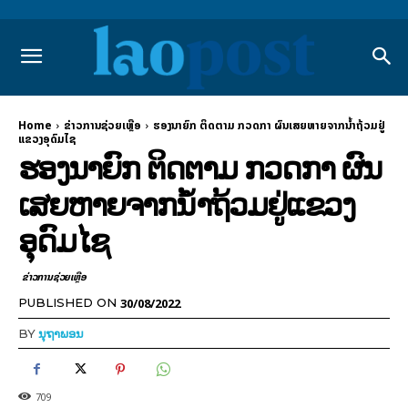
Home
ຂ່າວການຊ່ວຍເຫຼືອ
ຮອງນາຍົກ ຕິດຕາມ ກວດ​ກາ ຜົນ​ເສຍ​ຫາຍ​ຈາກນ້ຳຖ້ວມຢູ່
ແຂວງອຸດົມໄຊ
ຮອງນາຍົກ ຕິດຕາມ ກວດ​ກາ ຜົນ​
ເສຍ​ຫາຍ​ຈາກນ້ຳຖ້ວມຢູ່ແຂວງ
ອຸດົມໄຊ
ຂ່າວການຊ່ວຍເຫຼືອ
30/08/2022
PUBLISHED ON
BY
ນຸຖາພອນ
709