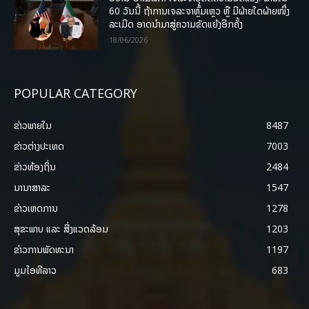
60 ວັນນີ້ ຖ້າການເຈລະຈາຫຼົ້ມເຫຼວ ຫຼື ມີຝ່າຍໃດຝ່າຍໜຶ່ງ
ລະເມີດ ອາດນໍາມາສູ່ຄວາມຂັດແຍ້ງອີກຄັ້ງ
18/06/2026
POPULAR CATEGORY
ຂ່າວພາຍ​ໃນ
8487
ຂ່າວຕ່າງປະເທດ
7003
ຂ່າວທ້ອງຖິ່ນ
2484
ນານາສາລະ
1547
ຂ່າວເຫດການ
1278
ສຸຂະພາບ ແລະ ສີ່ງແວດລ້ອມ
1203
ຂ່າວການພັດທະນາ
1197
ມູມໄອທີລາວ
683