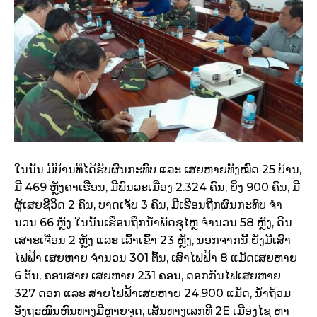
ໃນນັ້ນ ມີບ້ານທີ່ໄດ້ຮັບຜົນກະທົບ ແລະ ເສຍຫາຍທັງໝົດ 25 ບ້ານ,
ມີ 469 ຫຼັງຄາເຮືອນ, ມີພົນລະເມືອງ 2.324 ຄົນ, ຍິງ 900 ຄົນ, ມີ
ຜູ້ເສຍຊີວິດ 2 ຄົນ, ບາດເຈັບ 3 ຄົນ, ມີເຮືອນຖືກຜົນກະທົບ ຈໍາ
ນວນ 66 ຫຼັງ ໃນນັ້ນເຮືອນຖືກນໍ້າພັດ​ຊຸໄຫຼ ຈໍານວນ 58 ຫຼັງ, ດິນ
ເສາະເຈື່ອນ 2 ຫຼັງ ແລະ ເລົ້າເຂົ້າ 23 ຫຼັງ, ນອກ​ຈາກ​ນີ້ ຍັງມີເສົາ
ໄຟຟ້າ ເສຍຫາຍ ຈໍານວນ 301 ຕົ້ນ, ເສົາໄຟຟ້າ 8 ແມັດເສຍຫາຍ
6 ຕົ້ນ, ຄອນສາຍ ເສຍຫາຍ 231 ຄອນ, ດອກກັນໄຟເສຍຫາຍ
327 ດອກ ແລະ ສາຍໄຟຟ້າເສຍຫາຍ 24.900 ແມັດ, ນໍ້າຖ້ວມ
ອັ່ງຖະໜົນຫົນທາງມີຫຼາຍຈຸດ, ເສັ້ນທາງເລກທີ 2E ເມືອງໄຊ ຫາ