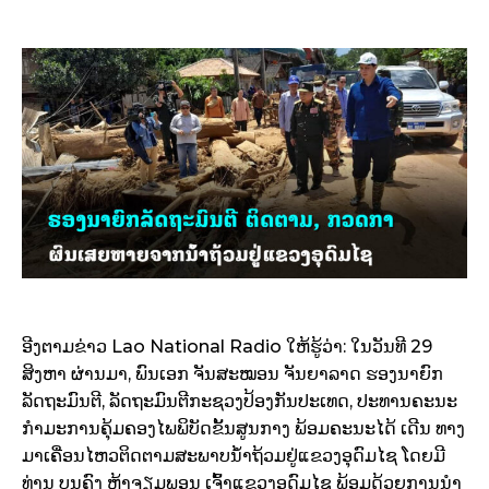
ອີງຕາມຂ່າວ Lao National Radio ໃຫ້ຮູ້ວ່າ: ໃນວັນທີ 29
ສິງຫາ ຜ່ານມາ, ພົນເອກ ຈັນສະໝອນ ຈັນຍາລາດ ຮອງນາຍົກ
ລັດຖະມົນຕີ, ລັດຖະມົນຕີກະຊວງປ້ອງກັນປະເທດ, ປະທານຄະນະ
ກຳມະການຄຸ້ມຄອງໄພພິບັດຂັ້ນສູນກາງ ພ້ອມຄະນະໄດ້ ເດີນ ທາງ
ມາເຄື່ອນໄຫວຕິດຕາມສະພາບນ້ຳຖ້ວມຢູ່ແຂວງອຸດົມໄຊ ໂດຍ​ມີ
ທ່ານ ບຸນຄົງ ຫຼ້າຈຽມພອນ ເຈົ້າແຂວງອຸດົມໄຊ ພ້ອມດ້ວຍການນຳ