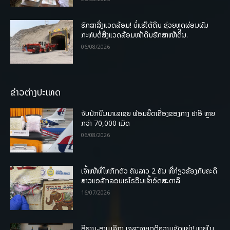
ຮັກສາສິ່ງແວດລ້ອມ! ບໍ່ແຮ່ໃຕ້ດິນ ຊ່ວຍຫຼຸດຜ່ອນຜົນ
ກະທົບຕໍ່ສິ່ງແວດລ້ອມໜ້າດິນຮັກສາໜ້າດິນ.
06/08/2026
ຂ່າວຕ່າງປະເທດ
ຈັບນັກບິນມາເລເຊຍ ພ້ອມຍຶດເຄື່ອງຂອງກາງ ຢາອີ ຫຼາຍ
ກວ່າ 70,000 ເມັດ
06/08/2026
ເຈົ້າໜ້າທີ່ໄທກັກຕົວ ຄົນລາວ 2 ຄົນ ທີ່ກ່ຽວຂ້ອງກັບຄະດີ
ສາວແອລັກລອບເຮໂຣອີນເຂົ້າອົດສະຕາລີ
16/07/2026
ອີຣານ-ອາເມລິກາ ເຈລະຈາຍຸດຕິຄວາມຂັດແຍ່ງ! ພາຍໃນ