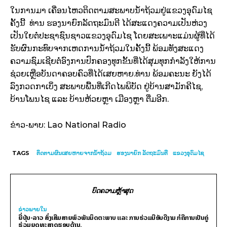
ໃນການມາ ເຄື່ອນໄຫວຕິດຕາມສະພາບນ້ຳຖ້ວມຢູ່ແຂວງອຸດົມໄຊ
ຄັ້ງນີ້ ທ່ານ ຮອງນາຍົກລັດ​ຖະ​ມົນ​ຕີ ໄດ້ສະແດງຄວາມເປັນຫ່ວງ
ເປັນໃຍຕໍ່ປະຊາຊົນຊາວແຂວງອຸດົມໄຊ ໂດຍສະເພາະແມ່ນຜູ້ທີ່ໄດ້
ຮັບຜົນກະທົບຈາກເຫດການນ້ຳຖ້ວມໃນຄັ້ງນີ້ ພ້ອມທັງສະແດງ
ຄວາມຊົມເຊີຍຕໍ່ອົງການປົກຄອງທຸກຂັ້ນທີ່ໄດ້ສຸມທຸກກຳລັງໃຫ້ການ
ຊ່ວຍເຫຼືອບັນດາຄອບຄົວທີ່ໄດ້ເສຍຫາຍ.ທ່ານ ພ້ອມຄະນະ ຍັງໄດ້
ລົງກວດກາເບິ່ງ ສະພາບພື້ນທີ່ເກີດໄພພິບັດ ຢູ່ບ້ານສາມັກຄີໄຊ,
ບ້ານໂພນໄຊ ແລະ ບ້ານຫ້ວຍຫຼາ ເມືອງຫຼາ ຕື່ມອີກ.
ຂ່າວ-ພາບ: Lao National Radio
TAGS
ຕິດຕາມຜົນ​ເສຍ​ຫາຍ​ຈາກນ້ຳຖ້ວມ
ຮອງນາຍົກ ລັດຖະມົນຕີ
ແຂວງອຸດົມໄຊ
ບົດຄວາມຫຼ້າສຸດ
ຂ່າວພາຍ​ໃນ
ຍີ່ປຸ່ນ-ລາວ ສົ່ງເສີມສາຍພົວພັນມິດຕະພາບ ແລະ ການຮ່ວມມືອັນດີງາມ ກໍຄືການເປັນຄູ່
ຮ່ວມຍຸດທະສາດຮອບດ້ານ.