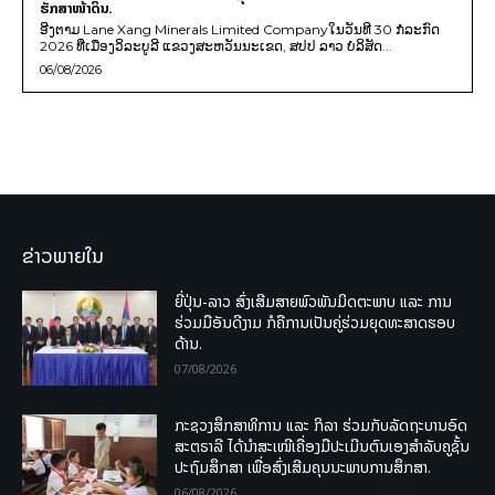
ຮັກສາໜ້າດິນ.
ອີງຕາມ Lane Xang Minerals Limited Companyໃນວັນທີ 30 ກໍລະກົດ
2026 ທີ່ເມືອງວິລະບູລີ ແຂວງສະຫວັນນະເຂດ, ສປປ ລາວ ບໍລິສັດ...
06/08/2026
ຂ່າວພາຍໃນ
ຍີ່ປຸ່ນ-ລາວ ສົ່ງເສີມສາຍພົວພັນມິດຕະພາບ ແລະ ການ
ຮ່ວມມືອັນດີງາມ ກໍຄືການເປັນຄູ່ຮ່ວມຍຸດທະສາດຮອບ
ດ້ານ.
07/08/2026
ກະຊວງສຶກສາທິການ ແລະ ກິລາ ຮ່ວມກັບລັດຖະບານອົດ
ສະຕຣາລີ ໄດ້ນຳສະເໜີເຄື່ອງມືປະເມີນຕົນເອງສຳລັບຄູຊັ້ນ
ປະຖົມສຶກສາ ເພື່ອສົ່ງເສີມຄຸນນະພາບການສຶກສາ.
06/08/2026