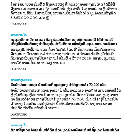
ໃນຕອນບ່າຍຂອງວັນທີ 5 ສິງຫາ 2026 ທີ່ ກະຊວງການຕ່າງປະເທດ ໄດ້ມີພິທີ
ລົງນາມເອກະສານແລກປ່ຽນ (ສະບັບປັບປຸງ) ສໍາລັບໂຄງການຊ່ວຍເຫຼືອລ້າຈາກ
ລັດຖະບານຍີ່ປຸ່ນ ໃນການປັບປຸງສະໜາມບິນສາກົນວັດໄຕ ມູນຄ່າລວມທັງໝົດ
3,863,000,000 ເຢນ ຫຼື...
07/08/2026
ຂ່າວພາຍ​ໃນ
ກະຊວງສຶກສາທິການ ແລະ ກິລາ ຮ່ວມກັບລັດຖະບານອົດສະຕຣາລີ ໄດ້ນຳສະເໜີ
ເຄື່ອງມືປະເມີນຕົນເອງສຳລັບຄູຊັ້ນປະຖົມສຶກສາ ເພື່ອສົ່ງເສີມຄຸນນະພາບການສຶກສາ.
ກະຊວງສຶກສາທິການ ແລະ ກິລາ (ສສກ), ໂດຍໄດ້ຮັບການສະໜັບສະໜູນຈາກ
ລັດຖະບານອົດສະຕຣາລີ ຜ່ານແຜນງານບີຄວາ, ໄດ້ນຳສະເໜີເຄື່ອງມືປະເມີນ
ຕົນເອງສຳລັບຄູຢ່າງເປັນທາງການໃນວັນທີ 4 ສິງຫາ 2026. ກອງປະຊຸມແມ່ນ
ພາຍໃຕ້ການເປັນປະທານຂອງ ທ່ານ ປອ...
06/08/2026
ຂ່າວຕ່າງປະເທດ
ຈັບນັກບິນມາເລເຊຍ ພ້ອມຍຶດເຄື່ອງຂອງກາງ ຢາອີ ຫຼາຍກວ່າ 70,000 ເມັດ
ສຳນັກຂ່າວຕ່າງປະເທດລາຍງານວ່າ ນັກບິນມາເລເຊຍ ອາດຖືກໂທດປະຫານຊີວິດ
ຫຼັງຖືກຈັບກຸມຢູ່ສະໜາມບິນນານາຊາດ ຊູກາໂນ-ຮັດຕາ ໃນນະຄອນຫຼວງຈາກາ
ຕາ ພ້ອມເຄື່ອງຂອງກາງເປັນຢາອີ ຫຼາຍກວ່າ 70,000 ເມັດ ເຊື່ອງຢູ່ໃນກະເປົາ
ເດີນທາງ ໂດຍຜົນກວດຍັງພົບວ່າ ນັກບິນມີສານເສບຕິດໃນຮ່າງກາຍ ຂະນະ
ປະຕິບັດໜ້າທີ່ຂັບເຮືອບິນໂດຍສານ...
06/08/2026
ຂ່າວພາຍ​ໃນ
ຮັກສາສິ່ງແວດລ້ອມ! ບໍ່ແຮ່ໃຕ້ດິນ ຊ່ວຍຫຼຸດຜ່ອນຜົນກະທົບຕໍ່ສິ່ງແວດລ້ອມໜ້າດິນ