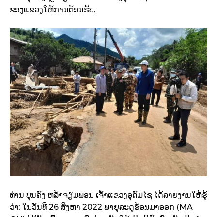
ຂອງແຂວງໃຫ້​ການ​ຕ້ອນ​ຮັບ.
ທ່ານ ບຸນຄົງ ຫລ້າຈຽມພອນ ເຈົ້າແຂວງອຸດົມໄຊ ໄດ້ລາຍງານໃຫ້ຮູ້
ວ່າ: ໃນວັນທີ 26 ສິງຫາ 2022 ​ພາ​ຍຸ​ລະ​ດູ​ຮ້ອນ​ມາ​ອອກ (MA