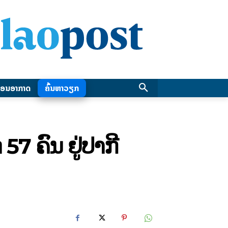
ອນອາກາດ
ຄົ້ນຫາວຽກ
57 ຄົນ ຢູ່ປາກີ