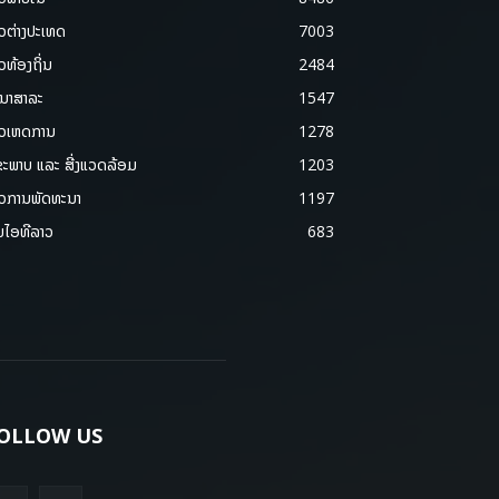
າວຕ່າງປະເທດ
7003
າວທ້ອງຖິ່ນ
2484
ນາສາລະ
1547
າວເຫດການ
1278
ຂະພາບ ແລະ ສີ່ງແວດລ້ອມ
1203
າວການພັດທະນາ
1197
ມໄອທີລາວ
683
OLLOW US