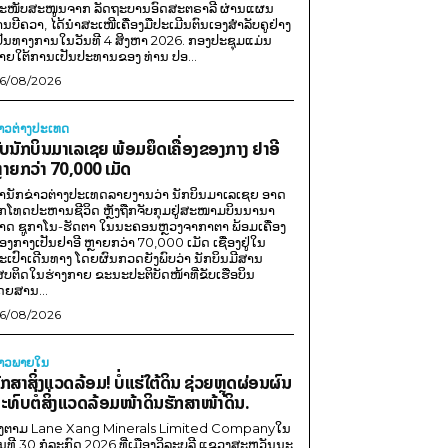
ະໜັບສະໜູນຈາກ ລັດຖະບານອົດສະຕຣາລີ ຜ່ານແຜນ
ານບີຄວາ, ໄດ້ນຳສະເໜີເຄື່ອງມືປະເມີນຕົນເອງສຳລັບຄູຢ່າງ
ປັນທາງການໃນວັນທີ 4 ສິງຫາ 2026. ກອງປະຊຸມແມ່ນ
າຍໃຕ້ການເປັນປະທານຂອງ ທ່ານ ປອ...
6/08/2026
່າວຕ່າງປະເທດ
ັບນັກບິນມາເລເຊຍ ພ້ອມຍຶດເຄື່ອງຂອງກາງ ຢາອີ
ຼາຍກວ່າ 70,000 ເມັດ
ຳນັກຂ່າວຕ່າງປະເທດລາຍງານວ່າ ນັກບິນມາເລເຊຍ ອາດ
ືກໂທດປະຫານຊີວິດ ຫຼັງຖືກຈັບກຸມຢູ່ສະໜາມບິນນານາ
າດ ຊູກາໂນ-ຮັດຕາ ໃນນະຄອນຫຼວງຈາກາຕາ ພ້ອມເຄື່ອງ
ອງກາງເປັນຢາອີ ຫຼາຍກວ່າ 70,000 ເມັດ ເຊື່ອງຢູ່ໃນ
ະເປົາເດີນທາງ ໂດຍຜົນກວດຍັງພົບວ່າ ນັກບິນມີສານ
ສບຕິດໃນຮ່າງກາຍ ຂະນະປະຕິບັດໜ້າທີ່ຂັບເຮືອບິນ
ດຍສານ...
6/08/2026
່າວພາຍ​ໃນ
ັກສາສິ່ງແວດລ້ອມ! ບໍ່ແຮ່ໃຕ້ດິນ ຊ່ວຍຫຼຸດຜ່ອນຜົນ
ະທົບຕໍ່ສິ່ງແວດລ້ອມໜ້າດິນຮັກສາໜ້າດິນ.
ີງຕາມ Lane Xang Minerals Limited Companyໃນ
ັນທີ 30 ກໍລະກົດ 2026 ທີ່ເມືອງວິລະບູລີ ແຂວງສະຫວັນນະ