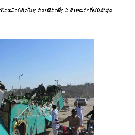
ມັດຕໍ່ຊົ່ວໂມງ ກ່ອນທີ່ລົດທັງ 2 ຄັນຈະຕຳກັນໃນທີ່ສຸດ.