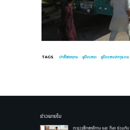
TAGS
ປາກີສະຖານ
ອຸບັດເຫດ
ອຸບັດເຫດຕ່າງແດນ
ຂ່າວພາຍໃນ
ກະຊວງສຶກສາທິການ ແລະ ກິລາ ຮ່ວມກັບ