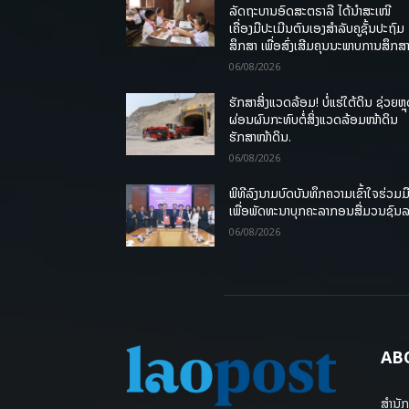
ລັດຖະບານອົດສະຕຣາລີ ໄດ້ນຳສະເໜີ
ເຄື່ອງມືປະເມີນຕົນເອງສຳລັບຄູຊັ້ນປະຖົມ
ສຶກສາ ເພື່ອສົ່ງເສີມຄຸນນະພາບການສຶກສາ
06/08/2026
ຮັກສາສິ່ງແວດລ້ອມ! ບໍ່ແຮ່ໃຕ້ດິນ ຊ່ວຍຫຼ
ຜ່ອນຜົນກະທົບຕໍ່ສິ່ງແວດລ້ອມໜ້າດິນ
ຮັກສາໜ້າດິນ.
06/08/2026
ພິທີລົງນາມບົດບັນທຶກຄວາມເຂົ້າໃຈຮ່ວມມ
ເພື່ອພັດທະນາບຸກຄະລາກອນສື່ມວນຊົນ
06/08/2026
AB
ສຳນັກ