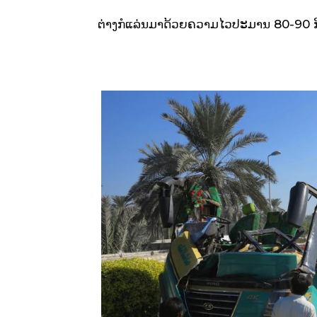
ຕ່າງກໍແລ່ນມາດ້ວຍຄວາມໄວປະມານ 80-90 ກິໂລແ