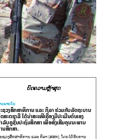
ບົດຄວາມຫຼ້າສຸດ
່າວພາຍ​ໃນ
ະຊວງສຶກສາທິການ ແລະ ກິລາ ຮ່ວມກັບລັດຖະບານ
ົດສະຕຣາລີ ໄດ້ນຳສະເໜີເຄື່ອງມືປະເມີນຕົນເອງ
ຳລັບຄູຊັ້ນປະຖົມສຶກສາ ເພື່ອສົ່ງເສີມຄຸນນະພາບ
ານສຶກສາ.
ະຊວງສຶກສາທິການ ແລະ ກິລາ (ສສກ), ໂດຍໄດ້ຮັບການ