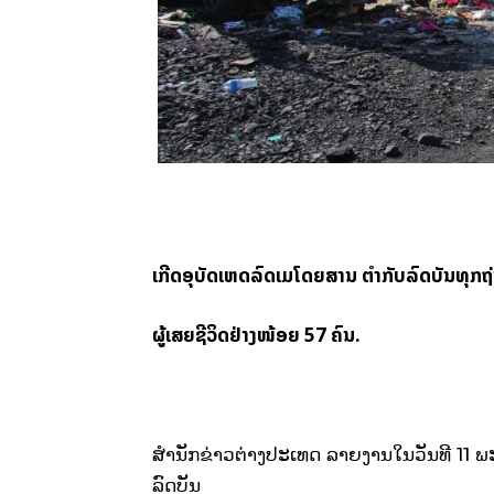
ເກີດອຸບັດເຫດລົດເມໂດຍສານ ຕຳກັບລົດບັນທຸກຖ່
ຜູ້ເສຍຊີວິດຢ່າງໜ້ອຍ 57 ຄົນ.
ສຳນັກຂ່າວຕ່າງປະເທດ ລາຍງານໃນວັນທີ 11 ພະຈິ
ລົດບັນ