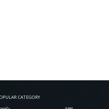
OPULAR CATEGORY
າວພາຍ​ໃນ
8486