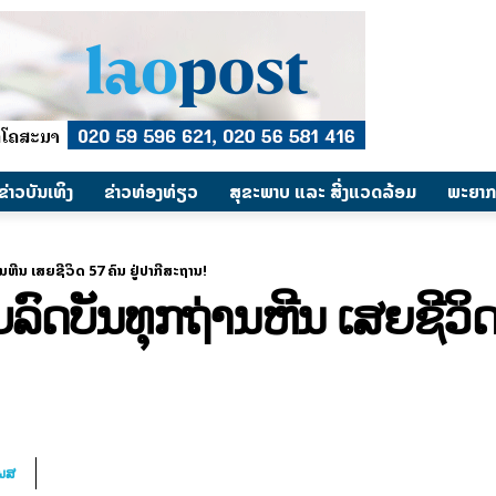
​ຂ່າວບັນເທິງ
​ຂ່າວທ່ອງທ່ຽວ
ສຸຂະພາບ ແລະ ສີ່ງແວດລ້ອມ
ພະຍາກ
ນຫີນ ເສຍຊີວິດ 57 ຄົນ ຢູ່ປາກີສະຖານ!
ລົດບັນທຸກຖ່ານຫີນ ເສຍຊີວິດ 
ໂພສ