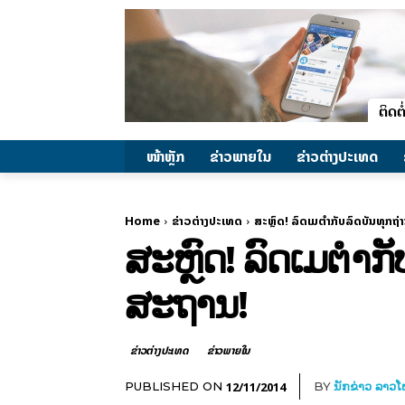
ໜ້າຫຼັກ
ຂ່າວພາຍ​ໃນ
ຂ່າວຕ່າງປະເທດ
Home
ຂ່າວຕ່າງປະເທດ
ສະຫຼົດ! ລົດເມຕຳກັບລົດບັນທຸກຖ່າ
ສະຫຼົດ! ລົດເມຕຳກັບ
ສະຖານ!
ຂ່າວຕ່າງປະເທດ
ຂ່າວພາຍ​ໃນ
12/11/2014
PUBLISHED ON
BY
ນັກຂ່າວ ລາວ