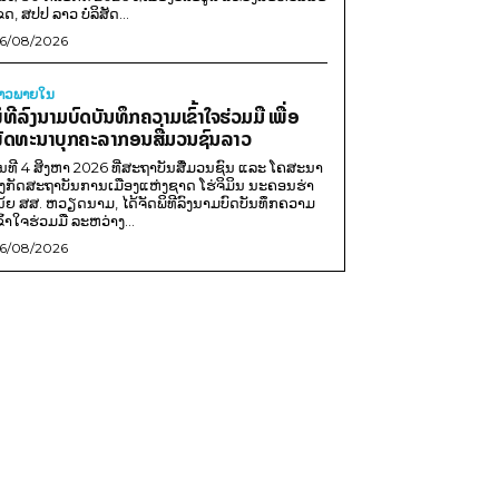
ຂດ, ສປປ ລາວ ບໍລິສັດ...
6/08/2026
່າວພາຍ​ໃນ
ິທີລົງນາມບົດບັນທຶກຄວາມເຂົ້າໃຈຮ່ວມມື ເພື່ອ
ັດທະນາບຸກຄະລາກອນສື່ມວນຊົນລາວ
ັນທີ 4 ສິງຫາ 2026 ທີ່ສະຖາບັນສື່ມວນຊົນ ແລະ ໂຄສະນາ
ັງກັດສະຖາບັນການເມືອງແຫ່ງຊາດ ໂຮ່ຈິມິນ ນະຄອນຮ່າ
ນ້ຍ ສສ. ຫວຽດນາມ, ໄດ້ຈັດພິທີລົງນາມບົດບັນທຶກຄວາມ
ຂົ້າໃຈຮ່ວມມື ລະຫວ່າງ...
6/08/2026