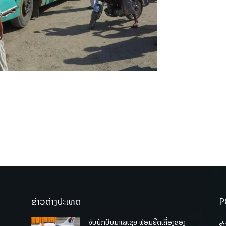
ຂ່າວຕ່າງປະເທດ
P
ຈັບນັກບິນມາເລເຊຍ ພ້ອມຍຶດເຄື່ອງຂອງ
ຂ່