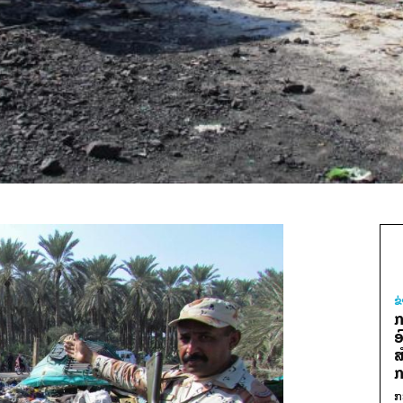
ຂ
ກ
ອ
ສ
ກ
ກ