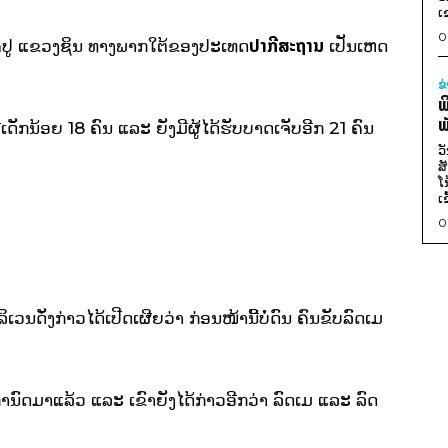
ເ
0
ປາກີສະຖານ
ດໄຄປູ ແຂວງຊິນ ທາງພາກໃຕ້ຂອງປະເທດ
ເປັນເຫດ
ຂ
ພ
ພ
ເດັກນ້ອຍ 18 ຄົນ ແລະ ຍັງມີຜູ້ໄດ້ຮັບບາດເຈັບອີກ 21 ຄົນ
ວ
ສ
ໂ
ເ
0
ນດັ່ງກ່າວໄດ້ເປີດເຜີຍວ່າ ກ່ອນໜ້ານີ້ບໍ່ດົນ ຄົນຂັບລົດເມ
ຳນົດມາແລ້ວ ແລະ ເຂົາຍັງໄດ້ກ່າວອີກວ່າ ລົດເມ ແລະ ລົດ