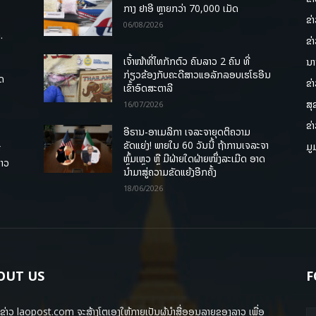
ກາງ ຢາອີ ຫຼາຍກວ່າ 70,000 ເມັດ
ຂ່
06/08/2026
.
ຂ່
ເຈົ້າໜ້າທີ່ໄທກັກຕົວ ຄົນລາວ 2 ຄົນ ທີ່
ນາ
ກ່ຽວຂ້ອງກັບຄະດີສາວແອລັກລອບເຮໂຣອີນ
ຸດ
ຂ່
ເຂົ້າອົດສະຕາລີ
ສຸ
16/07/2026
ຂ່
ອີຣານ-ອາເມລິກາ ເຈລະຈາຍຸດຕິຄວາມ
ຂັດແຍ່ງ! ພາຍໃນ 60 ວັນນີ້ ຖ້າການເຈລະຈາ
ມູ
ື
ຫຼົ້ມເຫຼວ ຫຼື ມີຝ່າຍໃດຝ່າຍໜຶ່ງລະເມີດ ອາດ
ລາວ
ນໍາມາສູ່ຄວາມຂັດແຍ້ງອີກຄັ້ງ
18/06/2026
OUT US
F
ຂ່າວ laopost.com ຈະສ້າງໂຕເອງໃຫ້ກາຍເປັນຜູ້ນຳສື່ອອນລາຍຂອງລາວ ເພື່ອ