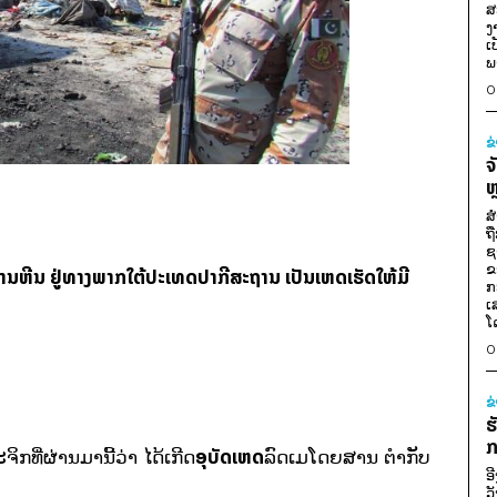
ສ
ງ
ເ
ພ
0
ຂ
ຈ
ຫ
ສ
ຖ
ຊ
ຂ
ານຫີນ ຢູ່ທາງພາກໃຕ້ປະເທດປາກີສະຖານ ເປັນເຫດເຮັດໃຫ້ມີ
ກ
ເ
ໂ
0
ຂ
ຮ
ກ
ອຸບັດເຫດ
ກທີ່ຜ່ານມານີ້ວ່າ ໄດ້ເກີດ
ລົດເມໂດຍສານ ຕຳກັບ
ອ
ວ