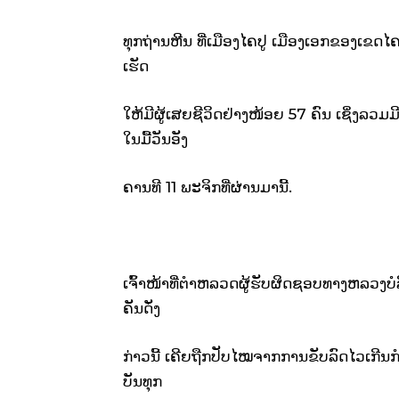
ທຸກຖ່ານຫີນ ທີ່ເມືອງໄຄປູ ເມືອງເອກຂອງເຂ
ເຮັດ
ໃຫ້ມີຜູ້ເສຍຊີວິດຢ່າງໜ້ອຍ 57 ຄົນ ເຊິ່ງລວມມີ
ໃນມື້ວັນອັງ
ຄານທີ 11 ພະຈິກທີ່ຜ່ານມານີ້.
ເຈົ້າໜ້າທີ່ຕຳຫລວດຜູ້ຮັບຜິດຊອບທາງຫລວງບໍລິເວ
ຄັນດັ່ງ
ກ່າວນີ້ ເຄີຍຖືກປັບໄໝຈາກການຂັບລົດໄວເກີນກ
ບັນທຸກ