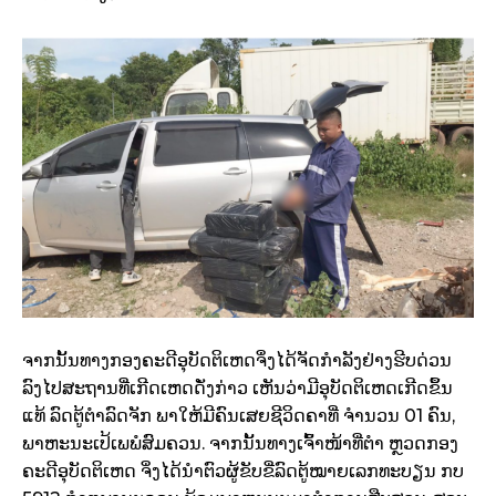
ຈາກນັ້ນທາງກອງຄະດີອຸບັດຕິເຫດຈຶ່ງໄດ້ຈັດກຳລັງຢ່າງຮີບດ່ວນ
ລົງໄປສະຖານທີ່ເກີດເຫດດັ່ງກ່າວ ເຫັນວ່າມີອຸບັດຕິເຫດເກີດຂຶ້ນ
ແທ້ ລົດຕູ້ຕຳລົດຈັກ ພາໃຫ້ມີຄົນເສຍຊີວິດຄາທີ່ ຈຳນວນ 01 ຄົນ,
ພາຫະນະເປ້ເພພໍສົມຄວນ. ຈາກນັ້ນທາງເຈົ້າໜ້າທີ່ຕຳ ຫຼວດກອງ
ຄະດີອຸບັດຕິເຫດ ຈິ່ງໄດ້ນຳຕົວຜູ້ຂັບຂີ່ລົດຕູ້ໝາຍເລກທະບຽນ ກບ