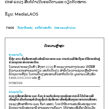
ປກສ ແຂວງ ສືບຕໍ່ດຳເນີນຄະດີຕາມລະ ບຽບກົດໝາຍ.
ຂໍ້ມູນ: MediaLAOS
TAGS
ກັນຊາອັດແທ່ງ
ຄະດີຢາເສບຕິດ
ປກສ ແຂວງຄຳມ່ວນ
ບົດຄວາມຫຼ້າສຸດ
ຂ່າວພາຍ​ໃນ
ຍີ່ປຸ່ນ-ລາວ ສົ່ງເສີມສາຍພົວພັນມິດຕະພາບ ແລະ ການຮ່ວມມືອັນດີງາມ ກໍຄືການເປັນຄູ່
ຮ່ວມຍຸດທະສາດຮອບດ້ານ.
ໃນຕອນບ່າຍຂອງວັນທີ 5 ສິງຫາ 2026 ທີ່ ກະຊວງການຕ່າງປະເທດ ໄດ້ມີພິທີ
ລົງນາມເອກະສານແລກປ່ຽນ (ສະບັບປັບປຸງ) ສໍາລັບໂຄງການຊ່ວຍເຫຼືອລ້າຈາກ
ລັດຖະບານຍີ່ປຸ່ນ ໃນການປັບປຸງສະໜາມບິນສາກົນວັດໄຕ ມູນຄ່າລວມທັງໝົດ
3,863,000,000 ເຢນ ຫຼື...
07/08/2026
ຂ່າວພາຍ​ໃນ
ກະຊວງສຶກສາທິການ ແລະ ກິລາ ຮ່ວມກັບລັດຖະບານອົດສະຕຣາລີ ໄດ້ນຳສະເໜີ
ເຄື່ອງມືປະເມີນຕົນເອງສຳລັບຄູຊັ້ນປະຖົມສຶກສາ ເພື່ອສົ່ງເສີມຄຸນນະພາບການສຶກສາ.
ກະຊວງສຶກສາທິການ ແລະ ກິລາ (ສສກ), ໂດຍໄດ້ຮັບການສະໜັບສະໜູນຈາກ
ລັດຖະບານອົດສະຕຣາລີ ຜ່ານແຜນງານບີຄວາ, ໄດ້ນຳສະເໜີເຄື່ອງມືປະເມີນ