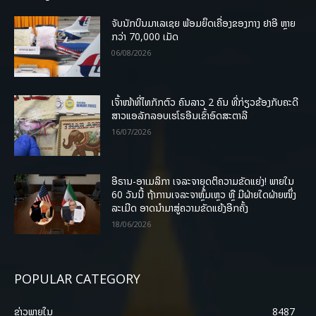
ຈັບນັກບິນມາເລເຊຍ ພ້ອມຍຶດເຄື່ອງຂອງກາງ ຢາອີ ຫຼາຍ
ກວ່າ 70,000 ເມັດ
06/08/2026
ເຈົ້າໜ້າທີ່ໄທກັກຕົວ ຄົນລາວ 2 ຄົນ ທີ່ກ່ຽວຂ້ອງກັບຄະດີ
ສາວແອລັກລອບເຮໂຣອີນເຂົ້າອົດສະຕາລີ
16/07/2026
ອີຣານ-ອາເມລິກາ ເຈລະຈາຍຸດຕິຄວາມຂັດແຍ່ງ! ພາຍໃນ
60 ວັນນີ້ ຖ້າການເຈລະຈາຫຼົ້ມເຫຼວ ຫຼື ມີຝ່າຍໃດຝ່າຍໜຶ່ງ
ລະເມີດ ອາດນໍາມາສູ່ຄວາມຂັດແຍ້ງອີກຄັ້ງ
18/06/2026
POPULAR CATEGORY
ຂ່າວພາຍ​ໃນ
8487