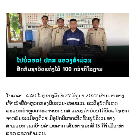
ໃນເວລາ 14:40 ໂມງຂອງວັນທີ 27 ມິຖຸນາ 2022 ຜ່ານມາ ທາງ
ເຈົ້າໜ້າທີ່ຕຳຫຼວດກອງສືບສວນ-ສອບສວນ ຄະດີອຸບັດຕິເຫດ
ພະແນກຕຳຫຼວດຈະລາຈອນ ປກສ ແຂວງຄຳມ່ວນໄດ້ຮັບແຈ້ງເຫດ
ຈາກພົນລະເມືອງດີວ່າ: ມີອຸບັດຕິເຫດເກີດຂຶ້ນຢູ່ບໍລິເວນທາງ
ສາມແຍກ ເຂດບ້ານລຳມະລາດ ເສັ້ນທາງເລກທີ 13 ໃຕ້ ເມືອງທ່າ
ແຂກ ແຂວງຄຳມ່ວນ.