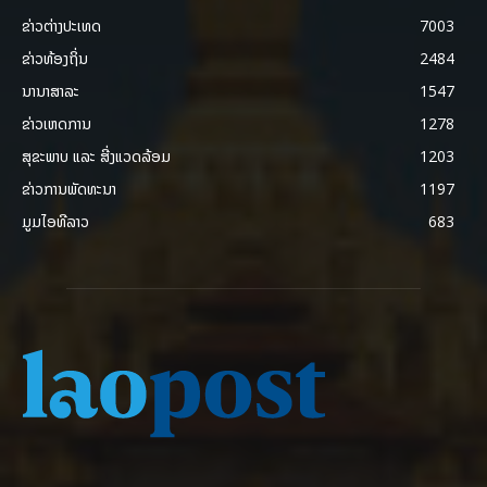
ຂ່າວຕ່າງປະເທດ
7003
ຂ່າວທ້ອງຖິ່ນ
2484
ນານາສາລະ
1547
ຂ່າວເຫດການ
1278
ສຸຂະພາບ ແລະ ສີ່ງແວດລ້ອມ
1203
ຂ່າວການພັດທະນາ
1197
ມູມໄອທີລາວ
683