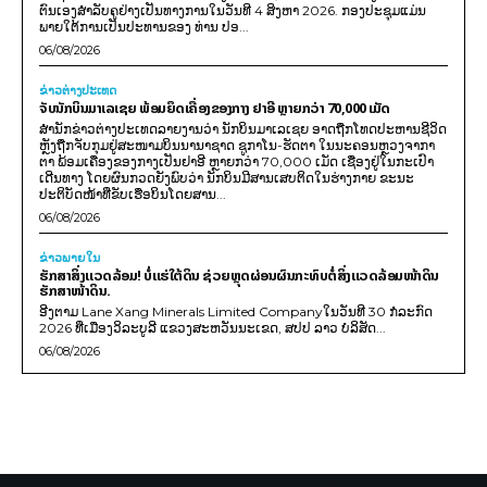
ຕົນເອງສຳລັບຄູຢ່າງເປັນທາງການໃນວັນທີ 4 ສິງຫາ 2026. ກອງປະຊຸມແມ່ນ
ພາຍໃຕ້ການເປັນປະທານຂອງ ທ່ານ ປອ...
06/08/2026
ຂ່າວຕ່າງປະເທດ
ຈັບນັກບິນມາເລເຊຍ ພ້ອມຍຶດເຄື່ອງຂອງກາງ ຢາອີ ຫຼາຍກວ່າ 70,000 ເມັດ
ສຳນັກຂ່າວຕ່າງປະເທດລາຍງານວ່າ ນັກບິນມາເລເຊຍ ອາດຖືກໂທດປະຫານຊີວິດ
ຫຼັງຖືກຈັບກຸມຢູ່ສະໜາມບິນນານາຊາດ ຊູກາໂນ-ຮັດຕາ ໃນນະຄອນຫຼວງຈາກາ
ຕາ ພ້ອມເຄື່ອງຂອງກາງເປັນຢາອີ ຫຼາຍກວ່າ 70,000 ເມັດ ເຊື່ອງຢູ່ໃນກະເປົາ
ເດີນທາງ ໂດຍຜົນກວດຍັງພົບວ່າ ນັກບິນມີສານເສບຕິດໃນຮ່າງກາຍ ຂະນະ
ປະຕິບັດໜ້າທີ່ຂັບເຮືອບິນໂດຍສານ...
06/08/2026
ຂ່າວພາຍ​ໃນ
ຮັກສາສິ່ງແວດລ້ອມ! ບໍ່ແຮ່ໃຕ້ດິນ ຊ່ວຍຫຼຸດຜ່ອນຜົນກະທົບຕໍ່ສິ່ງແວດລ້ອມໜ້າດິນ
ຮັກສາໜ້າດິນ.
ອີງຕາມ Lane Xang Minerals Limited Companyໃນວັນທີ 30 ກໍລະກົດ
2026 ທີ່ເມືອງວິລະບູລີ ແຂວງສະຫວັນນະເຂດ, ສປປ ລາວ ບໍລິສັດ...
06/08/2026