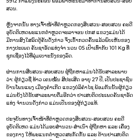
5912 ກຳແພງນະຄອນ ພ້ອມພາຫະນະມາທຳການສືບສວນ-ສອບ
ສວນ.
ຫຼັງຈາກນັ້ນ ທາງເຈົ້າໜ້າທີ່ຕຳຫຼວດກອງສຶບສວນ-ສອບສວນ ຄະດີ
ອຸບັດຕິເຫດພະແນກຕຳຫຼວດຈະລາຈອນ ປກສ ແຂວງແມ່ນໄດ້
ມີການສົງໃສລົດຕູ້ຄັນດັ່ງກ່າວ ຈຶ່ງເຂົ້າກວດຄົ້ນແລ້ວພົບເຫັນຂອງ
ກາງປະເພດ ຄັນຊາອັດແທ່ງຈຳ ນວນ 05 ເປົາເທົ່າກັບ 101 Kg ທີ່
ຊຸກເຊື່ອງໄວ້ທີ່ລຸ່ມເບາະນັ່ງຂອງລົດ.
ຜ່ານການສືບສວນ-ສອບສວນ ຜູ້ຖືກຫາແມ່ນໄດ້ຮັບສາລະພາບ
ວ່າ: ຜູ້ກ່ຽວຊື່ ທ້າວ ເຄນໝັ້ນ ສີປະເສີດ ອາຍຸ 27 ປີ, ເປັນປະຊາຊົນ
ບ້ານໂພນແພງ ເມືອງຄຳເກີດ ແຂວງບໍລິຄຳໄຊ ພ້ອມກັນນັ້ນຜູ້ກ່ຽວ
ແມ່ນຍັງໄດ້ຮັບສາລະພາບຕື່ມອີກວ່າ ຢາເສບຕິດປະເພດຄັນຊາອັດ
ແທ່ງ ຈຳນວນດັ່ງກ່າວ ແມ່ນເປັນຂອງຜູ້ກ່ຽວແທ້.
ປະຈຸບັນທາງເຈົ້າໜ້າທີ່ຕຳຫຼວດກອງສຶບສວນ-ສອບສວນ ຄະດີ
ອຸບັດຕິເຫດ ແມ່ນໄດ້ມອບສຳນວນ-ສຳເນົາ ຜູ້ຖືກຫາ ແລະ ເຄື່ອງ
ຂອງກາງ ໃຫ້ພະແນກຕຳຫຼວດສະກັດກັ້ນ ແລະ ຕ້ານຢາເສບຕິດ