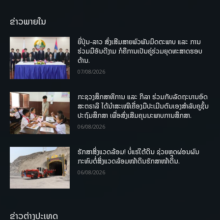
ຂ່າວພາຍໃນ
ຍີ່ປຸ່ນ-ລາວ ສົ່ງເສີມສາຍພົວພັນມິດຕະພາບ ແລະ ການ
ຮ່ວມມືອັນດີງາມ ກໍຄືການເປັນຄູ່ຮ່ວມຍຸດທະສາດຮອບ
ດ້ານ.
07/08/2026
ກະຊວງສຶກສາທິການ ແລະ ກິລາ ຮ່ວມກັບລັດຖະບານອົດ
ສະຕຣາລີ ໄດ້ນຳສະເໜີເຄື່ອງມືປະເມີນຕົນເອງສຳລັບຄູຊັ້ນ
ປະຖົມສຶກສາ ເພື່ອສົ່ງເສີມຄຸນນະພາບການສຶກສາ.
06/08/2026
ຮັກສາສິ່ງແວດລ້ອມ! ບໍ່ແຮ່ໃຕ້ດິນ ຊ່ວຍຫຼຸດຜ່ອນຜົນ
ກະທົບຕໍ່ສິ່ງແວດລ້ອມໜ້າດິນຮັກສາໜ້າດິນ.
06/08/2026
ຂ່າວຕ່າງປະເທດ