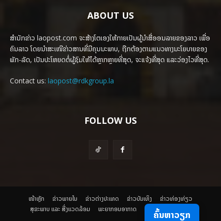
ABOUT US
ສຳນັກຂ່າວ laopost.com ຈະສ້າງໂຕເອງໃຫ້ກາຍເປັນຜູ້ນຳສື່ອອນລາຍຂອງລາວ ເພື່ອ
ຄົນລາວ ໂດຍນຳສະເໜີຂ່າວສານທີ່ມີຄຸນນະພາບ, ຖືກຕ້ອງຕາມແນວທາງນະໂຍບາຍຂອງ
ພັກ-ລັດ, ເປັນປະໂຫຍດຕໍ່ຜູ້ຊົມໃຫ້ໄດ້ຫຼາກຫຼາຍທີ່ສຸດ, ຈະແຈ້ງທີ່ສຸດ ແລະວ່ອງໄວທີ່ສຸດ.
Contact us:
laopost@rdkgroup.la
FOLLOW US
ໜ້າຫຼັກ
ຂ່າວພາຍ​ໃນ
ຂ່າວຕ່າງປະເທດ
​ຂ່າວບັນເທິງ
​ຂ່າວທ່ອງທ່ຽວ
ສຸຂະພາບ ແລະ ສີ່ງແວດລ້ອມ
ພະຍາກອນອາກາດ
ຄົ້ນຫາວຽກ