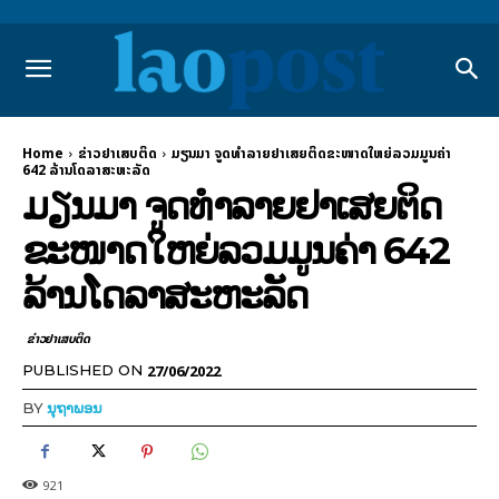
Home
ຂ່າວຢາເສບຕິດ
ມຽນມາ ຈູດທຳລາຍຢາເສຍຕິດຂະໜາດໃຫຍ່ລວມມູນ​ຄ່າ
642 ລ້ານໂດລາສະຫະລັດ
ມຽນມາ ຈູດທຳລາຍຢາເສຍຕິດ
ຂະໜາດໃຫຍ່ລວມມູນ​ຄ່າ 642
ລ້ານໂດລາສະຫະລັດ
ຂ່າວຢາເສບຕິດ
27/06/2022
PUBLISHED ON
BY
ນຸຖາພອນ
921