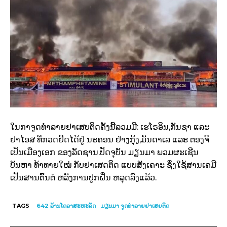
ໃນກາຈູດທຳລາຍຢາເສບຕິດຄັ້ງນີ້ລວມມີ: ​ເຮ​ໂຣອິນ,ກັນຊາ ​ແລະ
ຢາ​ໄອສ ທີ່​ກວດ​ຢຶດ​ໄດ້​ຢູ່ ​ນະຄອນ​ ຢ່າງ​ກຸ້ງ,ມັນດາ​ເລ ​ແລະ ຕອງ​ຈິ​ ​
ເປັນ​ເມືອງ​ເອກ​ ຂອງລັດ​ຊານ.ປັດຈຸບັນ ມຽນ​ມາ ພວມ​ຜະ​ເຊີນ ​
ບັນຫາ ທ້າ​ທາຍ​ໃໝ່ ກັບ​ຢາ​ເສດ​ຕິດ ​ແບບສັງ​ເຄາະ ຊຶ່ງ​ໃຊ້​ສານ​ເຄມີ
​ເປັນສານ​ຕົ້ນຕໍ ຫລັງ​ການ​ປູກ​ຝິ່ນ ​ຫລຸດ​ລົງ​ແລ້ວ.
TAGS
642 ລ້ານໂດລາສະຫະລັດ
ມຽນມາ ຈູດທຳລາຍຢາເສຍຕິດ