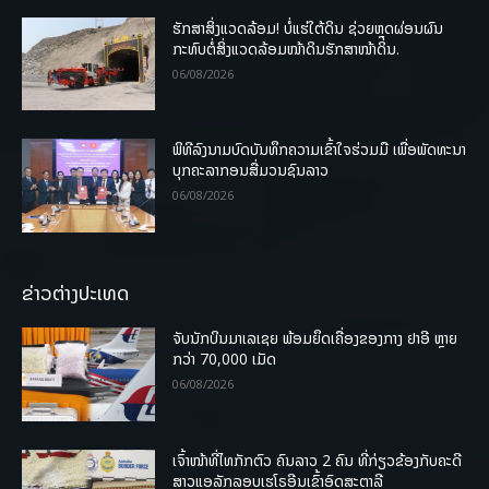
ຮັກສາສິ່ງແວດລ້ອມ! ບໍ່ແຮ່ໃຕ້ດິນ ຊ່ວຍຫຼຸດຜ່ອນຜົນ
ກະທົບຕໍ່ສິ່ງແວດລ້ອມໜ້າດິນຮັກສາໜ້າດິນ.
06/08/2026
ພິທີລົງນາມບົດບັນທຶກຄວາມເຂົ້າໃຈຮ່ວມມື ເພື່ອພັດທະນາ
ບຸກຄະລາກອນສື່ມວນຊົນລາວ
06/08/2026
ຂ່າວຕ່າງປະເທດ
ຈັບນັກບິນມາເລເຊຍ ພ້ອມຍຶດເຄື່ອງຂອງກາງ ຢາອີ ຫຼາຍ
ກວ່າ 70,000 ເມັດ
06/08/2026
ເຈົ້າໜ້າທີ່ໄທກັກຕົວ ຄົນລາວ 2 ຄົນ ທີ່ກ່ຽວຂ້ອງກັບຄະດີ
ສາວແອລັກລອບເຮໂຣອີນເຂົ້າອົດສະຕາລີ