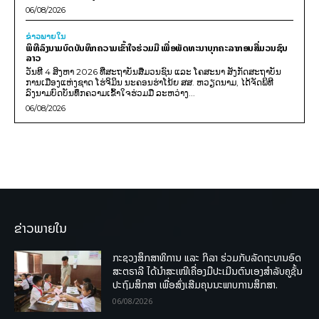
06/08/2026
ຂ່າວພາຍ​ໃນ
ພິທີລົງນາມບົດບັນທຶກຄວາມເຂົ້າໃຈຮ່ວມມື ເພື່ອພັດທະນາບຸກຄະລາກອນສື່ມວນຊົນ
ລາວ
ວັນທີ 4 ສິງຫາ 2026 ທີ່ສະຖາບັນສື່ມວນຊົນ ແລະ ໂຄສະນາ ສັງກັດສະຖາບັນ
ການເມືອງແຫ່ງຊາດ ໂຮ່ຈິມິນ ນະຄອນຮ່າໂນ້ຍ ສສ. ຫວຽດນາມ, ໄດ້ຈັດພິທີ
ລົງນາມບົດບັນທຶກຄວາມເຂົ້າໃຈຮ່ວມມື ລະຫວ່າງ...
06/08/2026
ຂ່າວພາຍໃນ
ກະຊວງສຶກສາທິການ ແລະ ກິລາ ຮ່ວມກັບລັດຖະບານອົດ
ສະຕຣາລີ ໄດ້ນຳສະເໜີເຄື່ອງມືປະເມີນຕົນເອງສຳລັບຄູຊັ້ນ
ປະຖົມສຶກສາ ເພື່ອສົ່ງເສີມຄຸນນະພາບການສຶກສາ.
06/08/2026