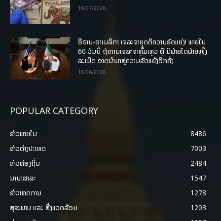
16/07/2026
ອີຣານ-ອາເມລິກາ ເຈລະຈາຍຸດຕິຄວາມຂັດແຍ່ງ! ພາຍໃນ
60 ວັນນີ້ ຖ້າການເຈລະຈາຫຼົ້ມເຫຼວ ຫຼື ມີຝ່າຍໃດຝ່າຍໜຶ່ງ
ລະເມີດ ອາດນໍາມາສູ່ຄວາມຂັດແຍ້ງອີກຄັ້ງ
18/06/2026
POPULAR CATEGORY
ຂ່າວພາຍ​ໃນ
8486
ຂ່າວຕ່າງປະເທດ
7003
ຂ່າວທ້ອງຖິ່ນ
2484
ນານາສາລະ
1547
ຂ່າວເຫດການ
1278
ສຸຂະພາບ ແລະ ສີ່ງແວດລ້ອມ
1203