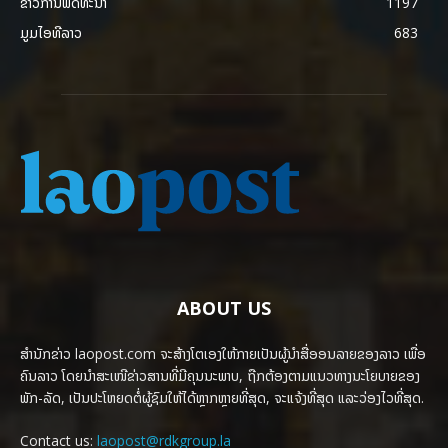
ຂ່າວການພັດທະນາ
1197
ມູມໄອທີລາວ
683
ABOUT US
ສຳນັກຂ່າວ laopost.com ຈະສ້າງໂຕເອງໃຫ້ກາຍເປັນຜູ້ນຳສື່ອອນລາຍຂອງລາວ ເພື່ອ
ຄົນລາວ ໂດຍນຳສະເໜີຂ່າວສານທີ່ມີຄຸນນະພາບ, ຖືກຕ້ອງຕາມແນວທາງນະໂຍບາຍຂອງ
ພັກ-ລັດ, ເປັນປະໂຫຍດຕໍ່ຜູ້ຊົມໃຫ້ໄດ້ຫຼາກຫຼາຍທີ່ສຸດ, ຈະແຈ້ງທີ່ສຸດ ແລະວ່ອງໄວທີ່ສຸດ.
Contact us:
laopost@rdkgroup.la