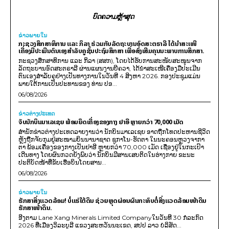
ບົດຄວາມຫຼ້າສຸດ
ຂ່າວພາຍ​ໃນ
ກະຊວງສຶກສາທິການ ແລະ ກິລາ ຮ່ວມກັບລັດຖະບານອົດສະຕຣາລີ ໄດ້ນຳສະເໜີ
ເຄື່ອງມືປະເມີນຕົນເອງສຳລັບຄູຊັ້ນປະຖົມສຶກສາ ເພື່ອສົ່ງເສີມຄຸນນະພາບການສຶກສາ.
ກະຊວງສຶກສາທິການ ແລະ ກິລາ (ສສກ), ໂດຍໄດ້ຮັບການສະໜັບສະໜູນຈາກ
ລັດຖະບານອົດສະຕຣາລີ ຜ່ານແຜນງານບີຄວາ, ໄດ້ນຳສະເໜີເຄື່ອງມືປະເມີນ
ຕົນເອງສຳລັບຄູຢ່າງເປັນທາງການໃນວັນທີ 4 ສິງຫາ 2026. ກອງປະຊຸມແມ່ນ
ພາຍໃຕ້ການເປັນປະທານຂອງ ທ່ານ ປອ...
06/08/2026
ຂ່າວຕ່າງປະເທດ
ຈັບນັກບິນມາເລເຊຍ ພ້ອມຍຶດເຄື່ອງຂອງກາງ ຢາອີ ຫຼາຍກວ່າ 70,000 ເມັດ
ສຳນັກຂ່າວຕ່າງປະເທດລາຍງານວ່າ ນັກບິນມາເລເຊຍ ອາດຖືກໂທດປະຫານຊີວິດ
ຫຼັງຖືກຈັບກຸມຢູ່ສະໜາມບິນນານາຊາດ ຊູກາໂນ-ຮັດຕາ ໃນນະຄອນຫຼວງຈາກາ
ຕາ ພ້ອມເຄື່ອງຂອງກາງເປັນຢາອີ ຫຼາຍກວ່າ 70,000 ເມັດ ເຊື່ອງຢູ່ໃນກະເປົາ
ເດີນທາງ ໂດຍຜົນກວດຍັງພົບວ່າ ນັກບິນມີສານເສບຕິດໃນຮ່າງກາຍ ຂະນະ
ປະຕິບັດໜ້າທີ່ຂັບເຮືອບິນໂດຍສານ...
06/08/2026
ຂ່າວພາຍ​ໃນ
ຮັກສາສິ່ງແວດລ້ອມ! ບໍ່ແຮ່ໃຕ້ດິນ ຊ່ວຍຫຼຸດຜ່ອນຜົນກະທົບຕໍ່ສິ່ງແວດລ້ອມໜ້າດິນ
ຮັກສາໜ້າດິນ.
ອີງຕາມ Lane Xang Minerals Limited Companyໃນວັນທີ 30 ກໍລະກົດ
2026 ທີ່ເມືອງວິລະບູລີ ແຂວງສະຫວັນນະເຂດ, ສປປ ລາວ ບໍລິສັດ...