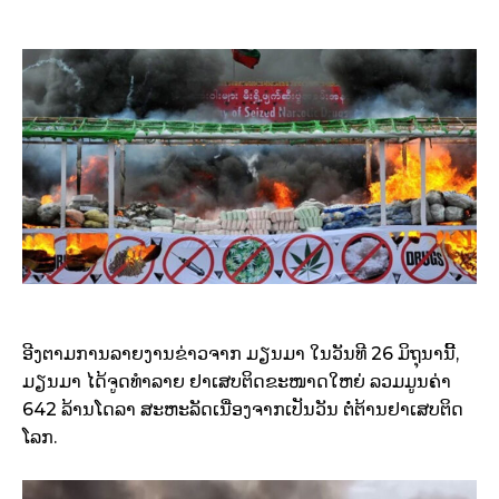
ອີງຕາມ​ການລາຍງານຂ່າວ​ຈາກ​ ມຽນມາ ​ໃນ​ວັນ​ທີ 26 ​ມິຖຸນາ​ນີ້,
ມຽນມາ ໄດ້​ຈູດ​ທຳລາຍ ​ຢາ​ເສບ​ຕິດຂະໜາດ​ໃຫຍ່ ລວມມູນ​ຄ່າ
642 ລ້ານ​ໂດ​ລາ ​ສະຫະລັດ​ເນື່ອງ​ຈາກ​ເປັນ​ວັນ ຕໍ່ຕ້ານຢາ​ເສບ​ຕິດ​
ໂລກ.