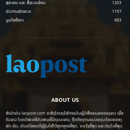
ສຸຂະພາບ ແລະ ສີ່ງແວດລ້ອມ
1203
ຂ່າວການພັດທະນາ
1197
ມູມໄອທີລາວ
683
ABOUT US
ສຳນັກຂ່າວ laopost.com ຈະສ້າງໂຕເອງໃຫ້ກາຍເປັນຜູ້ນຳສື່ອອນລາຍຂອງລາວ ເພື່ອ
ຄົນລາວ ໂດຍນຳສະເໜີຂ່າວສານທີ່ມີຄຸນນະພາບ, ຖືກຕ້ອງຕາມແນວທາງນະໂຍບາຍຂອງ
ພັກ-ລັດ, ເປັນປະໂຫຍດຕໍ່ຜູ້ຊົມໃຫ້ໄດ້ຫຼາກຫຼາຍທີ່ສຸດ, ຈະແຈ້ງທີ່ສຸດ ແລະວ່ອງໄວທີ່ສຸດ.