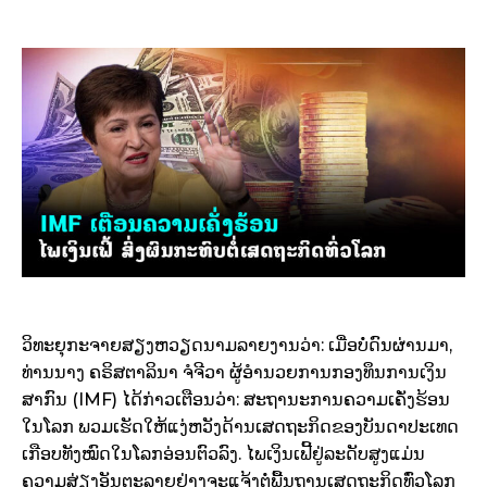
ວິທະຍຸກະຈາຍສຽງຫວຽດນາມລາຍງານວ່າ: ເມື່ອບໍ່ດົນຜ່ານມາ,
ທ່ານນາງ ຄຣິສຕາລິນາ ຈໍຈີວາ ຜູ້ອຳນວຍການກອງທຶນການເງິນ
ສາກົນ (IMF) ໄດ້ກ່າວເຕືອນວ່າ: ສະຖານະການຄວາມເຄັ່ງຮ້ອນ
ໃນໂລກ ພວມເຮັດໃຫ້ແງ່ຫວັງດ້ານເສດຖະກິດຂອງບັນດາປະເທດ
ເກືອບທັງໝົດໃນໂລກອ່ອນຕົວລົງ. ໄພເງິນເຟີ້ຢູ່ລະດັບສູງແມ່ນ
ຄວາມສ່ຽງອັນຕະລາຍຢ່າງຈະແຈ້ງຕໍ່ພື້ນຖານເສດຖະກິດທົ່ວໂລກ