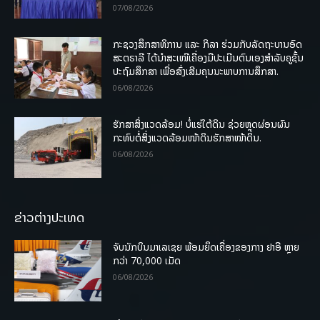
07/08/2026
ກະຊວງສຶກສາທິການ ແລະ ກິລາ ຮ່ວມກັບລັດຖະບານອົດ
ສະຕຣາລີ ໄດ້ນຳສະເໜີເຄື່ອງມືປະເມີນຕົນເອງສຳລັບຄູຊັ້ນ
ປະຖົມສຶກສາ ເພື່ອສົ່ງເສີມຄຸນນະພາບການສຶກສາ.
06/08/2026
ຮັກສາສິ່ງແວດລ້ອມ! ບໍ່ແຮ່ໃຕ້ດິນ ຊ່ວຍຫຼຸດຜ່ອນຜົນ
ກະທົບຕໍ່ສິ່ງແວດລ້ອມໜ້າດິນຮັກສາໜ້າດິນ.
06/08/2026
ຂ່າວຕ່າງປະເທດ
ຈັບນັກບິນມາເລເຊຍ ພ້ອມຍຶດເຄື່ອງຂອງກາງ ຢາອີ ຫຼາຍ
ກວ່າ 70,000 ເມັດ
06/08/2026