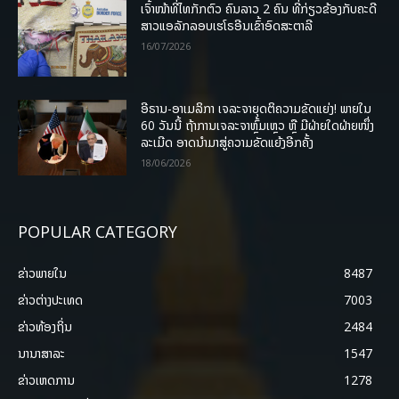
ເຈົ້າໜ້າທີ່ໄທກັກຕົວ ຄົນລາວ 2 ຄົນ ທີ່ກ່ຽວຂ້ອງກັບຄະດີ
ສາວແອລັກລອບເຮໂຣອີນເຂົ້າອົດສະຕາລີ
16/07/2026
ອີຣານ-ອາເມລິກາ ເຈລະຈາຍຸດຕິຄວາມຂັດແຍ່ງ! ພາຍໃນ
60 ວັນນີ້ ຖ້າການເຈລະຈາຫຼົ້ມເຫຼວ ຫຼື ມີຝ່າຍໃດຝ່າຍໜຶ່ງ
ລະເມີດ ອາດນໍາມາສູ່ຄວາມຂັດແຍ້ງອີກຄັ້ງ
18/06/2026
POPULAR CATEGORY
ຂ່າວພາຍ​ໃນ
8487
ຂ່າວຕ່າງປະເທດ
7003
ຂ່າວທ້ອງຖິ່ນ
2484
ນານາສາລະ
1547
ຂ່າວເຫດການ
1278