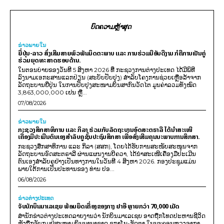
ບົດຄວາມຫຼ້າສຸດ
ຂ່າວພາຍ​ໃນ
ຍີ່ປຸ່ນ-ລາວ ສົ່ງເສີມສາຍພົວພັນມິດຕະພາບ ແລະ ການຮ່ວມມືອັນດີງາມ ກໍຄືການເປັນຄູ່
ຮ່ວມຍຸດທະສາດຮອບດ້ານ.
ໃນຕອນບ່າຍຂອງວັນທີ 5 ສິງຫາ 2026 ທີ່ ກະຊວງການຕ່າງປະເທດ ໄດ້ມີພິທີ
ລົງນາມເອກະສານແລກປ່ຽນ (ສະບັບປັບປຸງ) ສໍາລັບໂຄງການຊ່ວຍເຫຼືອລ້າຈາກ
ລັດຖະບານຍີ່ປຸ່ນ ໃນການປັບປຸງສະໜາມບິນສາກົນວັດໄຕ ມູນຄ່າລວມທັງໝົດ
3,863,000,000 ເຢນ ຫຼື...
07/08/2026
ຂ່າວພາຍ​ໃນ
ກະຊວງສຶກສາທິການ ແລະ ກິລາ ຮ່ວມກັບລັດຖະບານອົດສະຕຣາລີ ໄດ້ນຳສະເໜີ
ເຄື່ອງມືປະເມີນຕົນເອງສຳລັບຄູຊັ້ນປະຖົມສຶກສາ ເພື່ອສົ່ງເສີມຄຸນນະພາບການສຶກສາ.
ກະຊວງສຶກສາທິການ ແລະ ກິລາ (ສສກ), ໂດຍໄດ້ຮັບການສະໜັບສະໜູນຈາກ
ລັດຖະບານອົດສະຕຣາລີ ຜ່ານແຜນງານບີຄວາ, ໄດ້ນຳສະເໜີເຄື່ອງມືປະເມີນ
ຕົນເອງສຳລັບຄູຢ່າງເປັນທາງການໃນວັນທີ 4 ສິງຫາ 2026. ກອງປະຊຸມແມ່ນ
ພາຍໃຕ້ການເປັນປະທານຂອງ ທ່ານ ປອ...
06/08/2026
ຂ່າວຕ່າງປະເທດ
ຈັບນັກບິນມາເລເຊຍ ພ້ອມຍຶດເຄື່ອງຂອງກາງ ຢາອີ ຫຼາຍກວ່າ 70,000 ເມັດ
ສຳນັກຂ່າວຕ່າງປະເທດລາຍງານວ່າ ນັກບິນມາເລເຊຍ ອາດຖືກໂທດປະຫານຊີວິດ
ຫຼັງຖືກຈັບກຸມຢູ່ສະໜາມບິນນານາຊາດ ຊູກາໂນ-ຮັດຕາ ໃນນະຄອນຫຼວງຈາກາ