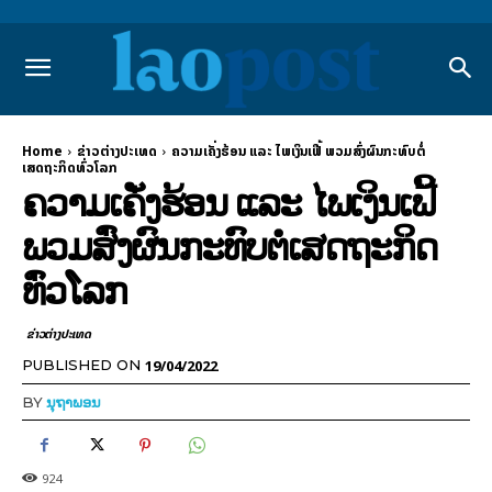
Home
ຂ່າວຕ່າງປະເທດ
ຄວາມເຄັ່ງຮ້ອນ ແລະ ໄພເງິນເຟີ້ ພວມສົ່ງຜົນກະທົບຕໍ່
ເສດຖະກິດທົ່ວໂລກ
ຄວາມເຄັ່ງຮ້ອນ ແລະ ໄພເງິນເຟີ້
ພວມສົ່ງຜົນກະທົບຕໍ່ເສດຖະກິດ
ທົ່ວໂລກ
ຂ່າວຕ່າງປະເທດ
19/04/2022
PUBLISHED ON
BY
ນຸຖາພອນ
924