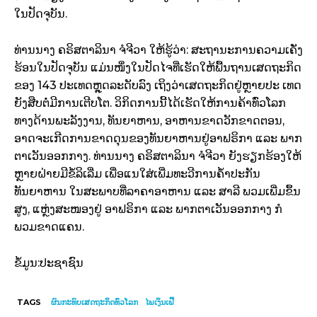
ໃນປັດຈຸບັນ.
ທ່ານນາງ ຄຣິສຕາລິນາ ຈໍຈີວາ ໃຫ້ຮູ້ວ່າ: ສະຖານະການຄວາມເຄັ່ງ
ຮ້ອນໃນປັດຈຸບັນ ແມ່ນໜຶ່ງໃນປັດໄຈທີ່ເຮັດໃຫ້ພື້ນຖານເສດຖະກິດ
ຂອງ 143 ປະເທດຫຼຸດລະດັບລົງ ເຖິງວ່າເສດຖະກິດຢູ່ຫຼາຍປະ ເທດ
ຍັງສືບຕໍ່ມີການເຕີບໂຕ. ວິກິດການນີ້ໄດ້ເຮັດໃຫ້ການຄ້າທົ່ວໂລກ
ທາງດ້ານພະລັງງານ, ທັນຍາຫານ, ອາຫານຂາດວັກຂາດຕອນ,
ອາດຈະເກີດການຂາດດຸນຂອງທັນຍາຫານຢູ່ອາຟຣິກາ ແລະ ພາກ
ຕາເວັນອອກກາງ. ທ່ານນາງ ຄຣິສຕາລິນາ ຈໍຈີວາ ຍັງຮຽກຮ້ອງໃຫ້
ຫຼາຍຝ່າຍມີຂໍ້ລິເລີ່ມ ເພື່ອແນໃສ່ເພີ່ມທະວີການຄ້ຳປະກັນ
ທັນຍາຫານ ໃນສະພາບທີ່ລາຄາອາຫານ ແລະ ສາລີ ພວມເພີ່ມຂຶ້ນ
ສູງ, ແຫຼ່ງສະໜອງຢູ່ ອາຟຣິກາ ແລະ ພາກຕາເວັນອອກກາງ ກໍ
ພວມຂາດແຄນ.
ຂໍ້ມູນ:ປະຊາຊົນ
TAGS
ຜົນກະທົບເສດຖະກິດທົ່ວໂລກ
ໄພເງິນເຟີ້