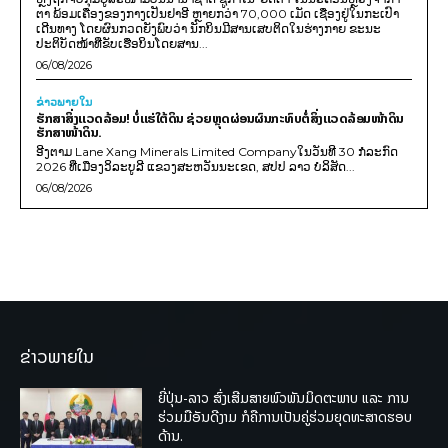
ຕາ ພ້ອມເຄື່ອງຂອງກາງເປັນຢາອີ ຫຼາຍກວ່າ 70,000 ເມັດ ເຊື່ອງຢູ່ໃນກະເປົາ
ເດີນທາງ ໂດຍຜົນກວດຍັງພົບວ່າ ນັກບິນມີສານເສບຕິດໃນຮ່າງກາຍ ຂະນະ
ປະຕິບັດໜ້າທີ່ຂັບເຮືອບິນໂດຍສານ...
06/08/2026
ຂ່າວພາຍ​ໃນ
ຮັກສາສິ່ງແວດລ້ອມ! ບໍ່ແຮ່ໃຕ້ດິນ ຊ່ວຍຫຼຸດຜ່ອນຜົນກະທົບຕໍ່ສິ່ງແວດລ້ອມໜ້າດິນ
ຮັກສາໜ້າດິນ.
ອີງຕາມ Lane Xang Minerals Limited Companyໃນວັນທີ 30 ກໍລະກົດ
2026 ທີ່ເມືອງວິລະບູລີ ແຂວງສະຫວັນນະເຂດ, ສປປ ລາວ ບໍລິສັດ...
06/08/2026
ຂ່າວພາຍໃນ
ຍີ່ປຸ່ນ-ລາວ ສົ່ງເສີມສາຍພົວພັນມິດຕະພາບ ແລະ ການ
ຮ່ວມມືອັນດີງາມ ກໍຄືການເປັນຄູ່ຮ່ວມຍຸດທະສາດຮອບ
ດ້ານ.