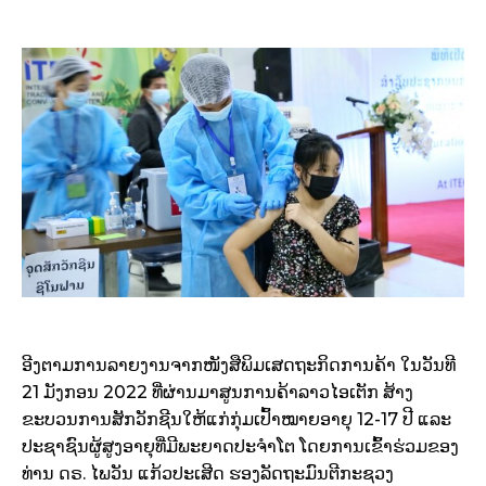
ອີງຕາມການລາຍງານຈາກໜັງສືພິມເສດຖະກິດການຄ້າ ໃນວັນທີ
21 ມັງກອນ 2022 ທີ່ຜ່ານມາສູນການຄ້າລາວໄອເຕັກ ສ້າງ
ຂະບວນການສັກວັກຊີນໃຫ້ແກ່ກຸ່ມເປົ້າໝາຍອາຍຸ 12-17 ປີ ແລະ
ປະຊາຊົນຜູ້ສູງອາຍຸທີ່ມີພະຍາດປະຈຳໂຕ ໂດຍການເຂົ້າຮ່ວມຂອງ
ທ່ານ ດຣ. ໄພວັນ ແກ້ວປະເສີດ ຮອງລັດຖະມົນຕີກະຊວງ