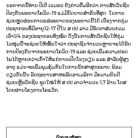
ນອກຈາກນີ້ທ່ານ ປີເຕີ ເຮມອນ ຍັງກ່າວຕື່ມອີກວ່າ ການສັກວັນຊີນ
ປ້ອງກັນພະຍາດໂຄວິດ-19 ແມ່ມີບົດບາດສຳຄັນທີ່ສຸດ ໃນການ
ຊ່ວຍຫຼຸດຜ່ອນການແຜ່ລະບາດຂອງພະຍາດນີ້ໄດ້ ເນື່ອງຈາກກຸ່ມ
ປະຊາກອນທີ່ມີອາຍຸ12-17 ປີໃນ ສ ປປ ລາວ ມີອັດຕາສ່ວນກວມ
ເອົາ1/4 ຂອງປະຊາກອນທັງໝົດ ດັ່ງນັ້ນການສັກວັກຊີນໃຫ້ກຸ່ມ
ໄວໜຸ່ມນີ້ຈະຊ່ວຍໃຫ້ໝັ້ນໃຈວ່າ ປະຊາຊົນຈຳນວນຫຼາຍຈະໄດ້ຮັບ
ການປ້ອງກັນຈາກພະຍາດໂຄວິດ-19 ແລະ ຊ່ວຍເພີ່ມຄວາມປອດ
ໄພໄດ້ຫຼາຍກວ່າເກົ່າໃຫ້ແກ່ການເປີດໂຮງຮຽນ ແລະ ສຳລັບຜູ້ສູງ
ອາຍຸ ແມ່ນຈະເພີ່ມພູມຄຸ້ມກັນໃນການຮັກສາສຸຂະພາບ. ພ້ອມ
ດຽວກັນນັ້ນ ລັດຖະບານສາຫະລັດອາເມລິກາ ມີຄວາມຍິນດີ
ຊ່ວຍເຫຼືອວັກຊີນ ຊຸດໃໝ່ໃຫ້ ສ ປປ ລາວຈຳນວນ 1,7 ລ້ານ ໂດສ
ໂດຍຜ່ານໂຄງການໂຄແວັກ.
ບົດຄວາມຫຼ້າສຸດ