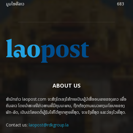
ມູມໄອທີລາວ
683
ABOUT US
ສຳນັກຂ່າວ laopost.com ຈະສ້າງໂຕເອງໃຫ້ກາຍເປັນຜູ້ນຳສື່ອອນລາຍຂອງລາວ ເພື່ອ
ຄົນລາວ ໂດຍນຳສະເໜີຂ່າວສານທີ່ມີຄຸນນະພາບ, ຖືກຕ້ອງຕາມແນວທາງນະໂຍບາຍຂອງ
ພັກ-ລັດ, ເປັນປະໂຫຍດຕໍ່ຜູ້ຊົມໃຫ້ໄດ້ຫຼາກຫຼາຍທີ່ສຸດ, ຈະແຈ້ງທີ່ສຸດ ແລະວ່ອງໄວທີ່ສຸດ.
Contact us:
laopost@rdkgroup.la