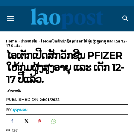
Home
ຂ່າວພາຍ​ໃນ
ໄອເຕັກເປີດສັກວັກຊີນ pfizer ໃຫ້ກຸ່ມຜູ້ງສູງອາຍຸ ແລະ ເດັກ 12-
17 ປີແລ້ວ.
ໄອເຕັກເປີດສັກວັກຊີນ PFIZER
ໃຫ້ກຸ່ມຜູ້ງສູງອາຍຸ ແລະ ເດັກ 12-
17 ປີແລ້ວ.
ຂ່າວພາຍ​ໃນ
24/01/2022
PUBLISHED ON
BY
ນຸຖາພອນ
1261