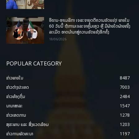
ອີຣານ-ອາເມລິກາ ເຈລະຈາຍຸດຕິຄວາມຂັດແຍ່ງ! ພາຍໃນ
60 ວັນນີ້ ຖ້າການເຈລະຈາຫຼົ້ມເຫຼວ ຫຼື ມີຝ່າຍໃດຝ່າຍໜຶ່ງ
ລະເມີດ ອາດນໍາມາສູ່ຄວາມຂັດແຍ້ງອີກຄັ້ງ
18/06/2026
POPULAR CATEGORY
ຂ່າວພາຍ​ໃນ
8487
ຂ່າວຕ່າງປະເທດ
7003
ຂ່າວທ້ອງຖິ່ນ
2484
ນານາສາລະ
1547
ຂ່າວເຫດການ
1278
ສຸຂະພາບ ແລະ ສີ່ງແວດລ້ອມ
1203
ຂ່າວການພັດທະນາ
1197