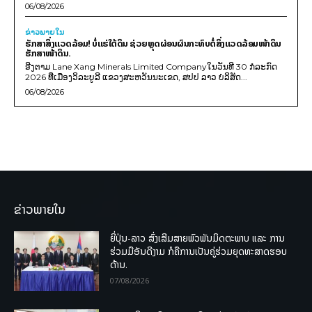
06/08/2026
ຂ່າວພາຍ​ໃນ
ຮັກສາສິ່ງແວດລ້ອມ! ບໍ່ແຮ່ໃຕ້ດິນ ຊ່ວຍຫຼຸດຜ່ອນຜົນກະທົບຕໍ່ສິ່ງແວດລ້ອມໜ້າດິນ
ຮັກສາໜ້າດິນ.
ອີງຕາມ Lane Xang Minerals Limited Companyໃນວັນທີ 30 ກໍລະກົດ
2026 ທີ່ເມືອງວິລະບູລີ ແຂວງສະຫວັນນະເຂດ, ສປປ ລາວ ບໍລິສັດ...
06/08/2026
ຂ່າວພາຍໃນ
ຍີ່ປຸ່ນ-ລາວ ສົ່ງເສີມສາຍພົວພັນມິດຕະພາບ ແລະ ການ
ຮ່ວມມືອັນດີງາມ ກໍຄືການເປັນຄູ່ຮ່ວມຍຸດທະສາດຮອບ
ດ້ານ.
07/08/2026