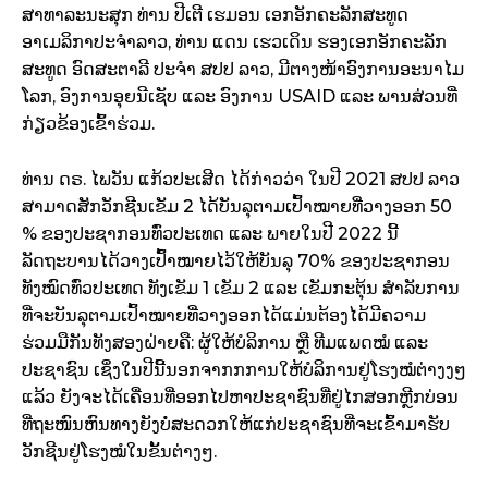
ສາທາລະນະສຸກ ທ່ານ ປີເຕີ ເຮມອນ ເອກອັກຄະລັກສະທູດ
ອາເມລິກາປະຈຳລາວ, ທ່ານ ແດນ ເຮວເດິນ ຮອງເອກອັກຄະລັກ
ສະທູດ ອົດສະຕາລີ ປະຈຳ ສປປ ລາວ, ມີຕາງໜ້າອົງການອະນາໄມ
ໂລກ, ອົງການອຸຍນີເຊັບ ແລະ ອົງການ USAID ແລະ ພານສ່ວນທີ່
ກ່ຽວຂ້ອງເຂົ້າຮ່ວມ.
ທ່ານ ດຣ. ໄພວັນ ແກ້ວປະເສີດ ໄດ້ກ່າວວ່າ ໃນປີ 2021 ສປປ ລາວ
ສາມາດສັກວັກຊີນເຂັມ 2 ໄດ້ບັນລຸຕາມເປົ້າໝາຍທີ່ວາງອອກ 50
% ຂອງປະຊາກອນທົ່ວປະເທດ ແລະ ພາຍໃນປີ 2022 ນີ້
ລັດຖະບານໄດ້ວາງເປົ້າໝາຍໄວ້ໃຫ້ບັນລຸ 70% ຂອງປະຊາກອນ
ທັງໝົດທົ່ວປະເທດ ທັງເຂັມ 1 ເຂັມ 2 ແລະ ເຂັມກະຕຸ້ນ ສຳລັບການ
ທີ່ຈະບັນລຸຕາມເປົ້າໝາຍທີ່ວາງອອກໄດ້ແມ່ນຕ້ອງໄດ້ມີຄວາມ
ຮ່ວມມືກັນທັງສອງຝ່າຍຄື: ຜູ້ໃຫ້ບໍລິການ ຫຼື ທີມແພດໝໍ ແລະ
ປະຊາຊົນ ເຊິ່ງໃນປີນີ້ນອກຈາກກການໃຫ້ບໍລິການຢູ່ໂຮງໝໍຕ່າງງໆ
ແລ້ວ ຍັງຈະໄດ້ເຄື່ອນທີ່ອອກໄປຫາປະຊາຊົນທີ່ຢູ່ໄກສອກຫຼີກບ່ອນ
ທີ່ຖະໜົນຫົນທາງຍັງບໍ່ສະດວກໃຫ້ແກ່ປະຊາຊົນທີ່ຈະເຂົ້າມາຮັບ
ວັກຊີນຢູ່ໂຮງໝໍໃນຂັ້ນຕ່າງໆ.