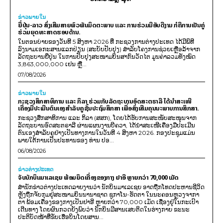
ຂ່າວພາຍ​ໃນ
ຍີ່ປຸ່ນ-ລາວ ສົ່ງເສີມສາຍພົວພັນມິດຕະພາບ ແລະ ການຮ່ວມມືອັນດີງາມ ກໍຄືການເປັນຄູ່
ຮ່ວມຍຸດທະສາດຮອບດ້ານ.
ໃນຕອນບ່າຍຂອງວັນທີ 5 ສິງຫາ 2026 ທີ່ ກະຊວງການຕ່າງປະເທດ ໄດ້ມີພິທີ
ລົງນາມເອກະສານແລກປ່ຽນ (ສະບັບປັບປຸງ) ສໍາລັບໂຄງການຊ່ວຍເຫຼືອລ້າຈາກ
ລັດຖະບານຍີ່ປຸ່ນ ໃນການປັບປຸງສະໜາມບິນສາກົນວັດໄຕ ມູນຄ່າລວມທັງໝົດ
3,863,000,000 ເຢນ ຫຼື...
07/08/2026
ຂ່າວພາຍ​ໃນ
ກະຊວງສຶກສາທິການ ແລະ ກິລາ ຮ່ວມກັບລັດຖະບານອົດສະຕຣາລີ ໄດ້ນຳສະເໜີ
ເຄື່ອງມືປະເມີນຕົນເອງສຳລັບຄູຊັ້ນປະຖົມສຶກສາ ເພື່ອສົ່ງເສີມຄຸນນະພາບການສຶກສາ.
ກະຊວງສຶກສາທິການ ແລະ ກິລາ (ສສກ), ໂດຍໄດ້ຮັບການສະໜັບສະໜູນຈາກ
ລັດຖະບານອົດສະຕຣາລີ ຜ່ານແຜນງານບີຄວາ, ໄດ້ນຳສະເໜີເຄື່ອງມືປະເມີນ
ຕົນເອງສຳລັບຄູຢ່າງເປັນທາງການໃນວັນທີ 4 ສິງຫາ 2026. ກອງປະຊຸມແມ່ນ
ພາຍໃຕ້ການເປັນປະທານຂອງ ທ່ານ ປອ...
06/08/2026
ຂ່າວຕ່າງປະເທດ
ຈັບນັກບິນມາເລເຊຍ ພ້ອມຍຶດເຄື່ອງຂອງກາງ ຢາອີ ຫຼາຍກວ່າ 70,000 ເມັດ
ສຳນັກຂ່າວຕ່າງປະເທດລາຍງານວ່າ ນັກບິນມາເລເຊຍ ອາດຖືກໂທດປະຫານຊີວິດ
ຫຼັງຖືກຈັບກຸມຢູ່ສະໜາມບິນນານາຊາດ ຊູກາໂນ-ຮັດຕາ ໃນນະຄອນຫຼວງຈາກາ
ຕາ ພ້ອມເຄື່ອງຂອງກາງເປັນຢາອີ ຫຼາຍກວ່າ 70,000 ເມັດ ເຊື່ອງຢູ່ໃນກະເປົາ
ເດີນທາງ ໂດຍຜົນກວດຍັງພົບວ່າ ນັກບິນມີສານເສບຕິດໃນຮ່າງກາຍ ຂະນະ
ປະຕິບັດໜ້າທີ່ຂັບເຮືອບິນໂດຍສານ...