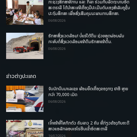
ກະຊວງສຶກສາທິການ ແລະ ກິລາ ຮ່ວມກັບລັດຖະບານອົດ
ສະຕຣາລີ ໄດ້ນຳສະເໜີເຄື່ອງມືປະເມີນຕົນເອງສຳລັບຄູຊັ້ນ
ປະຖົມສຶກສາ ເພື່ອສົ່ງເສີມຄຸນນະພາບການສຶກສາ.
06/08/2026
ຮັກສາສິ່ງແວດລ້ອມ! ບໍ່ແຮ່ໃຕ້ດິນ ຊ່ວຍຫຼຸດຜ່ອນຜົນ
ກະທົບຕໍ່ສິ່ງແວດລ້ອມໜ້າດິນຮັກສາໜ້າດິນ.
06/08/2026
ຂ່າວຕ່າງປະເທດ
ຈັບນັກບິນມາເລເຊຍ ພ້ອມຍຶດເຄື່ອງຂອງກາງ ຢາອີ ຫຼາຍ
ກວ່າ 70,000 ເມັດ
06/08/2026
ເຈົ້າໜ້າທີ່ໄທກັກຕົວ ຄົນລາວ 2 ຄົນ ທີ່ກ່ຽວຂ້ອງກັບຄະດີ
ສາວແອລັກລອບເຮໂຣອີນເຂົ້າອົດສະຕາລີ
16/07/2026