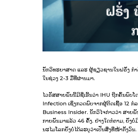
ນັກວິທະຍາສາດ ແລະ ຜູ້ຊຽວຊານໃນຝຣັ່ງ ກໍາລ
ໃນຊ່ວງ 2-3 ມື້ທີ່ຜ່ານມາ.
ໄວຣັສສາຍພັນນີ້ມີຊື່ເອີ້ນວ່າ IHU ຖືກຄົ້
Infection ເຊິ່ງກວດພົບຈາກຜູ້ຕິດເຊື້ອ 12 ກ
Business Insider. ນັກວິໄຈກ່າວວ່າ ສາຍພັ
ກາຍພັນມາແລ້ວ 46 ຄັ້ງ. ຢ່າງໃດກໍຕາມ, ຍັງບໍ
ນະໄມໂລກຍັງບໍ່ໄດ້ລະບຸວ່າເປັນສິ່ງທີ່ໜ້າກັງວົນ.