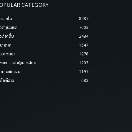
OPULAR CATEGORY
າວພາຍ​ໃນ
8487
າວຕ່າງປະເທດ
7003
າວທ້ອງຖິ່ນ
2484
ນາສາລະ
1547
າວເຫດການ
1278
ຂະພາບ ແລະ ສີ່ງແວດລ້ອມ
1203
າວການພັດທະນາ
1197
ມໄອທີລາວ
683