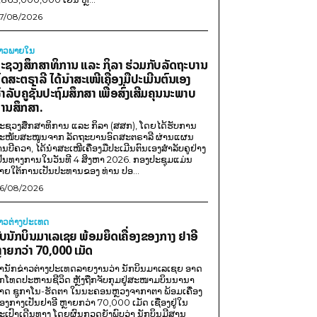
7/08/2026
່າວພາຍ​ໃນ
ະຊວງສຶກສາທິການ ແລະ ກິລາ ຮ່ວມກັບລັດຖະບານ
ົດສະຕຣາລີ ໄດ້ນຳສະເໜີເຄື່ອງມືປະເມີນຕົນເອງ
ຳລັບຄູຊັ້ນປະຖົມສຶກສາ ເພື່ອສົ່ງເສີມຄຸນນະພາບ
ານສຶກສາ.
ະຊວງສຶກສາທິການ ແລະ ກິລາ (ສສກ), ໂດຍໄດ້ຮັບການ
ະໜັບສະໜູນຈາກ ລັດຖະບານອົດສະຕຣາລີ ຜ່ານແຜນ
ານບີຄວາ, ໄດ້ນຳສະເໜີເຄື່ອງມືປະເມີນຕົນເອງສຳລັບຄູຢ່າງ
ປັນທາງການໃນວັນທີ 4 ສິງຫາ 2026. ກອງປະຊຸມແມ່ນ
າຍໃຕ້ການເປັນປະທານຂອງ ທ່ານ ປອ...
6/08/2026
່າວຕ່າງປະເທດ
ັບນັກບິນມາເລເຊຍ ພ້ອມຍຶດເຄື່ອງຂອງກາງ ຢາອີ
ຼາຍກວ່າ 70,000 ເມັດ
ຳນັກຂ່າວຕ່າງປະເທດລາຍງານວ່າ ນັກບິນມາເລເຊຍ ອາດ
ືກໂທດປະຫານຊີວິດ ຫຼັງຖືກຈັບກຸມຢູ່ສະໜາມບິນນານາ
າດ ຊູກາໂນ-ຮັດຕາ ໃນນະຄອນຫຼວງຈາກາຕາ ພ້ອມເຄື່ອງ
ອງກາງເປັນຢາອີ ຫຼາຍກວ່າ 70,000 ເມັດ ເຊື່ອງຢູ່ໃນ
ະເປົາເດີນທາງ ໂດຍຜົນກວດຍັງພົບວ່າ ນັກບິນມີສານ