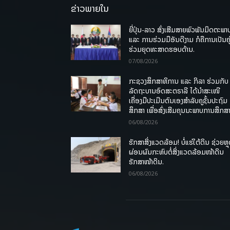
ຂ່າວພາຍໃນ
ຍີ່ປຸ່ນ-ລາວ ສົ່ງເສີມສາຍພົວພັນມິດຕະພາ
ແລະ ການຮ່ວມມືອັນດີງາມ ກໍຄືການເປັນຄູ
ຮ່ວມຍຸດທະສາດຮອບດ້ານ.
07/08/2026
ກະຊວງສຶກສາທິການ ແລະ ກິລາ ຮ່ວມກັບ
ລັດຖະບານອົດສະຕຣາລີ ໄດ້ນຳສະເໜີ
ເຄື່ອງມືປະເມີນຕົນເອງສຳລັບຄູຊັ້ນປະຖົມ
ສຶກສາ ເພື່ອສົ່ງເສີມຄຸນນະພາບການສຶກສາ
06/08/2026
ຮັກສາສິ່ງແວດລ້ອມ! ບໍ່ແຮ່ໃຕ້ດິນ ຊ່ວຍຫຼ
ຜ່ອນຜົນກະທົບຕໍ່ສິ່ງແວດລ້ອມໜ້າດິນ
ຮັກສາໜ້າດິນ.
06/08/2026