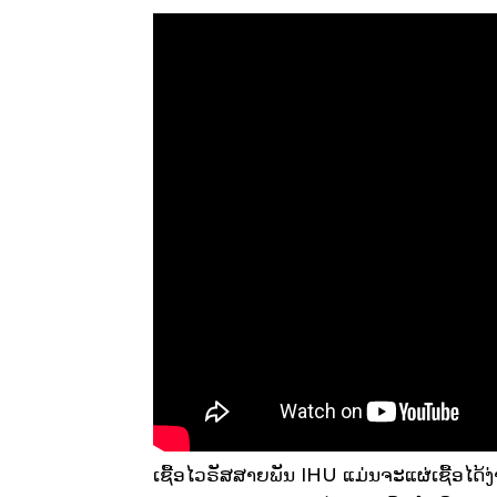
ເຊື້ອໄວຣັສສາຍພັນ IHU ແມ່ນຈະແຜ່ເຊື້ອໄດ້ງ່າຍ