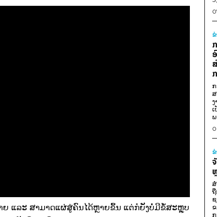
0
ຂ
ກ
ອ
ສ
ກ
ກ
ສ
ງ
ເ
ພ
0
ຂ
ຈ
ຫ
ສ
ຖ
ຊ
 ແລະ ສາມາດແຜ່ສູ່ຄົນໄດ້ຫຼາຍຂຶ້ນ ແຕ່ກໍຍັງບໍ່ມີຂໍ້ສະຫຼຸບ
ຂ
ກ