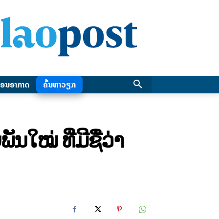
ອນອາກາດ
ຄົ້ນຫາວຽກ
ນໃໝ່ ທີ່ມີຊື່ວ່າ