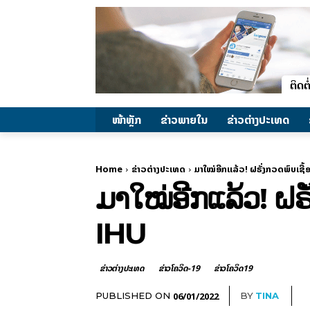
ໜ້າຫຼັກ
ຂ່າວພາຍ​ໃນ
ຂ່າວຕ່າງປະເທດ
Home
ຂ່າວຕ່າງປະເທດ
ມາໃໝ່ອີກແລ້ວ! ຝຣັ່ງກວດພົບເຊື້ອ
ມາໃໝ່ອີກແລ້ວ! ຝຣັ່
IHU
ຂ່າວຕ່າງປະເທດ
ຂ່າວໂຄວິດ-19
ຂ່າວໂຄວິດ19
06/01/2022
PUBLISHED ON
BY
TINA