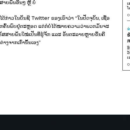
ພັນອື່ນໆ ຫຼື ບໍ່
ເ
ໂ
0
້ກ່າວໃນບັນຊີ Twitter ຂອງເຂົາວ່າ “ໃນປັດຈຸບັນ, ເຊື້ອ
ືກຄົ້ນພົບຢູ່ຕະຫຼອດ ແຕ່ກໍບໍ່ໄດ້ໝາຍຄວາມວ່າພວກມັນຈະ
ຂ
ຮ
ວຣັສສາຍພັນໃໝ່ເປັນທີ່ຮູ້ຈັກ ແລະ ອັນຕະລາຍຫຼາຍຂຶ້ນຄື
ກ
່າງຈາກເກົ່ານັ້ນເອງ”
ອ
ວ
ເ
0