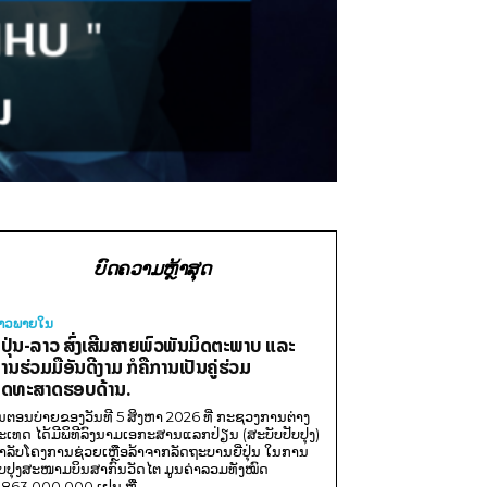
ບົດຄວາມຫຼ້າສຸດ
່າວພາຍ​ໃນ
ີ່ປຸ່ນ-ລາວ ສົ່ງເສີມສາຍພົວພັນມິດຕະພາບ ແລະ
ານຮ່ວມມືອັນດີງາມ ກໍຄືການເປັນຄູ່ຮ່ວມ
ຸດທະສາດຮອບດ້ານ.
ນຕອນບ່າຍຂອງວັນທີ 5 ສິງຫາ 2026 ທີ່ ກະຊວງການຕ່າງ
ະເທດ ໄດ້ມີພິທີລົງນາມເອກະສານແລກປ່ຽນ (ສະບັບປັບປຸງ)
ໍາລັບໂຄງການຊ່ວຍເຫຼືອລ້າຈາກລັດຖະບານຍີ່ປຸ່ນ ໃນການ
ັບປຸງສະໜາມບິນສາກົນວັດໄຕ ມູນຄ່າລວມທັງໝົດ
,863,000,000 ເຢນ ຫຼື...