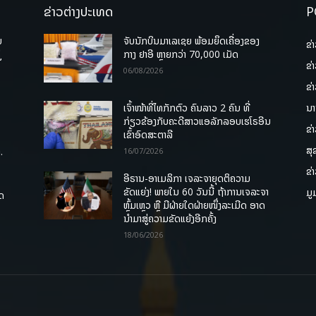
ຂ່າວຕ່າງປະເທດ
P
ບ
ຈັບນັກບິນມາເລເຊຍ ພ້ອມຍຶດເຄື່ອງຂອງ
ຂ່
່
ກາງ ຢາອີ ຫຼາຍກວ່າ 70,000 ເມັດ
ຂ່
06/08/2026
ຂ່
ເຈົ້າໜ້າທີ່ໄທກັກຕົວ ຄົນລາວ 2 ຄົນ ທີ່
ນາ
ກ່ຽວຂ້ອງກັບຄະດີສາວແອລັກລອບເຮໂຣອີນ
ຂ່
ເຂົ້າອົດສະຕາລີ
ສຸ
.
16/07/2026
ຂ່
ອີຣານ-ອາເມລິກາ ເຈລະຈາຍຸດຕິຄວາມ
ຂັດແຍ່ງ! ພາຍໃນ 60 ວັນນີ້ ຖ້າການເຈລະຈາ
ມູ
ຸດ
ຫຼົ້ມເຫຼວ ຫຼື ມີຝ່າຍໃດຝ່າຍໜຶ່ງລະເມີດ ອາດ
ນໍາມາສູ່ຄວາມຂັດແຍ້ງອີກຄັ້ງ
18/06/2026