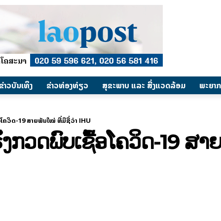
​ຂ່າວບັນເທິງ
​ຂ່າວທ່ອງທ່ຽວ
ສຸຂະພາບ ແລະ ສີ່ງແວດລ້ອມ
ພະຍາກ
ໂຄວິດ-19 ສາຍພັນໃໝ່ ທີ່ມີຊື່ວ່າ IHU
ງກວດພົບເຊື້ອໂຄວິດ-19 ສາຍພັ