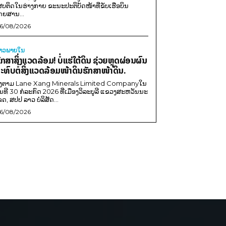
ສບຕິດໃນຮ່າງກາຍ ຂະນະປະຕິບັດໜ້າທີ່ຂັບເຮືອບິນ
ດຍສານ...
6/08/2026
່າວພາຍ​ໃນ
ັກສາສິ່ງແວດລ້ອມ! ບໍ່ແຮ່ໃຕ້ດິນ ຊ່ວຍຫຼຸດຜ່ອນຜົນ
ະທົບຕໍ່ສິ່ງແວດລ້ອມໜ້າດິນຮັກສາໜ້າດິນ.
ີງຕາມ Lane Xang Minerals Limited Companyໃນ
ັນທີ 30 ກໍລະກົດ 2026 ທີ່ເມືອງວິລະບູລີ ແຂວງສະຫວັນນະ
ຂດ, ສປປ ລາວ ບໍລິສັດ...
6/08/2026