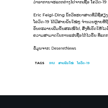
ວ່າອາການຈະແຕກຕ່າງໄປຈາກເຊື້ອ ໂຄວິດ-19 ສາຍ
Eric Feigl-Ding ນັກວິທະຍາສາດທີ່ມີຊື່ສຽງໄດ
ໂຄວິດ-19 ໄດ້ມີສາຍພັນໃໝ່ໆ ຈໍານວນຫຼາຍທີ່ຖ
ອັນຕະລາຍເພີ່ມຂຶ້ນສະເໝີໄປ, ສິ່ງທີ່ເຮັດໃຫ້ໄ
ຄວາມສາມາດໃນການແຜ່ເຊື້ອໄດ້ໄວຂຶ້ນ ທີ່ແຕກຕ
DeseretNews
ຂໍ້ມູນຈາກ:
TAGS
IHU
ສາຍພັນໃໝ່
ໂຄວິດ-19