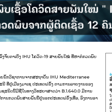
ັງຈັບຕາເບິ່ງ IHU ໂຄວິດ-19 ສາຍພັນໃໝ່ ທີ່ຫາກໍກວດພົບ
ຂ
ນພົບໂດຍນັກວິຊາການຈາກສະຖາບັນ IHU Mediterranee
ຍ
ໍລະນີ ທີ່ຢູ່ເມືອງມາເຊ ປະເທດຝຮັ່ງ ຕາມການລາຍງານຂອງ
ກ
ຍ
ນຊະນິດນີ້ມີຊື່ໃນທາງວິທະຍາສາດວ່າ B.1.640.0 ມີການ
ໃ
່ມີການກວດພົບສາຍພັນນີ້ຢູ່ນອກປະເທດຝຣັ່ງເທື່ອ, ອົງການອາ
ປ
ສ
ປ
3