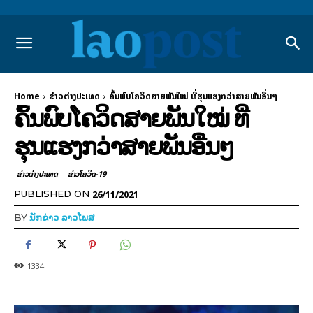
Home
ຂ່າວຕ່າງປະເທດ
ຄົ້ນພົບໂຄວິດສາຍພັນໃໝ່ ທີ່ຮຸນແຮງກວ່າສາຍພັນອື່ນໆ
ຄົ້ນພົບໂຄວິດສາຍພັນໃໝ່ ທີ່
ຮຸນແຮງກວ່າສາຍພັນອື່ນໆ
ຂ່າວຕ່າງປະເທດ
ຂ່າວໂຄວິດ-19
26/11/2021
PUBLISHED ON
BY
ນັກຂ່າວ ລາວໂພສ
1334