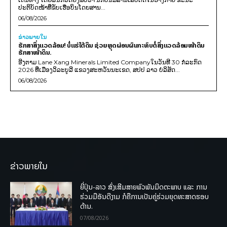
ປະຕິບັດໜ້າທີ່ຂັບເຮືອບິນໂດຍສານ...
06/08/2026
ຂ່າວພາຍ​ໃນ
ຮັກສາສິ່ງແວດລ້ອມ! ບໍ່ແຮ່ໃຕ້ດິນ ຊ່ວຍຫຼຸດຜ່ອນຜົນກະທົບຕໍ່ສິ່ງແວດລ້ອມໜ້າດິນ
ຮັກສາໜ້າດິນ.
ອີງຕາມ Lane Xang Minerals Limited Companyໃນວັນທີ 30 ກໍລະກົດ
2026 ທີ່ເມືອງວິລະບູລີ ແຂວງສະຫວັນນະເຂດ, ສປປ ລາວ ບໍລິສັດ...
06/08/2026
ຂ່າວພາຍໃນ
ຍີ່ປຸ່ນ-ລາວ ສົ່ງເສີມສາຍພົວພັນມິດຕະພາບ ແລະ ການ
ຮ່ວມມືອັນດີງາມ ກໍຄືການເປັນຄູ່ຮ່ວມຍຸດທະສາດຮອບ
ດ້ານ.
07/08/2026