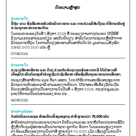
ບົດຄວາມຫຼ້າສຸດ
ຂ່າວພາຍ​ໃນ
ຍີ່ປຸ່ນ-ລາວ ສົ່ງເສີມສາຍພົວພັນມິດຕະພາບ ແລະ ການຮ່ວມມືອັນດີງາມ ກໍຄືການເປັນຄູ່
ຮ່ວມຍຸດທະສາດຮອບດ້ານ.
ໃນຕອນບ່າຍຂອງວັນທີ 5 ສິງຫາ 2026 ທີ່ ກະຊວງການຕ່າງປະເທດ ໄດ້ມີພິທີ
ລົງນາມເອກະສານແລກປ່ຽນ (ສະບັບປັບປຸງ) ສໍາລັບໂຄງການຊ່ວຍເຫຼືອລ້າຈາກ
ລັດຖະບານຍີ່ປຸ່ນ ໃນການປັບປຸງສະໜາມບິນສາກົນວັດໄຕ ມູນຄ່າລວມທັງໝົດ
3,863,000,000 ເຢນ ຫຼື...
07/08/2026
ຂ່າວພາຍ​ໃນ
ກະຊວງສຶກສາທິການ ແລະ ກິລາ ຮ່ວມກັບລັດຖະບານອົດສະຕຣາລີ ໄດ້ນຳສະເໜີ
ເຄື່ອງມືປະເມີນຕົນເອງສຳລັບຄູຊັ້ນປະຖົມສຶກສາ ເພື່ອສົ່ງເສີມຄຸນນະພາບການສຶກສາ.
ກະຊວງສຶກສາທິການ ແລະ ກິລາ (ສສກ), ໂດຍໄດ້ຮັບການສະໜັບສະໜູນຈາກ
ລັດຖະບານອົດສະຕຣາລີ ຜ່ານແຜນງານບີຄວາ, ໄດ້ນຳສະເໜີເຄື່ອງມືປະເມີນ
ຕົນເອງສຳລັບຄູຢ່າງເປັນທາງການໃນວັນທີ 4 ສິງຫາ 2026. ກອງປະຊຸມແມ່ນ
ພາຍໃຕ້ການເປັນປະທານຂອງ ທ່ານ ປອ...
06/08/2026
ຂ່າວຕ່າງປະເທດ
ຈັບນັກບິນມາເລເຊຍ ພ້ອມຍຶດເຄື່ອງຂອງກາງ ຢາອີ ຫຼາຍກວ່າ 70,000 ເມັດ
ສຳນັກຂ່າວຕ່າງປະເທດລາຍງານວ່າ ນັກບິນມາເລເຊຍ ອາດຖືກໂທດປະຫານຊີວິດ
ຫຼັງຖືກຈັບກຸມຢູ່ສະໜາມບິນນານາຊາດ ຊູກາໂນ-ຮັດຕາ ໃນນະຄອນຫຼວງຈາກາ
ຕາ ພ້ອມເຄື່ອງຂອງກາງເປັນຢາອີ ຫຼາຍກວ່າ 70,000 ເມັດ ເຊື່ອງຢູ່ໃນກະເປົາ
ເດີນທາງ ໂດຍຜົນກວດຍັງພົບວ່າ ນັກບິນມີສານເສບຕິດໃນຮ່າງກາຍ ຂະນະ