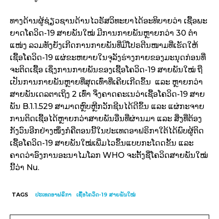
ທາງດ້ານຜູ້ຊ່ຽວຊານດ້ານໄວຣັສວິທະຍາໄດ້ອະທິບາຍວ່າ ເຊື້ອພະ
ຍາດໂຄວິດ-19 ສາຍພັນໃໝ່ ມີການກາຍພັນຫຼາຍກວ່າ 30 ຕໍາ
ແໜ່ງ ລວມທັງຍັງເກີດການກາຍພັນທີ່ມີໂປຣຕີນໜາມທີ່ເຮັດໃຫ້
ເຊື້ອໂຄວິດ-19 ແຜ່ຂະຫຍາຍໃນຈຸລັງຮ່າງກາຍຂອງມະນຸດກ່ອນທີ່
ຈະຕິດເຊື້ອ ເຊິ່ງການກາຍພັນຂອງເຊື້ອໂຄວິດ-19 ສາຍພັນໃໝ່ ຖື
ເປັນການກາຍພັນຫຼາຍທີ່ສຸດເທົ່າທີ່ເຄີຍເກີດຂຶ້ນ ແລະ ຫຼາຍກວ່າ
ສາຍພັນເດລຕາເຖິງ 2 ເທົ່າ ຈຶ່ງຄາດຄະເນວ່າເຊື້ອໂຄວິດ-19 ສາຍ
ພັນ B.1.1.529 ສາມາດຫຼົບຫຼີກວັກຊີນໄດ້ດີຂຶ້ນ ແລະ ແຜ່ກະຈາຍ
ການຕິດເຊື້ອໄດ້ຫຼາຍກວ່າສາຍພັນອື່ນທີ່ຜ່ານມາ ແລະ ສິ່ງທີ່ຕ້ອງ
ກັງວົນອີກຢ່າງໜຶ່ງກໍຄືຕອນນີ້ໃນປະເທດອາຟຣິກາໃຕ້ໄດ້ພົບຜູ້ຕິດ
ເຊື້ອໂຄວິດ-19 ສາຍພັນໃໝ່ເພີ່ມໄວຂຶ້ນແບບກະໂດດຂັ້ນ ແລະ
ຄາດວ່າອົງການອະນາໄມໂລກ WHO ຈະຕັ້ງຊື່ໂຄວິດສາຍພັນໃໝ່
ນີ້ວ່າ Nu.
TAGS
ປະເທດອາຟຣິກາ
ເຊື້ອໂຄວິດ-19 ສາຍພັນໃໝ່