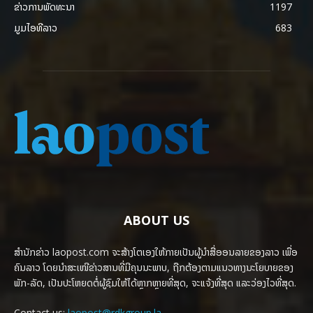
ຂ່າວການພັດທະນາ
1197
ມູມໄອທີລາວ
683
ABOUT US
ສຳນັກຂ່າວ laopost.com ຈະສ້າງໂຕເອງໃຫ້ກາຍເປັນຜູ້ນຳສື່ອອນລາຍຂອງລາວ ເພື່ອ
ຄົນລາວ ໂດຍນຳສະເໜີຂ່າວສານທີ່ມີຄຸນນະພາບ, ຖືກຕ້ອງຕາມແນວທາງນະໂຍບາຍຂອງ
ພັກ-ລັດ, ເປັນປະໂຫຍດຕໍ່ຜູ້ຊົມໃຫ້ໄດ້ຫຼາກຫຼາຍທີ່ສຸດ, ຈະແຈ້ງທີ່ສຸດ ແລະວ່ອງໄວທີ່ສຸດ.
Contact us:
laopost@rdkgroup.la