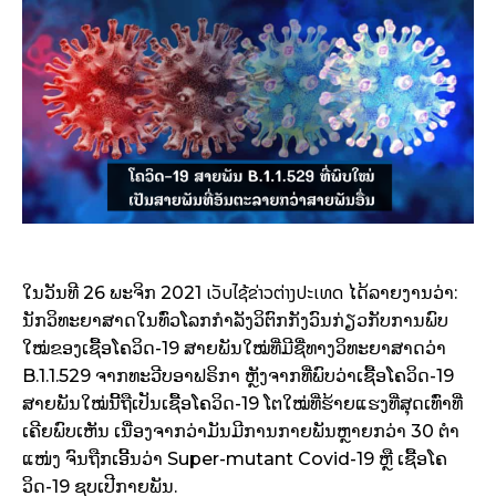
ເວັບໄຊ້ຂ່າວຕ່າງປະເທດ
ໃນວັນທີ 26 ພະຈິກ 2021
ໄດ້ລາຍງານວ່າ:
ນັກວິທະຍາສາດໃນທົ່ວໂລກກໍາລັງວິຕົກກັງວົນກ່ຽວກັບການພົບ
ໃໝ່ຂອງເຊື້ອໂຄວິດ-19 ສາຍພັນໃໝ່ທີ່ມີຊື່ທາງວິທະຍາສາດວ່າ
B.1.1.529 ຈາກທະວີບອາຟຣິກາ ຫຼັງຈາກທີ່ພົບວ່າເຊື້ອໂຄວິດ-19
ສາຍພັນໃໝ່ນີ້ຖືເປັນເຊື້ອໂຄວິດ-19 ໂຕໃໝ່ທີ່ຮ້າຍແຮງທີ່ສຸດເທົ່າທີ່
ເຄີຍພົບເຫັນ ເນື່ອງຈາກວ່າມັນມີການກາຍພັນຫຼາຍກວ່າ 30 ຕໍາ
ແໜ່ງ ຈົນຖືກເອີ້ນວ່າ Super-mutant Covid-19 ຫຼື ເຊື້ອໂຄ
ວິດ-19 ຊູບເປີກາຍພັນ.