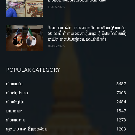
16/07/2026
ອີຣານ-ອາເມລິກາ ເຈລະຈາຍຸດຕິຄວາມຂັດແຍ່ງ! ພາຍໃນ
60 ວັນນີ້ ຖ້າການເຈລະຈາຫຼົ້ມເຫຼວ ຫຼື ມີຝ່າຍໃດຝ່າຍໜຶ່ງ
ລະເມີດ ອາດນໍາມາສູ່ຄວາມຂັດແຍ້ງອີກຄັ້ງ
18/06/2026
POPULAR CATEGORY
ຂ່າວພາຍ​ໃນ
8487
ຂ່າວຕ່າງປະເທດ
7003
ຂ່າວທ້ອງຖິ່ນ
2484
ນານາສາລະ
1547
ຂ່າວເຫດການ
1278
ສຸຂະພາບ ແລະ ສີ່ງແວດລ້ອມ
1203