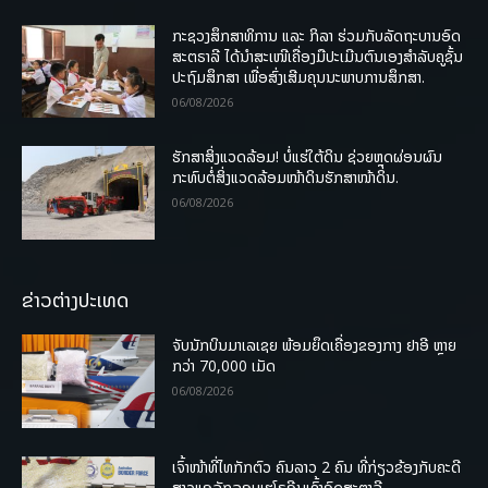
ກະຊວງສຶກສາທິການ ແລະ ກິລາ ຮ່ວມກັບລັດຖະບານອົດ
ສະຕຣາລີ ໄດ້ນຳສະເໜີເຄື່ອງມືປະເມີນຕົນເອງສຳລັບຄູຊັ້ນ
ປະຖົມສຶກສາ ເພື່ອສົ່ງເສີມຄຸນນະພາບການສຶກສາ.
06/08/2026
ຮັກສາສິ່ງແວດລ້ອມ! ບໍ່ແຮ່ໃຕ້ດິນ ຊ່ວຍຫຼຸດຜ່ອນຜົນ
ກະທົບຕໍ່ສິ່ງແວດລ້ອມໜ້າດິນຮັກສາໜ້າດິນ.
06/08/2026
ຂ່າວຕ່າງປະເທດ
ຈັບນັກບິນມາເລເຊຍ ພ້ອມຍຶດເຄື່ອງຂອງກາງ ຢາອີ ຫຼາຍ
ກວ່າ 70,000 ເມັດ
06/08/2026
ເຈົ້າໜ້າທີ່ໄທກັກຕົວ ຄົນລາວ 2 ຄົນ ທີ່ກ່ຽວຂ້ອງກັບຄະດີ
ສາວແອລັກລອບເຮໂຣອີນເຂົ້າອົດສະຕາລີ