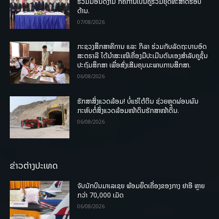
ຮ່ວມມືອັນດີງາມ ກໍຄືການເປັນຄູ່ຮ່ວມຍຸດທະສາດຮອບ
ດ້ານ.
07/08/2026
ກະຊວງສຶກສາທິການ ແລະ ກິລາ ຮ່ວມກັບລັດຖະບານອົດ
ສະຕຣາລີ ໄດ້ນຳສະເໜີເຄື່ອງມືປະເມີນຕົນເອງສຳລັບຄູຊັ້ນ
ປະຖົມສຶກສາ ເພື່ອສົ່ງເສີມຄຸນນະພາບການສຶກສາ.
06/08/2026
ຮັກສາສິ່ງແວດລ້ອມ! ບໍ່ແຮ່ໃຕ້ດິນ ຊ່ວຍຫຼຸດຜ່ອນຜົນ
ກະທົບຕໍ່ສິ່ງແວດລ້ອມໜ້າດິນຮັກສາໜ້າດິນ.
06/08/2026
ຂ່າວຕ່າງປະເທດ
ຈັບນັກບິນມາເລເຊຍ ພ້ອມຍຶດເຄື່ອງຂອງກາງ ຢາອີ ຫຼາຍ
ກວ່າ 70,000 ເມັດ
06/08/2026