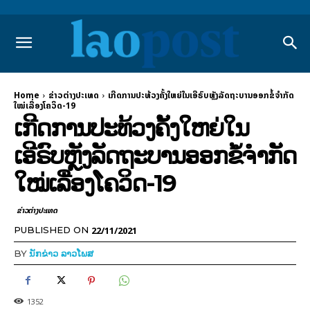
Home
ຂ່າວຕ່າງປະເທດ
ເກີດການປະທ້ວງຄັ້ງໃຫຍ່ໃນເອີຣົບຫຼັງລັດຖະບານອອກຂໍ້ຈຳກັດ
ໃໝ່ເລື່ອງໂຄວິດ-19
ເກີດການປະທ້ວງຄັ້ງໃຫຍ່ໃນ
ເອີຣົບຫຼັງລັດຖະບານອອກຂໍ້ຈຳກັດ
ໃໝ່ເລື່ອງໂຄວິດ-19
ຂ່າວຕ່າງປະເທດ
22/11/2021
PUBLISHED ON
BY
ນັກຂ່າວ ລາວໂພສ
1352