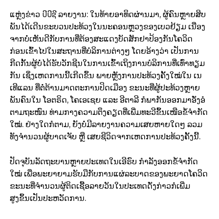
ບີບີຊີ
ແຫຼ່ງຂ່າວ
ລາຍງານ: ໃນທ້າຍອາທິດຜ່ານມາ, ຜູ້ຄົນຫຼາຍສິບ
ພັນໄດ້ເດີນຂະບວນປະທ້ວງໃນນະຄອນຫຼວງຂອງເບວຢ້ຽມ ເນື່ອງ
ຈາກບໍ່ເຫັນດີກັບການທີ່ຕ້ອງສະແດງບັດສັກຢາປ້ອງກັນໂຄວິດ
ກ່ອນເຂົ້າໄປໃນສະຖານທີ່ບໍລິການຕ່າງໆ ໂດຍອ້າງວ່າ ເປັນການ
ກີດກັ້ນຜູ້ບໍ່ໄດ້ຮັບວັກຊີນໃນການເຂົ້າເຖິງການບໍລິການທີ່ເທົ່າທຽມ
ກັນ ເຊິ່ງເຫດການນີ້ເກີດຂຶ້ນ ພາຍຫຼັງການປະທ້ວງຄັ້ງໃໝ່ໃນ ເນ
ເທີແລນ ທີ່ຕໍ່ຕ້ານມາດຕະການປິດເມືອງ ຂະນະທີ່ຜູ້ປະທ້ວງຫຼາຍ
ພັນຄົນໃນ ໂອຕຣິດ, ໂຄເອເຊຍ ແລະ ອີຕາລີ ກໍພາກັນອອກມາອັ່ງອໍ
ຕາມຖະໜົນ ທ່າມກາງຄວາມຕຶງຄຽດທີ່ເພີ່ມທະວີຂຶ້້ນເໜືອຂໍ້ຈຳກັດ
ໃໝ່. ຢ່າງໃດກໍຕາມ, ຍັງບໍ່ມີລາຍງານຄວາມເສຍຫາຍໃດໆ ລວມ
ທັງຈຳນວນຜູ້ບາດເຈັບ ຫຼື ເສຍຊີວິດຈາກເຫດການປະທ້ວງຄັ້ງນີ້.
ປັດຈຸບັນລັດຖະບານຫຼາຍປະເທດໃນເອີຣົບ ກຳລັງອອກຂໍ້ຈຳກັດ
ໃໝ່ ເພື່ອພະຍາຍາມຮັບມືກັບການແຜ່ລະບາດຂອງພະຍາດໂຄວິດ
ຂະນະທີ່ຈຳນວນຜູ້ຕິດເຊື້ອລາຍວັນໃນປະເທດດັ່ງກ່າວກໍເພີ່ມ
ສູງຂຶ້ນເປັນປະຫວັດການ.