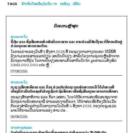
TAGS
ຂໍ້ຈຳກັດໃໝ່ເລື່ອງໂຄວິດ-19
ປະທ້ວງ
ເອີຣົບ
ບົດຄວາມຫຼ້າສຸດ
ຂ່າວພາຍ​ໃນ
ຍີ່ປຸ່ນ-ລາວ ສົ່ງເສີມສາຍພົວພັນມິດຕະພາບ ແລະ ການຮ່ວມມືອັນດີງາມ ກໍຄືການເປັນຄູ່
ຮ່ວມຍຸດທະສາດຮອບດ້ານ.
ໃນຕອນບ່າຍຂອງວັນທີ 5 ສິງຫາ 2026 ທີ່ ກະຊວງການຕ່າງປະເທດ ໄດ້ມີພິທີ
ລົງນາມເອກະສານແລກປ່ຽນ (ສະບັບປັບປຸງ) ສໍາລັບໂຄງການຊ່ວຍເຫຼືອລ້າຈາກ
ລັດຖະບານຍີ່ປຸ່ນ ໃນການປັບປຸງສະໜາມບິນສາກົນວັດໄຕ ມູນຄ່າລວມທັງໝົດ
3,863,000,000 ເຢນ ຫຼື...
07/08/2026
ຂ່າວພາຍ​ໃນ
ກະຊວງສຶກສາທິການ ແລະ ກິລາ ຮ່ວມກັບລັດຖະບານອົດສະຕຣາລີ ໄດ້ນຳສະເໜີ
ເຄື່ອງມືປະເມີນຕົນເອງສຳລັບຄູຊັ້ນປະຖົມສຶກສາ ເພື່ອສົ່ງເສີມຄຸນນະພາບການສຶກສາ.
ກະຊວງສຶກສາທິການ ແລະ ກິລາ (ສສກ), ໂດຍໄດ້ຮັບການສະໜັບສະໜູນຈາກ
ລັດຖະບານອົດສະຕຣາລີ ຜ່ານແຜນງານບີຄວາ, ໄດ້ນຳສະເໜີເຄື່ອງມືປະເມີນ
ຕົນເອງສຳລັບຄູຢ່າງເປັນທາງການໃນວັນທີ 4 ສິງຫາ 2026. ກອງປະຊຸມແມ່ນ
ພາຍໃຕ້ການເປັນປະທານຂອງ ທ່ານ ປອ...
06/08/2026
ຂ່າວຕ່າງປະເທດ
ຈັບນັກບິນມາເລເຊຍ ພ້ອມຍຶດເຄື່ອງຂອງກາງ ຢາອີ ຫຼາຍກວ່າ 70,000 ເມັດ