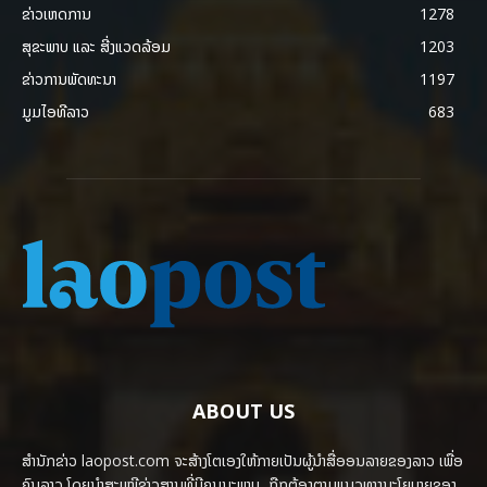
ຂ່າວເຫດການ
1278
ສຸຂະພາບ ແລະ ສີ່ງແວດລ້ອມ
1203
ຂ່າວການພັດທະນາ
1197
ມູມໄອທີລາວ
683
ABOUT US
ສຳນັກຂ່າວ laopost.com ຈະສ້າງໂຕເອງໃຫ້ກາຍເປັນຜູ້ນຳສື່ອອນລາຍຂອງລາວ ເພື່ອ
ຄົນລາວ ໂດຍນຳສະເໜີຂ່າວສານທີ່ມີຄຸນນະພາບ, ຖືກຕ້ອງຕາມແນວທາງນະໂຍບາຍຂອງ