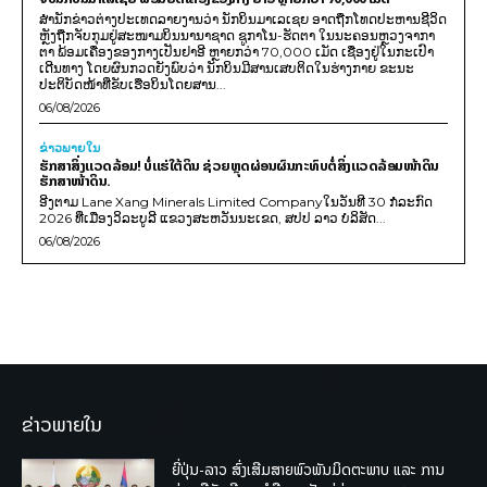
ສຳນັກຂ່າວຕ່າງປະເທດລາຍງານວ່າ ນັກບິນມາເລເຊຍ ອາດຖືກໂທດປະຫານຊີວິດ
ຫຼັງຖືກຈັບກຸມຢູ່ສະໜາມບິນນານາຊາດ ຊູກາໂນ-ຮັດຕາ ໃນນະຄອນຫຼວງຈາກາ
ຕາ ພ້ອມເຄື່ອງຂອງກາງເປັນຢາອີ ຫຼາຍກວ່າ 70,000 ເມັດ ເຊື່ອງຢູ່ໃນກະເປົາ
ເດີນທາງ ໂດຍຜົນກວດຍັງພົບວ່າ ນັກບິນມີສານເສບຕິດໃນຮ່າງກາຍ ຂະນະ
ປະຕິບັດໜ້າທີ່ຂັບເຮືອບິນໂດຍສານ...
06/08/2026
ຂ່າວພາຍ​ໃນ
ຮັກສາສິ່ງແວດລ້ອມ! ບໍ່ແຮ່ໃຕ້ດິນ ຊ່ວຍຫຼຸດຜ່ອນຜົນກະທົບຕໍ່ສິ່ງແວດລ້ອມໜ້າດິນ
ຮັກສາໜ້າດິນ.
ອີງຕາມ Lane Xang Minerals Limited Companyໃນວັນທີ 30 ກໍລະກົດ
2026 ທີ່ເມືອງວິລະບູລີ ແຂວງສະຫວັນນະເຂດ, ສປປ ລາວ ບໍລິສັດ...
06/08/2026
ຂ່າວພາຍໃນ
ຍີ່ປຸ່ນ-ລາວ ສົ່ງເສີມສາຍພົວພັນມິດຕະພາບ ແລະ ການ