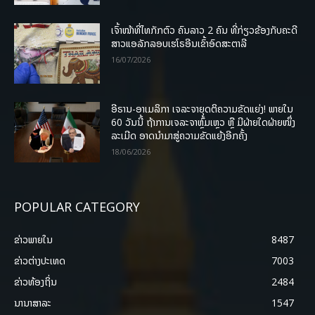
ເຈົ້າໜ້າທີ່ໄທກັກຕົວ ຄົນລາວ 2 ຄົນ ທີ່ກ່ຽວຂ້ອງກັບຄະດີ
ສາວແອລັກລອບເຮໂຣອີນເຂົ້າອົດສະຕາລີ
16/07/2026
ອີຣານ-ອາເມລິກາ ເຈລະຈາຍຸດຕິຄວາມຂັດແຍ່ງ! ພາຍໃນ
60 ວັນນີ້ ຖ້າການເຈລະຈາຫຼົ້ມເຫຼວ ຫຼື ມີຝ່າຍໃດຝ່າຍໜຶ່ງ
ລະເມີດ ອາດນໍາມາສູ່ຄວາມຂັດແຍ້ງອີກຄັ້ງ
18/06/2026
POPULAR CATEGORY
ຂ່າວພາຍ​ໃນ
8487
ຂ່າວຕ່າງປະເທດ
7003
ຂ່າວທ້ອງຖິ່ນ
2484
ນານາສາລະ
1547