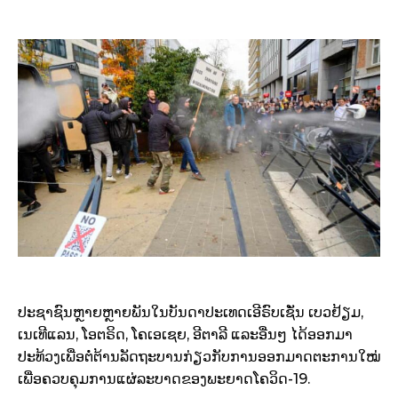
ປະຊາຊົນຫຼາຍຫຼາຍພັນໃນບັນດາປະເທດເອີຣົບເຊັ່ນ ເບວຢ້ຽມ,
ເນເທີແລນ, ໂອຕຣິດ, ໂຄເອເຊຍ, ອີຕາລີ ແລະອື່ນໆ ໄດ້ອອກມາ
ປະທ້ວງເພື່ອຕໍ່ຕ້ານລັດຖະບານກ່ຽວກັບການອອກມາດຕະການໃໝ່
ເພື່ອຄວບຄຸມການແຜ່ລະບາດຂອງພະຍາດໂຄວິດ-19.