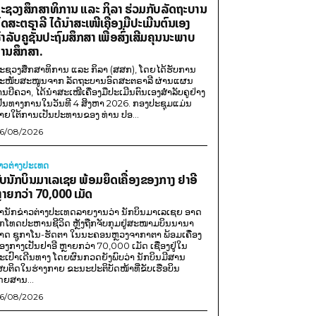
ະຊວງສຶກສາທິການ ແລະ ກິລາ ຮ່ວມກັບລັດຖະບານ
ົດສະຕຣາລີ ໄດ້ນຳສະເໜີເຄື່ອງມືປະເມີນຕົນເອງ
ຳລັບຄູຊັ້ນປະຖົມສຶກສາ ເພື່ອສົ່ງເສີມຄຸນນະພາບ
ານສຶກສາ.
ະຊວງສຶກສາທິການ ແລະ ກິລາ (ສສກ), ໂດຍໄດ້ຮັບການ
ະໜັບສະໜູນຈາກ ລັດຖະບານອົດສະຕຣາລີ ຜ່ານແຜນ
ານບີຄວາ, ໄດ້ນຳສະເໜີເຄື່ອງມືປະເມີນຕົນເອງສຳລັບຄູຢ່າງ
ປັນທາງການໃນວັນທີ 4 ສິງຫາ 2026. ກອງປະຊຸມແມ່ນ
າຍໃຕ້ການເປັນປະທານຂອງ ທ່ານ ປອ...
6/08/2026
່າວຕ່າງປະເທດ
ັບນັກບິນມາເລເຊຍ ພ້ອມຍຶດເຄື່ອງຂອງກາງ ຢາອີ
ຼາຍກວ່າ 70,000 ເມັດ
ຳນັກຂ່າວຕ່າງປະເທດລາຍງານວ່າ ນັກບິນມາເລເຊຍ ອາດ
ືກໂທດປະຫານຊີວິດ ຫຼັງຖືກຈັບກຸມຢູ່ສະໜາມບິນນານາ
າດ ຊູກາໂນ-ຮັດຕາ ໃນນະຄອນຫຼວງຈາກາຕາ ພ້ອມເຄື່ອງ
ອງກາງເປັນຢາອີ ຫຼາຍກວ່າ 70,000 ເມັດ ເຊື່ອງຢູ່ໃນ
ະເປົາເດີນທາງ ໂດຍຜົນກວດຍັງພົບວ່າ ນັກບິນມີສານ
ສບຕິດໃນຮ່າງກາຍ ຂະນະປະຕິບັດໜ້າທີ່ຂັບເຮືອບິນ
ດຍສານ...
6/08/2026