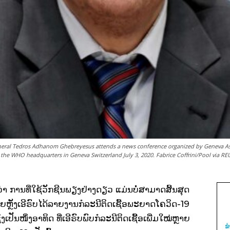
neral Tedros Adhanom Ghebreyesus attends a news conference organized by Geneva As
 the WHO headquarters in Geneva Switzerland July 3, 2020. Fabrice Coffrini/Pool via R
ການທີ່ໃຊ້ວັກຊີນພຽງຢ່າງດຽວ ແມ່ນບໍ່ສາມາດສິ້ນສຸດ
ຼັງເອີຣົບໄດ້ລາຍງານກໍລະນີຕິດເຊື້ອພະຍາດໂຄວິດ-19
ງເປັນໜຶ່ງອາທິດ ທີ່ເອີຣົບພົບກໍລະນີຕິດເຊື້ອເພີ່ມໃໝ່ຫຼາຍ
ຂ