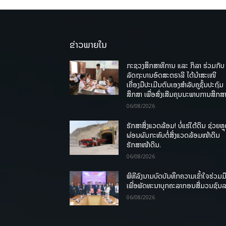
ຂ່າວພາຍໃນ
ກະຊວງສຶກສາທິການ ແລະ ກິລາ ຮ່ວມກັບ
ລັດຖະບານອົດສະຕຣາລີ ໄດ້ນຳສະເໜີ
ເຄື່ອງມືປະເມີນຕົນເອງສຳລັບຄູຊັ້ນປະຖົມ
ສຶກສາ ເພື່ອສົ່ງເສີມຄຸນນະພາບການສຶກສາ
06/08/2026
ຮັກສາສິ່ງແວດລ້ອມ! ບໍ່ແຮ່ໃຕ້ດິນ ຊ່ວຍຫຼ
ຜ່ອນຜົນກະທົບຕໍ່ສິ່ງແວດລ້ອມໜ້າດິນ
ຮັກສາໜ້າດິນ.
06/08/2026
ພິທີລົງນາມບົດບັນທຶກຄວາມເຂົ້າໃຈຮ່ວມມ
ເພື່ອພັດທະນາບຸກຄະລາກອນສື່ມວນຊົນ
06/08/2026