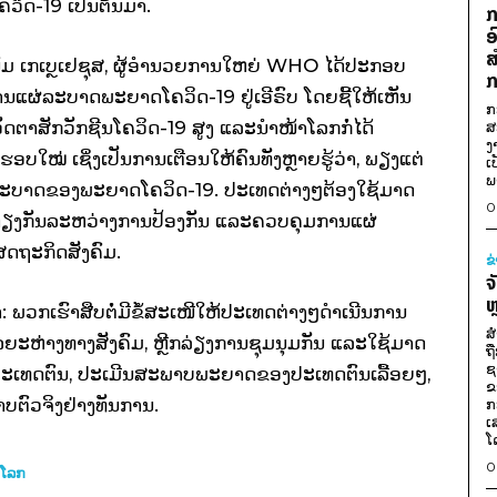
ິດ-19 ເປັນຕົ້ນມາ.
ກ
ອ
ສ
ານົມ ເກເບຼເຢຊຸສ, ຜູ້ອຳນວຍການໃຫຍ່ WHO ໄດ້ປະກອບ
ກ
ແຜ່ລະບາດພະຍາດໂຄວິດ-19 ຢູ່ເອີຣົບ ໂດຍຊີ້ໃຫ້ເຫັນ
ກ
ອັດຕາສັກວັກຊີນໂຄວິດ-19 ສູງ​ ແລະ​ນຳໜ້າໂລກກໍ່ໄດ້
ສ
ງ
ໝ່ ເຊິ່ງເປັນການເຕືອນໃຫ້ຄົນທັງຫຼາຍຮູ້ວ່າ, ພຽງແຕ່
ເ
ພ
ແຜ່ລະບາດຂອງພະຍາດໂຄວິດ-19. ປະເທດຕ່າງໆຕ້ອງໃຊ້ມາດ
0
ຽງກັນລະຫວ່າງການປ້ອງກັນ​ ແລະ​ຄວບຄຸມການແຜ່
ດຖະກິດສັງຄົມ.
ຂ
ຈ
ຫ
ວ່າ: ພວກເຮົາສືບຕໍ່ມີຂໍ້ສະເໜີໃຫ້ປະເທດຕ່າງໆດຳເນີນການ
ສ
ລຍະຫ່າງທາງສັງຄົມ, ຫຼີກລ່ຽງການຊຸມນຸມກັນ ແລະໃຊ້ມາດ
ຖ
ຊ
ະເທດຕົນ, ປະເມີນສະພາບພະຍາດຂອງປະເທດຕົນເລື້ອຍໆ,
ຂ
ຕົວຈິງຢ່າງທັນການ.
ກ
ເ
ໂ
0
ມໂລກ