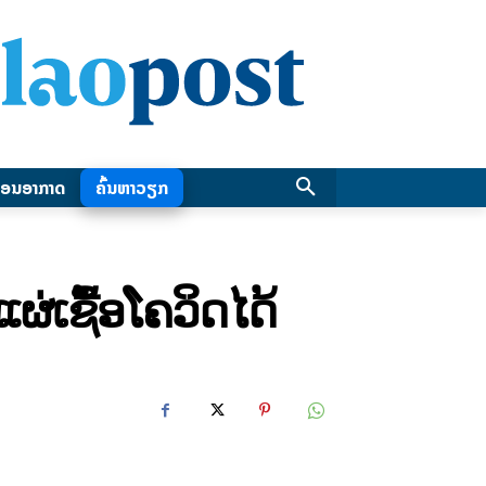
ອນອາກາດ
ຄົ້ນຫາວຽກ
່ເຊື້ອໂຄວິດໄດ້