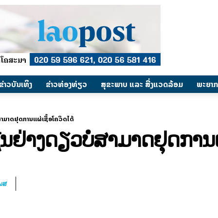
​ຂ່າວບັນເທິງ
​ຂ່າວທ່ອງທ່ຽວ
ສຸຂະພາບ ແລະ ສີ່ງແວດລ້ອມ
ພະຍາກ
າມາດຢຸດການແຜ່ເຊື້ອໂຄວິດໄດ້
ນຢ່າງດຽວບໍ່ສາມາດຢຸດການແຜ
ໂພສ