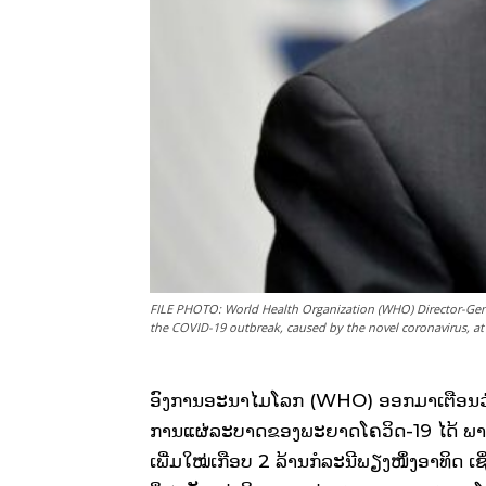
FILE PHOTO: World Health Organization (WHO) Director-Ge
the COVID-19 outbreak, caused by the novel coronavirus, at
ອົງການອະນາໄມໂລກ (WHO) ອອກມາເຕືອນວ່າ 
ການແຜ່ລະບາດຂອງພະຍາດໂຄວິດ-19 ໄດ້ ພາຍຫ
ເພີ່ມໃໝ່ເກືອບ 2 ລ້ານກໍລະນີພຽງໜຶ່ງອາທິດ ເຊິ່