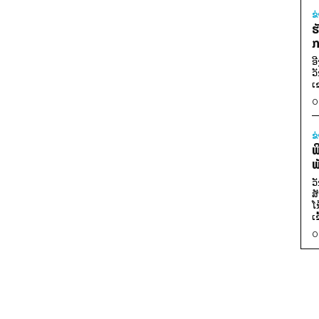
ຂ
ຮ
ກ
ອ
ວ
ເ
0
ຂ
ພ
ພ
ວ
ສ
ໂ
ເ
0