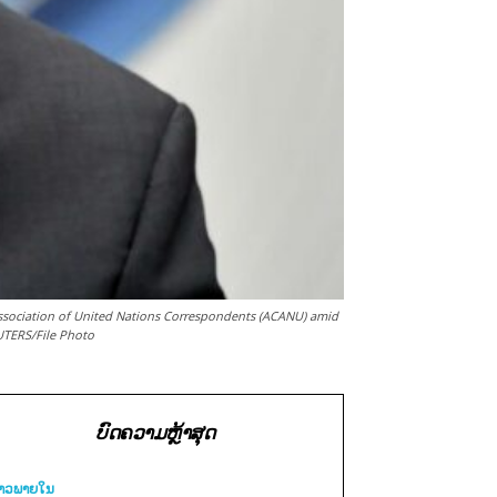
sociation of United Nations Correspondents (ACANU) amid
EUTERS/File Photo
ບົດຄວາມຫຼ້າສຸດ
່າວພາຍ​ໃນ