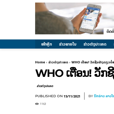
ໜ້າຫຼັກ
ຂ່າວພາຍ​ໃນ
ຂ່າວຕ່າງປະເທດ
Home
ຂ່າວຕ່າງປະເທດ
WHO ເຕືອນ! ວັກຊີນຢ່າງດຽວບໍ່ສ
WHO ເຕືອນ! ວັກຊີ
ຂ່າວຕ່າງປະເທດ
15/11/2021
PUBLISHED ON
BY
ນັກຂ່າວ ລາວ
1163