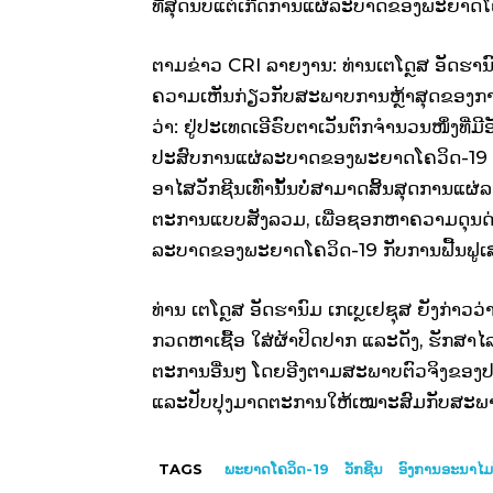
ທີ່ສຸດນັບແຕ່ເກີດການແຜ່ລະບາດຂອງພະຍາດໂຄວ
ຕາມ​ຂ່າວ​ CRI ລາຍງານ: ທ່ານເຕໂດຼສ ອັດຮ
ຄວາມເຫັນກ່ຽວກັບສະພາບການຫຼ້າສຸດຂອງການ
ວ່າ: ຢູ່ປະເທດເອີຣົບຕາເວັນຕົກຈຳນວນໜຶ່ງທີ່ມີ
ປະສົບການແຜ່ລະບາດຂອງພະຍາດໂຄວິດ-19 ຮອບໃ
ອາໄສວັກຊີນເທົ່ານັ້ນບໍ່ສາມາດສິ້ນສຸດການ
ຕະການແບບສັງລວມ, ເພື່ອຊອກຫາຄວາມດຸນດ່
ລະບາດຂອງພະຍາດໂຄວິດ-19 ກັບການຟື້ນຟູເສ
ທ່ານ​ ເຕໂດຼສ ອັດຮານົມ ເກເບຼເຢຊຸສ ຍັງ​ກ່າວ
ກວດຫາເຊື້ອ ໃສ່ຜ້າປິດປາກ ແລະດັງ, ຮັກສາໄ
ຕະການອື່ນໆ ໂດຍອີງຕາມສະພາບຕົວຈິງຂອງປ
ແລະປັບປຸງມາດຕະການໃຫ້ເໝາະສົມກັບສະພາບ
TAGS
ພະຍາດ​ໂຄ​ວິດ-19
ວັກຊີນ
ອົງການອະນາໄ