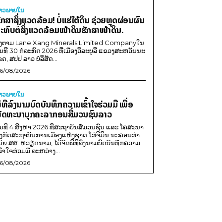
່າວພາຍ​ໃນ
ັກສາສິ່ງແວດລ້ອມ! ບໍ່ແຮ່ໃຕ້ດິນ ຊ່ວຍຫຼຸດຜ່ອນຜົນ
ະທົບຕໍ່ສິ່ງແວດລ້ອມໜ້າດິນຮັກສາໜ້າດິນ.
ີງຕາມ Lane Xang Minerals Limited Companyໃນ
ັນທີ 30 ກໍລະກົດ 2026 ທີ່ເມືອງວິລະບູລີ ແຂວງສະຫວັນນະ
ຂດ, ສປປ ລາວ ບໍລິສັດ...
6/08/2026
່າວພາຍ​ໃນ
ິທີລົງນາມບົດບັນທຶກຄວາມເຂົ້າໃຈຮ່ວມມື ເພື່ອ
ັດທະນາບຸກຄະລາກອນສື່ມວນຊົນລາວ
ັນທີ 4 ສິງຫາ 2026 ທີ່ສະຖາບັນສື່ມວນຊົນ ແລະ ໂຄສະນາ
ັງກັດສະຖາບັນການເມືອງແຫ່ງຊາດ ໂຮ່ຈິມິນ ນະຄອນຮ່າ
ນ້ຍ ສສ. ຫວຽດນາມ, ໄດ້ຈັດພິທີລົງນາມບົດບັນທຶກຄວາມ
ຂົ້າໃຈຮ່ວມມື ລະຫວ່າງ...
6/08/2026