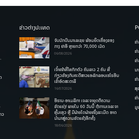
ຂ່າວຕ່າງປະເທດ
P
ຈັບນັກບິນມາເລເຊຍ ພ້ອມຍຶດເຄື່ອງຂອງ
ຂ່
ກາງ ຢາອີ ຫຼາຍກວ່າ 70,000 ເມັດ
ຂ່
06/08/2026
.
ຂ່
ເຈົ້າໜ້າທີ່ໄທກັກຕົວ ຄົນລາວ 2 ຄົນ ທີ່
ນາ
ກ່ຽວຂ້ອງກັບຄະດີສາວແອລັກລອບເຮໂຣອີນ
ຸດ
ຂ່
ເຂົ້າອົດສະຕາລີ
ສຸ
16/07/2026
ຂ່
ອີຣານ-ອາເມລິກາ ເຈລະຈາຍຸດຕິຄວາມ
ຂັດແຍ່ງ! ພາຍໃນ 60 ວັນນີ້ ຖ້າການເຈລະຈາ
ມູ
ື
ຫຼົ້ມເຫຼວ ຫຼື ມີຝ່າຍໃດຝ່າຍໜຶ່ງລະເມີດ ອາດ
ລາວ
ນໍາມາສູ່ຄວາມຂັດແຍ້ງອີກຄັ້ງ
18/06/2026