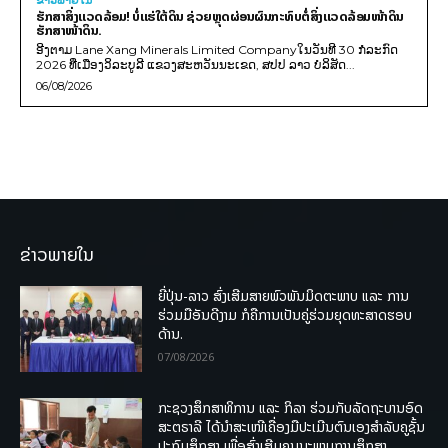
ຂ່າວພາຍ​ໃນ
ຮັກສາສິ່ງແວດລ້ອມ! ບໍ່ແຮ່ໃຕ້ດິນ ຊ່ວຍຫຼຸດຜ່ອນຜົນກະທົບຕໍ່ສິ່ງແວດລ້ອມໜ້າດິນ
ຮັກສາໜ້າດິນ.
ອີງຕາມ Lane Xang Minerals Limited Companyໃນວັນທີ 30 ກໍລະກົດ
2026 ທີ່ເມືອງວິລະບູລີ ແຂວງສະຫວັນນະເຂດ, ສປປ ລາວ ບໍລິສັດ...
06/08/2026
ຂ່າວພາຍໃນ
ຍີ່ປຸ່ນ-ລາວ ສົ່ງເສີມສາຍພົວພັນມິດຕະພາບ ແລະ ການ
ຮ່ວມມືອັນດີງາມ ກໍຄືການເປັນຄູ່ຮ່ວມຍຸດທະສາດຮອບ
ດ້ານ.
07/08/2026
ກະຊວງສຶກສາທິການ ແລະ ກິລາ ຮ່ວມກັບລັດຖະບານອົດ
ສະຕຣາລີ ໄດ້ນຳສະເໜີເຄື່ອງມືປະເມີນຕົນເອງສຳລັບຄູຊັ້ນ
ປະຖົມສຶກສາ ເພື່ອສົ່ງເສີມຄຸນນະພາບການສຶກສາ.