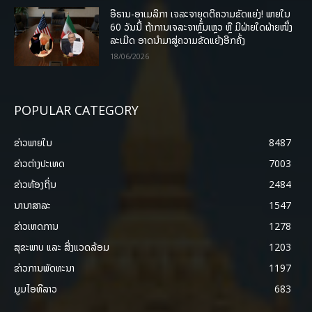
ອີຣານ-ອາເມລິກາ ເຈລະຈາຍຸດຕິຄວາມຂັດແຍ່ງ! ພາຍໃນ
60 ວັນນີ້ ຖ້າການເຈລະຈາຫຼົ້ມເຫຼວ ຫຼື ມີຝ່າຍໃດຝ່າຍໜຶ່ງ
ລະເມີດ ອາດນໍາມາສູ່ຄວາມຂັດແຍ້ງອີກຄັ້ງ
18/06/2026
POPULAR CATEGORY
ຂ່າວພາຍ​ໃນ
8487
ຂ່າວຕ່າງປະເທດ
7003
ຂ່າວທ້ອງຖິ່ນ
2484
ນານາສາລະ
1547
ຂ່າວເຫດການ
1278
ສຸຂະພາບ ແລະ ສີ່ງແວດລ້ອມ
1203
ຂ່າວການພັດທະນາ
1197
ມູມໄອທີລາວ
683