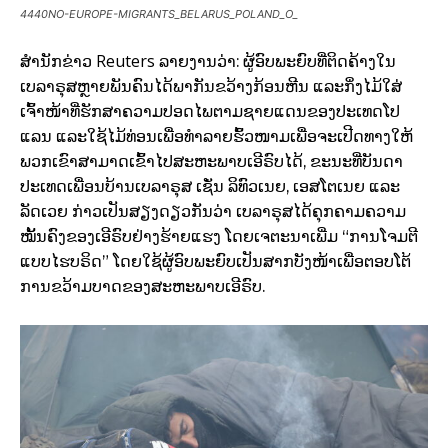
4440NO-EUROPE-MIGRANTS_BELARUS_POLAND_O_
Reuters
ສຳນັກຂ່າວ
ລາຍງານວ່າ: ຜູ້ອົບພະຍົບທີ່ຕິດຄ້າງໃນ
ເບລາຣຸສຫຼາຍພັນຄົນໄດ້ພາກັນຂວ້າງກ້ອນຫີນ ແລະກິ່ງໄມ້ໃສ່
ເຈົ້າໜ້າທີ່ຮັກສາຄວາມປອດໄພຕາມຊາຍແດນຂອງປະເທດໂປ
ແລນ ແລະໃຊ້ໄມ້ທ່ອນເພື່ອທຳລາຍຮົ້ວໜາມເພື່ອຈະເປີດທາງໃຫ້
ພວກເຂົາສາມາດເຂົ້າໄປສະຫະພາບເອີຣົບໄດ້, ຂະນະທີ່ບັນດາ
ປະເທດເພື່ອນບ້ານເບລາຣຸສ ເຊັ່ນ ລິທົວເນຍ, ເອສໂຕເນຍ ແລະ
ລັດເວຍ ກ່າວເປັນສຽງດຽວກັນວ່າ ເບລາຣຸສໄດ້ຄຸກຄາມຄວາມ
ໝັ້ນຄົງຂອງເອີຣົບຢ່າງຮ້າຍແຮງ ໂດຍເຈຕະນາເພີ່ມ “ການໂຈມຕີ
ແບບໄຮບຣິດ” ໂດຍໃຊ້ຜູ້ອົບພະຍົບເປັນສາກບັງໜ້າເພື່ອຕອບໂຕ້
ການຂວ້າມບາດຂອງສະຫະພາບເອີຣົບ.