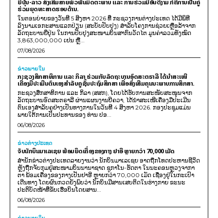
ຍີ່ປຸ່ນ-ລາວ ສົ່ງເສີມສາຍພົວພັນມິດຕະພາບ ແລະ ການຮ່ວມມືອັນດີງາມ ກໍຄືການເປັນຄູ່
ຮ່ວມຍຸດທະສາດຮອບດ້ານ.
ໃນຕອນບ່າຍຂອງວັນທີ 5 ສິງຫາ 2026 ທີ່ ກະຊວງການຕ່າງປະເທດ ໄດ້ມີພິທີ
ລົງນາມເອກະສານແລກປ່ຽນ (ສະບັບປັບປຸງ) ສໍາລັບໂຄງການຊ່ວຍເຫຼືອລ້າຈາກ
ລັດຖະບານຍີ່ປຸ່ນ ໃນການປັບປຸງສະໜາມບິນສາກົນວັດໄຕ ມູນຄ່າລວມທັງໝົດ
3,863,000,000 ເຢນ ຫຼື...
07/08/2026
ຂ່າວພາຍ​ໃນ
ກະຊວງສຶກສາທິການ ແລະ ກິລາ ຮ່ວມກັບລັດຖະບານອົດສະຕຣາລີ ໄດ້ນຳສະເໜີ
ເຄື່ອງມືປະເມີນຕົນເອງສຳລັບຄູຊັ້ນປະຖົມສຶກສາ ເພື່ອສົ່ງເສີມຄຸນນະພາບການສຶກສາ.
ກະຊວງສຶກສາທິການ ແລະ ກິລາ (ສສກ), ໂດຍໄດ້ຮັບການສະໜັບສະໜູນຈາກ
ລັດຖະບານອົດສະຕຣາລີ ຜ່ານແຜນງານບີຄວາ, ໄດ້ນຳສະເໜີເຄື່ອງມືປະເມີນ
ຕົນເອງສຳລັບຄູຢ່າງເປັນທາງການໃນວັນທີ 4 ສິງຫາ 2026. ກອງປະຊຸມແມ່ນ
ພາຍໃຕ້ການເປັນປະທານຂອງ ທ່ານ ປອ...
06/08/2026
ຂ່າວຕ່າງປະເທດ
ຈັບນັກບິນມາເລເຊຍ ພ້ອມຍຶດເຄື່ອງຂອງກາງ ຢາອີ ຫຼາຍກວ່າ 70,000 ເມັດ
ສຳນັກຂ່າວຕ່າງປະເທດລາຍງານວ່າ ນັກບິນມາເລເຊຍ ອາດຖືກໂທດປະຫານຊີວິດ
ຫຼັງຖືກຈັບກຸມຢູ່ສະໜາມບິນນານາຊາດ ຊູກາໂນ-ຮັດຕາ ໃນນະຄອນຫຼວງຈາກາ
ຕາ ພ້ອມເຄື່ອງຂອງກາງເປັນຢາອີ ຫຼາຍກວ່າ 70,000 ເມັດ ເຊື່ອງຢູ່ໃນກະເປົາ
ເດີນທາງ ໂດຍຜົນກວດຍັງພົບວ່າ ນັກບິນມີສານເສບຕິດໃນຮ່າງກາຍ ຂະນະ
ປະຕິບັດໜ້າທີ່ຂັບເຮືອບິນໂດຍສານ...
06/08/2026