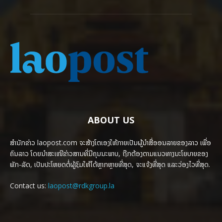
ABOUT US
ສຳນັກຂ່າວ laopost.com ຈະສ້າງໂຕເອງໃຫ້ກາຍເປັນຜູ້ນຳສື່ອອນລາຍຂອງລາວ ເພື່ອ
ຄົນລາວ ໂດຍນຳສະເໜີຂ່າວສານທີ່ມີຄຸນນະພາບ, ຖືກຕ້ອງຕາມແນວທາງນະໂຍບາຍຂອງ
ພັກ-ລັດ, ເປັນປະໂຫຍດຕໍ່ຜູ້ຊົມໃຫ້ໄດ້ຫຼາກຫຼາຍທີ່ສຸດ, ຈະແຈ້ງທີ່ສຸດ ແລະວ່ອງໄວທີ່ສຸດ.
Contact us:
laopost@rdkgroup.la