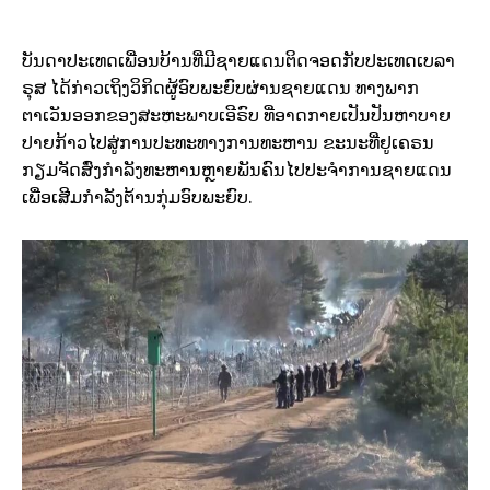
ບັນດາປະເທດເພື່ອນບ້ານທີ່ມີຊາຍແດນຕິດຈອດກັບປະເທດເບລາ
ຣຸສ ໄດ້ກ່າວເຖິງວິກິດຜູ້ອົບພະຍົບຜ່ານຊາຍແດນ ທາງພາກ
ຕາເວັນອອກຂອງສະຫະພາບເອີຣົບ ທີ່ອາດກາຍເປັນປັນຫາບາຍ
ປາຍກ້າວໄປສູ່ການປະທະທາງການທະຫານ ຂະນະທີ່ຢູເຄຣນ
ກຽມຈັດສົ່ງກຳລັງທະຫານຫຼາຍພັນຄົນໄປປະຈຳການຊາຍແດນ
ເພື່ອເສີມກຳລັງຕ້ານກຸ່ມອົບພະຍົບ.