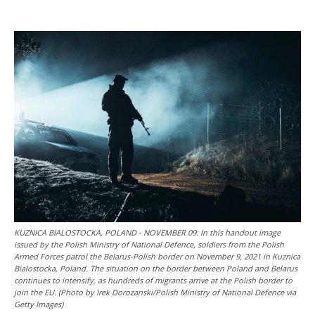
KUZNICA BIALOSTOCKA, POLAND - NOVEMBER 09: In this handout image
issued by the Polish Ministry of National Defence, soldiers from the Polish
Armed Forces patrol the Belarus-Polish border on November 9, 2021 in Kuznica
Bialostocka, Poland. The situation on the border between Poland and Belarus
continues to intensify, as hundreds of migrants arrive at the Polish border to
join the EU. (Photo by Irek Dorozanski/Polish Ministry of National Defence via
Getty Images)