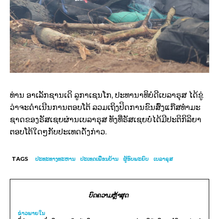
ທ່ານ ອາເລັກຊານເດິ ລູກາເຊນໂກ, ປະທານາທິບໍດີເບລາຣຸສ ໄດ້ຂູ່
ວ່າຈະດຳເນີນການຕອບໂຕ້ ລວມເຖິງປິດການຂົນສົ່ງແກ໊ສທຳມະ
ຊາດຂອງຣັສເຊຍຜ່ານເບລາຣຸສ ທັງທີ່ຣັສເຊຍບໍ່ໄດ້ມີປະຕິກິລິຍາ
ຕອບໂຕ້ໃດໆກັບປະເທດດັ່ງກ່າວ.
TAGS
ປະທະທາງທະຫານ
ປະເທດເພື່ອນບ້ານ
ຜູ້ອົບພະຍົບ
ເບລາຣຸສ
ບົດຄວາມຫຼ້າສຸດ
ຂ່າວພາຍ​ໃນ