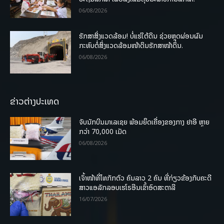
06/08/2026
ຮັກສາສິ່ງແວດລ້ອມ! ບໍ່ແຮ່ໃຕ້ດິນ ຊ່ວຍຫຼຸດຜ່ອນຜົນ
ກະທົບຕໍ່ສິ່ງແວດລ້ອມໜ້າດິນຮັກສາໜ້າດິນ.
06/08/2026
ຂ່າວຕ່າງປະເທດ
ຈັບນັກບິນມາເລເຊຍ ພ້ອມຍຶດເຄື່ອງຂອງກາງ ຢາອີ ຫຼາຍ
ກວ່າ 70,000 ເມັດ
06/08/2026
ເຈົ້າໜ້າທີ່ໄທກັກຕົວ ຄົນລາວ 2 ຄົນ ທີ່ກ່ຽວຂ້ອງກັບຄະດີ
ສາວແອລັກລອບເຮໂຣອີນເຂົ້າອົດສະຕາລີ
16/07/2026