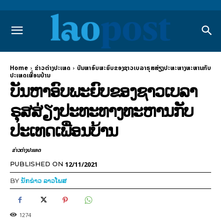
Home
ຂ່າວຕ່າງປະເທດ
ບັນຫາອົບພະຍົບຂອງຊາວເບລາຣຸສສ່ຽງປະທະທາງທະຫານກັບ
ປະເທດເພື່ອນບ້ານ
ບັນຫາອົບພະຍົບຂອງຊາວເບລາ
ຣຸສສ່ຽງປະທະທາງທະຫານກັບ
ປະເທດເພື່ອນບ້ານ
ຂ່າວຕ່າງປະເທດ
12/11/2021
PUBLISHED ON
BY
ນັກຂ່າວ ລາວໂພສ
1274