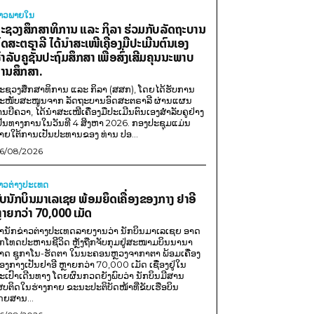
່າວພາຍ​ໃນ
ະຊວງສຶກສາທິການ ແລະ ກິລາ ຮ່ວມກັບລັດຖະບານ
ົດສະຕຣາລີ ໄດ້ນຳສະເໜີເຄື່ອງມືປະເມີນຕົນເອງ
ຳລັບຄູຊັ້ນປະຖົມສຶກສາ ເພື່ອສົ່ງເສີມຄຸນນະພາບ
ານສຶກສາ.
ະຊວງສຶກສາທິການ ແລະ ກິລາ (ສສກ), ໂດຍໄດ້ຮັບການ
ະໜັບສະໜູນຈາກ ລັດຖະບານອົດສະຕຣາລີ ຜ່ານແຜນ
ານບີຄວາ, ໄດ້ນຳສະເໜີເຄື່ອງມືປະເມີນຕົນເອງສຳລັບຄູຢ່າງ
ປັນທາງການໃນວັນທີ 4 ສິງຫາ 2026. ກອງປະຊຸມແມ່ນ
າຍໃຕ້ການເປັນປະທານຂອງ ທ່ານ ປອ...
6/08/2026
່າວຕ່າງປະເທດ
ັບນັກບິນມາເລເຊຍ ພ້ອມຍຶດເຄື່ອງຂອງກາງ ຢາອີ
ຼາຍກວ່າ 70,000 ເມັດ
ຳນັກຂ່າວຕ່າງປະເທດລາຍງານວ່າ ນັກບິນມາເລເຊຍ ອາດ
ືກໂທດປະຫານຊີວິດ ຫຼັງຖືກຈັບກຸມຢູ່ສະໜາມບິນນານາ
າດ ຊູກາໂນ-ຮັດຕາ ໃນນະຄອນຫຼວງຈາກາຕາ ພ້ອມເຄື່ອງ
ອງກາງເປັນຢາອີ ຫຼາຍກວ່າ 70,000 ເມັດ ເຊື່ອງຢູ່ໃນ
ະເປົາເດີນທາງ ໂດຍຜົນກວດຍັງພົບວ່າ ນັກບິນມີສານ
ສບຕິດໃນຮ່າງກາຍ ຂະນະປະຕິບັດໜ້າທີ່ຂັບເຮືອບິນ
ດຍສານ...