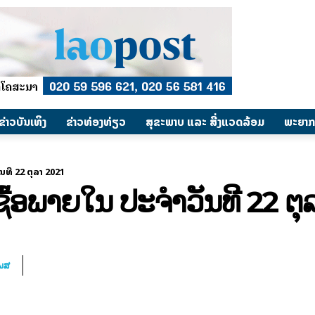
​ຂ່າວບັນເທິງ
​ຂ່າວທ່ອງທ່ຽວ
ສຸຂະພາບ ແລະ ສີ່ງແວດລ້ອມ
ພະຍາກ
ັນທີ 22 ຕຸລາ 2021
ື້ອພາຍໃນ ປະຈໍາວັນທີ 22 ຕຸ
ໂພສ