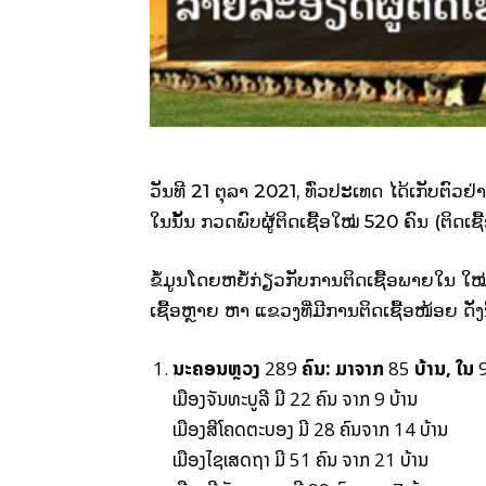
ວັນທີ 21 ຕຸລາ 2021, ທົ່ວປະເທດ ໄດ້ເກັບຕົ
ໃນນັ້ນ ກວດພົບຜູ້ຕິດເຊື້ອໃໝ່ 520 ຄົນ (ຕິດເຊື
ຂໍ້ມູນໂດຍຫຍໍ້ກ່ຽວກັບການຕິດເຊື້ອພາຍໃນ ໃໝ
ເຊື້ອຫຼາຍ ຫາ ແຂວງທີ່ມີການຕິດເຊື້ອໜ້ອຍ ດັ່ງນີ
ນະຄອນຫຼວງ
289
ຄົນ: ມາຈາກ
85
ບ້ານ
,
ໃນ
ເມືອງຈັນທະບູລີ ມີ 22 ຄົນ ຈາກ 9 ບ້ານ
ເມືອງສີໂຄດຕະບອງ ມີ 28 ຄົນຈາກ 14 ບ້ານ
ເມືອງໄຊເສດຖາ ມີ 51 ຄົນ ຈາກ 21 ບ້ານ