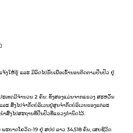
ົງ
້ງໃຫ້ຮູ້ ແລະ ມີລົດໄປຮັບເພື່ອເຂົ້ານອນຕິດຕາມປິ່ນປົວ ຢູ່
ເຂົ້າປະເທດມີຈໍານວນ 2 ຄົນ: ທັງສອງແມ່ນຈາກແຂວງ ສະຫວັນ
ງ ແລະ ສົ່ງໄປຈໍາກັດບໍລິເວນຢູ່ສູນຈໍາກັດບໍລິເວນຂອງແຕ່ລະ
ສົ່ງໄປສະຖານທີ່ປິ່ນປົວທີ່ແຂວງກໍານົດໄວ້.
ົມ ພະຍາດໂຄວິດ-19 ຢູ່ ສປປ ລາວ 34,518 ຄົນ, ເສຍຊີວິດ