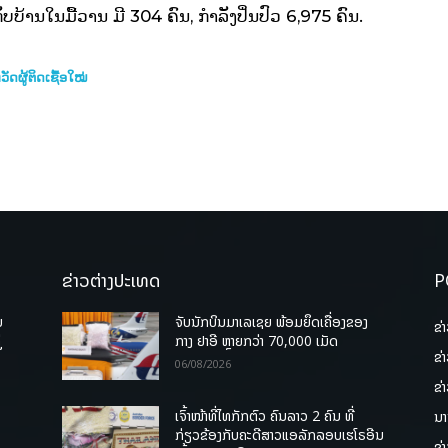
ບບ້ານໃນມື້ວານ ມີ 304 ຄົນ, ກໍາລັງປິ່ນປົວ 6,975 ຄົນ.
ັດຜູ້ຕິດເຊື້ອໃໝ່
ຂ່າວຕ່າງປະເທດ
P
ບ
ຈັບນັກບິນມາເລເຊຍ ພ້ອມຍຶດເຄື່ອງຂອງ
ຂ່
່
ກາງ ຢາອີ ຫຼາຍກວ່າ 70,000 ເມັດ
ຂ່
06/08/2026
ຂ່
ເຈົ້າໜ້າທີ່ໄທກັກຕົວ ຄົນລາວ 2 ຄົນ ທີ່
ນາ
ກ່ຽວຂ້ອງກັບຄະດີສາວແອລັກລອບເຮໂຣອີນ
ຂ່