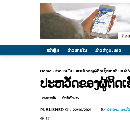
ໜ້າຫຼັກ
ຂ່າວພາຍ​ໃນ
ຂ່າວຕ່າງປະເທດ
Home
ຂ່າວພາຍ​ໃນ
ປະຫວັດຂອງຜູ້ຕິດເຊື້ອພາຍໃນ ປະຈໍາວ
ປະຫວັດຂອງຜູ້ຕິດເຊ
ຂ່າວພາຍ​ໃນ
ຂ່າວໂຄວິດ-19
22/10/2021
PUBLISHED ON
BY
ນັກຂ່າວ ລາວ
1514