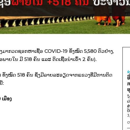
ວຢ່າງມາກວດຊອກຫາເຊື້ອ COVID-19 ທັງໝົດ 5,580 ຕົວຢ່າງ,
້ອພາຍໃນ ມີ 518 ຄົນ ແລະ ຕິດເຊື້ອນໍາເຂົ້າ 2 ຄົນ).
ຂ
່ ທັງໝົດ 518 ຄົນ ຊຶ່ງມີລາຍລະອຽດຈາກແຂວງທີ່ມີການຕິດ
ຍ
້:
ກ
ຍ
ໃ
9
ເມືອງ
ປ
ສ
ປ
3
0