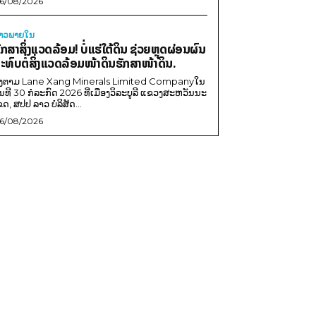
6/08/2026
່າວພາຍ​ໃນ
ັກສາສິ່ງແວດລ້ອມ! ບໍ່ແຮ່ໃຕ້ດິນ ຊ່ວຍຫຼຸດຜ່ອນຜົນ
ະທົບຕໍ່ສິ່ງແວດລ້ອມໜ້າດິນຮັກສາໜ້າດິນ.
ີງຕາມ Lane Xang Minerals Limited Companyໃນ
ັນທີ 30 ກໍລະກົດ 2026 ທີ່ເມືອງວິລະບູລີ ແຂວງສະຫວັນນະ
ຂດ, ສປປ ລາວ ບໍລິສັດ...
6/08/2026