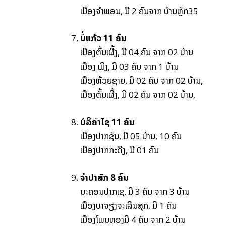
ເມືອງຈໍາພອນ, ມີ 2 ຄົນຈາກ ບ້ານຫຼັກ35
ບໍ່ແກ້ວ 1
1
ຄົນ
ເມືອງຕົ້ນເຜີ້ງ, ມີ 04 ຄົນ ຈາກ 02 ບ້ານ
ເມືອງ ເມີງ, ມີ 03 ຄົນ ຈາກ 1 ບ້ານ
ເມືອງຫ້ວຍຊາຍ, ມີ 02 ຄົນ ຈາກ 02 ບ້ານ,
ເມືອງຕົ້ນເຜີ້ງ, ມີ 02 ຄົນ ຈາກ 02 ບ້ານ,
ບໍລິຄໍາໄຊ 11 ຄົນ
ເມືອງປາກຊັນ, ມີ 05 ບ້ານ, 10 ຄົນ
ເມືອງປາກກະດີງ, ມີ 01 ຄົນ
ຈໍາປາສັກ
8
ຄົນ
ນະຄອນປາກເຊ, ມີ 3 ຄົນ ຈາກ 3 ບ້ານ
ເມືອງບາຈຽງຈະເລີນສຸກ, ມີ 1 ຄົນ
ເມືອງໂພນທອງມີ 4 ຄົນ ຈາກ 2 ບ້ານ