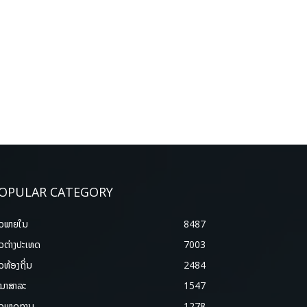
OPULAR CATEGORY
າວພາຍ​ໃນ
8487
າວຕ່າງປະເທດ
7003
າວທ້ອງຖິ່ນ
2484
ນາສາລະ
1547
າວເຫດການ
1278