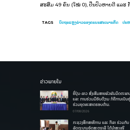
ສະສົມ 49 ຄົນ (ໃໝ່ 0), ປິ່ນປົວຫາຍດີ ແລະ ກັ
TAGS
ບົດຖະແຫຼງຂ່າວຂອງຄະນະສະເພາະກິດ
ປະຫວ
ຂ່າວພາຍໃນ
ຍີ່ປຸ່ນ-ລາວ ສົ່ງເສີມສາຍພົວພັນມິດຕະພາ
ແລະ ການຮ່ວມມືອັນດີງາມ ກໍຄືການເປັນຄູ
ຮ່ວມຍຸດທະສາດຮອບດ້ານ.
07/08/2026
ກະຊວງສຶກສາທິການ ແລະ ກິລາ ຮ່ວມກັບ
ລັດຖະບານອົດສະຕຣາລີ ໄດ້ນຳສະເໜີ