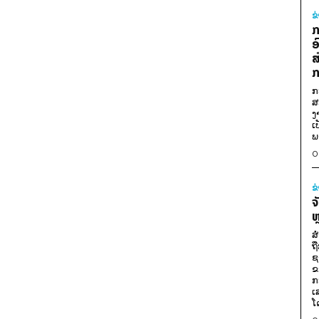
ຂ
ກ
ອ
ສ
ກ
ກ
ສ
ງ
ເ
ພ
0
ຂ
ຈ
ຫ
ສ
ຖ
ຊ
ຂ
ກ
ເ
ໂ