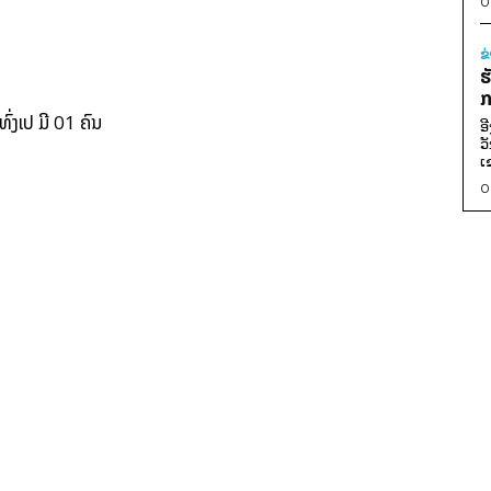
0
ຂ
ຮ
ກ
່ງເປ ມີ 01 ຄົນ
ອ
ວ
ເ
0