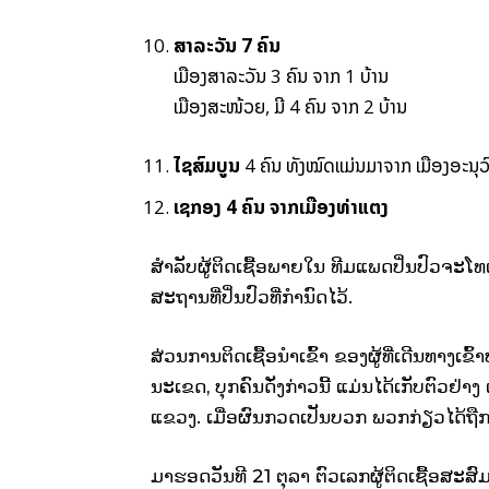
ສາລະວັນ
7
ຄົນ
ເມືອງສາລະວັນ 3 ຄົນ ຈາກ 1 ບ້ານ
ເມືອງສະໜ້ວຍ, ມີ 4 ຄົນ ຈາກ 2 ບ້ານ
ໄຊສົມບູນ
4 ຄົນ ທັງໝົດແມ່ນມາຈາກ ເມືອງອະນຸວ
ເຊກອງ 4 ຄົນ ຈາກເມືອງທ່າແຕງ
ສໍາລັບຜູ້ຕິດເຊື້ອພາຍໃນ ທີມແພດປິ່ນປົວຈະໂທແຈ
ສະຖານທີ່ປິ່ນປົວທີ່ກໍານົດໄວ້.
ສ່ວນການຕິດເຊື້ອນໍາເຂົ້າ ຂອງຜູ້ທີ່ເດີນທາງ
ນະເຂດ, ບຸກຄົນດັ່ງກ່າວນີ້ ແມ່ນໄດ້ເກັບຕົວຢ່າ
ແຂວງ. ເມື່ອຜົນກວດເປັນບວກ ພວກກ່ຽວໄດ້ຖືກນຳ
ມາຮອດວັນທີ 21 ຕຸລາ ຕົວເລກຜູ້ຕິດເຊື້ອສະສ