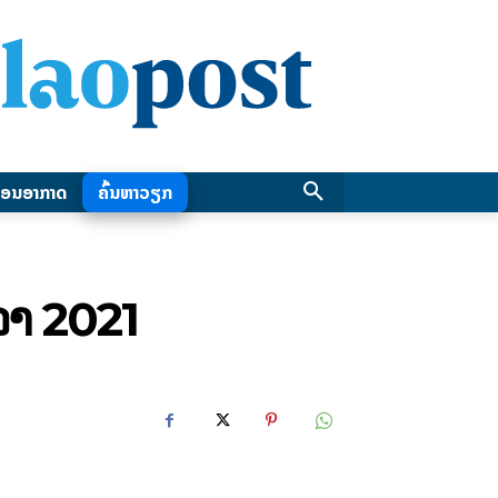
ອນອາກາດ
ຄົ້ນຫາວຽກ
ລາ 2021