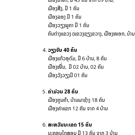
ເມືອງສີງ, ມີ 1 ຄົນ
ເມືອງລອງ ມີ 1 ຄົນ
ເມືອງວຽງພູຄາ ມີ 1 ຄົນ
ຄົນຕ່າງແຂວງ (ແຂວງຊຽງຂວາງ, ເມືອງໜອກ, ບ້ານທົ
ວຽງຈັນ 40 ຄົນ
ເມືອງແກ້ວອຸດົມ, ມີ 6 ບ້ານ, 8 ຄົນ
ເມືອງໜື່ນ, ມີ 02 ບ້ານ, 02 ຄົນ
ເມືອງວັງວຽງມີ 01 ຄົນ
ຄໍາມ່ວນ 28 ຄົນ
ເມືອງຄູນຄໍາ, ບ້ານຜາຊ້າງ 18 ຄົນ
ເມືອງທ່າແຂກ 12 ຄົນ ຈາກ 4 ບ້ານ
ສະຫວັນນະເຂດ 15 ຄົນ
ນະຄອນໄກສອນ ມີ 13 ຄົນ ຈາກ 3 ບ້ານ