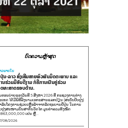
ບົດຄວາມຫຼ້າສຸດ
່າວພາຍ​ໃນ
ີ່ປຸ່ນ-ລາວ ສົ່ງເສີມສາຍພົວພັນມິດຕະພາບ ແລະ
ານຮ່ວມມືອັນດີງາມ ກໍຄືການເປັນຄູ່ຮ່ວມ
ຸດທະສາດຮອບດ້ານ.
ນຕອນບ່າຍຂອງວັນທີ 5 ສິງຫາ 2026 ທີ່ ກະຊວງການຕ່າງ
ະເທດ ໄດ້ມີພິທີລົງນາມເອກະສານແລກປ່ຽນ (ສະບັບປັບປຸງ)
ໍາລັບໂຄງການຊ່ວຍເຫຼືອລ້າຈາກລັດຖະບານຍີ່ປຸ່ນ ໃນການ
ັບປຸງສະໜາມບິນສາກົນວັດໄຕ ມູນຄ່າລວມທັງໝົດ
,863,000,000 ເຢນ ຫຼື...
7/08/2026