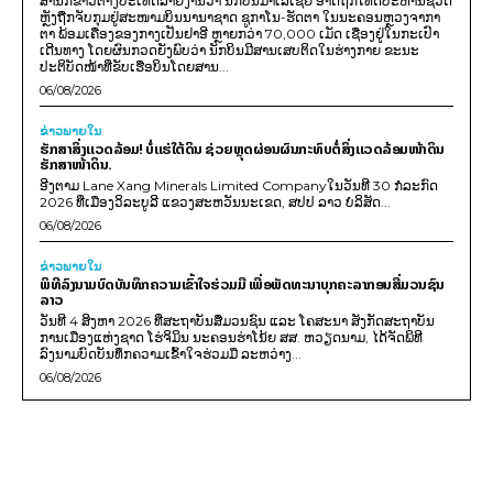
ສຳນັກຂ່າວຕ່າງປະເທດລາຍງານວ່າ ນັກບິນມາເລເຊຍ ອາດຖືກໂທດປະຫານຊີວິດ
ຫຼັງຖືກຈັບກຸມຢູ່ສະໜາມບິນນານາຊາດ ຊູກາໂນ-ຮັດຕາ ໃນນະຄອນຫຼວງຈາກາ
ຕາ ພ້ອມເຄື່ອງຂອງກາງເປັນຢາອີ ຫຼາຍກວ່າ 70,000 ເມັດ ເຊື່ອງຢູ່ໃນກະເປົາ
ເດີນທາງ ໂດຍຜົນກວດຍັງພົບວ່າ ນັກບິນມີສານເສບຕິດໃນຮ່າງກາຍ ຂະນະ
ປະຕິບັດໜ້າທີ່ຂັບເຮືອບິນໂດຍສານ...
06/08/2026
ຂ່າວພາຍ​ໃນ
ຮັກສາສິ່ງແວດລ້ອມ! ບໍ່ແຮ່ໃຕ້ດິນ ຊ່ວຍຫຼຸດຜ່ອນຜົນກະທົບຕໍ່ສິ່ງແວດລ້ອມໜ້າດິນ
ຮັກສາໜ້າດິນ.
ອີງຕາມ Lane Xang Minerals Limited Companyໃນວັນທີ 30 ກໍລະກົດ
2026 ທີ່ເມືອງວິລະບູລີ ແຂວງສະຫວັນນະເຂດ, ສປປ ລາວ ບໍລິສັດ...
06/08/2026
ຂ່າວພາຍ​ໃນ
ພິທີລົງນາມບົດບັນທຶກຄວາມເຂົ້າໃຈຮ່ວມມື ເພື່ອພັດທະນາບຸກຄະລາກອນສື່ມວນຊົນ
ລາວ
ວັນທີ 4 ສິງຫາ 2026 ທີ່ສະຖາບັນສື່ມວນຊົນ ແລະ ໂຄສະນາ ສັງກັດສະຖາບັນ
ການເມືອງແຫ່ງຊາດ ໂຮ່ຈິມິນ ນະຄອນຮ່າໂນ້ຍ ສສ. ຫວຽດນາມ, ໄດ້ຈັດພິທີ
ລົງນາມບົດບັນທຶກຄວາມເຂົ້າໃຈຮ່ວມມື ລະຫວ່າງ...
06/08/2026