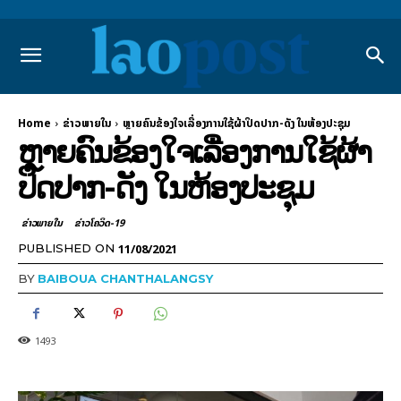
Home
ຂ່າວພາຍ​ໃນ
ຫຼາຍຄົນຂ້ອງໃຈເລື່ອງການໃຊ້ຜ້າປິດປາກ-ດັງ ໃນຫ້ອງປະຊຸມ
ຫຼາຍຄົນຂ້ອງໃຈເລື່ອງການໃຊ້ຜ້າ
ປິດປາກ-ດັງ ໃນຫ້ອງປະຊຸມ
ຂ່າວພາຍ​ໃນ
ຂ່າວໂຄວິດ-19
11/08/2021
PUBLISHED ON
BY
BAIBOUA CHANTHALANGSY
1493