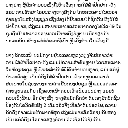
ບາງຢ່າງ ຜູ້ຄົນຈຳນວນໜຶ່ງຖືເບົາເລື່ອງການໃສ່ຜ້າປິດປາກ-ດັງ
ແລະ ການຮັກສາໄລຍະຫ່າງທາງສັງຄົມ ໂດຍສະເພາະໃນເວລາ
ຖ່າຍຮູບໂພສລົງໂຊຊຽວ ເຊິ່ງຕ້ອງໄດ້ຢືນແບບໃກ້ຊິດກັນ ທັງບໍ່ໃສ່
ຜ້າປິດປາກ, ເຖິງແມ່ນສະພາບການແຜ່ລະບາດຂອງໂຄວິດ-19 ໃນ
ຊຸມຊົນໃນປະເທດຂອງພວກເຮົາຈະຍັງບໍ່ຫຼາຍ ເມື່ອທຽບກັບ
ປະເທດອ້ອມຂ້າງ ແຕ່ກໍບໍ່ຄວນຖືເບົາ ຫຼື ເບິ່ງຂ້າມໃນເລື່ອງນີ້.
ນາງ ລັດສະໝີ, ພະນັກງານຢູ່ນະຄອນຫຼວງວຽງຈັນກໍກ່າວວ່າ:
ການໃສ່ຜ້າປິດປາກ-ດັງ ແມ່ນມີຄວາມສຳຄັນຫຼາຍ ໂດຍສະເພາະ
ໃນຫ້ອງປະຊຸມ ຫຼື ພົບປະສຳຄັນທີ່ມີຄົນຈຳນວນຫຼາຍ, ແມ່ນແຕ່ຜູ້
ນຳລະດັບສູງ ເພິ່ນກໍຍັງໃສ່ຜ້າປິດປາກ-ດັງຕະຫຼອດເວລາ ບໍ່
ສະເພາະໃນຊ່ວງຂອງການດຳເນີນກອງປະຊຸມ ຫຼື ແມ່ນແຕ່ເວລາ
ຖ່າຍຮູບຮ່ວມກັນ ເຊິ່ງພວກເຮົາຄວນເອົາເປັນແບບຢ່າງ ແລະບໍ່
ຄວນເບິ່ງຂ້າມ. ອີກຢ່າງໜຶ່ງ, ບາງຄົນມັກຄິດວ່າ ຕົນເອງສັກວັກຊີນ
ປ້ອງກັນໂຄວິດຄົບທັງ 2 ເຂັມແລ້ວຈິ່ງເຊື່ອວ່າຕົນປອດໄພ, ຄວາມ
ຄິດດັ່ງກ່າວແມ່ນຜິດພາດທີ່ສຸດ ເຖິງແມ່ນຈະສັກວັກຊີນຄົບສອງ
ເຂັມ ແຕ່ກໍຍັງມີໂອກາດສ່ຽງຕໍ່ການຕິດເຊື້ອໄດ້ເຊັ່ນກັນ.