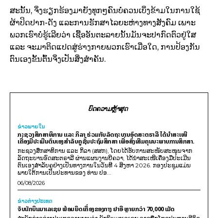
ສະນັ້ນ, ຈິ່ງຮຽກຮ້ອງມາຍັງທຸກໆຄົນບໍ່ຄວນເບິ່ງຂ້າມໃນການໃຊ້
ຜ້າປິດປາກ-ດັງ ແລະການຮັກສາໄລຍະຫ່າງທາງສັງຄົມ ເພາະ
ພວກເຮົາບໍ່ຮູ້ເລີຍວ່າ ເຊື້ອອັນຕະລາຍນັ້ນມັນຈະປາກົດຕົວຢູ່ໃສ
ແລະ ຈະມາຕິດແປດສູ່ຮ່າງກາຍພວກເຮົາເມື່ອໃດ, ການປ້ອງກັນ
ຕົນເອງຂັ້ນຕົ້ນຈິ່ງເປັນສິ່ງສຳຄັນ.
ບົດຄວາມຫຼ້າສຸດ
ຂ່າວພາຍ​ໃນ
ກະຊວງສຶກສາທິການ ແລະ ກິລາ ຮ່ວມກັບລັດຖະບານອົດສະຕຣາລີ ໄດ້ນຳສະເໜີ
ເຄື່ອງມືປະເມີນຕົນເອງສຳລັບຄູຊັ້ນປະຖົມສຶກສາ ເພື່ອສົ່ງເສີມຄຸນນະພາບການສຶກສາ.
ກະຊວງສຶກສາທິການ ແລະ ກິລາ (ສສກ), ໂດຍໄດ້ຮັບການສະໜັບສະໜູນຈາກ
ລັດຖະບານອົດສະຕຣາລີ ຜ່ານແຜນງານບີຄວາ, ໄດ້ນຳສະເໜີເຄື່ອງມືປະເມີນ
ຕົນເອງສຳລັບຄູຢ່າງເປັນທາງການໃນວັນທີ 4 ສິງຫາ 2026. ກອງປະຊຸມແມ່ນ
ພາຍໃຕ້ການເປັນປະທານຂອງ ທ່ານ ປອ...
06/08/2026
ຂ່າວຕ່າງປະເທດ
ຈັບນັກບິນມາເລເຊຍ ພ້ອມຍຶດເຄື່ອງຂອງກາງ ຢາອີ ຫຼາຍກວ່າ 70,000 ເມັດ