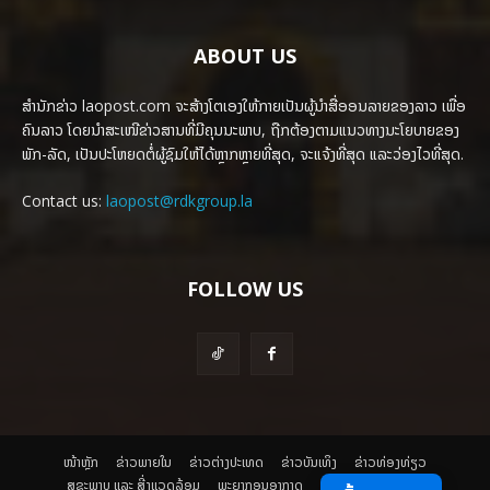
ABOUT US
ສຳນັກຂ່າວ laopost.com ຈະສ້າງໂຕເອງໃຫ້ກາຍເປັນຜູ້ນຳສື່ອອນລາຍຂອງລາວ ເພື່ອ
ຄົນລາວ ໂດຍນຳສະເໜີຂ່າວສານທີ່ມີຄຸນນະພາບ, ຖືກຕ້ອງຕາມແນວທາງນະໂຍບາຍຂອງ
ພັກ-ລັດ, ເປັນປະໂຫຍດຕໍ່ຜູ້ຊົມໃຫ້ໄດ້ຫຼາກຫຼາຍທີ່ສຸດ, ຈະແຈ້ງທີ່ສຸດ ແລະວ່ອງໄວທີ່ສຸດ.
Contact us:
laopost@rdkgroup.la
FOLLOW US
ໜ້າຫຼັກ
ຂ່າວພາຍ​ໃນ
ຂ່າວຕ່າງປະເທດ
​ຂ່າວບັນເທິງ
​ຂ່າວທ່ອງທ່ຽວ
ສຸຂະພາບ ແລະ ສີ່ງແວດລ້ອມ
ພະຍາກອນອາກາດ