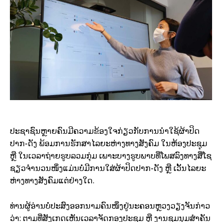
ປະຊາຊົນຫຼາຍຄົນມີຄວາມຂ້ອງໃຈກ່ຽວກັບການນຳໃຊ້ຜ້າປິດ
ປາກ-ດັງ ພ້ອມການຮັກສາໄລຍະຫ່າງທາງສັງຄົມ ໃນຫ້ອງປະຊຸມ
ຫຼື ໃນເວລາຖ່າຍຮູບລວມກຸ່ມ ເພາະບາງຮູບພາບທີ່ໂພສລົງທາງສື່ໂຊ
ຊຽວຈຳນວນໜຶ່ງແມ່ນບໍ່ມີການໃສ່ຜ້າປິດປາກ-ດັງ ຫຼື ເວັ້ນໄລຍະ
ຫ່າງທາງສັງຄົມແຕ່ຢ່າງໃດ.
ທ່ານຜູ້ອ່ານບໍ່ປະສົງອອກນາມຄົນໜຶ່ງຢູ່ນະຄອນຫຼວງວຽງຈັນກ່າວ
ວ່າ: ຕາມທີ່ສັງເກດເຫັນເວລາຈັດກອງປະຊຸມ ຫຼື ງານຊຸມນຸມສຳຄັນ