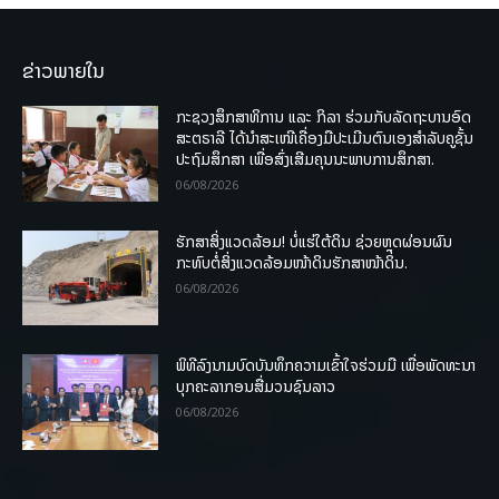
ຂ່າວພາຍໃນ
ກະຊວງສຶກສາທິການ ແລະ ກິລາ ຮ່ວມກັບລັດຖະບານອົດ
ສະຕຣາລີ ໄດ້ນຳສະເໜີເຄື່ອງມືປະເມີນຕົນເອງສຳລັບຄູຊັ້ນ
ປະຖົມສຶກສາ ເພື່ອສົ່ງເສີມຄຸນນະພາບການສຶກສາ.
06/08/2026
ຮັກສາສິ່ງແວດລ້ອມ! ບໍ່ແຮ່ໃຕ້ດິນ ຊ່ວຍຫຼຸດຜ່ອນຜົນ
ກະທົບຕໍ່ສິ່ງແວດລ້ອມໜ້າດິນຮັກສາໜ້າດິນ.
06/08/2026
ພິທີລົງນາມບົດບັນທຶກຄວາມເຂົ້າໃຈຮ່ວມມື ເພື່ອພັດທະນາ
ບຸກຄະລາກອນສື່ມວນຊົນລາວ
06/08/2026