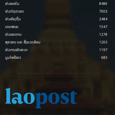
ຂ່າວພາຍ​ໃນ
8486
ຂ່າວຕ່າງປະເທດ
7003
ຂ່າວທ້ອງຖິ່ນ
2484
ນານາສາລະ
1547
ຂ່າວເຫດການ
1278
ສຸຂະພາບ ແລະ ສີ່ງແວດລ້ອມ
1203
ຂ່າວການພັດທະນາ
1197
ມູມໄອທີລາວ
683