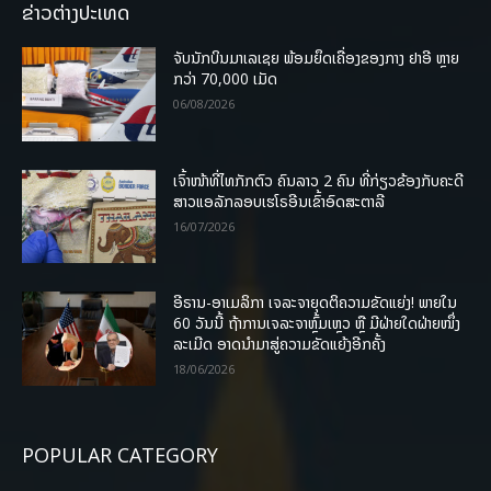
ຂ່າວຕ່າງປະເທດ
ຈັບນັກບິນມາເລເຊຍ ພ້ອມຍຶດເຄື່ອງຂອງກາງ ຢາອີ ຫຼາຍ
ກວ່າ 70,000 ເມັດ
06/08/2026
ເຈົ້າໜ້າທີ່ໄທກັກຕົວ ຄົນລາວ 2 ຄົນ ທີ່ກ່ຽວຂ້ອງກັບຄະດີ
ສາວແອລັກລອບເຮໂຣອີນເຂົ້າອົດສະຕາລີ
16/07/2026
ອີຣານ-ອາເມລິກາ ເຈລະຈາຍຸດຕິຄວາມຂັດແຍ່ງ! ພາຍໃນ
60 ວັນນີ້ ຖ້າການເຈລະຈາຫຼົ້ມເຫຼວ ຫຼື ມີຝ່າຍໃດຝ່າຍໜຶ່ງ
ລະເມີດ ອາດນໍາມາສູ່ຄວາມຂັດແຍ້ງອີກຄັ້ງ
18/06/2026
POPULAR CATEGORY