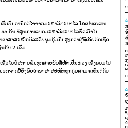
0
ຂ
່ວມກັບບັນດານັກວິໄຈຈາກມະຫາວິທະຍາໄລ ໂຄເປນເຮເກນ
ກ
45 ຄົນ ທີ່ສູນການແພດມະຫາວິທະຍາໄລຣັດເບົາໃນ
ອ
ສ
ສາສະໝັກມີລະດັບພູມຄຸ້ມກັນສູງກວ່າຜູ້ທີ່ເຄີຍຕິດເຊື້ອ
ກ
ຊີນຄົບ 2 ເຂັມ.
ກ
ສ
ງ
ບເຊື້ອໄວຣັສກາຍພັນທຸກສາຍພັນທີ່ໜ້າເປັນຫ່ວງ ເຊິ່ງລວມໄປ
ເ
ພ
ນອກຈາກນີ້ຍັງພົບວ່າອາສາສະໝັກທຸກກຸ່ມສາມາດທົນຕໍ່ກັບ
0
ຂ
ຈ
ຫ
ສ
ຖ
ຊ
ຂ
ກ