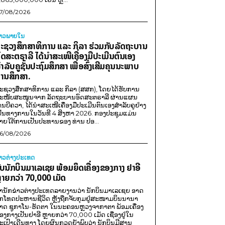
7/08/2026
່າວພາຍ​ໃນ
ະຊວງສຶກສາທິການ ແລະ ກິລາ ຮ່ວມກັບລັດຖະບານ
ົດສະຕຣາລີ ໄດ້ນຳສະເໜີເຄື່ອງມືປະເມີນຕົນເອງ
ຳລັບຄູຊັ້ນປະຖົມສຶກສາ ເພື່ອສົ່ງເສີມຄຸນນະພາບ
ານສຶກສາ.
ະຊວງສຶກສາທິການ ແລະ ກິລາ (ສສກ), ໂດຍໄດ້ຮັບການ
ະໜັບສະໜູນຈາກ ລັດຖະບານອົດສະຕຣາລີ ຜ່ານແຜນ
ານບີຄວາ, ໄດ້ນຳສະເໜີເຄື່ອງມືປະເມີນຕົນເອງສຳລັບຄູຢ່າງ
ປັນທາງການໃນວັນທີ 4 ສິງຫາ 2026. ກອງປະຊຸມແມ່ນ
າຍໃຕ້ການເປັນປະທານຂອງ ທ່ານ ປອ...
6/08/2026
່າວຕ່າງປະເທດ
ັບນັກບິນມາເລເຊຍ ພ້ອມຍຶດເຄື່ອງຂອງກາງ ຢາອີ
ຼາຍກວ່າ 70,000 ເມັດ
ຳນັກຂ່າວຕ່າງປະເທດລາຍງານວ່າ ນັກບິນມາເລເຊຍ ອາດ
ືກໂທດປະຫານຊີວິດ ຫຼັງຖືກຈັບກຸມຢູ່ສະໜາມບິນນານາ
າດ ຊູກາໂນ-ຮັດຕາ ໃນນະຄອນຫຼວງຈາກາຕາ ພ້ອມເຄື່ອງ
ອງກາງເປັນຢາອີ ຫຼາຍກວ່າ 70,000 ເມັດ ເຊື່ອງຢູ່ໃນ
ະເປົາເດີນທາງ ໂດຍຜົນກວດຍັງພົບວ່າ ນັກບິນມີສານ