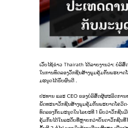
Thairath
ເວັບໄຊ້ຂ່າວ
ໄດ້ລາຍງານວ່າ: ບໍລ
ໃນການທົດລອງວັກຊີນສ້າງພູມຄຸ້ມກັນພະຍາດ
ມະນຸດໄດ້ຮັບຜົນດີ .
ປະທານ ແລະ CEO ຂອງບໍລິສັດຜູ້ຜະລິດການ
ພັດທະນາວັກຊີນສ້າງພູມຄຸ້ມກັນພະຍາດໂຄວິດ-19 
ທົດລອງກັບມະນຸດໃນໄລຍະທີ 1 ພົບວ່າວັກຊີນມ
ຄຸ້ມກັນໄດ້ໃນລະດັບທີ່ຫຼາຍກວ່າບັນດາວັກຊີນທີ
ຂັ້ນທີ 2 ຕໍ່ໄປ ພາຍໃນທ້າຍເດືອນສິງຫາ ເພື