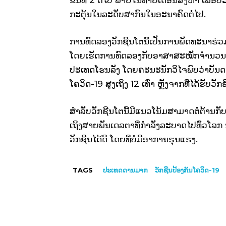
ກະຕຸ້ນໃນລະດັບສາກົນໃນອະນາຄົດຕໍ່ໄປ.
ການທົດລອງວັກຊີນໂຕນີ້ເປັນການພັດທະນາຮ
ໂດຍເຮັດການທົດລອງກັບອາສາສະໝັກຈໍານວນ 
ປະເທດໂຮນລັງ ໂດຍຄະນະນັກວິໄຈພົບວ່າບັນດາອາ
ໂຄວິດ-19 ສູງເຖິງ 12 ເທົ່າ ຫຼັງຈາກທີ່ໄດ້ຮັບວັກ
ສໍາລັບວັກຊີນໂຕນີ້ມີແນວໂນ້ມສາມາດຕໍ່ຕ້ານກັ
ເຖິງສາຍພັນເດລຕາທີ່ກໍາລັງລະບາດໄປທົ່ວໂລກ 
ວັກຊີນໄດ້ດີ ໂດຍທີ່ບໍ່ມີອາການຮຸນແຮງ.
TAGS
ປະເທດດານມາກ
ວັກຊີນປ້ອງກັນໂຄວິດ-19