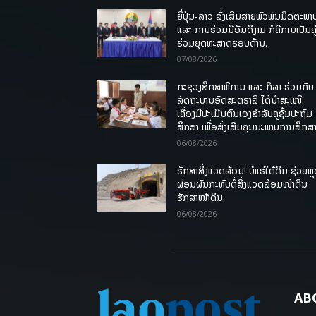
ຍີ່ປຸ່ນ-ລາວ ສົ່ງເສີມສາຍພົວພັນມິດຕະພາ
ແລະ ການຮ່ວມມືອັນດີງາມ ກໍຄືການເປັນຄູ
ຮ່ວມຍຸດທະສາດຮອບດ້ານ.
07/08/2026
ກະຊວງສຶກສາທິການ ແລະ ກິລາ ຮ່ວມກັບ
ລັດຖະບານອົດສະຕຣາລີ ໄດ້ນຳສະເໜີ
ເຄື່ອງມືປະເມີນຕົນເອງສຳລັບຄູຊັ້ນປະຖົມ
ສຶກສາ ເພື່ອສົ່ງເສີມຄຸນນະພາບການສຶກສາ
06/08/2026
ຮັກສາສິ່ງແວດລ້ອມ! ບໍ່ແຮ່ໃຕ້ດິນ ຊ່ວຍຫຼ
ຜ່ອນຜົນກະທົບຕໍ່ສິ່ງແວດລ້ອມໜ້າດິນ
ຮັກສາໜ້າດິນ.
06/08/2026
AB