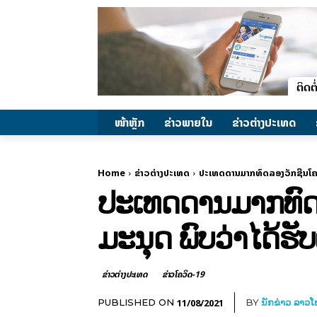
ໜ້າຫຼັກ
ຂ່າວພາຍ​ໃນ
ຂ່າວຕ່າງປະເທດ
Home
ຂ່າວຕ່າງປະເທດ
ປະເທດດານມາກທົດລອງວັກຊີນໂຄວິ
ປະເທດດານມາກທົດລ
ມະນຸດ ພົບວ່າໄດ້ຮັບ
ຂ່າວຕ່າງປະເທດ
ຂ່າວໂຄວິດ-19
11/08/2021
PUBLISHED ON
BY
ນັກຂ່າວ ລາວ