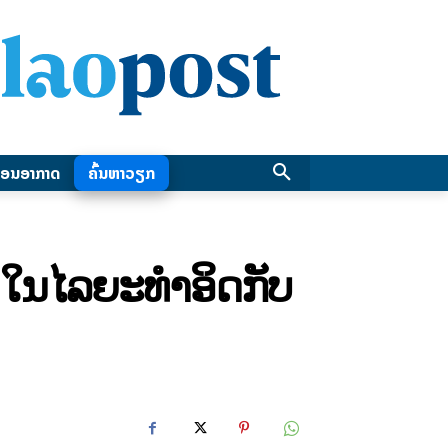
ອນອາກາດ
ຄົ້ນຫາວຽກ
ໃນໄລຍະທໍາອິດກັບ