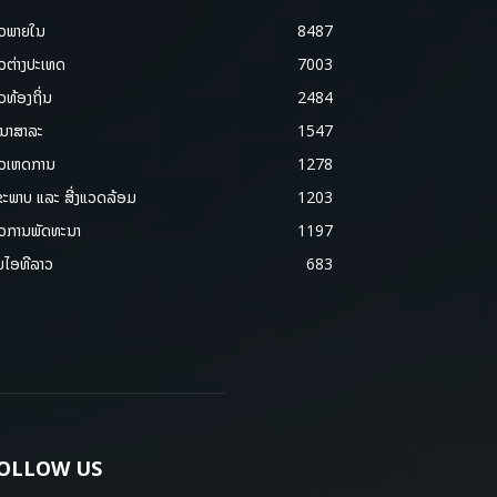
າວພາຍ​ໃນ
8487
າວຕ່າງປະເທດ
7003
າວທ້ອງຖິ່ນ
2484
ນາສາລະ
1547
າວເຫດການ
1278
ຂະພາບ ແລະ ສີ່ງແວດລ້ອມ
1203
າວການພັດທະນາ
1197
ມໄອທີລາວ
683
OLLOW US