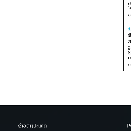
ເ
ໂ
0
ຂ
ຮ
ກ
ອ
ວ
ເ
0
ຂ່າວຕ່າງປະເທດ
P