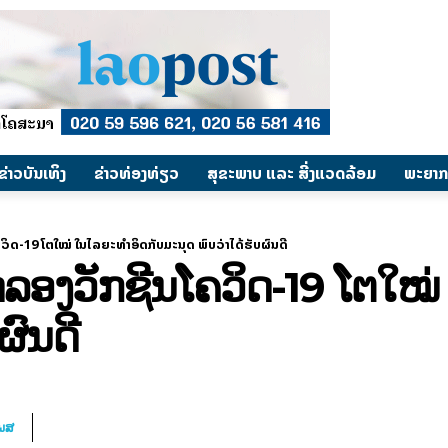
​ຂ່າວບັນເທິງ
​ຂ່າວທ່ອງທ່ຽວ
ສຸຂະພາບ ແລະ ສີ່ງແວດລ້ອມ
ພະຍາກ
ດ-19 ໂຕໃໝ່ ໃນໄລຍະທໍາອິດກັບມະນຸດ ພົບວ່າໄດ້ຮັບຜົນດີ
ອງວັກຊີນໂຄວິດ-19 ໂຕໃໝ່ 
ຜົນດີ
ໂພສ