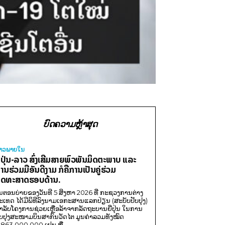
ບົດຄວາມຫຼ້າສຸດ
່າວພາຍ​ໃນ
ີ່ປຸ່ນ-ລາວ ສົ່ງເສີມສາຍພົວພັນມິດຕະພາບ ແລະ
ານຮ່ວມມືອັນດີງາມ ກໍຄືການເປັນຄູ່ຮ່ວມ
ຸດທະສາດຮອບດ້ານ.
ນຕອນບ່າຍຂອງວັນທີ 5 ສິງຫາ 2026 ທີ່ ກະຊວງການຕ່າງ
ະເທດ ໄດ້ມີພິທີລົງນາມເອກະສານແລກປ່ຽນ (ສະບັບປັບປຸງ)
ໍາລັບໂຄງການຊ່ວຍເຫຼືອລ້າຈາກລັດຖະບານຍີ່ປຸ່ນ ໃນການ
ັບປຸງສະໜາມບິນສາກົນວັດໄຕ ມູນຄ່າລວມທັງໝົດ
,863,000,000 ເຢນ ຫຼື...