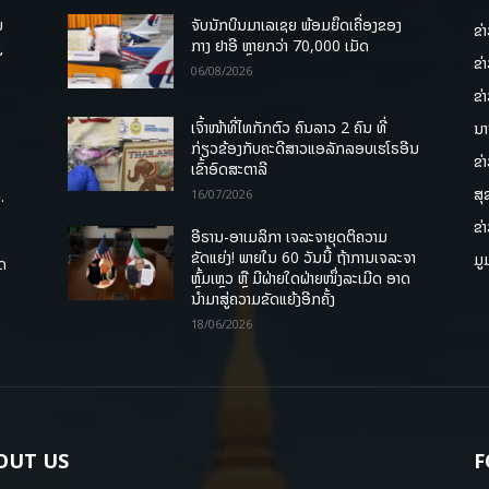
ບ
ຈັບນັກບິນມາເລເຊຍ ພ້ອມຍຶດເຄື່ອງຂອງ
ຂ່
່
ກາງ ຢາອີ ຫຼາຍກວ່າ 70,000 ເມັດ
ຂ່
06/08/2026
ຂ່
ເຈົ້າໜ້າທີ່ໄທກັກຕົວ ຄົນລາວ 2 ຄົນ ທີ່
ນາ
ກ່ຽວຂ້ອງກັບຄະດີສາວແອລັກລອບເຮໂຣອີນ
ຂ່
ເຂົ້າອົດສະຕາລີ
ສຸ
.
16/07/2026
ຂ່
ອີຣານ-ອາເມລິກາ ເຈລະຈາຍຸດຕິຄວາມ
ຂັດແຍ່ງ! ພາຍໃນ 60 ວັນນີ້ ຖ້າການເຈລະຈາ
ມູ
ຸດ
ຫຼົ້ມເຫຼວ ຫຼື ມີຝ່າຍໃດຝ່າຍໜຶ່ງລະເມີດ ອາດ
ນໍາມາສູ່ຄວາມຂັດແຍ້ງອີກຄັ້ງ
18/06/2026
OUT US
F