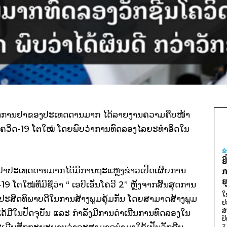
ິສັດການຢາຂອງປະເທດດານມາກ ໄດ້ລາຍງານຄວາມຄືບໜ້າ
ໂຄວິດ-19 ໂຕໃໝ່ ໂດຍພົບວ່າການທົດລອງໄລຍະທໍາອິດໃນ
ຂ
ຍ
ຢາປະເທດດານມາກໄດ້ມີການຖະແຫຼງຂ່າວເປີດເຜີຍການ
ກ
ຍ
ໂຕໃໝ່ທີ່ມີຊື່ວ່າ “ ເອບີເອັນໂຄວີ 2” ຫຼັງຈາກສິ້ນສຸດການ
ໃ
ີປະສິດທິພາບດີໃນການສ້າງພູມຄຸ້ມກັນ ໂດຍສາມາດສ້າງພູມ
ປ
ສ
່ໄດ້ມີໃນປັດຈຸບັນ ແລະ ກໍາລັງມີການດໍາເນີນການທົດລອງໃນ
ປ
່ອປະເມີນສັກກະຍະພາບວ່າຈະສາມາດນໍາມາໃຊ້ເປັນວັກຊີນ
3