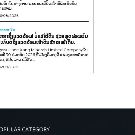
ສບຕິດໃນຮ່າງກາຍ ຂະນະປະຕິບັດໜ້າທີ່ຂັບເຮືອບິນ
ດຍສານ...
6/08/2026
່າວພາຍ​ໃນ
ັກສາສິ່ງແວດລ້ອມ! ບໍ່ແຮ່ໃຕ້ດິນ ຊ່ວຍຫຼຸດຜ່ອນຜົນ
ະທົບຕໍ່ສິ່ງແວດລ້ອມໜ້າດິນຮັກສາໜ້າດິນ.
ີງຕາມ Lane Xang Minerals Limited Companyໃນ
ັນທີ 30 ກໍລະກົດ 2026 ທີ່ເມືອງວິລະບູລີ ແຂວງສະຫວັນນະ
ຂດ, ສປປ ລາວ ບໍລິສັດ...
6/08/2026
OPULAR CATEGORY