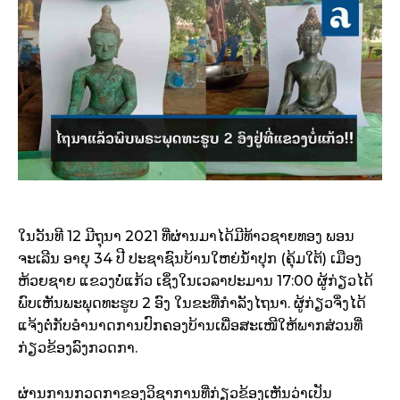
ໃນວັນທີ 12 ມີຖຸນາ 2021 ທີ່ຜ່ານມາໄດ້ມີທ້າວຊາຍທອງ ພອນ
ຈະເລີນ ອາຍຸ 34 ປີ ປະຊາຊົນບ້ານໃຫຍ່ນໍ້າປຸກ (ຄຸ້ມໃຕ້) ເມືອງ
ຫ້ວຍຊາຍ ແຂວງບໍ່ແກ້ວ ເຊິ່ງໃນເວລາປະມານ 17:00 ຜູ້ກ່ຽວໄດ້
ພົບເຫັນພະພຸດທະຮູບ 2 ອົງ ໃນຂະທີ່ກໍາລັງໄຖນາ. ຜູ້ກ່ຽວຈຶ່ງໄດ້
ແຈ້ງຕໍ່ກັບອໍານາດການປົກຄອງບ້ານເພື່ອສະເໜີໃຫ້ພາກສ່ວນທີ່
ກ່ຽວຂ້ອງລົງກວດກາ.
ຜ່ານການກວດກາຂອງວິຊາການທີ່ກ່ຽວຂ້ອງເຫັນວ່າເປັນ