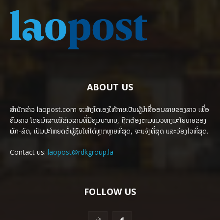
ABOUT US
ສຳນັກຂ່າວ laopost.com ຈະສ້າງໂຕເອງໃຫ້ກາຍເປັນຜູ້ນຳສື່ອອນລາຍຂອງລາວ ເພື່ອ
ຄົນລາວ ໂດຍນຳສະເໜີຂ່າວສານທີ່ມີຄຸນນະພາບ, ຖືກຕ້ອງຕາມແນວທາງນະໂຍບາຍຂອງ
ພັກ-ລັດ, ເປັນປະໂຫຍດຕໍ່ຜູ້ຊົມໃຫ້ໄດ້ຫຼາກຫຼາຍທີ່ສຸດ, ຈະແຈ້ງທີ່ສຸດ ແລະວ່ອງໄວທີ່ສຸດ.
Contact us:
laopost@rdkgroup.la
FOLLOW US