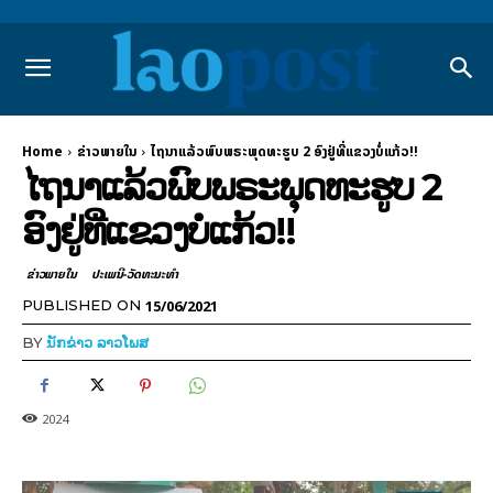
Home
ຂ່າວພາຍ​ໃນ
ໄຖນາແລ້ວພົບພຣະພຸດທະຮູບ 2 ອົງຢູ່ທີ່ແຂວງບໍ່ແກ້ວ!!
ໄຖນາແລ້ວພົບພຣະພຸດທະຮູບ 2
ອົງຢູ່ທີ່ແຂວງບໍ່ແກ້ວ!!
ຂ່າວພາຍ​ໃນ
ປະເພນີ-ວັດທະນະທຳ
15/06/2021
PUBLISHED ON
BY
ນັກຂ່າວ ລາວໂພສ
2024