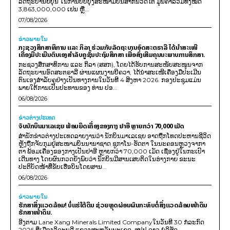
ລັດຖະບານຍີ່ປຸ່ນ ໃນການປັບປຸງສະໜາມບິນສາກົນວັດໄຕ ມູນຄ່າລວມທັງໝົດ
3,863,000,000 ເຢນ ຫຼື...
07/08/2026
ຂ່າວພາຍ​ໃນ
ກະຊວງສຶກສາທິການ ແລະ ກິລາ ຮ່ວມກັບລັດຖະບານອົດສະຕຣາລີ ໄດ້ນຳສະເໜີ
ເຄື່ອງມືປະເມີນຕົນເອງສຳລັບຄູຊັ້ນປະຖົມສຶກສາ ເພື່ອສົ່ງເສີມຄຸນນະພາບການສຶກສາ.
ກະຊວງສຶກສາທິການ ແລະ ກິລາ (ສສກ), ໂດຍໄດ້ຮັບການສະໜັບສະໜູນຈາກ
ລັດຖະບານອົດສະຕຣາລີ ຜ່ານແຜນງານບີຄວາ, ໄດ້ນຳສະເໜີເຄື່ອງມືປະເມີນ
ຕົນເອງສຳລັບຄູຢ່າງເປັນທາງການໃນວັນທີ 4 ສິງຫາ 2026. ກອງປະຊຸມແມ່ນ
ພາຍໃຕ້ການເປັນປະທານຂອງ ທ່ານ ປອ...
06/08/2026
ຂ່າວຕ່າງປະເທດ
ຈັບນັກບິນມາເລເຊຍ ພ້ອມຍຶດເຄື່ອງຂອງກາງ ຢາອີ ຫຼາຍກວ່າ 70,000 ເມັດ
ສຳນັກຂ່າວຕ່າງປະເທດລາຍງານວ່າ ນັກບິນມາເລເຊຍ ອາດຖືກໂທດປະຫານຊີວິດ
ຫຼັງຖືກຈັບກຸມຢູ່ສະໜາມບິນນານາຊາດ ຊູກາໂນ-ຮັດຕາ ໃນນະຄອນຫຼວງຈາກາ
ຕາ ພ້ອມເຄື່ອງຂອງກາງເປັນຢາອີ ຫຼາຍກວ່າ 70,000 ເມັດ ເຊື່ອງຢູ່ໃນກະເປົາ
ເດີນທາງ ໂດຍຜົນກວດຍັງພົບວ່າ ນັກບິນມີສານເສບຕິດໃນຮ່າງກາຍ ຂະນະ
ປະຕິບັດໜ້າທີ່ຂັບເຮືອບິນໂດຍສານ...
06/08/2026
ຂ່າວພາຍ​ໃນ
ຮັກສາສິ່ງແວດລ້ອມ! ບໍ່ແຮ່ໃຕ້ດິນ ຊ່ວຍຫຼຸດຜ່ອນຜົນກະທົບຕໍ່ສິ່ງແວດລ້ອມໜ້າດິນ
ຮັກສາໜ້າດິນ.
ອີງຕາມ Lane Xang Minerals Limited Companyໃນວັນທີ 30 ກໍລະກົດ
2026 ທີ່ເມືອງວິລະບູລີ ແຂວງສະຫວັນນະເຂດ, ສປປ ລາວ ບໍລິສັດ...