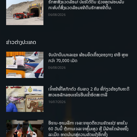
ຮັກສາສິ່ງແວດລ້ອມ! ບໍ່ແຮ່ໃຕ້ດິນ ຊ່ວຍຫຼຸດຜ່ອນຜົນ
ກະທົບຕໍ່ສິ່ງແວດລ້ອມໜ້າດິນຮັກສາໜ້າດິນ.
06/08/2026
ຂ່າວຕ່າງປະເທດ
ຈັບນັກບິນມາເລເຊຍ ພ້ອມຍຶດເຄື່ອງຂອງກາງ ຢາອີ ຫຼາຍ
ກວ່າ 70,000 ເມັດ
06/08/2026
ເຈົ້າໜ້າທີ່ໄທກັກຕົວ ຄົນລາວ 2 ຄົນ ທີ່ກ່ຽວຂ້ອງກັບຄະດີ
ສາວແອລັກລອບເຮໂຣອີນເຂົ້າອົດສະຕາລີ
16/07/2026
ອີຣານ-ອາເມລິກາ ເຈລະຈາຍຸດຕິຄວາມຂັດແຍ່ງ! ພາຍໃນ
60 ວັນນີ້ ຖ້າການເຈລະຈາຫຼົ້ມເຫຼວ ຫຼື ມີຝ່າຍໃດຝ່າຍໜຶ່ງ
ລະເມີດ ອາດນໍາມາສູ່ຄວາມຂັດແຍ້ງອີກຄັ້ງ