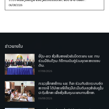
06/08/2026
ຂ່າວພາຍໃນ
ຍີ່ປຸ່ນ-ລາວ ສົ່ງເສີມສາຍພົວພັນມິດຕະພາບ ແລະ ການ
ຮ່ວມມືອັນດີງາມ ກໍຄືການເປັນຄູ່ຮ່ວມຍຸດທະສາດຮອບ
ດ້ານ.
07/08/2026
ກະຊວງສຶກສາທິການ ແລະ ກິລາ ຮ່ວມກັບລັດຖະບານອົດ
ສະຕຣາລີ ໄດ້ນຳສະເໜີເຄື່ອງມືປະເມີນຕົນເອງສຳລັບຄູຊັ້ນ
ປະຖົມສຶກສາ ເພື່ອສົ່ງເສີມຄຸນນະພາບການສຶກສາ.
06/08/2026