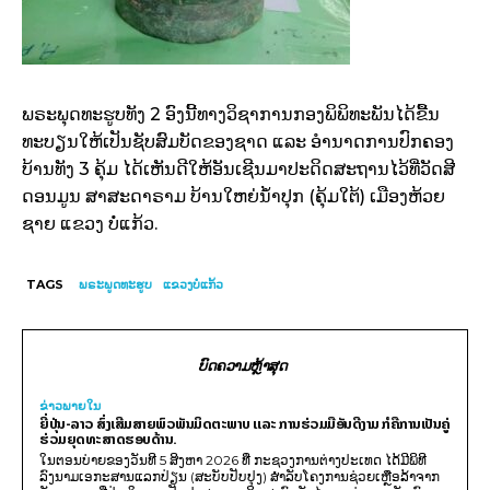
ພຣະພຸດທະຮູບທັງ 2 ອົງນີ້ທາງວິຊາການກອງພິພິທະພັນໄດ້ຂື້ນ
ທະບຽນໃຫ້ເປັນຊັບສົມບັດຂອງຊາດ ແລະ ອໍານາດການປົກຄອງ
ບ້ານທັງ 3 ຄຸ້ມ ໄດ້ເຫັນດີໃຫ້ອັນເຊີນມາປະດິດສະຖານໄວ້ທີ່ວັດສີ
ດອນມູນ ສາສະດາຣາມ ບ້ານໃຫຍ່ນໍ້າປຸກ (ຄຸ້ມໃຕ້) ເມືອງຫ້ວຍ
ຊາຍ ແຂວງ ບໍ່ແກ້ວ.
TAGS
ພຣະພູດທະຮູບ
ແຂວງບໍ່ແກ້ວ
ບົດຄວາມຫຼ້າສຸດ
ຂ່າວພາຍ​ໃນ
ຍີ່ປຸ່ນ-ລາວ ສົ່ງເສີມສາຍພົວພັນມິດຕະພາບ ແລະ ການຮ່ວມມືອັນດີງາມ ກໍຄືການເປັນຄູ່
ຮ່ວມຍຸດທະສາດຮອບດ້ານ.
ໃນຕອນບ່າຍຂອງວັນທີ 5 ສິງຫາ 2026 ທີ່ ກະຊວງການຕ່າງປະເທດ ໄດ້ມີພິທີ
ລົງນາມເອກະສານແລກປ່ຽນ (ສະບັບປັບປຸງ) ສໍາລັບໂຄງການຊ່ວຍເຫຼືອລ້າຈາກ