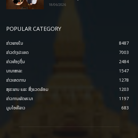
18/06/2026
POPULAR CATEGORY
ຂ່າວພາຍ​ໃນ
8487
ຂ່າວຕ່າງປະເທດ
7003
ຂ່າວທ້ອງຖິ່ນ
2484
ນານາສາລະ
1547
ຂ່າວເຫດການ
1278
ສຸຂະພາບ ແລະ ສີ່ງແວດລ້ອມ
1203
ຂ່າວການພັດທະນາ
1197
ມູມໄອທີລາວ
683