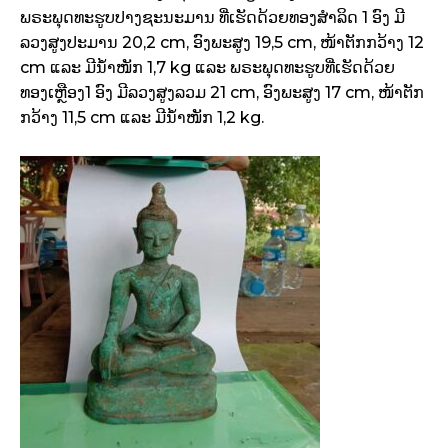
ພຣະພຸດທະຮູບປາງຊະນະມານ ທີ່ເຮັດດ້ວຍທອງສໍາລິດ 1 ອົງ ມີ
ລວງສູງປະມານ 20,2 cm, ອົງພະສູງ 19,5 cm, ໜ້າຕັກກວ້າງ 12
cm ແລະ ມີນ້ຳໜັກ 1,7 kg ແລະ ພຣະພຸດທະຮູບທີ່ເຮັດດ້ວຍ
ທອງເຫຼືອງ1 ອົງ ມີລວງສູງລວມ 21 cm, ອົງພະສູງ 17 cm, ໜ້າຕັກ
ກວ້າງ 11,5 cm ແລະ ມີນ້ຳໜັກ 1,2 kg.