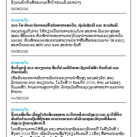
ລົງນາມບົດບັນທຶກຄວາມເຂົ້າໃຈຮ່ວມມື ລະຫວ່າງ...
06/08/2026
ຂ່າວພາຍ​ໃນ
ລາວ-ໄທ ຍົກລະດັບການແກ້ໄຂບັນຫາຢາເສບຕິດ, ກຸ່ມຄໍເຊັນເຕີ ແລະ ສະແກັມເມີ.
ກອງປະຊຸມດັ່ງກ່າວ ໃຫ້ກຽດເປັນປະທານຮ່ວມໂດຍ ສະຫາຍ ພັນເອກ ສຸກສະ
ໝອນ ສີພັນດອນ ຫົວໜ້າການທະຫານກອງບັນຊາການທະຫານແຂວງສະຫວັນ
ນະເຂດ, ຫົວໜ້າຄະນະໜ່ວຍປະສານງານປະຈຳພື້ນທີ່ຊາຍແດນລາວ-ໄທ ແຂວງ
ສະຫວັນນະເຂດ ສປປ ລາວ ແລະ ສະຫາຍ ພົນຕີ...
05/08/2026
ຂ່າວພາຍ​ໃນ
ສືບຕໍ່ຊຸກຍູ້ ລາວ-ຫວຽດນາມ ສືບຕໍ່ຮ່ວມມືດ້ານພະລັງງານໄຟຟ້າ ດ້ານບໍ່ແຮ່ ແລະ
ດ້ານການຄ້າ.
ເພື່ອຜັນຂະຫຍາຍຜົນການພົບປະຂອງການນຳຂັ້ນສູງ ຂອງສອງພັກ, ສອງ
ລັດຖະບານ ລາວ-ຫວຽດນາມ, ໃນວັນທີ 31 ກໍລະກົດ 2026, ທ່ານ ມະໄລທອງ
ກົມມະສິດ, ກຳມະການສູນກາງພັກ, ລັດຖະມົນຕີກະຊວງອຸດສາຫະກຳ ແລະການ
ຄ້າລາວ...
04/08/2026
ຂ່າວພາຍ​ໃນ
ຊີ້ແຈງເພີ່ມຕື່ມ ເລື່ອງຄໍາຕັດສິນຂອງສານ ຄະດີການສໍ້ລາດບັງຫຼວງ ແລະ ຄະດີທີ່ຕິດ
ພັນກັບຈຳນວນເງິນທີ່ຖືກເສຍ ຫາຍຈາກການກະທຳຜິດຂອງພະນັກງານທີ່ສໍ້ລາດ
ບັງຫຼວງ ຢູ່ແຂວງອັດຕະປື.
ໂດຍອີງຕາມການໃຫ້ຂໍ້ມູນ​ ຂອງ ສານປະຊາຊົນແຂວງອັດຕະປື ໃນຄັ້ງວັນທີ 3
ສິງຫາ 2026 ນີ້ວ່າ: ເພຶ່ອເປັນການຊີ້ແຈ້ງກ່ຽວກັບຄະດີ 2 ເລື່ອງ ທີ່ສານປະຊາຊົນ