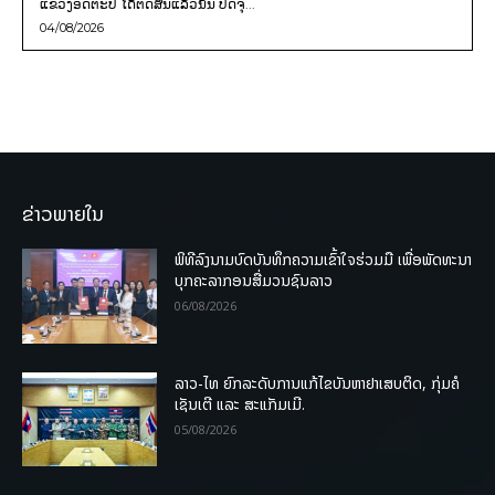
ແຂວງອັດຕະປື ໄດ້ຕັດສິນແລ້ວນັ້ນ ປັດຈຸ...
04/08/2026
ຂ່າວພາຍໃນ
ພິທີລົງນາມບົດບັນທຶກຄວາມເຂົ້າໃຈຮ່ວມມື ເພື່ອພັດທະນາ
ບຸກຄະລາກອນສື່ມວນຊົນລາວ
06/08/2026
ລາວ-ໄທ ຍົກລະດັບການແກ້ໄຂບັນຫາຢາເສບຕິດ, ກຸ່ມຄໍ
ເຊັນເຕີ ແລະ ສະແກັມເມີ.
05/08/2026