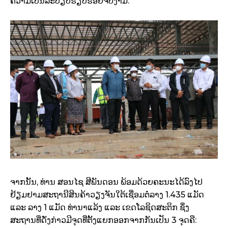
ຄວາມເປັນລະບຽບຮຽບຮ້ອຍຈົບງາມ.
ຈາກນັ້ນ, ທ່ານ ສອນໄຊ ສີພັນດອນ ພ້ອມດ້ວຍຄະນະໄດ້ລົງໄປ
ຢ້ຽມຢາມສະຖານີສິນຄ້າວຽງຈັນໃຕ້ເຊື່ອມຕໍ່ລາງ 1.435 ແມັດ
ແລະ ລາງ 1 ແມັດ ທ່ານາແລ້ງ ແລະ ເຂດໂລຊິດສະຕິກ ຊຶ່ງ
ສະຖານທີ່ດັ່ງກ່າວມີຈຸດທີ່ຕັ້ງແຍກອອກຈາກກັນເປັນ 3 ຈຸດຄື: