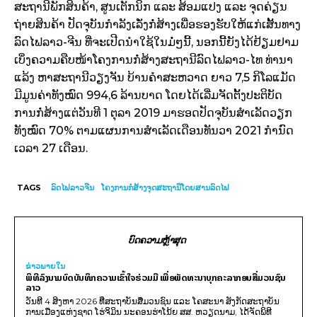
ສະຖານີພັກສິນຄ້າ, ສູນເຕັກນິກ ແລະ ສ້ອມແປງ ແລະ ຈຸດຄ່ຽນ
ຖ່າຍສິນຄ້າ ປັດຈຸບັນກໍາລັງເລັ່ງກໍ່ສ້າງເພື່ອຮອງຮັບໃຫ້ແກ່ເສັ້ນທາງ
ລົດໄຟລາວ-ຈີນ ທີ່ຈະເປີດນໍາໃຊ້ໃນມໍ່ໆນີ້, ນອກນີ້ຍັງໄດ້ຢ້ຽມຢາມ
ເບິ່ງຄວາມຄືບໜ້າໂຄງການກໍ່ສ້າງສະຖານີລົດໄຟລາວ-ໄທ ທ່ານາ
ແລ້ງ ຫາສະຖານີວຽງຈັນ ບ້ານຄຳສະຫວາດ ຍາວ 7,5 ກິໂລແມັດ
ມີມູນຄ່າທັງໝົດ 994,6 ລ້ານບາດ ໂດຍໄດ້ເລີ່ມຈັດຕັ້ງປະຕິບັດ
ການກໍ່ສ້າງແຕ່ວັນທີ 1 ຕຸລາ 2019 ມາຮອດປັດຈຸບັນສໍາເລັດວຽກ
ທັງໝົດ 70% ຕາມແຜນການສໍາເລັດເດືອນທັນວາ 2021 ກໍານົດ
ເວລາ 27 ເດືອນ.
TAGS
ລົດໄຟລາວຈີນ
ໂຄງການກໍ່ສ້າງຈຸດສະຖານີໂດຍສານລົດໄຟ
ບົດຄວາມຫຼ້າສຸດ
ຂ່າວພາຍ​ໃນ
ພິທີລົງນາມບົດບັນທຶກຄວາມເຂົ້າໃຈຮ່ວມມື ເພື່ອພັດທະນາບຸກຄະລາກອນສື່ມວນຊົນ
ລາວ
ວັນທີ 4 ສິງຫາ 2026 ທີ່ສະຖາບັນສື່ມວນຊົນ ແລະ ໂຄສະນາ ສັງກັດສະຖາບັນ
ການເມືອງແຫ່ງຊາດ ໂຮ່ຈິມິນ ນະຄອນຮ່າໂນ້ຍ ສສ. ຫວຽດນາມ, ໄດ້ຈັດພິທີ