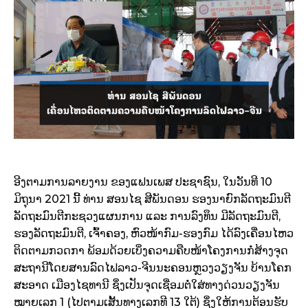
ອີງຕາມການລາຍງານ ຂອງແຟນເພສ ປະຊາຊົນ, ໃນວັນທີ 10
ມິຖຸນາ 2021 ນີ້ ທ່ານ ສອນໄຊ ສີພັນດອນ ຮອງນາຍົກລັດຖະມົນຕີ
ລັດຖະມົນຕີກະຊວງແຜນການ ແລະ ການລົງທຶນ ມີລັດຖະມົນຕີ,
ຮອງລັດຖະມົນຕີ, ເຈົ້າຄອງ, ຫົວໜ້າກົມ-ຮອງກົມ ໄດ້ລົງເຄື່ອນໄຫວ
ຕິດຕາມກວດກາ ພ້ອມດ້ວຍເບິ່ງຄວາມຄືບໜ້າໂຄງການກໍ່ສ້າງຈຸດ
ສະຖານີໂດຍສານລົດໄຟລາວ-ຈີນນະຄອນຫຼວງວຽງຈັນ ບ້ານໂຄກ
ສະອາດ ເມືອງໄຊທານີ ຊຶ່ງເປັນຈຸດເຊື່ອມຕໍ່ໃສ່ທາງດ່ວນວຽງຈັນ
ໝາຍເລກ 1 (ໄປຕາມເສັ້ນທາງເລກທີ 13 ໃຕ້) ຊຶ່ງໃຫ້ການຕ້ອນຮັບ