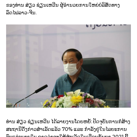
ຂອງທ່ານ ສ່ຽວ ຊ່ຽນເຫວີນ ຜູ້ອຳນວຍການໃຫຍ່ບໍລິສັດທາງ
ລົດໄຟລາວ-ຈີນ.
ທ່ານ ສ່ຽວ ຊ່ຽນເຫວີນ ໄດ້ລາຍງານໂດຍຫຍໍ້: ປັດຈຸບັນການກໍ່ສ້າງ
ສະຖານີດັ່ງກ່າວສໍາເລັດແລ້ວ 70% ແລະ ກໍາລັງຢູ່ໃນໄລຍະການ
ຕົບແຕ່ງພາຍໃນ ຄາດວ່າຈະໃຫ້ສໍາເລັດໃນເດືອນກັນຍາ 2021 ນີ້,