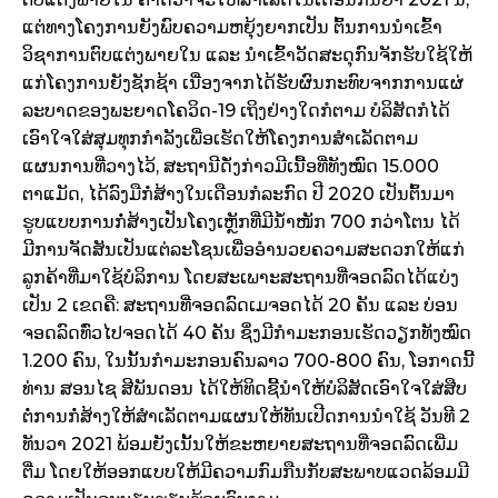
ແຕ່ທາງໂຄງການຍັງພົບຄວາມຫຍຸ້ງຍາກເປັນ ຕົ້ນການນໍາເຂົ້າ
ວິຊາການຕົບແຕ່ງພາຍໃນ ແລະ ນໍາເຂົ້າວັດສະດຸກົນຈັກຮັບໃຊ້ໃຫ້
ແກ່ໂຄງການຍັງຊັກຊ້າ ເນື່ອງຈາກໄດ້ຮັບຜົນກະທົບຈາກການແຜ່
ລະບາດຂອງພະຍາດໂຄວິດ-19 ເຖິງຢ່າງໃດກໍຕາມ ບໍລິສັດກໍໄດ້
ເອົາໃຈໃສ່ສຸມທຸກກໍາລັງເພື່ອເຮັດໃຫ້ໂຄງການສໍາເລັດຕາມ
ແຜນການທີ່ວາງໄວ້, ສະຖານີດັ່ງກ່າວມີເນື້ອທີ່ທັງໝົດ 15.000
ຕາແມັດ, ໄດ້ລົງມືກໍ່ສ້າງໃນເດືອນກໍລະກົດ ປີ 2020 ເປັນຕົ້ນມາ
ຮູບແບບການກໍ່ສ້າງເປັນໂຄງເຫຼັກທີ່ມີນໍ້າໜັກ 700 ກວ່າໂຕນ ໄດ້
ມີການຈັດສັນເປັນແຕ່ລະໂຊນເພື່ອອໍານວຍຄວາມສະດວກໃຫ້ແກ່
ລູກຄ້າທີ່ມາໃຊ້ບໍລິການ ໂດຍສະເພາະສະຖານທີ່ຈອດລົດໄດ້ແບ່ງ
ເປັນ 2 ເຂດຄື: ສະຖານທີ່ຈອດລົດເມຈອດໄດ້ 20 ຄັນ ແລະ ບ່ອນ
ຈອດລົດທົ່ວໄປຈອດໄດ້ 40 ຄັນ ຊຶ່ງມີກຳມະກອນເຮັດວຽກທັງໝົດ
1.200 ຄົນ, ໃນນັ້ນກຳມະກອນຄົນລາວ 700-800 ຄົນ, ໂອກາດນີ້
ທ່ານ ສອນໄຊ ສີພັນດອນ ໄດ້ໃຫ້ທິດຊີ້ນໍາໃຫ້ບໍລິສັດເອົາໃຈໃສ່ສືບ
ຕໍ່ການກໍ່ສ້າງໃຫ້ສໍາເລັດຕາມແຜນໃຫ້ທັນເປີດການນໍາໃຊ້ ວັນທີ 2
ທັນວາ 2021 ພ້ອມຍັງເນັ້ນໃຫ້ຂະຫຍາຍສະຖານທີ່ຈອດລົດເພີ່ມ
ຕື່ມ ໂດຍໃຫ້ອອກແບບໃຫ້ມີຄວາມກົມກືນກັບສະພາບແວດລ້ອມມີ