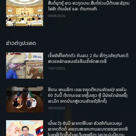
ສືບຕໍ່ຊຸກຍູ້ ລາວ-ຫວຽດນາມ ສືບຕໍ່ຮ່ວມມືດ້ານພະລັງງານ
ໄຟຟ້າ ດ້ານບໍ່ແຮ່ ແລະ ດ້ານການຄ້າ.
04/08/2026
ຂ່າວຕ່າງປະເທດ
ເຈົ້າໜ້າທີ່ໄທກັກຕົວ ຄົນລາວ 2 ຄົນ ທີ່ກ່ຽວຂ້ອງກັບຄະດີ
ສາວແອລັກລອບເຮໂຣອີນເຂົ້າອົດສະຕາລີ
16/07/2026
ອີຣານ-ອາເມລິກາ ເຈລະຈາຍຸດຕິຄວາມຂັດແຍ່ງ! ພາຍໃນ
60 ວັນນີ້ ຖ້າການເຈລະຈາຫຼົ້ມເຫຼວ ຫຼື ມີຝ່າຍໃດຝ່າຍໜຶ່ງ
ລະເມີດ ອາດນໍາມາສູ່ຄວາມຂັດແຍ້ງອີກຄັ້ງ
18/06/2026
ເຝົ້າລະວັງ-ຮັບມື ພະຍາດອີໂບລາ ຫົວໜ້າກົມຄວບຄຸມ
ພະຍາດຕິດຕໍ່ ລາຍງານສະພາບການລະບາດຂອງພະຍາດອີ
ໂບລາທີ່ເກີດຂຶ້ນໃນທະວີບອາຟຣິກາ (ລາວແມ່ນມີຄວາມ