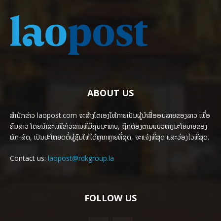
ABOUT US
ສຳນັກຂ່າວ laopost.com ຈະສ້າງໂຕເອງໃຫ້ກາຍເປັນຜູ້ນຳສື່ອອນລາຍຂອງລາວ ເພື່ອ
ຄົນລາວ ໂດຍນຳສະເໜີຂ່າວສານທີ່ມີຄຸນນະພາບ, ຖືກຕ້ອງຕາມແນວທາງນະໂຍບາຍຂອງ
ພັກ-ລັດ, ເປັນປະໂຫຍດຕໍ່ຜູ້ຊົມໃຫ້ໄດ້ຫຼາກຫຼາຍທີ່ສຸດ, ຈະແຈ້ງທີ່ສຸດ ແລະວ່ອງໄວທີ່ສຸດ.
Contact us:
laopost@rdkgroup.la
FOLLOW US