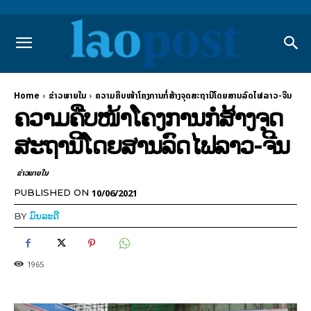
Home
ຂ່າວພາຍ​ໃນ
ຄວາມຄືບໜ້າໂຄງການກໍ່ສ້າງຈຸດສະຖານີໂດຍສານລົດໄຟລາວ-ຈີນ
ຄວາມຄືບໜ້າໂຄງການກໍ່ສ້າງຈຸດ
ສະຖານີໂດຍສານລົດໄຟລາວ-ຈີນ
ຂ່າວພາຍ​ໃນ
10/06/2021
PUBLISHED ON
BY
ມົນລະດີ
1965