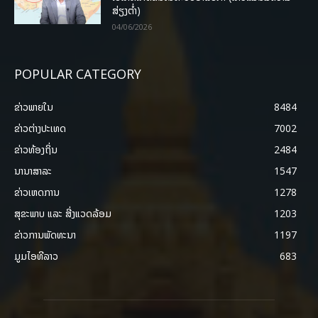
ສ່ຽງຕໍ່າ)
04/06/2026
POPULAR CATEGORY
ຂ່າວພາຍ​ໃນ
8484
ຂ່າວຕ່າງປະເທດ
7002
ຂ່າວທ້ອງຖິ່ນ
2484
ນານາສາລະ
1547
ຂ່າວເຫດການ
1278
ສຸຂະພາບ ແລະ ສີ່ງແວດລ້ອມ
1203
ຂ່າວການພັດທະນາ
1197
ມູມໄອທີລາວ
683