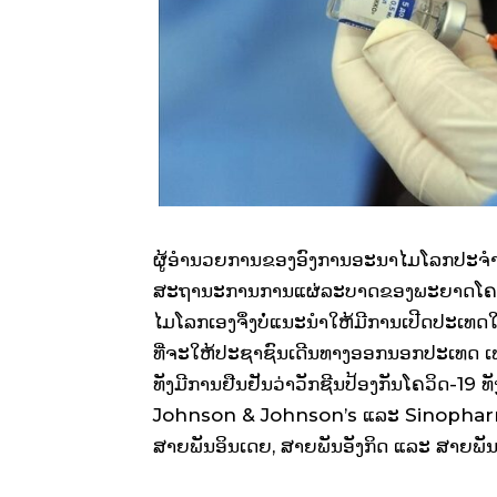
ຜູ້ອໍານວຍການຂອງອົງການອະນາໄມໂລກປະຈໍາເ
ສະຖານະການການແຜ່ລະບາດຂອງພະຍາດໂຄວິດ
ໄມໂລກເອງຈຶ່ງບໍ່ແນະນໍາໃຫ້ມີການເປີດປະເທດໃ
ທີ່ຈະໃຫ້ປະຊາຊົນເດີນທາງອອກນອກປະເທດ ເພ
ທັງມີການຢືນຢັນວ່າວັກຊີນປ້ອງກັນໂຄວິດ-19 ທັ
Johnson & Johnson’s ແລະ Sinopharm 
ສາຍພັນອິນເດຍ, ສາຍພັນອັງກິດ ແລະ ສາຍພັນ