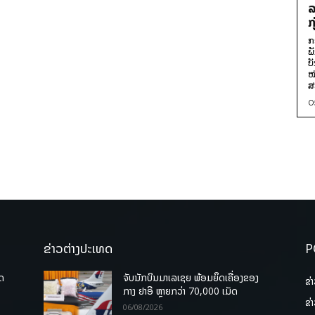
ລ
ກ
ກ
ພ
ບ
ໜ
ສ
0
ຂ່າວຕ່າງປະເທດ
P
ຸດ
ຈັບນັກບິນມາເລເຊຍ ພ້ອມຍຶດເຄື່ອງຂອງ
ຂ່
ກາງ ຢາອີ ຫຼາຍກວ່າ 70,000 ເມັດ
ຂ່
06/08/2026