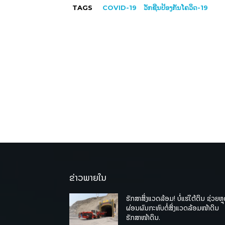
TAGS
COVID-19
ວັກຊີນປ້ອງກັນໂຄວິດ-19
ຂ່າວພາຍໃນ
ຮັກສາສິ່ງແວດລ້ອມ! ບໍ່ແຮ່ໃຕ້ດິນ ຊ່ວຍຫຼ
ຜ່ອນຜົນກະທົບຕໍ່ສິ່ງແວດລ້ອມໜ້າດິນ
ຮັກສາໜ້າດິນ.