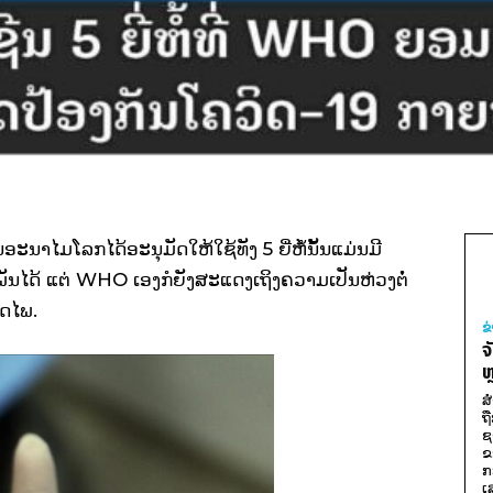
ະນາໄມໂລກໄດ້ອະນຸມັດໃຫ້ໃຊ້ທັງ 5 ຍີ່ຫໍ້ນັ້ນແມ່ນມີ
ັນໄດ້ ແຕ່ WHO ເອງກໍຍັງສະແດງເຖິງຄວາມເປັນຫ່ວງຕໍ່
ອດໄພ.
ຂ
ຈ
ຫ
ສ
ຖ
ຊ
ຂ
ກ
ເ