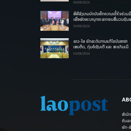
06/08/2026
ພິທີລົງນາມບົດບັນທຶກຄວາມເຂົ້າໃຈຮ່ວມມ
ເພື່ອພັດທະນາບຸກຄະລາກອນສື່ມວນຊົນ
06/08/2026
ລາວ-ໄທ ຍົກລະດັບການແກ້ໄຂບັນຫາຢາ
ເສບຕິດ, ກຸ່ມຄໍເຊັນເຕີ ແລະ ສະແກັມເມີ.
05/08/2026
AB
ສຳນັກ
ຄົນລາ
ພັກ-ລັ