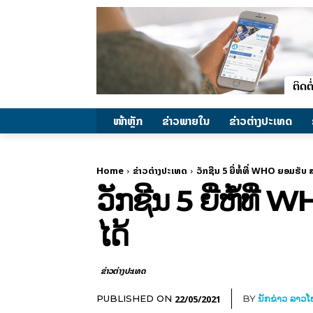
ໜ້າຫຼັກ
ຂ່າວພາຍ​ໃນ
ຂ່າວຕ່າງປະເທດ
Home
ຂ່າວຕ່າງປະເທດ
ວັກຊີນ 5 ຍີ່ຫໍ້ທີ່ WHO ຍອມຮັບ
ວັກຊີນ 5 ຍີ່ຫໍ້ທີ
ໄດ້
ຂ່າວຕ່າງປະເທດ
22/05/2021
PUBLISHED ON
BY
ນັກຂ່າວ ລາວ