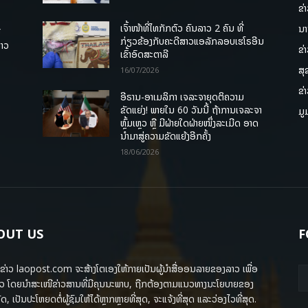
ຂ່
ເຈົ້າໜ້າທີ່ໄທກັກຕົວ ຄົນລາວ 2 ຄົນ ທີ່
ນາ
ື
ກ່ຽວຂ້ອງກັບຄະດີສາວແອລັກລອບເຮໂຣອີນ
ລາວ
ຂ່
ເຂົ້າອົດສະຕາລີ
ສຸ
16/07/2026
ຂ່
ອີຣານ-ອາເມລິກາ ເຈລະຈາຍຸດຕິຄວາມ
ຂັດແຍ່ງ! ພາຍໃນ 60 ວັນນີ້ ຖ້າການເຈລະຈາ
ມູ
ຫຼົ້ມເຫຼວ ຫຼື ມີຝ່າຍໃດຝ່າຍໜຶ່ງລະເມີດ ອາດ
ນໍາມາສູ່ຄວາມຂັດແຍ້ງອີກຄັ້ງ
18/06/2026
OUT US
F
ຂ່າວ laopost.com ຈະສ້າງໂຕເອງໃຫ້ກາຍເປັນຜູ້ນຳສື່ອອນລາຍຂອງລາວ ເພື່ອ
ວ ໂດຍນຳສະເໜີຂ່າວສານທີ່ມີຄຸນນະພາບ, ຖືກຕ້ອງຕາມແນວທາງນະໂຍບາຍຂອງ
ດ, ເປັນປະໂຫຍດຕໍ່ຜູ້ຊົມໃຫ້ໄດ້ຫຼາກຫຼາຍທີ່ສຸດ, ຈະແຈ້ງທີ່ສຸດ ແລະວ່ອງໄວທີ່ສຸດ.