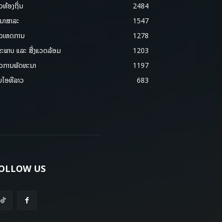
າວທ້ອງຖິ່ນ
2484
ນາສາລະ
1547
າວເຫດການ
1278
ຂະພາບ ແລະ ສີ່ງແວດລ້ອມ
1203
າວການພັດທະນາ
1197
ມໄອທີລາວ
683
OLLOW US