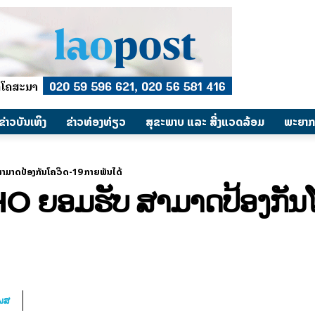
​ຂ່າວບັນເທິງ
​ຂ່າວທ່ອງທ່ຽວ
ສຸຂະພາບ ແລະ ສີ່ງແວດລ້ອມ
ພະຍາກ
 ສາມາດປ້ອງກັນໂຄວິດ-19 ກາຍພັນໄດ້
່ WHO ຍອມຮັບ ສາມາດປ້ອງກັ
ໂພສ