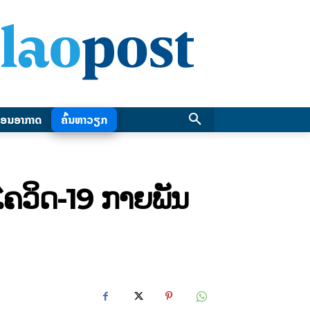
ອນອາກາດ
ຄົ້ນຫາວຽກ
ນໂຄວິດ-19 ກາຍພັນ