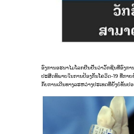
ອົງການອະນາໄມໂລກຢືນຢັນວ່າວັກຊີນທີ່ອົງການອ
ປະສິດທິພາບໃນການປ້ອງກັນໂຄວິດ-19 ທີ່ກາຍພ
ກັບການເດີນທາງລະຫວ່າງປະເທດທີ່ຍັງບໍ່ທັນປ