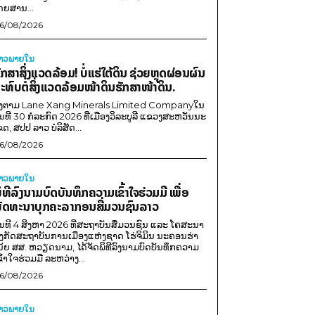
ດຍສານ...
6/08/2026
່າວພາຍ​ໃນ
ັກສາສິ່ງແວດລ້ອມ! ບໍ່ແຮ່ໃຕ້ດິນ ຊ່ວຍຫຼຸດຜ່ອນຜົນ
ະທົບຕໍ່ສິ່ງແວດລ້ອມໜ້າດິນຮັກສາໜ້າດິນ.
ີງຕາມ Lane Xang Minerals Limited Companyໃນ
ັນທີ 30 ກໍລະກົດ 2026 ທີ່ເມືອງວິລະບູລີ ແຂວງສະຫວັນນະ
ຂດ, ສປປ ລາວ ບໍລິສັດ...
6/08/2026
່າວພາຍ​ໃນ
ິທີລົງນາມບົດບັນທຶກຄວາມເຂົ້າໃຈຮ່ວມມື ເພື່ອ
ັດທະນາບຸກຄະລາກອນສື່ມວນຊົນລາວ
ັນທີ 4 ສິງຫາ 2026 ທີ່ສະຖາບັນສື່ມວນຊົນ ແລະ ໂຄສະນາ
ັງກັດສະຖາບັນການເມືອງແຫ່ງຊາດ ໂຮ່ຈິມິນ ນະຄອນຮ່າ
ນ້ຍ ສສ. ຫວຽດນາມ, ໄດ້ຈັດພິທີລົງນາມບົດບັນທຶກຄວາມ
ຂົ້າໃຈຮ່ວມມື ລະຫວ່າງ...
6/08/2026
່າວພາຍ​ໃນ