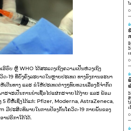
ໂ
0
ຂ
ຮ
ກ
ອ
ວ
ເ
0
ອີຣົບ ຫຼື WHO ໄດ້ສະແດງເຖິງຄວາມເປັນຫ່ວງເຖິງ
ຂ
-19 ທີ່ຍັງຄົງລະບາດໃນຫຼາຍປະເທດ ທາງອົງການອະນາ
ພ
ຫ້ເດີນທາງ ແລະ ຂໍໃຫ້ປະເທດຕ່າງໆທົບທວນເລື່ອງຂໍ້ຈໍາກັດ
ພ
າະຈະເປັນການນໍາເຊື້ອໄປແຜ່ກະຈາຍໄດ້ງ່າຍ ແລະ ພ້ອມ
ວ
ສ
ງ 5 ຍີ່ຫໍ້ເຊິ່ງໄດ້ແກ່: Pfizer, Moderna, AstraZeneca,
ໂ
ເ
ມີປະສິດທິພາບໃນການປ້ອງກັນໂຄວິດ-19 ກາຍພັນຂອງ
0
ອາຟຣິກາໃຕ້ໄດ້.
ຂ