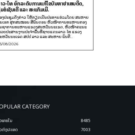
າວ-ໄທ ຍົກລະດັບການແກ້ໄຂບັນຫາຢາເສບຕິດ,
ຸ່ມຄໍເຊັນເຕີ ແລະ ສະແກັມເມີ.
ອງປະຊຸມດັ່ງກ່າວ ໃຫ້ກຽດເປັນປະທານຮ່ວມໂດຍ ສະຫາຍ
ັນເອກ ສຸກສະໝອນ ສີພັນດອນ ຫົວໜ້າການທະຫານກອງ
ັນຊາການທະຫານແຂວງສະຫວັນນະເຂດ, ຫົວໜ້າຄະນະ
່ວຍປະສານງານປະຈຳພື້ນທີ່ຊາຍແດນລາວ-ໄທ ແຂວງ
ະຫວັນນະເຂດ ສປປ ລາວ ແລະ ສະຫາຍ ພົນຕີ...
5/08/2026
OPULAR CATEGORY
າວພາຍ​ໃນ
8485
າວຕ່າງປະເທດ
7003