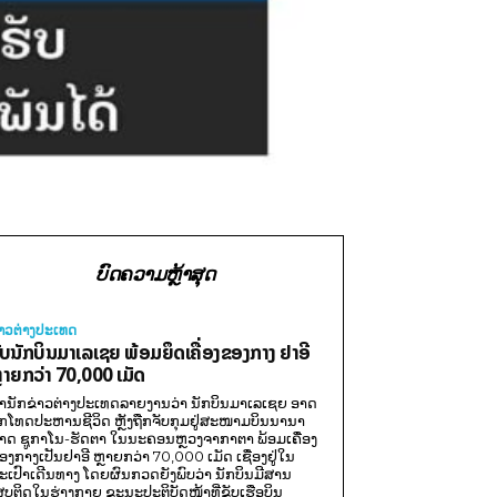
ບົດຄວາມຫຼ້າສຸດ
່າວຕ່າງປະເທດ
ັບນັກບິນມາເລເຊຍ ພ້ອມຍຶດເຄື່ອງຂອງກາງ ຢາອີ
ຼາຍກວ່າ 70,000 ເມັດ
ຳນັກຂ່າວຕ່າງປະເທດລາຍງານວ່າ ນັກບິນມາເລເຊຍ ອາດ
ືກໂທດປະຫານຊີວິດ ຫຼັງຖືກຈັບກຸມຢູ່ສະໜາມບິນນານາ
າດ ຊູກາໂນ-ຮັດຕາ ໃນນະຄອນຫຼວງຈາກາຕາ ພ້ອມເຄື່ອງ
ອງກາງເປັນຢາອີ ຫຼາຍກວ່າ 70,000 ເມັດ ເຊື່ອງຢູ່ໃນ
ະເປົາເດີນທາງ ໂດຍຜົນກວດຍັງພົບວ່າ ນັກບິນມີສານ
ສບຕິດໃນຮ່າງກາຍ ຂະນະປະຕິບັດໜ້າທີ່ຂັບເຮືອບິນ