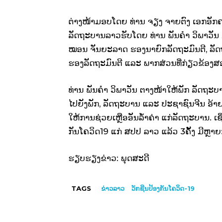
ຕ່າງໜ້າມອບໂດຍ ທ່ານ ຈຽງ ຈາຍຕົງ ເອກອັກ
ລັດຖະບານລາວຮັບໂດຍ ທ່ານ ພັນຄຳ ວິພາວັນ ນ
ໝອນ ຈັນຍະລາດ ຮອງນາຍົກລັດຖະມົນຕີ, ລັດຖະ
ຮອງລັດຖະມົນຕີ ແລະ ພາກສ່ວນທີ່ກ່ຽວຂ້ອງສອ
ທ່ານ ພັນຄໍາ ວິພາວັນ ຕາງໜ້າໃຫ້ພັກ ລັດ
ໄປຍັງພັກ, ລັດຖະບານ ແລະ ປະຊາຊົນຈີນ ອ້າຍ
ໃຫ້ການຊ່ວຍເຫຼືອອັນລໍ້າຄ່າ ແກ່ລັດຖະບານ. ເ
ກັນໂຄວິດ19 ແກ່ ສປປ ລາວ ແລ້ວ 3ຄັ້ງ ມີຫຼາຍ
ຮຽບຮຽງຂ່າວ: ພຸດສະດີ
TAGS
ຂ່າວລາວ
ວັກຊີນປ້ອງກັນໂຄວິດ-19