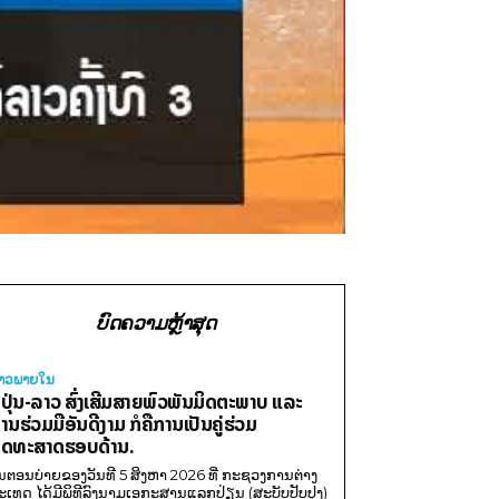
ບົດຄວາມຫຼ້າສຸດ
່າວພາຍ​ໃນ
ີ່ປຸ່ນ-ລາວ ສົ່ງເສີມສາຍພົວພັນມິດຕະພາບ ແລະ
ານຮ່ວມມືອັນດີງາມ ກໍຄືການເປັນຄູ່ຮ່ວມ
ຸດທະສາດຮອບດ້ານ.
ນຕອນບ່າຍຂອງວັນທີ 5 ສິງຫາ 2026 ທີ່ ກະຊວງການຕ່າງ
ະເທດ ໄດ້ມີພິທີລົງນາມເອກະສານແລກປ່ຽນ (ສະບັບປັບປຸງ)