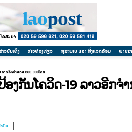
​ຂ່າວບັນເທິງ
​ຂ່າວທ່ອງທ່ຽວ
ສຸຂະພາບ ແລະ ສີ່ງແວດລ້ອມ
ພະຍາກ
19 ລາວອີກຈໍານວນ 800.000ໂດສ
ນປ້ອງກັນໂຄວິດ-19 ລາວອີກຈໍ
້ຳມັດ