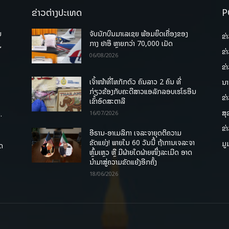
ຂ່າວຕ່າງປະເທດ
P
ບ
ຈັບນັກບິນມາເລເຊຍ ພ້ອມຍຶດເຄື່ອງຂອງ
ຂ່
່
ກາງ ຢາອີ ຫຼາຍກວ່າ 70,000 ເມັດ
ຂ່
06/08/2026
ຂ່
ເຈົ້າໜ້າທີ່ໄທກັກຕົວ ຄົນລາວ 2 ຄົນ ທີ່
ນາ
ກ່ຽວຂ້ອງກັບຄະດີສາວແອລັກລອບເຮໂຣອີນ
ຂ່
ເຂົ້າອົດສະຕາລີ
ສຸ
.
16/07/2026
ຂ່
ອີຣານ-ອາເມລິກາ ເຈລະຈາຍຸດຕິຄວາມ
ຂັດແຍ່ງ! ພາຍໃນ 60 ວັນນີ້ ຖ້າການເຈລະຈາ
ມູ
ຸດ
ຫຼົ້ມເຫຼວ ຫຼື ມີຝ່າຍໃດຝ່າຍໜຶ່ງລະເມີດ ອາດ
ນໍາມາສູ່ຄວາມຂັດແຍ້ງອີກຄັ້ງ
18/06/2026