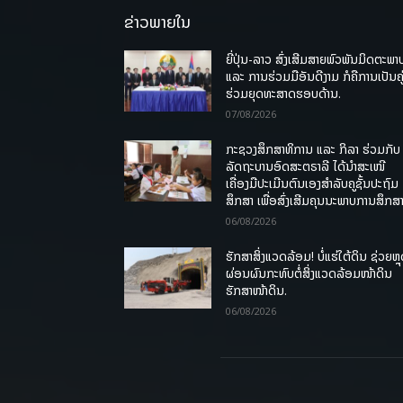
ຂ່າວພາຍໃນ
ຍີ່ປຸ່ນ-ລາວ ສົ່ງເສີມສາຍພົວພັນມິດຕະພາ
ແລະ ການຮ່ວມມືອັນດີງາມ ກໍຄືການເປັນຄູ
ຮ່ວມຍຸດທະສາດຮອບດ້ານ.
07/08/2026
ກະຊວງສຶກສາທິການ ແລະ ກິລາ ຮ່ວມກັບ
ລັດຖະບານອົດສະຕຣາລີ ໄດ້ນຳສະເໜີ
ເຄື່ອງມືປະເມີນຕົນເອງສຳລັບຄູຊັ້ນປະຖົມ
ສຶກສາ ເພື່ອສົ່ງເສີມຄຸນນະພາບການສຶກສາ
06/08/2026
ຮັກສາສິ່ງແວດລ້ອມ! ບໍ່ແຮ່ໃຕ້ດິນ ຊ່ວຍຫຼ
ຜ່ອນຜົນກະທົບຕໍ່ສິ່ງແວດລ້ອມໜ້າດິນ
ຮັກສາໜ້າດິນ.
06/08/2026