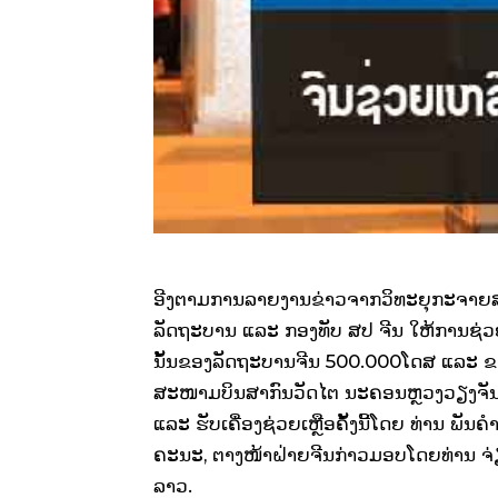
ອີງຕາມການລາຍງານຂ່າວຈາກວິທະຍຸກະຈາຍສຽງແຫ
ລັດຖະບານ ແລະ ກອງທັບ ສປ ຈີນ ໃຫ້ການຊ່ວ
ນັ້ນຂອງລັດຖະບານຈີນ 500.000ໂດສ ແລະ ຂ
ສະໜາມບິນສາກົນວັດໄຕ ນະຄອນຫຼວງວຽງຈັນ ໃນຕ
ແລະ ຮັບເຄື່ອງຊ່ວຍເຫຼືອຄັ້ງນີ້ໂດຍ ທ່ານ ພັ
ຄະນະ, ຕາງໜ້າຝ່າຍຈີນກ່າວມອບໂດຍທ່ານ ຈ່ຽ
ລາວ.