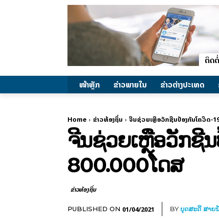
ໜ້າຫຼັກ
ຂ່າວພາຍ​ໃນ
ຂ່າວຕ່າງປະເທດ
Home
ຂ່າວທ້ອງຖິ່ນ
ຈີນຊ່ວຍເຫຼືອວັກຊີນປ້ອງກັນໂຄວິດ-
ຈີນຊ່ວຍເຫຼືອວັກຊີ
800.000ໂດສ
ຂ່າວທ້ອງຖິ່ນ
01/04/2021
PUBLISHED ON
BY
ບຸດສະດີ ສາຍນ