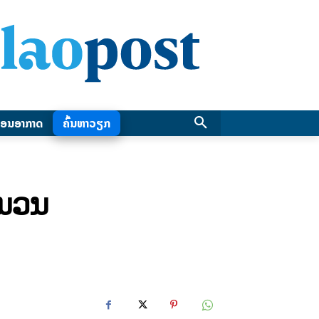
ອນອາກາດ
ຄົ້ນຫາວຽກ
ານວນ