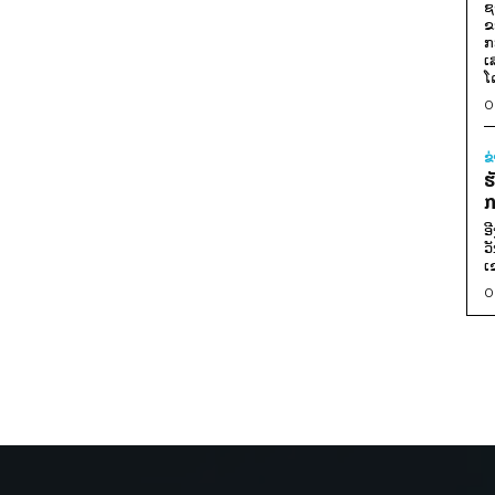
ຊ
ຂ
ກ
ເ
ໂ
0
ຂ
ຮ
ກ
ອ
ວ
ເ
0