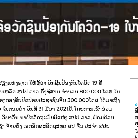
່ງຊາດ ໃຫ້ຮູ້ວ່າ ວັກຊີນປ້ອງກັນໂຄວິດ 19 ທີ່
ຍເຫລືອ ສປປ ລາວ ຄັ້ງທີສາມ ຈໍານວນ 800.000 ໂດສ ໃນ
ອງກອງທັບປົດປ່ອຍປະຊາຊົນຈີນ 300.000ໂດສ ໄດ້ມາເຖິງ
ຂ
ອນຄໍ່າ ວັນທີ 31 ມີນາ 2021ນີ້, ໂດຍການເຂົ້າຮ່ວມ
ຍ
ກ
ນຄໍາ ວິພາວັນ ນາຍົກລັດຖະມົນຕີແຫ່ງ ສປປ ລາວ, ພ້ອມດ້ວຍ
ຍ
ງ ຈ້າຍຕົ່ງ ເອກອັກຄະລັດຖະທູດ ສປ ຈີນ ປະຈໍາ ສປປ
ໃ
ປ