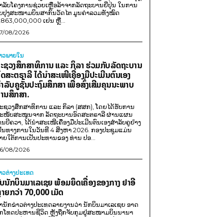
ໍາລັບໂຄງການຊ່ວຍເຫຼືອລ້າຈາກລັດຖະບານຍີ່ປຸ່ນ ໃນການ
ັບປຸງສະໜາມບິນສາກົນວັດໄຕ ມູນຄ່າລວມທັງໝົດ
,863,000,000 ເຢນ ຫຼື...
7/08/2026
່າວພາຍ​ໃນ
ະຊວງສຶກສາທິການ ແລະ ກິລາ ຮ່ວມກັບລັດຖະບານ
ົດສະຕຣາລີ ໄດ້ນຳສະເໜີເຄື່ອງມືປະເມີນຕົນເອງ
ຳລັບຄູຊັ້ນປະຖົມສຶກສາ ເພື່ອສົ່ງເສີມຄຸນນະພາບ
ານສຶກສາ.
ະຊວງສຶກສາທິການ ແລະ ກິລາ (ສສກ), ໂດຍໄດ້ຮັບການ
ະໜັບສະໜູນຈາກ ລັດຖະບານອົດສະຕຣາລີ ຜ່ານແຜນ
ານບີຄວາ, ໄດ້ນຳສະເໜີເຄື່ອງມືປະເມີນຕົນເອງສຳລັບຄູຢ່າງ
ປັນທາງການໃນວັນທີ 4 ສິງຫາ 2026. ກອງປະຊຸມແມ່ນ
າຍໃຕ້ການເປັນປະທານຂອງ ທ່ານ ປອ...
6/08/2026
່າວຕ່າງປະເທດ
ັບນັກບິນມາເລເຊຍ ພ້ອມຍຶດເຄື່ອງຂອງກາງ ຢາອີ
ຼາຍກວ່າ 70,000 ເມັດ
ຳນັກຂ່າວຕ່າງປະເທດລາຍງານວ່າ ນັກບິນມາເລເຊຍ ອາດ
ືກໂທດປະຫານຊີວິດ ຫຼັງຖືກຈັບກຸມຢູ່ສະໜາມບິນນານາ