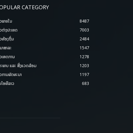
OPULAR CATEGORY
າວພາຍ​ໃນ
8487
າວຕ່າງປະເທດ
7003
າວທ້ອງຖິ່ນ
2484
ນາສາລະ
1547
າວເຫດການ
1278
ຂະພາບ ແລະ ສີ່ງແວດລ້ອມ
1203
າວການພັດທະນາ
1197
ມໄອທີລາວ
683