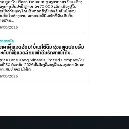
າດ ຊູກາໂນ-ຮັດຕາ ໃນນະຄອນຫຼວງຈາກາຕາ ພ້ອມເຄື່ອງ
ອງກາງເປັນຢາອີ ຫຼາຍກວ່າ 70,000 ເມັດ ເຊື່ອງຢູ່ໃນ
ະເປົາເດີນທາງ ໂດຍຜົນກວດຍັງພົບວ່າ ນັກບິນມີສານ
ສບຕິດໃນຮ່າງກາຍ ຂະນະປະຕິບັດໜ້າທີ່ຂັບເຮືອບິນ
ດຍສານ...
6/08/2026
່າວພາຍ​ໃນ
ັກສາສິ່ງແວດລ້ອມ! ບໍ່ແຮ່ໃຕ້ດິນ ຊ່ວຍຫຼຸດຜ່ອນຜົນ
ະທົບຕໍ່ສິ່ງແວດລ້ອມໜ້າດິນຮັກສາໜ້າດິນ.
ີງຕາມ Lane Xang Minerals Limited Companyໃນ
ັນທີ 30 ກໍລະກົດ 2026 ທີ່ເມືອງວິລະບູລີ ແຂວງສະຫວັນນະ
ຂດ, ສປປ ລາວ ບໍລິສັດ...
6/08/2026