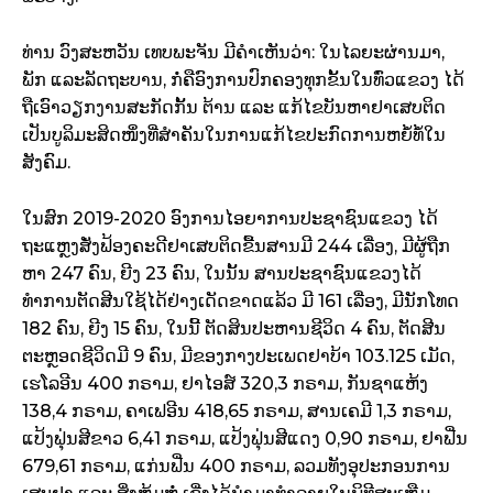
ທ່ານ ວົງສະຫວັນ ເທບພະຈັນ ມີຄຳເຫັນວ່າ: ໃນໄລຍະຜ່ານມາ,
ພັກ ແລະລັດຖະບານ, ກໍ່ຄືອົງການປົກຄອງທຸກຂັ້ນໃນທົ່ວແຂວງ ໄດ້
ຖືເອົາວຽກງານສະກັດກັ້ນ ຕ້ານ ແລະ ແກ້ໄຂບັນຫາຢາເສບຕິດ
ເປັນບູລິມະສິດໜຶ່ງທີ່ສໍາຄັນໃນການແກ້ໄຂປະກົດການຫຍໍ້ທໍ້ໃນ
ສັງຄົມ.
ໃນສົກ 2019-2020 ອົງການໄອຍາການປະຊາຊົນແຂວງ ໄດ້
ຖະແຫຼງສັ່ງຟ້ອງຄະດີຢາເສບຕິດຂື້ນສານມີ 244 ເລື່ອງ, ມີຜູ້ຖືກ
ຫາ 247 ຄົນ, ຍີງ 23 ຄົນ, ໃນນັ້ນ ສານປະຊາຊົນແຂວງໄດ້
ທຳການຕັດສີນໃຊ້ໄດ້ຢ່າງເດັດຂາດແລ້ວ ມີ 161 ເລື່ອງ, ມີນັກໂທດ
182 ຄົນ, ຍີງ 15 ຄົນ, ໃນນີ້ ຕັດສິນປະຫານຊີວິດ 4 ຄົນ, ຕັດສີນ
ຕະຫຼອດຊີວິດມີ 9 ຄົນ, ມີຂອງກາງປະເພດຢາບ້າ 103.125 ເມັດ,
ເຮໂລອີນ 400 ກຣາມ, ຢາໄອສ໌ 320,3 ກຣາມ, ກັນຊາແຫ້ງ
138,4 ກຣາມ, ຄາເຟອີນ 418,65 ກຣາມ, ສານເຄມີ 1,3 ກຣາມ,
ແປ້ງຟຸ່ນສີຂາວ 6,41 ກຣາມ, ແປ້ງຟຸ່ນສີແດງ 0,90 ກຣາມ, ຢາຟີ່ນ
679,61 ກຣາມ, ແກ່ນຟີ່ນ 400 ກຣາມ, ລວມທັງອຸປະກອນການ