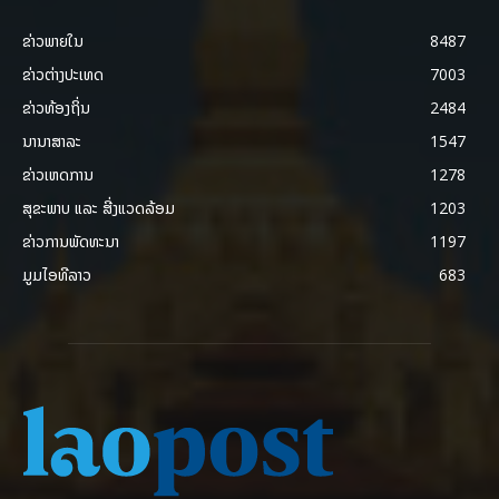
ຂ່າວພາຍ​ໃນ
8487
ຂ່າວຕ່າງປະເທດ
7003
ຂ່າວທ້ອງຖິ່ນ
2484
ນານາສາລະ
1547
ຂ່າວເຫດການ
1278
ສຸຂະພາບ ແລະ ສີ່ງແວດລ້ອມ
1203
ຂ່າວການພັດທະນາ
1197
ມູມໄອທີລາວ
683