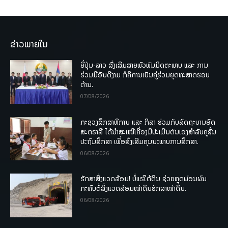
ຂ່າວພາຍໃນ
ຍີ່ປຸ່ນ-ລາວ ສົ່ງເສີມສາຍພົວພັນມິດຕະພາບ ແລະ ການ
ຮ່ວມມືອັນດີງາມ ກໍຄືການເປັນຄູ່ຮ່ວມຍຸດທະສາດຮອບ
ດ້ານ.
07/08/2026
ກະຊວງສຶກສາທິການ ແລະ ກິລາ ຮ່ວມກັບລັດຖະບານອົດ
ສະຕຣາລີ ໄດ້ນຳສະເໜີເຄື່ອງມືປະເມີນຕົນເອງສຳລັບຄູຊັ້ນ
ປະຖົມສຶກສາ ເພື່ອສົ່ງເສີມຄຸນນະພາບການສຶກສາ.
06/08/2026
ຮັກສາສິ່ງແວດລ້ອມ! ບໍ່ແຮ່ໃຕ້ດິນ ຊ່ວຍຫຼຸດຜ່ອນຜົນ
ກະທົບຕໍ່ສິ່ງແວດລ້ອມໜ້າດິນຮັກສາໜ້າດິນ.
06/08/2026