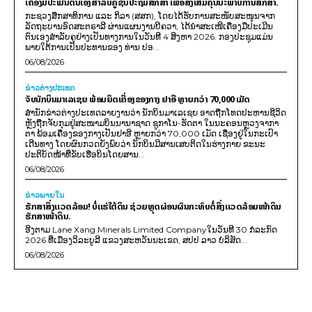
ເຄື່ອງມືປະເມີນຕົນເອງສຳລັບຄູຊັ້ນປະຖົມສຶກສາ ເພື່ອສົ່ງເສີມຄຸນນະພາບການສຶກສາ.
ກະຊວງສຶກສາທິການ ແລະ ກິລາ (ສສກ), ໂດຍໄດ້ຮັບການສະໜັບສະໜູນຈາກ
ລັດຖະບານອົດສະຕຣາລີ ຜ່ານແຜນງານບີຄວາ, ໄດ້ນຳສະເໜີເຄື່ອງມືປະເມີນ
ຕົນເອງສຳລັບຄູຢ່າງເປັນທາງການໃນວັນທີ 4 ສິງຫາ 2026. ກອງປະຊຸມແມ່ນ
ພາຍໃຕ້ການເປັນປະທານຂອງ ທ່ານ ປອ...
06/08/2026
ຂ່າວຕ່າງປະເທດ
ຈັບນັກບິນມາເລເຊຍ ພ້ອມຍຶດເຄື່ອງຂອງກາງ ຢາອີ ຫຼາຍກວ່າ 70,000 ເມັດ
ສຳນັກຂ່າວຕ່າງປະເທດລາຍງານວ່າ ນັກບິນມາເລເຊຍ ອາດຖືກໂທດປະຫານຊີວິດ
ຫຼັງຖືກຈັບກຸມຢູ່ສະໜາມບິນນານາຊາດ ຊູກາໂນ-ຮັດຕາ ໃນນະຄອນຫຼວງຈາກາ
ຕາ ພ້ອມເຄື່ອງຂອງກາງເປັນຢາອີ ຫຼາຍກວ່າ 70,000 ເມັດ ເຊື່ອງຢູ່ໃນກະເປົາ
ເດີນທາງ ໂດຍຜົນກວດຍັງພົບວ່າ ນັກບິນມີສານເສບຕິດໃນຮ່າງກາຍ ຂະນະ
ປະຕິບັດໜ້າທີ່ຂັບເຮືອບິນໂດຍສານ...
06/08/2026
ຂ່າວພາຍ​ໃນ
ຮັກສາສິ່ງແວດລ້ອມ! ບໍ່ແຮ່ໃຕ້ດິນ ຊ່ວຍຫຼຸດຜ່ອນຜົນກະທົບຕໍ່ສິ່ງແວດລ້ອມໜ້າດິນ
ຮັກສາໜ້າດິນ.
ອີງຕາມ Lane Xang Minerals Limited Companyໃນວັນທີ 30 ກໍລະກົດ
2026 ທີ່ເມືອງວິລະບູລີ ແຂວງສະຫວັນນະເຂດ, ສປປ ລາວ ບໍລິສັດ...
06/08/2026