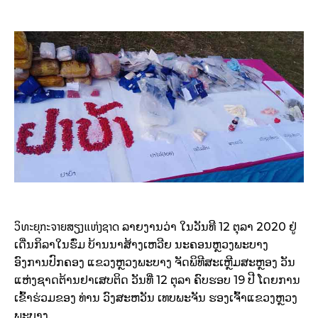
ວິທະຍຸກະຈາຍສຽງແຫ່ງຊາດ
ລາຍງານວ່າ ໃນວັນທີ 12 ຕຸລາ 2020 ຢູ່
ເດີ່ນກິລາໃນຮົ່ມ ບ້ານນາສ້າງເຫວີຍ ນະຄອນຫຼວງພະບາງ
ອົງການປົກຄອງ ແຂວງຫຼວງພະບາງ ຈັດພິທີສະເຫຼີມສະຫຼອງ ວັນ
ແຫ່ງຊາດຕ້ານຢາເສບຕິດ ວັນທີ່ 12 ຕຸລາ ຄົບຮອບ 19 ປີ ໂດຍການ
ເຂົ້າຮ່ວມຂອງ ທ່ານ ວົງສະຫວັນ ເທບພະຈັນ ຮອງເຈົ້າແຂວງຫຼວງ
ພະບາງ.