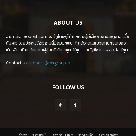
ABOUT US
ສຳນັກຂ່າວ laopost.com ຈະສ້າງໂຕເອງໃຫ້ກາຍເປັນຜູ້ນຳສື່ອອນລາຍຂອງລາວ ເພື່ອ
ຄົນລາວ ໂດຍນຳສະເໜີຂ່າວສານທີ່ມີຄຸນນະພາບ, ຖືກຕ້ອງຕາມແນວທາງນະໂຍບາຍຂອງ
ພັກ-ລັດ, ເປັນປະໂຫຍດຕໍ່ຜູ້ຊົມໃຫ້ໄດ້ຫຼາກຫຼາຍທີ່ສຸດ, ຈະແຈ້ງທີ່ສຸດ ແລະວ່ອງໄວທີ່ສຸດ.
Contact us:
laopost@rdkgroup.la
FOLLOW US
ໜ້າຫຼັກ
ຂ່າວພາຍ​ໃນ
ຂ່າວຕ່າງປະເທດ
​ຂ່າວບັນເທິງ
​ຂ່າວທ່ອງທ່ຽວ