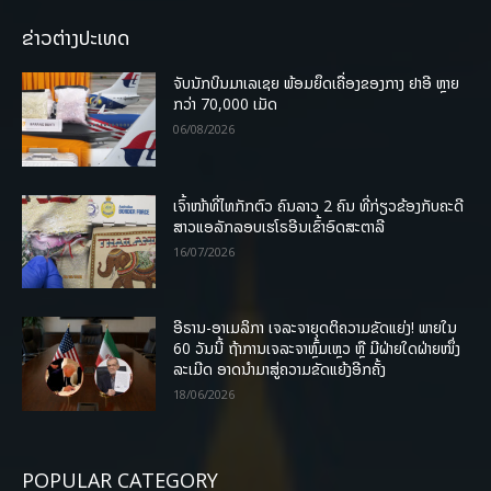
ຂ່າວຕ່າງປະເທດ
ຈັບນັກບິນມາເລເຊຍ ພ້ອມຍຶດເຄື່ອງຂອງກາງ ຢາອີ ຫຼາຍ
ກວ່າ 70,000 ເມັດ
06/08/2026
ເຈົ້າໜ້າທີ່ໄທກັກຕົວ ຄົນລາວ 2 ຄົນ ທີ່ກ່ຽວຂ້ອງກັບຄະດີ
ສາວແອລັກລອບເຮໂຣອີນເຂົ້າອົດສະຕາລີ
16/07/2026
ອີຣານ-ອາເມລິກາ ເຈລະຈາຍຸດຕິຄວາມຂັດແຍ່ງ! ພາຍໃນ
60 ວັນນີ້ ຖ້າການເຈລະຈາຫຼົ້ມເຫຼວ ຫຼື ມີຝ່າຍໃດຝ່າຍໜຶ່ງ
ລະເມີດ ອາດນໍາມາສູ່ຄວາມຂັດແຍ້ງອີກຄັ້ງ
18/06/2026
POPULAR CATEGORY