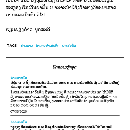
ເສບຢາ ແລະ ສິ່ງຫຸ້ມຫໍ່ ເຊີ່ງໄດ້ນຳມາທຳລາຍໃນພິທີສະເຫຼືມ
ສະຫຼອງ ຍົກເວັ້ນຢາຟີ່ນ ເພາະຈະນຳໃຊ້ເຂົ້າທາງວິທະຍາສາດ
ການແພດໃນຂັ້ນຕໍ່ໄປ.
ຮຽບຮຽງຂ່າວ: ພຸດສະດີ
TAGS
ຂ່າວລາວ
ທຳລາຍຢາເສບຕິດ
ຢາເສບຕິດ
ບົດຄວາມຫຼ້າສຸດ
ຂ່າວພາຍ​ໃນ
ຍີ່ປຸ່ນ-ລາວ ສົ່ງເສີມສາຍພົວພັນມິດຕະພາບ ແລະ ການຮ່ວມມືອັນດີງາມ ກໍຄືການເປັນຄູ່
ຮ່ວມຍຸດທະສາດຮອບດ້ານ.
ໃນຕອນບ່າຍຂອງວັນທີ 5 ສິງຫາ 2026 ທີ່ ກະຊວງການຕ່າງປະເທດ ໄດ້ມີພິທີ
ລົງນາມເອກະສານແລກປ່ຽນ (ສະບັບປັບປຸງ) ສໍາລັບໂຄງການຊ່ວຍເຫຼືອລ້າຈາກ
ລັດຖະບານຍີ່ປຸ່ນ ໃນການປັບປຸງສະໜາມບິນສາກົນວັດໄຕ ມູນຄ່າລວມທັງໝົດ
3,863,000,000 ເຢນ ຫຼື...
07/08/2026
ຂ່າວພາຍ​ໃນ
ກະຊວງສຶກສາທິການ ແລະ ກິລາ ຮ່ວມກັບລັດຖະບານອົດສະຕຣາລີ ໄດ້ນຳສະເໜີ