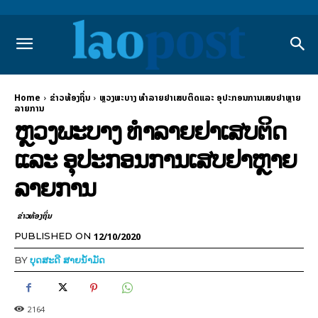
Home
ຂ່າວທ້ອງຖິ່ນ
ຫຼວງພະບາງ ທຳລາຍຢາເສບຕິດແລະ ອຸປະກອນການເສບຢາຫຼາຍ
ລາຍການ
ຫຼວງພະບາງ ທຳລາຍຢາເສບຕິດ
ແລະ ອຸປະກອນການເສບຢາຫຼາຍ
ລາຍການ
ຂ່າວທ້ອງຖິ່ນ
12/10/2020
PUBLISHED ON
BY
ບຸດສະດີ ສາຍນ້ຳມັດ
2164