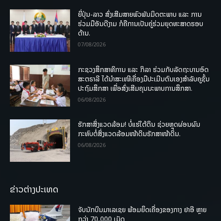
ຍີ່ປຸ່ນ-ລາວ ສົ່ງເສີມສາຍພົວພັນມິດຕະພາບ ແລະ ການ
ຮ່ວມມືອັນດີງາມ ກໍຄືການເປັນຄູ່ຮ່ວມຍຸດທະສາດຮອບ
ດ້ານ.
07/08/2026
ກະຊວງສຶກສາທິການ ແລະ ກິລາ ຮ່ວມກັບລັດຖະບານອົດ
ສະຕຣາລີ ໄດ້ນຳສະເໜີເຄື່ອງມືປະເມີນຕົນເອງສຳລັບຄູຊັ້ນ
ປະຖົມສຶກສາ ເພື່ອສົ່ງເສີມຄຸນນະພາບການສຶກສາ.
06/08/2026
ຮັກສາສິ່ງແວດລ້ອມ! ບໍ່ແຮ່ໃຕ້ດິນ ຊ່ວຍຫຼຸດຜ່ອນຜົນ
ກະທົບຕໍ່ສິ່ງແວດລ້ອມໜ້າດິນຮັກສາໜ້າດິນ.
06/08/2026
ຂ່າວຕ່າງປະເທດ
ຈັບນັກບິນມາເລເຊຍ ພ້ອມຍຶດເຄື່ອງຂອງກາງ ຢາອີ ຫຼາຍ
ກວ່າ 70,000 ເມັດ