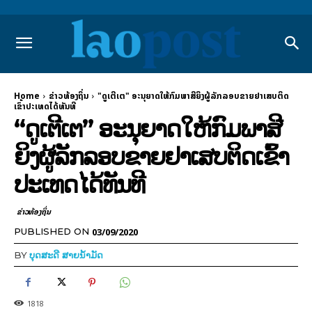
Home
ຂ່າວທ້ອງຖິ່ນ
"ດູເຕີເຕ" ອະນຸຍາດໃຫ້ກົມພາສີຍິງຜູ້ລັກລອບຂາຍຢາເສບຕິດ
ເຂົ້າປະເທດໄດ້ທັນທີ
“ດູເຕີເຕ” ອະນຸຍາດໃຫ້ກົມພາສີ
ຍິງຜູ້ລັກລອບຂາຍຢາເສບຕິດເຂົ້າ
ປະເທດໄດ້ທັນທີ
ຂ່າວທ້ອງຖິ່ນ
03/09/2020
PUBLISHED ON
BY
ບຸດສະດີ ສາຍນ້ຳມັດ
1818