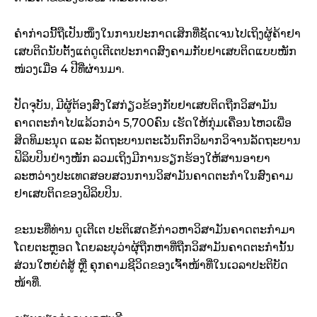
ຄຳກ່າວນີ້ຖືເປັນໜຶ່ງໃນການປະກາດເສິກທີ່ຊັດເຈນໄປເຖິງຜູ້ຄ້າຢາ
ເສບຕິດນັບຕັ້ງແຕ່ດູເຕີເຕປະກາດສົງຄາມກັບຢາເສບຕິດແບບໜັກ
ໜ່ວງເມື່ອ 4 ປີທີ່ຜ່ານມາ.
ປັດຈຸບັນ, ມີຜູ້ຕ້ອງສົງໃສກ່ຽວຂ້ອງກັບຢາເສບຕິດຖືກວິສາມັນ
ຄາດຕະກຳໄປແລ້ວກວ່າ 5,700ຄົນ ເຮັດໃຫ້ກຸ່ມເຄື່ອນໄຫວເພື່ອ
ສິດທິມະນຸດ ແລະ ລັດຖະບານຕະເວັນຕົກວິພາກວິຈານລັດຖະບານ
ຟິລິບປິນຢ່າງໜັກ ລວມເຖິງມີການຮຽກຮ້ອງໃຫ້ສານອາຍາ
ລະຫວ່າງປະເທດສອບສວນການວິສາມັນຄາດຕະກຳໃນສົງຄາມ
ຢາເສບຕິດຂອງຟິລິບປິນ.
ຂະນະທີ່ທ່ານ ດູເຕີເຕ ປະຕິເສດຂໍ້ກ່າວຫາວິສາມັນຄາດຕະກຳມາ
ໂດຍຕະຫຼອດ ໂດຍລະບຸວ່າຜຸ້ຖືກຫາທີ່ຖືກວິສາມັນຄາດຕະກຳນັ້ນ
ສ່ວນໃຫຍ່ຕໍ່ສູ້ ຫຼື ຄຸກຄາມຊີວິດຂອງເຈົ້າໜ້າທີ່ໃນເວລາປະຕິບັດ
ໜ້າທີ່.