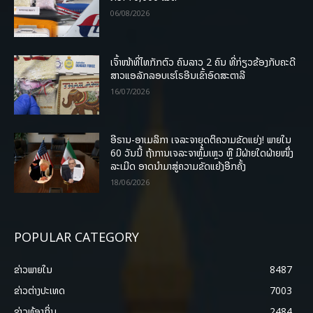
06/08/2026
ເຈົ້າໜ້າທີ່ໄທກັກຕົວ ຄົນລາວ 2 ຄົນ ທີ່ກ່ຽວຂ້ອງກັບຄະດີ
ສາວແອລັກລອບເຮໂຣອີນເຂົ້າອົດສະຕາລີ
16/07/2026
ອີຣານ-ອາເມລິກາ ເຈລະຈາຍຸດຕິຄວາມຂັດແຍ່ງ! ພາຍໃນ
60 ວັນນີ້ ຖ້າການເຈລະຈາຫຼົ້ມເຫຼວ ຫຼື ມີຝ່າຍໃດຝ່າຍໜຶ່ງ
ລະເມີດ ອາດນໍາມາສູ່ຄວາມຂັດແຍ້ງອີກຄັ້ງ
18/06/2026
POPULAR CATEGORY
ຂ່າວພາຍ​ໃນ
8487
ຂ່າວຕ່າງປະເທດ
7003
ຂ່າວທ້ອງຖິ່ນ
2484