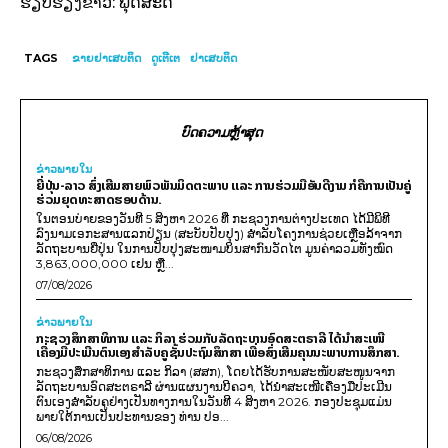
ຮຽບຮຽງຂ່າວ: ພຸດສະດີ
TAGS
ຂາຍຢາເສບຕິດ
ດູເຕີເຕ
ຢາເສບຕິດ
ບົດຄວາມຫຼ້າສຸດ
ຂ່າວພາຍ​ໃນ
ຍີ່ປຸ່ນ-ລາວ ສົ່ງເສີມສາຍພົວພັນມິດຕະພາບ ແລະ ການຮ່ວມມືອັນດີງາມ ກໍຄືການເປັນຄູ່
ຮ່ວມຍຸດທະສາດຮອບດ້ານ.
ໃນຕອນບ່າຍຂອງວັນທີ 5 ສິງຫາ 2026 ທີ່ ກະຊວງການຕ່າງປະເທດ ໄດ້ມີພິທີ
ລົງນາມເອກະສານແລກປ່ຽນ (ສະບັບປັບປຸງ) ສໍາລັບໂຄງການຊ່ວຍເຫຼືອລ້າຈາກ
ລັດຖະບານຍີ່ປຸ່ນ ໃນການປັບປຸງສະໜາມບິນສາກົນວັດໄຕ ມູນຄ່າລວມທັງໝົດ
3,863,000,000 ເຢນ ຫຼື...
07/08/2026
ຂ່າວພາຍ​ໃນ
ກະຊວງສຶກສາທິການ ແລະ ກິລາ ຮ່ວມກັບລັດຖະບານອົດສະຕຣາລີ ໄດ້ນຳສະເໜີ
ເຄື່ອງມືປະເມີນຕົນເອງສຳລັບຄູຊັ້ນປະຖົມສຶກສາ ເພື່ອສົ່ງເສີມຄຸນນະພາບການສຶກສາ.
ກະຊວງສຶກສາທິການ ແລະ ກິລາ (ສສກ), ໂດຍໄດ້ຮັບການສະໜັບສະໜູນຈາກ
ລັດຖະບານອົດສະຕຣາລີ ຜ່ານແຜນງານບີຄວາ, ໄດ້ນຳສະເໜີເຄື່ອງມືປະເມີນ
ຕົນເອງສຳລັບຄູຢ່າງເປັນທາງການໃນວັນທີ 4 ສິງຫາ 2026. ກອງປະຊຸມແມ່ນ
ພາຍໃຕ້ການເປັນປະທານຂອງ ທ່ານ ປອ...
06/08/2026