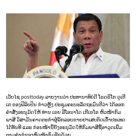
posttoday
ເວັບໄຊ
ລາຍງານວ່າ ປະທານາທິບໍດີ ໂຣດຣິໂກ ດູເຕີ
ເຕ ຂອງຟິລິບປິນ ກ່າວຫຼັງ ປະຊຸມຄະນະລັດຖະມົນຕີວ່າ ໄດ້ອອກ
ຄຳສັ່ງອະນຸມັດໃຫ້ ທ່ານ ເຣຍ ລີໂອນາໂດ ເກີເຣໂຣ ຫົວໜ້າກົມ
ພາສີ ວິສາມັນຄາດຕະກຳຜູ້ລັກລອບຂາຍຢາເສບຕິດເຂົ້າປະເທດ
ໄດ້ທັນທີ ແລະ ກ່ອນໜ້ານີ້ຍັງອະນຸມັດໃຫ້ກົມພາສີຊື້ອາວຸດເພີ່ມ
ຕາມຄຳຂໍຂອງຫົວໜ້າກົມອີກດ້ວຍ.