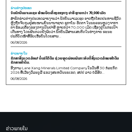
ຂ່າວຕ່າງປະເທດ
ຈັບນັກບິນມາເລເຊຍ ພ້ອມຍຶດເຄື່ອງຂອງກາງ ຢາອີ ຫຼາຍກວ່າ 70,000 ເມັດ
ສຳນັກຂ່າວຕ່າງປະເທດລາຍງານວ່າ ນັກບິນມາເລເຊຍ ອາດຖືກໂທດປະຫານຊີວິດ
ຫຼັງຖືກຈັບກຸມຢູ່ສະໜາມບິນນານາຊາດ ຊູກາໂນ-ຮັດຕາ ໃນນະຄອນຫຼວງຈາກາ
ຕາ ພ້ອມເຄື່ອງຂອງກາງເປັນຢາອີ ຫຼາຍກວ່າ 70,000 ເມັດ ເຊື່ອງຢູ່ໃນກະເປົາ
ເດີນທາງ ໂດຍຜົນກວດຍັງພົບວ່າ ນັກບິນມີສານເສບຕິດໃນຮ່າງກາຍ ຂະນະ
ປະຕິບັດໜ້າທີ່ຂັບເຮືອບິນໂດຍສານ...
06/08/2026
ຂ່າວພາຍ​ໃນ
ຮັກສາສິ່ງແວດລ້ອມ! ບໍ່ແຮ່ໃຕ້ດິນ ຊ່ວຍຫຼຸດຜ່ອນຜົນກະທົບຕໍ່ສິ່ງແວດລ້ອມໜ້າດິນ
ຮັກສາໜ້າດິນ.
ອີງຕາມ Lane Xang Minerals Limited Companyໃນວັນທີ 30 ກໍລະກົດ
2026 ທີ່ເມືອງວິລະບູລີ ແຂວງສະຫວັນນະເຂດ, ສປປ ລາວ ບໍລິສັດ...
06/08/2026
ຂ່າວພາຍໃນ