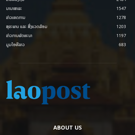
ນານາສາລະ
1547
ຂ່າວເຫດການ
1278
ສຸຂະພາບ ແລະ ສີ່ງແວດລ້ອມ
1203
ຂ່າວການພັດທະນາ
1197
ມູມໄອທີລາວ
683
ABOUT US