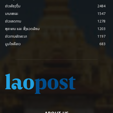
ຂ່າວທ້ອງຖິ່ນ
2484
ນານາສາລະ
1547
ຂ່າວເຫດການ
1278
ສຸຂະພາບ ແລະ ສີ່ງແວດລ້ອມ
1203
ຂ່າວການພັດທະນາ
1197
ມູມໄອທີລາວ
683