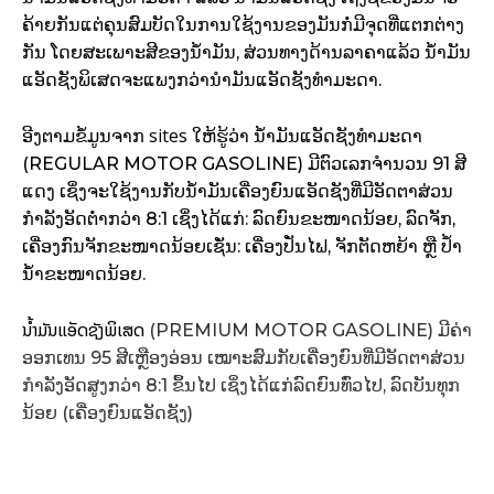
ຄ້າຍກັນແຕ່ຄຸນສົມບັດໃນການໃຊ້ງານຂອງມັນກໍ່ມີຈຸດທີ່ແຕກຕ່າງ
ກັນ ໂດຍສະເພາະສີຂອງນໍ້າມັນ, ສ່ວນທາງດ້ານລາຄາແລ້ວ ນໍ້າມັນ
ແອັດຊັງພິເສດຈະແພງກວ່ານໍາມັນແອັດຊັງທຳມະດາ.
sites
ອີງຕາມຂໍ້ມູນຈາກ
ໃຫ້ຮູ້ວ່າ ນໍ້າມັນແອັດຊັງທຳມະດາ
(REGULAR MOTOR GASOLINE) ມີຕົວເລກຈຳນວນ 91 ສີ
ແດງ ເຊິ່ງຈະໃຊ້ງານກັບນໍ້າມັນເຄື່ອງຍົນແອັດຊັງທີ່ມີອັດຕາສ່ວນ
ກຳລັງອັດຕໍ່າກວ່າ 8:1 ເຊິ່ງໄດ້ແກ່: ລົດຍົນຂະໜາດນ້ອຍ, ລົດຈັກ,
ເຄື່ອງກົນຈັກຂະໜາດນ້ອຍເຊັ່ນ: ເຄື່ອງປັ່ນໄຟ, ຈັກຕັດຫຍ້າ ຫຼື ປໍ້າ
ນໍ້າຂະໜາດນ້ອຍ.
ນໍ້າມັນແອັດຊັງພິເສດ
(PREMIUM MOTOR GASOLINE) ມີຄ່າ
ອອກເທນ 95 ສີເຫຼືອງອ່ອນ ເໝາະສົມກັບເຄື່ອງຍົນທີ່ມີອັດຕາສ່ວນ
ກຳລັງອັດສູງກວ່າ 8:1 ຂຶ້ນໄປ ເຊິ່ງໄດ້ແກ່ລົດຍົນທົ່ວໄປ, ລົດບັນທຸກ
ນ້ອຍ (ເຄື່ອງຍົນແອັດຊັງ)