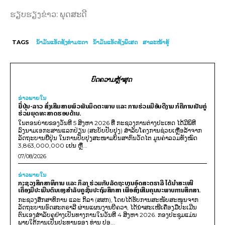
ຮຽບຮຽງຂ່າວ: ພຸດສະດີ
TAGS
ນໍ້າມັນແອັດຊັງທຳມະດາ
ນໍ້າມັນແອັດຊັງພິເສດ
ສາລະໜ້າຮູ້
ບົດຄວາມຫຼ້າສຸດ
ຂ່າວພາຍ​ໃນ
ຍີ່ປຸ່ນ-ລາວ ສົ່ງເສີມສາຍພົວພັນມິດຕະພາບ ແລະ ການຮ່ວມມືອັນດີງາມ ກໍຄືການເປັນຄູ່
ຮ່ວມຍຸດທະສາດຮອບດ້ານ.
ໃນຕອນບ່າຍຂອງວັນທີ 5 ສິງຫາ 2026 ທີ່ ກະຊວງການຕ່າງປະເທດ ໄດ້ມີພິທີ
ລົງນາມເອກະສານແລກປ່ຽນ (ສະບັບປັບປຸງ) ສໍາລັບໂຄງການຊ່ວຍເຫຼືອລ້າຈາກ
ລັດຖະບານຍີ່ປຸ່ນ ໃນການປັບປຸງສະໜາມບິນສາກົນວັດໄຕ ມູນຄ່າລວມທັງໝົດ
3,863,000,000 ເຢນ ຫຼື...
07/08/2026
ຂ່າວພາຍ​ໃນ
ກະຊວງສຶກສາທິການ ແລະ ກິລາ ຮ່ວມກັບລັດຖະບານອົດສະຕຣາລີ ໄດ້ນຳສະເໜີ
ເຄື່ອງມືປະເມີນຕົນເອງສຳລັບຄູຊັ້ນປະຖົມສຶກສາ ເພື່ອສົ່ງເສີມຄຸນນະພາບການສຶກສາ.
ກະຊວງສຶກສາທິການ ແລະ ກິລາ (ສສກ), ໂດຍໄດ້ຮັບການສະໜັບສະໜູນຈາກ
ລັດຖະບານອົດສະຕຣາລີ ຜ່ານແຜນງານບີຄວາ, ໄດ້ນຳສະເໜີເຄື່ອງມືປະເມີນ
ຕົນເອງສຳລັບຄູຢ່າງເປັນທາງການໃນວັນທີ 4 ສິງຫາ 2026. ກອງປະຊຸມແມ່ນ
ພາຍໃຕ້ການເປັນປະທານຂອງ ທ່ານ ປອ...