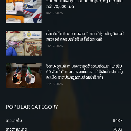
ຈັບນັກບິນມາເລເຊຍ ພ້ອມຍຶດເຄື່ອງຂອງກາງ ຢາອີ ຫຼາຍ
ກວ່າ 70,000 ເມັດ
06/08/2026
ເຈົ້າໜ້າທີ່ໄທກັກຕົວ ຄົນລາວ 2 ຄົນ ທີ່ກ່ຽວຂ້ອງກັບຄະດີ
ສາວແອລັກລອບເຮໂຣອີນເຂົ້າອົດສະຕາລີ
16/07/2026
ອີຣານ-ອາເມລິກາ ເຈລະຈາຍຸດຕິຄວາມຂັດແຍ່ງ! ພາຍໃນ
60 ວັນນີ້ ຖ້າການເຈລະຈາຫຼົ້ມເຫຼວ ຫຼື ມີຝ່າຍໃດຝ່າຍໜຶ່ງ
ລະເມີດ ອາດນໍາມາສູ່ຄວາມຂັດແຍ້ງອີກຄັ້ງ
18/06/2026
POPULAR CATEGORY
ຂ່າວພາຍ​ໃນ
8487
ຂ່າວຕ່າງປະເທດ
7003