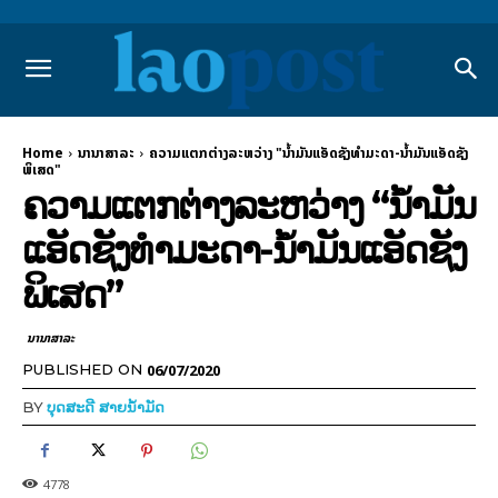
Home
ນານາສາລະ
ຄວາມແຕກຕ່າງລະຫວ່າງ "ນໍ້າມັນແອັດຊັງທຳມະດາ-ນໍ້າມັນແອັດຊັງ
ພິເສດ"
ຄວາມແຕກຕ່າງລະຫວ່າງ “ນໍ້າມັນ
ແອັດຊັງທຳມະດາ-ນໍ້າມັນແອັດຊັງ
ພິເສດ”
ນານາສາລະ
06/07/2020
PUBLISHED ON
BY
ບຸດສະດີ ສາຍນ້ຳມັດ
4778