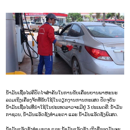
ນໍ້າມັນເຊື້ອໄຟຄືປັດໄຈສຳຄັນໃນການຂັບເຄື່ອນຍານພາຫະນະ
ລວມເຖິງເຄື່ອງຈັກທີ່ຮັບໃຊ້ໃນວຽກງານການກະເສດ ປັດຈຸບັນ
ນໍ້າມັນເຊື້ອໄຟທີ່ນຳໃຊ້ໃນປະເທດລາວຈະມີຢູ່ 3 ປະເພດຄື: ນໍ້າມັນ
ກາຊວນ, ນໍ້າມັນແອັດຊັງທຳມະດາ ແລະ ນໍ້າມັນແອັດຊັງພິເສດ.
ນໍ້າມັນແອັດຊັງທຳມະດາ ແລະ ນໍ້າມັນແອັດຊັງ ເຖິງຊື່ຂອງມັນຈະ