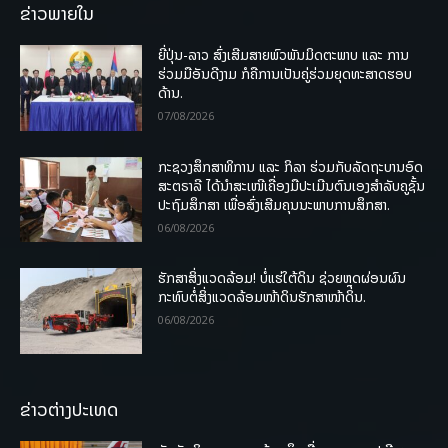
ຂ່າວພາຍໃນ
ຍີ່ປຸ່ນ-ລາວ ສົ່ງເສີມສາຍພົວພັນມິດຕະພາບ ແລະ ການ
ຮ່ວມມືອັນດີງາມ ກໍຄືການເປັນຄູ່ຮ່ວມຍຸດທະສາດຮອບ
ດ້ານ.
07/08/2026
ກະຊວງສຶກສາທິການ ແລະ ກິລາ ຮ່ວມກັບລັດຖະບານອົດ
ສະຕຣາລີ ໄດ້ນຳສະເໜີເຄື່ອງມືປະເມີນຕົນເອງສຳລັບຄູຊັ້ນ
ປະຖົມສຶກສາ ເພື່ອສົ່ງເສີມຄຸນນະພາບການສຶກສາ.
06/08/2026
ຮັກສາສິ່ງແວດລ້ອມ! ບໍ່ແຮ່ໃຕ້ດິນ ຊ່ວຍຫຼຸດຜ່ອນຜົນ
ກະທົບຕໍ່ສິ່ງແວດລ້ອມໜ້າດິນຮັກສາໜ້າດິນ.
06/08/2026
ຂ່າວຕ່າງປະເທດ