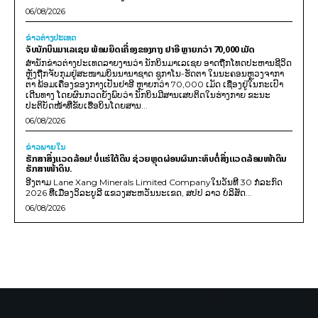
06/08/2026
ຂ່າວຕ່າງປະເທດ
ຈັບນັກບິນມາເລເຊຍ ພ້ອມຍຶດເຄື່ອງຂອງກາງ ຢາອີ ຫຼາຍກວ່າ 70,000 ເມັດ
ສຳນັກຂ່າວຕ່າງປະເທດລາຍງານວ່າ ນັກບິນມາເລເຊຍ ອາດຖືກໂທດປະຫານຊີວິດ
ຫຼັງຖືກຈັບກຸມຢູ່ສະໜາມບິນນານາຊາດ ຊູກາໂນ-ຮັດຕາ ໃນນະຄອນຫຼວງຈາກາ
ຕາ ພ້ອມເຄື່ອງຂອງກາງເປັນຢາອີ ຫຼາຍກວ່າ 70,000 ເມັດ ເຊື່ອງຢູ່ໃນກະເປົາ
ເດີນທາງ ໂດຍຜົນກວດຍັງພົບວ່າ ນັກບິນມີສານເສບຕິດໃນຮ່າງກາຍ ຂະນະ
ປະຕິບັດໜ້າທີ່ຂັບເຮືອບິນໂດຍສານ...
06/08/2026
ຂ່າວພາຍ​ໃນ
ຮັກສາສິ່ງແວດລ້ອມ! ບໍ່ແຮ່ໃຕ້ດິນ ຊ່ວຍຫຼຸດຜ່ອນຜົນກະທົບຕໍ່ສິ່ງແວດລ້ອມໜ້າດິນ
ຮັກສາໜ້າດິນ.
ອີງຕາມ Lane Xang Minerals Limited Companyໃນວັນທີ 30 ກໍລະກົດ
2026 ທີ່ເມືອງວິລະບູລີ ແຂວງສະຫວັນນະເຂດ, ສປປ ລາວ ບໍລິສັດ...
06/08/2026