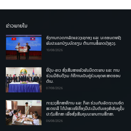
ຂ່າວພາຍໃນ
ອົງການກວດກາລັດແຂວງເຊກອງ ແລະ ນະຄອນດາໜັງ
ພົບປະແລກປ່ຽນບົດຮຽນ ຕ້ານການສໍ້ລາດບັງຫຼວງ.
10/08/2026
ຍີ່ປຸ່ນ-ລາວ ສົ່ງເສີມສາຍພົວພັນມິດຕະພາບ ແລະ ການ
ຮ່ວມມືອັນດີງາມ ກໍຄືການເປັນຄູ່ຮ່ວມຍຸດທະສາດຮອບ
ດ້ານ.
07/08/2026
ກະຊວງສຶກສາທິການ ແລະ ກິລາ ຮ່ວມກັບລັດຖະບານອົດ
ສະຕຣາລີ ໄດ້ນຳສະເໜີເຄື່ອງມືປະເມີນຕົນເອງສຳລັບຄູຊັ້ນ
ປະຖົມສຶກສາ ເພື່ອສົ່ງເສີມຄຸນນະພາບການສຶກສາ.
06/08/2026