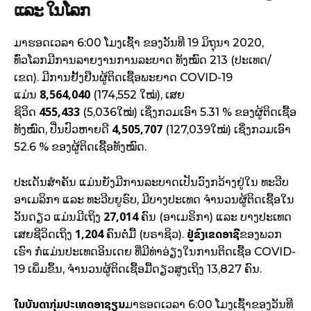
ແລະ ໃນໂລກ
ມາຮອດເວລາ 6:00 ໂມງເຊົ້າ ຂອງວັນທີ 19 ມິຖຸນາ 2020,
ທົ່ວໂລກມີການລາຍງານການລະບາດ ທັງໝົດ 213 (ປະເທດ/
ເຂດ). ມີການຢັ້ງຢືນຜູ້ຕິດເຊື້ອພະຍາດ COVID-19
8,564,040
ແມ່ນ
(174,552 ໃໝ່), ເສຍ
455,433
ຊິວິດ
(5,036ໃໝ່) ເຊິ່ງກວມເອົາ 5.31 % ຂອງຜູ້ຕິດເຊື້ອ
4,505,707
ທັງໝົດ, ປີ່ນປົວຫາຍດີ
(127,039ໃໝ່) ເຊິ່ງກວມເອົາ
52.6 % ຂອງຜູ້ຕິດເຊື້ອທັງໝົດ.
ປະເດັນສຳຄັນ ແມ່ນຍັງມີການລະບາດເປັນວົງກວ້າງຢູ່ໃນ ທະວີບ
ອາເມລິກາ ແລະ ທະວີບຍູຣົບ, ມີບາງປະເທດ ຈໍານວນຜູ້ຕິດເຊື້ອໃນ​
27,014
ວັນດຽວ ​ແມ່ນມີເຖິງ
ຄົນ (ອາເມຣິກາ) ແລະ ບາງປະເທດ
1,204
ຢູ່ຂົງເຂດອາຊີ
ເສຍຊີວິດ​ເຖິງ
ຄົນຕໍ່ມື້ (ບຣາຊິວ).
ຂອງພວກ
ເຮົາ ກໍ່ແມ່ນປະເທດອິນເດຍ ທີ່ມີທ່າອ່ຽງໃນການຕິດເຊື້ອ COVID-
19 ເພິ່ມຂຶ້ນ, ຈຳນວນຜູ້ຕິດເຊື້ອມື້ດຽວສູງເຖິງ 13,827 ຄົນ.
ໃນບັນດາກຸ່ມປະເທດອາຊຽນ
ມາຮອດເວລາ 6:00 ໂມງເຊົ້າຂອງວັນທີ