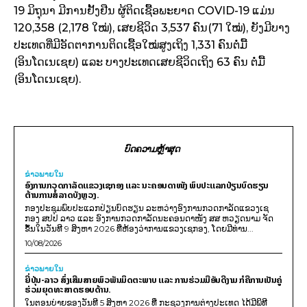
19 ມິຖຸນາ ມີການຢັ້ງຢືນ ຜູ້ຕິດເຊື້ອພະຍາດ COVID-19 ແມ່ນ
120,358 (2,178 ໃໝ່), ເສຍຊີວິດ 3,537 ​ຄົນ(71 ໃໝ່), ຍັງມີບາງ
ປະເທດທີ່ມີອັດຕາການຕິດເຊື້ອໃໝ່ສູງເຖິງ 1,331 ຄົນຕໍ່ມື້
(ອິນໂດເນເຊຍ) ແລະ ບາງປະເທດເສຍຊີວິດເຖິງ 63 ຄົນ ຕໍ່ມື້
(ອິນໂດເນເຊຍ).
ບົດຄວາມຫຼ້າສຸດ
ຂ່າວພາຍ​ໃນ
ອົງການກວດກາລັດແຂວງເຊກອງ ແລະ ນະຄອນດາໜັງ ພົບປະແລກປ່ຽນບົດຮຽນ
ຕ້ານການສໍ້ລາດບັງຫຼວງ.
ກອງປະຊຸມພົບປະແລກປ່ຽນບົດຮຽນ ລະຫວ່າງອົງການກວດກາລັດແຂວງເຊ
ກອງ ສປປ ລາວ ແລະ ອົງການກວດກາລັດນະຄອນດາໜັງ ສສ ຫວຽດນາມ ຈັດ
ຂຶ້ນໃນວັນທີ 9 ສິງຫາ 2026 ທີ່ຫ້ອງວ່າການແຂວງເຊກອງ, ໂດຍມີທ່ານ...
10/08/2026
ຂ່າວພາຍ​ໃນ
ຍີ່ປຸ່ນ-ລາວ ສົ່ງເສີມສາຍພົວພັນມິດຕະພາບ ແລະ ການຮ່ວມມືອັນດີງາມ ກໍຄືການເປັນຄູ່
ຮ່ວມຍຸດທະສາດຮອບດ້ານ.
ໃນຕອນບ່າຍຂອງວັນທີ 5 ສິງຫາ 2026 ທີ່ ກະຊວງການຕ່າງປະເທດ ໄດ້ມີພິທີ