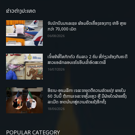
ຂ່າວຕ່າງປະເທດ
ຈັບນັກບິນມາເລເຊຍ ພ້ອມຍຶດເຄື່ອງຂອງກາງ ຢາອີ ຫຼາຍ
ກວ່າ 70,000 ເມັດ
06/08/2026
ເຈົ້າໜ້າທີ່ໄທກັກຕົວ ຄົນລາວ 2 ຄົນ ທີ່ກ່ຽວຂ້ອງກັບຄະດີ
ສາວແອລັກລອບເຮໂຣອີນເຂົ້າອົດສະຕາລີ
16/07/2026
ອີຣານ-ອາເມລິກາ ເຈລະຈາຍຸດຕິຄວາມຂັດແຍ່ງ! ພາຍໃນ
60 ວັນນີ້ ຖ້າການເຈລະຈາຫຼົ້ມເຫຼວ ຫຼື ມີຝ່າຍໃດຝ່າຍໜຶ່ງ
ລະເມີດ ອາດນໍາມາສູ່ຄວາມຂັດແຍ້ງອີກຄັ້ງ
18/06/2026
POPULAR CATEGORY