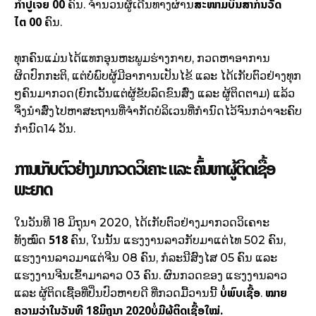
ກຳປູເຈຍ
0
0
ສະໜາມບິນສາກົນວັດ
ຄົນ. ຈຳນວນຜູ້ເດີນທາງຜ່ານ
ໄຕ
00
ຄົນ.
ທຸກຄົນແມ່ນໄດ້ແທກອຸນຫະພູມຮ່າງກາຍ, ກວດຫາອາການ
ຜິດປົກກະຕິ, ແຕ່ບໍ່ພົບຜູ້ມີອາການເປັນໄຂ້ ແລະ ໄດ້ເກັບຕົວຢ່າງທຸກ​
ໆຄົນມາກວດ(ຍົກ​ເວັ້ນແຕ່​ຜູ້​ຂັບ​ລົດ​ຂົນ​ສົ່ງ ​ແລະ ​ຜູ້​ຕິດ​ຕາມ​) ແລ້ວ
ຈຶ່ງນຳສົ່ງໄປ​ຫາສະຖານທີ່ຈຳກັດບໍລິເວນທີ່ກຳນົດໄວ້ຈົນກວ່າຈະຄົບ
ກຳນົດ14 ວັນ.
ການເກັບຕົວຢ່າງມາກວດວິເຄາະ ແລະ ຄົ້ນຫາຜູ້ຕິດເຊື້ອ
ພະຍາດ
ໃນວັນທີ 18 ມິຖຸນາ 2020, ໄດ້ເກັບຕົວຢ່າງມາກວດວິເຄາະ
518
ທັງໝົດ
ຄົນ, ໃນນັ້ນ ແຮງງານລາວກັບມາແຕ່ໄທ 502 ຄົນ,
ແຮງງານລາວມາແຕ່ຈີນ 08 ຄົນ, ກໍລະນີສົງໄສ 05 ຄົນ ແລະ
ແຮງງານຈີນເຂົ້າມາລາວ 03 ຄົນ. ຜົນກວດຂອງ ແຮງງານລາວ
ບໍ່
ພົບເຊື້ອ
ໝາຍ
ແລະ ຜູ້ຕິດເຊື້ອທີ່ປິ່ນປົວຫາຍດີ ທີ່ກວດມື້ວານນີ້
.
ຄວາມວ່າ
ໃນວັນທີ
1
8ມິຖຸນາ 2
0
2
0
ບໍ່ມີຜູ້ຕິດເຊື້ອໃໝ່.