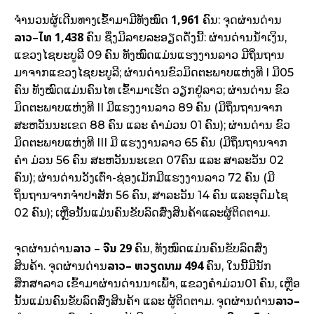
1,961
ຈໍານວນຜູ້ເດີນທາງເຂົ້າມາມີທັງໝົດ
ຄົນ: ຈຸດຜ່ານດ່ານ
ລາວ
–
ໄທ
1,438
ຄົນ ຊຶ່ງມີລາຍລະອຽດດັ່ງນີ້: ຜ່ານດ່ານນໍ້າເງິນ,
ແຂວງໄຊຍະບູລີ 09 ຄົນ ທັງໝົດແມ່ນແຮງງານລາວ ມີຖິ່ນຖານ
ມາຈາກແຂວງໄຊຍະບູລີ; ຜ່ານດ່ານຂົວມິດຕະພາບແຫ່ງທີ I ມີ05
ຄົນ ທັງໝົດແມ່ນຄົນໄທ ເຂົ້າມາເຮັດ ວຽກຢູ່ລາວ; ຜ່ານດ່ານ ຂົວ
ມິດຕະພາບແຫ່ງທີ II ມີແຮງງານລາວ 89 ຄົນ (ມີຖິ່ນຖານຈາກ
ສະຫວັນນະເຂດ 88 ຄົນ ແລະ ຄໍາມ່ວນ 01 ຄົນ); ຜ່ານດ່ານ ຂົວ
ມິດຕະພາບແຫ່ງທີ III ມີ ແຮງງານລາວ 65 ຄົນ (ມີຖິ່ນຖານຈາກ
ຄໍາ ມ່ວນ 56 ຄົນ ສະຫວັນນະເຂດ 07ຄົນ ແລະ ສາລະວັນ 02
ຄົນ); ຜ່ານດ່ານວັງເຕົ່າ-ຊ່ອງເມັກມີແຮງງານລາວ 72 ຄົນ (ມີ
ຖິ່ນຖານຈາກຈໍາປາສັກ 56 ຄົນ, ສາລະວັນ 14 ຄົນ ແລະອຸດົມໄຊ
02 ຄົນ); ເຫຼືອນັ້ນແມ່ນຄົນຂັບລົດສົ່ງສິນຄ້າແລະຜູ້ຕິດຕາມ.
ລາວ
–
ຈີນ
29
ຈຸດຜ່ານດ່ານ
ຄົນ, ທັງໝົດແມ່ນຄົນຂັບລົດສົ່ງ
ລາວ
–
ຫວຽດນາມ
494
ສິນຄ້າ. ຈຸດຜ່ານດ່ານ
ຄົນ, ໃນນີ້ມີນັກ
ສຶກສາລາວ ເຂົ້າມາຜ່ານດ່ານນາເພົ້າ, ແຂວງຄຳມ່ວນ01 ຄົນ, ເຫຼືອ
ລາວ
–
ນັ້ນແມ່ນຄົນຂັບລົດສົ່ງສິນຄ້າ ແລະ ຜູ້ຕິດຕາມ. ຈຸດຜ່ານດ່ານ