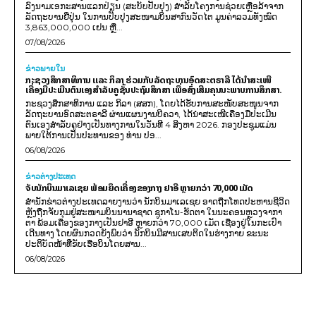
ລົງນາມເອກະສານແລກປ່ຽນ (ສະບັບປັບປຸງ) ສໍາລັບໂຄງການຊ່ວຍເຫຼືອລ້າຈາກ
ລັດຖະບານຍີ່ປຸ່ນ ໃນການປັບປຸງສະໜາມບິນສາກົນວັດໄຕ ມູນຄ່າລວມທັງໝົດ
3,863,000,000 ເຢນ ຫຼື...
07/08/2026
ຂ່າວພາຍ​ໃນ
ກະຊວງສຶກສາທິການ ແລະ ກິລາ ຮ່ວມກັບລັດຖະບານອົດສະຕຣາລີ ໄດ້ນຳສະເໜີ
ເຄື່ອງມືປະເມີນຕົນເອງສຳລັບຄູຊັ້ນປະຖົມສຶກສາ ເພື່ອສົ່ງເສີມຄຸນນະພາບການສຶກສາ.
ກະຊວງສຶກສາທິການ ແລະ ກິລາ (ສສກ), ໂດຍໄດ້ຮັບການສະໜັບສະໜູນຈາກ
ລັດຖະບານອົດສະຕຣາລີ ຜ່ານແຜນງານບີຄວາ, ໄດ້ນຳສະເໜີເຄື່ອງມືປະເມີນ
ຕົນເອງສຳລັບຄູຢ່າງເປັນທາງການໃນວັນທີ 4 ສິງຫາ 2026. ກອງປະຊຸມແມ່ນ
ພາຍໃຕ້ການເປັນປະທານຂອງ ທ່ານ ປອ...
06/08/2026
ຂ່າວຕ່າງປະເທດ
ຈັບນັກບິນມາເລເຊຍ ພ້ອມຍຶດເຄື່ອງຂອງກາງ ຢາອີ ຫຼາຍກວ່າ 70,000 ເມັດ
ສຳນັກຂ່າວຕ່າງປະເທດລາຍງານວ່າ ນັກບິນມາເລເຊຍ ອາດຖືກໂທດປະຫານຊີວິດ
ຫຼັງຖືກຈັບກຸມຢູ່ສະໜາມບິນນານາຊາດ ຊູກາໂນ-ຮັດຕາ ໃນນະຄອນຫຼວງຈາກາ
ຕາ ພ້ອມເຄື່ອງຂອງກາງເປັນຢາອີ ຫຼາຍກວ່າ 70,000 ເມັດ ເຊື່ອງຢູ່ໃນກະເປົາ
ເດີນທາງ ໂດຍຜົນກວດຍັງພົບວ່າ ນັກບິນມີສານເສບຕິດໃນຮ່າງກາຍ ຂະນະ
ປະຕິບັດໜ້າທີ່ຂັບເຮືອບິນໂດຍສານ...
06/08/2026