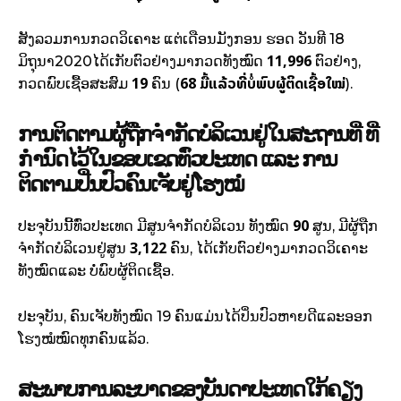
ສັງລວມການກວດວິເຄາະ ແຕ່ເດືອນມັງກອນ ຮອດ ວັນທີ 18
11,996
ມິຖຸນາ2020ໄດ້ເກັບຕົວຢ່າງມາກວດທັງໝົດ
ຕົວຢ່າງ,
19
6
8 ມື້ແລ້ວທີ່ບໍ່ພົບຜູ້ຕິດເຊື້ອໃໝ່
ກວດພົບເຊື້ອສະສົມ
ຄົນ (
).
ການຕິດຕາມຜູ້​ຖືກຈຳກັດບໍລິເວນຢູ່ໃນສະຖານທີ່​ ທີ່
ກຳ​ນົດ​ໄວ້​ໃນ​ຂອບ​ເຂດທົ່ວປະເທດ ແລະ ການ
ຕິດຕາມປີ່ນປົວຄົນເຈັບຢູ່ໂຮງໝໍ
90
ປະຈຸບັນນີ້ທົ່ວປະເທດ ມີສູນຈໍາກັດບໍລິເວນ ທັງໝົດ
ສູນ, ມີຜູ້ຖືກ
3,122
ຈຳກັດບໍລິເວນຢູ່ສູນ
ຄົນ, ໄດ້ເກັບຕົວຢ່າງມາກວດວິເຄາະ
ທັງໝົດແລະ ບໍ່ພົບຜູ້ຕິດເຊື້ອ.
ປະຈຸບັນ, ຄົນເຈັບທັງໝົດ 19 ຄົນແມ່ນໄດ້ປິ່ນປົວຫາຍດີແລະອອກ
ໂຮງໝໍໝົດທຸກຄົນແລ້ວ.
ສະພາບການລະບາດຂອງບັນ​ດາປະເທດໃກ້ຄຽງ