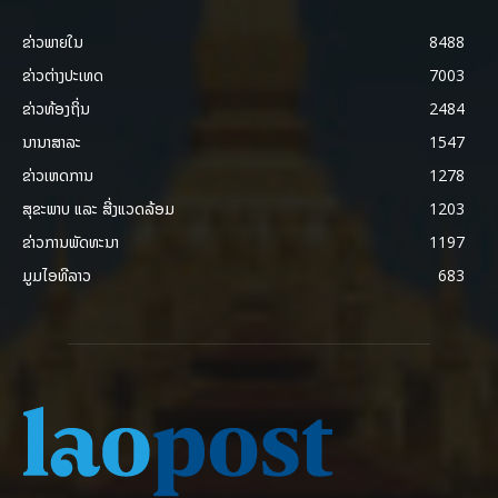
ຂ່າວພາຍ​ໃນ
8488
ຂ່າວຕ່າງປະເທດ
7003
ຂ່າວທ້ອງຖິ່ນ
2484
ນານາສາລະ
1547
ຂ່າວເຫດການ
1278
ສຸຂະພາບ ແລະ ສີ່ງແວດລ້ອມ
1203
ຂ່າວການພັດທະນາ
1197
ມູມໄອທີລາວ
683