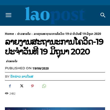
Home
ຂ່າວພາຍ​ໃນ
ລາຍງານສະຖານະການໂຄວິດ-19 ປະຈໍາວັນທີ 19 ມິຖຸນາ 2020
ລາຍງານສະຖານະການໂຄວິດ-19
ປະຈໍາວັນທີ 19 ມິຖຸນາ 2020
ຂ່າວພາຍ​ໃນ
19/06/2020
PUBLISHED ON
BY
ນັກຂ່າວ ລາວໂພສ
2482