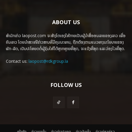
ABOUT US
ສຳນັກຂ່າວ laopost.com ຈະສ້າງໂຕເອງໃຫ້ກາຍເປັນຜູ້ນຳສື່ອອນລາຍຂອງລາວ ເພື່ອ
ຄົນລາວ ໂດຍນຳສະເໜີຂ່າວສານທີ່ມີຄຸນນະພາບ, ຖືກຕ້ອງຕາມແນວທາງນະໂຍບາຍຂອງ
ພັກ-ລັດ, ເປັນປະໂຫຍດຕໍ່ຜູ້ຊົມໃຫ້ໄດ້ຫຼາກຫຼາຍທີ່ສຸດ, ຈະແຈ້ງທີ່ສຸດ ແລະວ່ອງໄວທີ່ສຸດ.
Contact us:
laopost@rdkgroup.la
FOLLOW US
ໜ້າຫຼັກ
ຂ່າວພາຍ​ໃນ
ຂ່າວຕ່າງປະເທດ
​ຂ່າວບັນເທິງ
​ຂ່າວທ່ອງທ່ຽວ