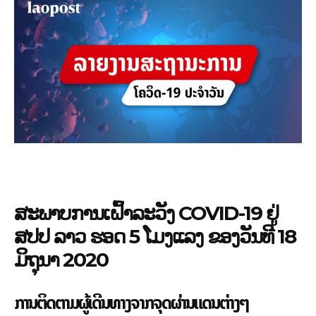
ສະພາບການເຝົ້າລະວັງ COVID-19 ຢູ່
ສປປ ລາວ ຮອດ 5 ໂມງແລງ ຂອງວັນທີ 18
ມິຖຸນາ 2020
ການຕິດຕາມຜູ້ເດີນທາງຈາກຈຸດຜ່ານແດນຕ່າງໆ