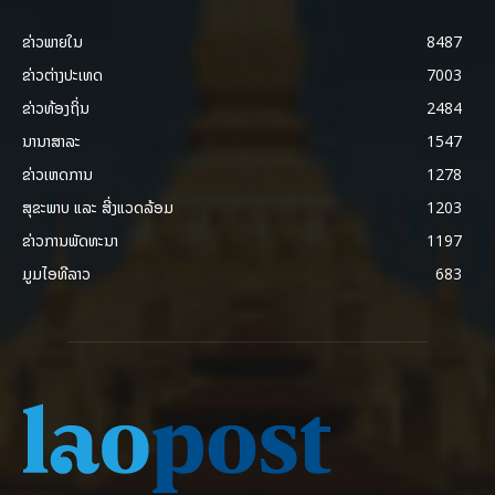
ຂ່າວພາຍ​ໃນ
8487
ຂ່າວຕ່າງປະເທດ
7003
ຂ່າວທ້ອງຖິ່ນ
2484
ນານາສາລະ
1547
ຂ່າວເຫດການ
1278
ສຸຂະພາບ ແລະ ສີ່ງແວດລ້ອມ
1203
ຂ່າວການພັດທະນາ
1197
ມູມໄອທີລາວ
683