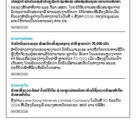
ເຄື່ອງມືປະເມີນຕົນເອງສຳລັບຄູຊັ້ນປະຖົມສຶກສາ ເພື່ອສົ່ງເສີມຄຸນນະພາບການສຶກສາ.
ກະຊວງສຶກສາທິການ ແລະ ກິລາ (ສສກ), ໂດຍໄດ້ຮັບການສະໜັບສະໜູນຈາກ
ລັດຖະບານອົດສະຕຣາລີ ຜ່ານແຜນງານບີຄວາ, ໄດ້ນຳສະເໜີເຄື່ອງມືປະເມີນ
ຕົນເອງສຳລັບຄູຢ່າງເປັນທາງການໃນວັນທີ 4 ສິງຫາ 2026. ກອງປະຊຸມແມ່ນ
ພາຍໃຕ້ການເປັນປະທານຂອງ ທ່ານ ປອ...
06/08/2026
ຂ່າວຕ່າງປະເທດ
ຈັບນັກບິນມາເລເຊຍ ພ້ອມຍຶດເຄື່ອງຂອງກາງ ຢາອີ ຫຼາຍກວ່າ 70,000 ເມັດ
ສຳນັກຂ່າວຕ່າງປະເທດລາຍງານວ່າ ນັກບິນມາເລເຊຍ ອາດຖືກໂທດປະຫານຊີວິດ
ຫຼັງຖືກຈັບກຸມຢູ່ສະໜາມບິນນານາຊາດ ຊູກາໂນ-ຮັດຕາ ໃນນະຄອນຫຼວງຈາກາ
ຕາ ພ້ອມເຄື່ອງຂອງກາງເປັນຢາອີ ຫຼາຍກວ່າ 70,000 ເມັດ ເຊື່ອງຢູ່ໃນກະເປົາ
ເດີນທາງ ໂດຍຜົນກວດຍັງພົບວ່າ ນັກບິນມີສານເສບຕິດໃນຮ່າງກາຍ ຂະນະ
ປະຕິບັດໜ້າທີ່ຂັບເຮືອບິນໂດຍສານ...
06/08/2026
ຂ່າວພາຍ​ໃນ
ຮັກສາສິ່ງແວດລ້ອມ! ບໍ່ແຮ່ໃຕ້ດິນ ຊ່ວຍຫຼຸດຜ່ອນຜົນກະທົບຕໍ່ສິ່ງແວດລ້ອມໜ້າດິນ
ຮັກສາໜ້າດິນ.
ອີງຕາມ Lane Xang Minerals Limited Companyໃນວັນທີ 30 ກໍລະກົດ
2026 ທີ່ເມືອງວິລະບູລີ ແຂວງສະຫວັນນະເຂດ, ສປປ ລາວ ບໍລິສັດ...
06/08/2026