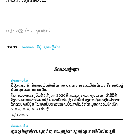
ການຕິດເຊື້ອຮອບໃໝ່.
ຮຽບຮຽງຂ່າວ: ພຸດສະດີ
TAGS
ຂ່າວລາວ
ຢີ່ປຸ່ນຊ່ວຍເຫຼືອລ້າ
ບົດຄວາມຫຼ້າສຸດ
ຂ່າວພາຍ​ໃນ
ຍີ່ປຸ່ນ-ລາວ ສົ່ງເສີມສາຍພົວພັນມິດຕະພາບ ແລະ ການຮ່ວມມືອັນດີງາມ ກໍຄືການເປັນຄູ່
ຮ່ວມຍຸດທະສາດຮອບດ້ານ.
ໃນຕອນບ່າຍຂອງວັນທີ 5 ສິງຫາ 2026 ທີ່ ກະຊວງການຕ່າງປະເທດ ໄດ້ມີພິທີ
ລົງນາມເອກະສານແລກປ່ຽນ (ສະບັບປັບປຸງ) ສໍາລັບໂຄງການຊ່ວຍເຫຼືອລ້າຈາກ
ລັດຖະບານຍີ່ປຸ່ນ ໃນການປັບປຸງສະໜາມບິນສາກົນວັດໄຕ ມູນຄ່າລວມທັງໝົດ
3,863,000,000 ເຢນ ຫຼື...
07/08/2026
ຂ່າວພາຍ​ໃນ
ກະຊວງສຶກສາທິການ ແລະ ກິລາ ຮ່ວມກັບລັດຖະບານອົດສະຕຣາລີ ໄດ້ນຳສະເໜີ