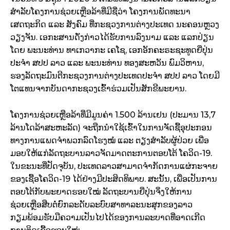
ສຳລັບໂຄງການຊ່ວຍເຫຼືອລ້າທີ່ມີຊື່ວ່າ ໂຄງການພັດທະນາ
ເສດຖະກິດ ແລະ ສັງຄົມ ທີ່ກະຊວງການຕ່າງປະເທດ ນະຄອນຫຼວງ
ວຽງຈັນ. ເອກະສານດັ່ງກ່າວໄດ້ຮັບການລົງນາມ ແລະ ແລກປ່ຽນ
ໂດຍ ພະນະທ່ານ ທາເກວາກະ ເຄໂຊ, ເອກອັກຄະຣະຊະທູດຍີ່ປຸ່ນ
ປະຈຳ ສປປ ລາວ ແລະ ພະນະທ່ານ ທອງສະຫວັນ ພົມວິຫານ,
ຮອງລັດຖະມົນຕີກະຊວງການຕ່າງປະເທດປະຈຳ ສປປ ລາວ ໂດຍມີ
ໂຕແທນຈາກບັນດາກະຊວງເຂົ້າຮ່ວມເປັນສັກຂີພະຍານ.
ໂຄງການຊ່ວຍເຫຼືອລ້າທີ່ມີມູນຄ່າ 1.500 ລ້ານເຢນ (ປະມານ 13,7
ລ້ານໂດລ້າສະຫະລັດ) ຈະຖືກນຳໃຊ້ເຂົ້າໃນການຈັດຊື້ອຸປະກອນ
ທາງການແພດຈຳພວກລົດໂຮງໝໍ ແລະ ຕຽງສຳລັບຜູ້ປ່ວຍ ເພື່ອ
ມອບໃຫ້ແກ່ລັດຖະບານລາວຈັດມາດຕະການຕອບໂຕ້ ໂຄວິດ-19.
ໃນຂະນະທີ່ປັດຈຸບັນ, ປະເທດລາວສາມາດຈຳກັດການແຜ່ກະຈາຍ
ຂອງເຊື້ອໂຄວິດ-19 ໄດ້ຢ່າງມີປະສິດທິພາບ. ສະນັ້ນ, ເພື່ອເປັນການ
ຕອບໂຕ້ກັບພະຍາດຮອບໃໝ່ ລັດຖະບານຍີ່ປຸ່ນຈິ່ງໃຫ້ການ
ຊ່ວຍເຫຼືອສືບຕໍ່ຍົກລະດັບລະບົບສາທາລະນະສຸກຂອງລາວ
ກຽມພ້ອມຮັບມືຄວາມເປັນໄປໄດ້ຂອງການລະບາດທີ່ອາດເກີດ