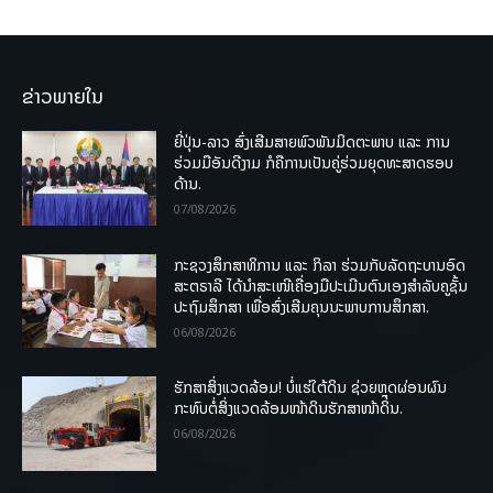
ຂ່າວພາຍໃນ
ຍີ່ປຸ່ນ-ລາວ ສົ່ງເສີມສາຍພົວພັນມິດຕະພາບ ແລະ ການ
ຮ່ວມມືອັນດີງາມ ກໍຄືການເປັນຄູ່ຮ່ວມຍຸດທະສາດຮອບ
ດ້ານ.
07/08/2026
ກະຊວງສຶກສາທິການ ແລະ ກິລາ ຮ່ວມກັບລັດຖະບານອົດ
ສະຕຣາລີ ໄດ້ນຳສະເໜີເຄື່ອງມືປະເມີນຕົນເອງສຳລັບຄູຊັ້ນ
ປະຖົມສຶກສາ ເພື່ອສົ່ງເສີມຄຸນນະພາບການສຶກສາ.
06/08/2026
ຮັກສາສິ່ງແວດລ້ອມ! ບໍ່ແຮ່ໃຕ້ດິນ ຊ່ວຍຫຼຸດຜ່ອນຜົນ
ກະທົບຕໍ່ສິ່ງແວດລ້ອມໜ້າດິນຮັກສາໜ້າດິນ.
06/08/2026