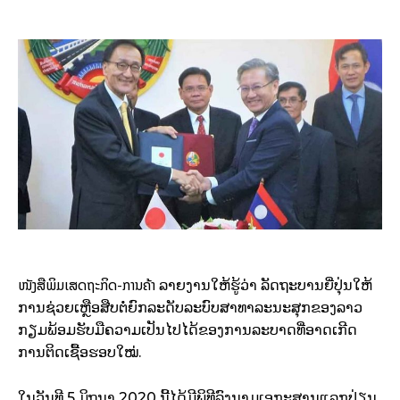
ໜັງສືພິມເສດຖະກິດ-ການຄ້າ
ລາຍງານໃຫ້ຮູ້ວ່າ ລັດຖະບານຍີ່ປຸ່ນໃຫ້
ການຊ່ວຍເຫຼືອສືບຕໍ່ຍົກລະດັບລະບົບສາທາລະນະສຸກຂອງລາວ
ກຽມພ້ອມຮັບມືຄວາມເປັນໄປໄດ້ຂອງການລະບາດທີ່ອາດເກີດ
ການຕິດເຊື້ອຮອບໃໝ່.
ໃນວັນທີ 5 ມິຖຸນາ 2020 ນີ້ໄດ້ມີພິທີລົງນາມເອກະສານແລກປ່ຽນ