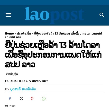
Home
ຂ່າວທ້ອງຖິ່ນ
ຢີ່ປຸ່ນຊ່ວຍເຫຼືອລ້າ 13 ລ້ານໂດລາ ເພື່ອຊື້ອຸປະກອນການແພດໃຫ້
ແກ່ ສປປ ລາວ
ຢີ່ປຸ່ນຊ່ວຍເຫຼືອລ້າ 13 ລ້ານໂດລາ
ເພື່ອຊື້ອຸປະກອນການແພດໃຫ້ແກ່
ສປປ ລາວ
ຂ່າວທ້ອງຖິ່ນ
08/06/2020
PUBLISHED ON
BY
ບຸດສະດີ ສາຍນ້ຳມັດ
2001