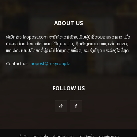
ABOUT US
ສຳນັກຂ່າວ laopost.com ຈະສ້າງໂຕເອງໃຫ້ກາຍເປັນຜູ້ນຳສື່ອອນລາຍຂອງລາວ ເພື່ອ
ຄົນລາວ ໂດຍນຳສະເໜີຂ່າວສານທີ່ມີຄຸນນະພາບ, ຖືກຕ້ອງຕາມແນວທາງນະໂຍບາຍຂອງ
ພັກ-ລັດ, ເປັນປະໂຫຍດຕໍ່ຜູ້ຊົມໃຫ້ໄດ້ຫຼາກຫຼາຍທີ່ສຸດ, ຈະແຈ້ງທີ່ສຸດ ແລະວ່ອງໄວທີ່ສຸດ.
Contact us:
laopost@rdkgroup.la
FOLLOW US
ໜ້າຫຼັກ
ຂ່າວພາຍ​ໃນ
ຂ່າວຕ່າງປະເທດ
​ຂ່າວບັນເທິງ
​ຂ່າວທ່ອງທ່ຽວ