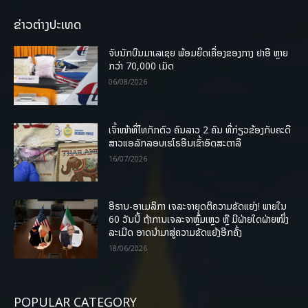
ຂ່າວຕ່າງປະເທດ
ຈັບນັກບິນມາເລເຊຍ ພ້ອມຍຶດເຄື່ອງຂອງກາງ ຢາອີ ຫຼາຍ
ກວ່າ 70,000 ເມັດ
06/08/2026
ເຈົ້າໜ້າທີ່ໄທກັກຕົວ ຄົນລາວ 2 ຄົນ ທີ່ກ່ຽວຂ້ອງກັບຄະດີ
ສາວແອລັກລອບເຮໂຣອີນເຂົ້າອົດສະຕາລີ
16/07/2026
ອີຣານ-ອາເມລິກາ ເຈລະຈາຍຸດຕິຄວາມຂັດແຍ່ງ! ພາຍໃນ
60 ວັນນີ້ ຖ້າການເຈລະຈາຫຼົ້ມເຫຼວ ຫຼື ມີຝ່າຍໃດຝ່າຍໜຶ່ງ
ລະເມີດ ອາດນໍາມາສູ່ຄວາມຂັດແຍ້ງອີກຄັ້ງ
18/06/2026
POPULAR CATEGORY