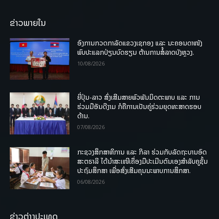
ຂ່າວພາຍໃນ
ອົງການກວດກາລັດແຂວງເຊກອງ ແລະ ນະຄອນດາໜັງ
ພົບປະແລກປ່ຽນບົດຮຽນ ຕ້ານການສໍ້ລາດບັງຫຼວງ.
10/08/2026
ຍີ່ປຸ່ນ-ລາວ ສົ່ງເສີມສາຍພົວພັນມິດຕະພາບ ແລະ ການ
ຮ່ວມມືອັນດີງາມ ກໍຄືການເປັນຄູ່ຮ່ວມຍຸດທະສາດຮອບ
ດ້ານ.
07/08/2026
ກະຊວງສຶກສາທິການ ແລະ ກິລາ ຮ່ວມກັບລັດຖະບານອົດ
ສະຕຣາລີ ໄດ້ນຳສະເໜີເຄື່ອງມືປະເມີນຕົນເອງສຳລັບຄູຊັ້ນ
ປະຖົມສຶກສາ ເພື່ອສົ່ງເສີມຄຸນນະພາບການສຶກສາ.
06/08/2026
ຂ່າວຕ່າງປະເທດ