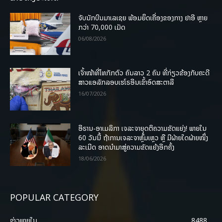
ຈັບນັກບິນມາເລເຊຍ ພ້ອມຍຶດເຄື່ອງຂອງກາງ ຢາອີ ຫຼາຍ
ກວ່າ 70,000 ເມັດ
06/08/2026
ເຈົ້າໜ້າທີ່ໄທກັກຕົວ ຄົນລາວ 2 ຄົນ ທີ່ກ່ຽວຂ້ອງກັບຄະດີ
ສາວແອລັກລອບເຮໂຣອີນເຂົ້າອົດສະຕາລີ
16/07/2026
ອີຣານ-ອາເມລິກາ ເຈລະຈາຍຸດຕິຄວາມຂັດແຍ່ງ! ພາຍໃນ
60 ວັນນີ້ ຖ້າການເຈລະຈາຫຼົ້ມເຫຼວ ຫຼື ມີຝ່າຍໃດຝ່າຍໜຶ່ງ
ລະເມີດ ອາດນໍາມາສູ່ຄວາມຂັດແຍ້ງອີກຄັ້ງ
18/06/2026
POPULAR CATEGORY
ຂ່າວພາຍ​ໃນ
8488