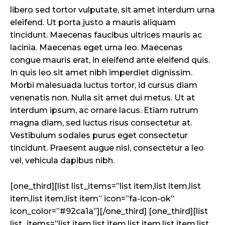
libero sed tortor vulputate, sit amet interdum urna
eleifend. Ut porta justo a mauris aliquam
tincidunt. Maecenas faucibus ultrices mauris ac
lacinia. Maecenas eget urna leo. Maecenas
congue mauris erat, in eleifend ante eleifend quis.
In quis leo sit amet nibh imperdiet dignissim.
Morbi malesuada luctus tortor, id cursus diam
venenatis non. Nulla sit amet dui metus. Ut at
interdum ipsum, ac ornare lacus. Etiam rutrum
magna diam, sed luctus risus consectetur at.
Vestibulum sodales purus eget consectetur
tincidunt. Praesent augue nisl, consectetur a leo
vel, vehicula dapibus nibh.
[one_third][list list_items=”list item,list item,list
item,list item,list item” icon=”fa-icon-ok”
icon_color=”#92ca1a”][/one_third] [one_third][list
list_items=”list item,list item,list item,list item,list