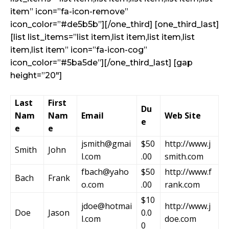
item” icon=”fa-icon-remove”
icon_color=”#de5b5b”][/one_third] [one_third_last]
[list list_items=”list item,list item,list item,list
item,list item” icon=”fa-icon-cog”
icon_color=”#5ba5de”][/one_third_last] [gap
height=”20″]
Last
First
Du
Nam
Nam
Email
Web Site
e
e
e
jsmith@gmai
$50
http://www.j
Smith
John
l.com
.00
smith.com
fbach@yaho
$50
http://www.f
Bach
Frank
o.com
.00
rank.com
$10
jdoe@hotmai
http://www.j
Doe
Jason
0.0
l.com
doe.com
0