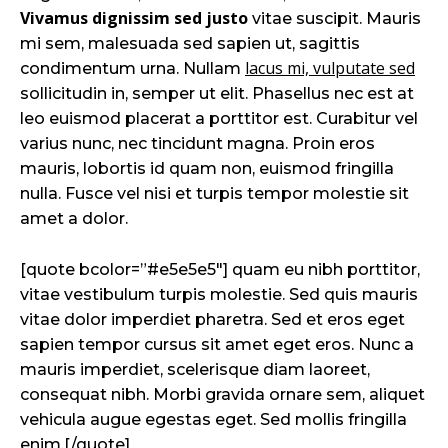
Vivamus dignissim sed justo
vitae suscipit. Mauris
mi sem, malesuada sed sapien ut, sagittis
lacus mi, vulputate sed
condimentum urna. Nullam
sollicitudin in, semper ut elit. Phasellus nec est at
leo euismod placerat a porttitor est. Curabitur vel
varius nunc, nec tincidunt magna. Proin eros
mauris, lobortis id quam non, euismod fringilla
nulla. Fusce vel nisi et turpis tempor molestie sit
amet a dolor.
[quote bcolor=”#e5e5e5″] quam eu nibh porttitor,
vitae vestibulum turpis molestie. Sed quis mauris
vitae dolor imperdiet pharetra. Sed et eros eget
sapien tempor cursus sit amet eget eros. Nunc a
mauris imperdiet, scelerisque diam laoreet,
consequat nibh. Morbi gravida ornare sem, aliquet
vehicula augue egestas eget. Sed mollis fringilla
enim.[/quote]