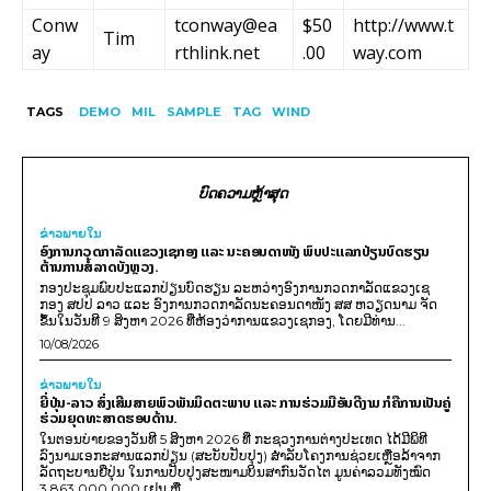
Conw
tconway@ea
$50
http://www.t
Tim
ay
rthlink.net
.00
way.com
TAGS
DEMO
MIL
SAMPLE
TAG
WIND
ບົດຄວາມຫຼ້າສຸດ
ຂ່າວພາຍ​ໃນ
ອົງການກວດກາລັດແຂວງເຊກອງ ແລະ ນະຄອນດາໜັງ ພົບປະແລກປ່ຽນບົດຮຽນ
ຕ້ານການສໍ້ລາດບັງຫຼວງ.
ກອງປະຊຸມພົບປະແລກປ່ຽນບົດຮຽນ ລະຫວ່າງອົງການກວດກາລັດແຂວງເຊ
ກອງ ສປປ ລາວ ແລະ ອົງການກວດກາລັດນະຄອນດາໜັງ ສສ ຫວຽດນາມ ຈັດ
ຂຶ້ນໃນວັນທີ 9 ສິງຫາ 2026 ທີ່ຫ້ອງວ່າການແຂວງເຊກອງ, ໂດຍມີທ່ານ...
10/08/2026
ຂ່າວພາຍ​ໃນ
ຍີ່ປຸ່ນ-ລາວ ສົ່ງເສີມສາຍພົວພັນມິດຕະພາບ ແລະ ການຮ່ວມມືອັນດີງາມ ກໍຄືການເປັນຄູ່
ຮ່ວມຍຸດທະສາດຮອບດ້ານ.
ໃນຕອນບ່າຍຂອງວັນທີ 5 ສິງຫາ 2026 ທີ່ ກະຊວງການຕ່າງປະເທດ ໄດ້ມີພິທີ
ລົງນາມເອກະສານແລກປ່ຽນ (ສະບັບປັບປຸງ) ສໍາລັບໂຄງການຊ່ວຍເຫຼືອລ້າຈາກ
ລັດຖະບານຍີ່ປຸ່ນ ໃນການປັບປຸງສະໜາມບິນສາກົນວັດໄຕ ມູນຄ່າລວມທັງໝົດ
3,863,000,000 ເຢນ ຫຼື...