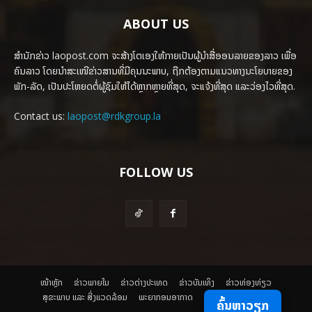
ABOUT US
ສຳນັກຂ່າວ laopost.com ຈະສ້າງໂຕເອງໃຫ້ກາຍເປັນຜູ້ນຳສື່ອອນລາຍຂອງລາວ ເພື່ອ
ຄົນລາວ ໂດຍນຳສະເໜີຂ່າວສານທີ່ມີຄຸນນະພາບ, ຖືກຕ້ອງຕາມແນວທາງນະໂຍບາຍຂອງ
ພັກ-ລັດ, ເປັນປະໂຫຍດຕໍ່ຜູ້ຊົມໃຫ້ໄດ້ຫຼາກຫຼາຍທີ່ສຸດ, ຈະແຈ້ງທີ່ສຸດ ແລະວ່ອງໄວທີ່ສຸດ.
Contact us:
laopost@rdkgroup.la
FOLLOW US
ໜ້າຫຼັກ
ຂ່າວພາຍ​ໃນ
ຂ່າວຕ່າງປະເທດ
​ຂ່າວບັນເທິງ
​ຂ່າວທ່ອງທ່ຽວ
ສຸຂະພາບ ແລະ ສີ່ງແວດລ້ອມ
ພະຍາກອນອາກາດ
ຄົ້ນຫາວຽກ