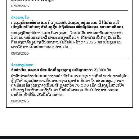
07/08/2026
ຂ່າວພາຍ​ໃນ
ກະຊວງສຶກສາທິການ ແລະ ກິລາ ຮ່ວມກັບລັດຖະບານອົດສະຕຣາລີ ໄດ້ນຳສະເໜີ
ເຄື່ອງມືປະເມີນຕົນເອງສຳລັບຄູຊັ້ນປະຖົມສຶກສາ ເພື່ອສົ່ງເສີມຄຸນນະພາບການສຶກສາ.
ກະຊວງສຶກສາທິການ ແລະ ກິລາ (ສສກ), ໂດຍໄດ້ຮັບການສະໜັບສະໜູນຈາກ
ລັດຖະບານອົດສະຕຣາລີ ຜ່ານແຜນງານບີຄວາ, ໄດ້ນຳສະເໜີເຄື່ອງມືປະເມີນ
ຕົນເອງສຳລັບຄູຢ່າງເປັນທາງການໃນວັນທີ 4 ສິງຫາ 2026. ກອງປະຊຸມແມ່ນ
ພາຍໃຕ້ການເປັນປະທານຂອງ ທ່ານ ປອ...
06/08/2026
ຂ່າວຕ່າງປະເທດ
ຈັບນັກບິນມາເລເຊຍ ພ້ອມຍຶດເຄື່ອງຂອງກາງ ຢາອີ ຫຼາຍກວ່າ 70,000 ເມັດ
ສຳນັກຂ່າວຕ່າງປະເທດລາຍງານວ່າ ນັກບິນມາເລເຊຍ ອາດຖືກໂທດປະຫານຊີວິດ
ຫຼັງຖືກຈັບກຸມຢູ່ສະໜາມບິນນານາຊາດ ຊູກາໂນ-ຮັດຕາ ໃນນະຄອນຫຼວງຈາກາ
ຕາ ພ້ອມເຄື່ອງຂອງກາງເປັນຢາອີ ຫຼາຍກວ່າ 70,000 ເມັດ ເຊື່ອງຢູ່ໃນກະເປົາ
ເດີນທາງ ໂດຍຜົນກວດຍັງພົບວ່າ ນັກບິນມີສານເສບຕິດໃນຮ່າງກາຍ ຂະນະ
ປະຕິບັດໜ້າທີ່ຂັບເຮືອບິນໂດຍສານ...
06/08/2026