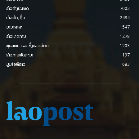
ຂ່າວຕ່າງປະເທດ
7003
ຂ່າວທ້ອງຖິ່ນ
2484
ນານາສາລະ
1547
ຂ່າວເຫດການ
1278
ສຸຂະພາບ ແລະ ສີ່ງແວດລ້ອມ
1203
ຂ່າວການພັດທະນາ
1197
ມູມໄອທີລາວ
683