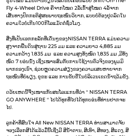
ຮຸ້ນໃໝ່ນີ້ ແມ່ນການປຽ່ນໂໝດຂັບເຄື່ອນແບບ Shift-On-The-
Fly 4-Wheel Drive ຄືຈາກໂໝດ 2ລໍ້ເຂົ້າສູ່ໂໝດ 4ລໍ້ຈາກ
ເສັ້ນທາງປົກກະຕິສູ່ສະພາບຖະໜົນວິບາກ, ແບບບໍ່ຕ້ອງຢຸດລົດໃນ
ຄວາມໃວບໍ່ເກີນ100ກິໂລແມັດຕໍ່ຊົ່ວໂມງ.
ສີ່ງທີ່ເປັນເອກກະລັກທີ່ເດັ່ນໆຂອງNISSAN TERRA ແມ່ນຄວາມ
ສູງຈາກພື້ນດິນສູ່ຖານ 225 ມມ ແລະ ຄວາມຍາວ 4,885 ມມ
ຄວາມກວ້າງ 1.835 ມມ ແລະ ຄວາມສູງທັງໝົດ 1,835 ມມ ,ມີທັງ
ໜົດ 7 ບອ່ນນັ່ງ ເຊິ່ງເໝາະສົມກັບການໃຊ້ງານຕົວຈິງຂອງພູມມິ
ພາກຂອງເຮົາ, ຊ່ວຍຫຼຸດຄວາມສ່ຽງຂອງຄວາມເສຍຫາຍຈາກ
ຖະໜົນທີ່ບໍພຽງ, ຂຸຂະ ແລະ ການຂັບຂີ່ໃນບໍລິເວນເຂດນ້ຳຖວ້ມຂັງ.
ດວ້ຍເຫດນີ້ຈື່ງເໜາະກັບສະໂລເແກນທີ່ວ່າ “ NISSAN TERRA
GO ANYWHERE “ ໄປໄດ້ທຸກທີ່ໄປໄດ້ທຸກບອ່ນທີ່ທ່ານຢາກຈະ
ໄປ.
ລູກຄ້າທີ່ສົນໃຈ All New NISSAN TERRA ທ່ານສາມາດຈັບ
ຈອງເລືອກສີໄດ້ແລ້ວມື້ນີ້ເຊີ່ງມີ ສີນ້ຳຕານ, ສີເທົາ, ສີທອງ, ສີແດງ, ສີ