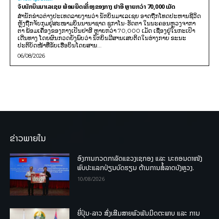
ຈັບນັກບິນມາເລເຊຍ ພ້ອມຍຶດເຄື່ອງຂອງກາງ ຢາອີ ຫຼາຍກວ່າ 70,000 ເມັດ
ສຳນັກຂ່າວຕ່າງປະເທດລາຍງານວ່າ ນັກບິນມາເລເຊຍ ອາດຖືກໂທດປະຫານຊີວິດ
ຫຼັງຖືກຈັບກຸມຢູ່ສະໜາມບິນນານາຊາດ ຊູກາໂນ-ຮັດຕາ ໃນນະຄອນຫຼວງຈາກາ
ຕາ ພ້ອມເຄື່ອງຂອງກາງເປັນຢາອີ ຫຼາຍກວ່າ 70,000 ເມັດ ເຊື່ອງຢູ່ໃນກະເປົາ
ເດີນທາງ ໂດຍຜົນກວດຍັງພົບວ່າ ນັກບິນມີສານເສບຕິດໃນຮ່າງກາຍ ຂະນະ
ປະຕິບັດໜ້າທີ່ຂັບເຮືອບິນໂດຍສານ...
06/08/2026
ຂ່າວພາຍໃນ
ອົງການກວດກາລັດແຂວງເຊກອງ ແລະ ນະຄອນດາໜັງ
ພົບປະແລກປ່ຽນບົດຮຽນ ຕ້ານການສໍ້ລາດບັງຫຼວງ.
10/08/2026
ຍີ່ປຸ່ນ-ລາວ ສົ່ງເສີມສາຍພົວພັນມິດຕະພາບ ແລະ ການ