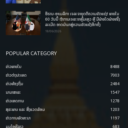
ອີຣານ-ອາເມລິກາ ເຈລະຈາຍຸດຕິຄວາມຂັດແຍ່ງ! ພາຍໃນ
60 ວັນນີ້ ຖ້າການເຈລະຈາຫຼົ້ມເຫຼວ ຫຼື ມີຝ່າຍໃດຝ່າຍໜຶ່ງ
ລະເມີດ ອາດນໍາມາສູ່ຄວາມຂັດແຍ້ງອີກຄັ້ງ
18/06/2026
POPULAR CATEGORY
ຂ່າວພາຍ​ໃນ
8488
ຂ່າວຕ່າງປະເທດ
7003
ຂ່າວທ້ອງຖິ່ນ
2484
ນານາສາລະ
1547
ຂ່າວເຫດການ
1278
ສຸຂະພາບ ແລະ ສີ່ງແວດລ້ອມ
1203
ຂ່າວການພັດທະນາ
1197
ມູມໄອທີລາວ
683