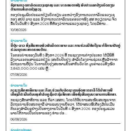
ຂ່າວພາຍ​ໃນ
ອົງການກວດກາລັດແຂວງເຊກອງ ແລະ ນະຄອນດາໜັງ ພົບປະແລກປ່ຽນບົດຮຽນ
ຕ້ານການສໍ້ລາດບັງຫຼວງ.
ກອງປະຊຸມພົບປະແລກປ່ຽນບົດຮຽນ ລະຫວ່າງອົງການກວດກາລັດແຂວງເຊ
ກອງ ສປປ ລາວ ແລະ ອົງການກວດກາລັດນະຄອນດາໜັງ ສສ ຫວຽດນາມ ຈັດ
ຂຶ້ນໃນວັນທີ 9 ສິງຫາ 2026 ທີ່ຫ້ອງວ່າການແຂວງເຊກອງ, ໂດຍມີທ່ານ...
10/08/2026
ຂ່າວພາຍ​ໃນ
ຍີ່ປຸ່ນ-ລາວ ສົ່ງເສີມສາຍພົວພັນມິດຕະພາບ ແລະ ການຮ່ວມມືອັນດີງາມ ກໍຄືການເປັນຄູ່
ຮ່ວມຍຸດທະສາດຮອບດ້ານ.
ໃນຕອນບ່າຍຂອງວັນທີ 5 ສິງຫາ 2026 ທີ່ ກະຊວງການຕ່າງປະເທດ ໄດ້ມີພິທີ
ລົງນາມເອກະສານແລກປ່ຽນ (ສະບັບປັບປຸງ) ສໍາລັບໂຄງການຊ່ວຍເຫຼືອລ້າຈາກ
ລັດຖະບານຍີ່ປຸ່ນ ໃນການປັບປຸງສະໜາມບິນສາກົນວັດໄຕ ມູນຄ່າລວມທັງໝົດ
3,863,000,000 ເຢນ ຫຼື...
07/08/2026
ຂ່າວພາຍ​ໃນ
ກະຊວງສຶກສາທິການ ແລະ ກິລາ ຮ່ວມກັບລັດຖະບານອົດສະຕຣາລີ ໄດ້ນຳສະເໜີ
ເຄື່ອງມືປະເມີນຕົນເອງສຳລັບຄູຊັ້ນປະຖົມສຶກສາ ເພື່ອສົ່ງເສີມຄຸນນະພາບການສຶກສາ.
ກະຊວງສຶກສາທິການ ແລະ ກິລາ (ສສກ), ໂດຍໄດ້ຮັບການສະໜັບສະໜູນຈາກ
ລັດຖະບານອົດສະຕຣາລີ ຜ່ານແຜນງານບີຄວາ, ໄດ້ນຳສະເໜີເຄື່ອງມືປະເມີນ
ຕົນເອງສຳລັບຄູຢ່າງເປັນທາງການໃນວັນທີ 4 ສິງຫາ 2026. ກອງປະຊຸມແມ່ນ
ພາຍໃຕ້ການເປັນປະທານຂອງ ທ່ານ ປອ...
06/08/2026
ຂ່າວຕ່າງປະເທດ