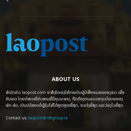
ABOUT US
ສຳນັກຂ່າວ laopost.com ຈະສ້າງໂຕເອງໃຫ້ກາຍເປັນຜູ້ນຳສື່ອອນລາຍຂອງລາວ ເພື່ອ
ຄົນລາວ ໂດຍນຳສະເໜີຂ່າວສານທີ່ມີຄຸນນະພາບ, ຖືກຕ້ອງຕາມແນວທາງນະໂຍບາຍຂອງ
ພັກ-ລັດ, ເປັນປະໂຫຍດຕໍ່ຜູ້ຊົມໃຫ້ໄດ້ຫຼາກຫຼາຍທີ່ສຸດ, ຈະແຈ້ງທີ່ສຸດ ແລະວ່ອງໄວທີ່ສຸດ.
Contact us:
laopost@rdkgroup.la