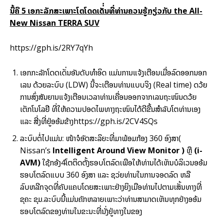
ນີ້ຄື 5
ເອກະລັກສະເພາະໂຕໂດດເດັ່່ນທີ່ທ່ານຄວນຮູ້ກຽ່ວກັບ
the All-
New Nissan TERRA SUV
https://gph.is/2RY7qYh
ເອກກະລັກໂດດເດັ່ນອັນດັບທຳອິດ ແມ່ນການແຈ້ງເຕືອນເມື່ອລົດອອກນອກ
ເລນ ດ້ວຍລະບົບ (LDW) ນີ້ຈະເຕືອນທ່ານແບບຈິງ (Real time) ດວ້ຍ
ການສົ່ງສັນຍານແຈ້ງເຕືອນເວລາທ່ານເຄື່ອນອອກຈາກເລນຖະໜົນດວ້ຍ
ເຕັກໂນໂລຢີ ທີ່ໃຫ້ຄວາມປອດໄພທາງຖະໜົນໄດ້ດີຂື້ນສຳລັບໂຕທ່ານເອງ
ແລະ ສີ່ງທີ່ຢູ່ອອ້ມຂ້າງ
https://gph.is/2CV4SQs
ລະບົບຕໍ່ໄປແມ່ນ: ໜ້າຈໍອັດສະລິຍະທີ່ມາພ້ອມກ້ອງ 360 ອົງສາ(
Nissan’s
Intelligent Around View Monitor
)
ຫຼື
(i-
AVM)
ໃຊ້ກອ້ງ4ໂຕຕິດຕັ້ງຮອບໂຕລົດເພືອໃຫ້ທ່ານໄດ້ເຫັນບໍລິເວນອອ້ມ
ຮອບໂຕລົດແບບ 360 ອົງສາ ແລະ ຊວ່ຍທ່ານໃນການຈອດລົດ ຫລື
ລົບຫລີກຈຸດທີ່ຄັບແຄບໂດຍສະເພາະຢ່າງຍິງເມືອທ່ານໄປຕາມເສັ້ນທາງທີ່
ຂຸຄະ ຂຸມ.ລະບົບນີ້ແມ່ນຄັກຫລາຍເພາະວ່າທ່ານສາມາດເຫັນທຸກຢ່າງອອ້ມ
ຮອບໂຕລົດຂອງທ່ານໃນຂະນະທີ່ນັ່ງຢູ່ທາງໃນຂອງ