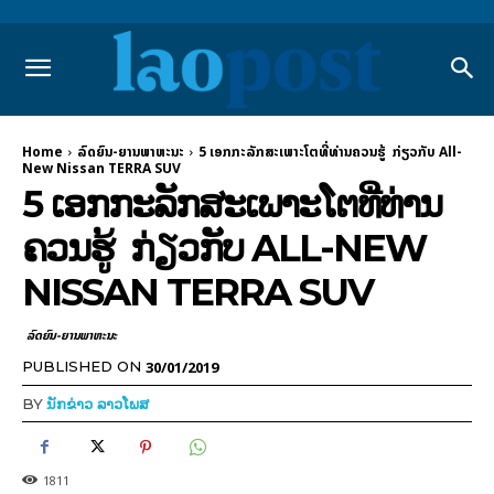
Home
ລົດຍົນ-ຍານພາຫະນະ
5 ເອກກະລັກສະເພາະໂຕທີ່ທ່ານຄວນຮູ້ ກ່ຽວກັບ All-
New Nissan TERRA SUV
5 ເອກກະລັກສະເພາະໂຕທີ່ທ່ານ
ຄວນຮູ້ ກ່ຽວກັບ ALL-NEW
NISSAN TERRA SUV
ລົດຍົນ-ຍານພາຫະນະ
30/01/2019
PUBLISHED ON
BY
ນັກຂ່າວ ລາວໂພສ
1811