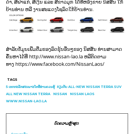
ດຳ, ສີຟ້າແກ່, ສີເງິນ ແລະ ສີຂາວມຸກ ໄດ້ທີ່ຫອ້ງຂາຍ ນິສສັນ ໃກ້
ບ້ານທ່ານ ຫລື ງານສະແດງໂຊລົດໃກ້ບ້ານທ່ານ.
ສຳລັບຂໍ້ມູນເພີ່ມຕື່ມຂອງລົດຮຸ້ນອື່ນໆຂອງ ນິສສັນ ທ່ານສາມາດ
http://www.nissan-lao.la
ຄົ້ນຫາໄດ້ທີ່
ຫລືຕິດຕາມ
https://www.facebook.com/NissanLaos/
ທາງ
TAGS
5 ເອກກະລັກສະເພາະໂຕທີ່ທ່ານຄວນຮູ້ ກ່ຽວກັບ ALL-NEW NISSAN TERRA SUV
ALL NEW NISSAN TERRA
NISSAN
NISSAN LAOS
WWW.NISSAN-LAO.LA
ບົດຄວາມຫຼ້າສຸດ