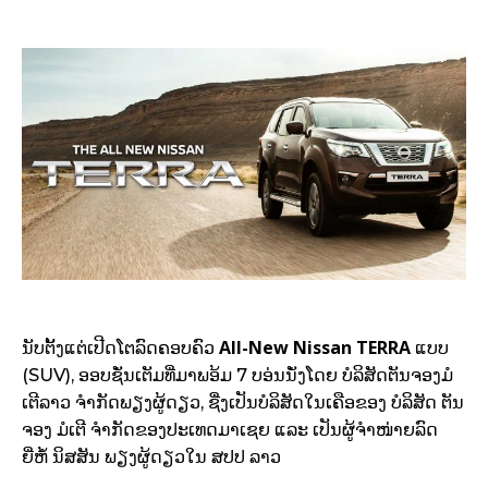
All-New Nissan TERRA
ນັບຕັ້ງແຕ່ເປີດໂຕລົດຄອບຄົວ
ແບບ
(SUV), ອອບຊັ່ນເຕັມທີ່ມາພອ້ມ 7 ບອ່ນນັ່ງໂດຍ ບໍລິສັດຕັນຈອງມໍ
ເຕີລາວ ຈຳກັດພຽງຜູ້ດຽວ, ຊື່ງເປັນບໍລິສັດໃນເຄືອຂອງ ບໍລິສັດ ຕັນ
ຈອງ ມໍເຕີ ຈຳກັດຂອງປະເທດມາເຊຍ ແລະ ເປັນຜູ້ຈຳໜ່າຍລົດ
ຍີ່ຫໍ້ ນິສສັນ ພຽງຜູ້ດຽວໃນ ສປປ ລາວ