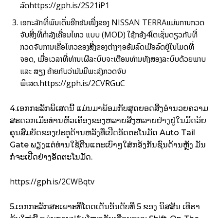
ລົດ
https://gph.is/2S21iP1
ເອກະລັກທີ່ພົນເດັ່ນອີກອັນໜື່ງຂອງ NISSAN TERRAແມ່ນການກວດ
ຈັບສີ່ງທີ່ກຳລັງເຄື່ອນໄຫວ ແບບ (MOD) ໃຊ້ກອ້ງ4ໂຕເຊັ່ນດຽວກັບທີ່
ກວດຈັບການເຄື່ອໄຫວຂອງສີ່ງຂອງຕ່າງໆອອ້ມລົດເມືອລົດຢູ່ໃນໂມດທີ່
ຈອດ, ເມື່ອເວລາທີ່ທ່ານເຜີລະບົບຈະເຕືອນທ່ານທັງສອງລະບົບດ້ວຍພາບ
ແລະ ສຽງ ຄ້າຍກັບວ່າມັນມີພະລັງກວດຈັບ
ພິເສດ.
https://gph.is/2CVRGuC
4.ເອກກະລັກພິເສດນີ້ ແມ່ນມາພ້ອມກັບສຸດຍອດສິ່ງອຳນວຍຄວາມ
ສະດວກເມື່ອທ່ານຫິ້ວເຄື່ອງຂອງຫລາຍສີ່ງຫລາຍຢ່າງຢູ່ໃນມື້ດວ້ຍ
ຄຸນສົມບັດຂອງປະຕູດ້ານຫລັງທີ່ເປີດອັດຕະໂນມັດ Auto Tail
Gate ພຽງແຕ່ທ່ານໃຊ້ຕີນແຕະເບົາໆໃສ່ກອ້ງກັນຊົນດ້ານຫຼັງ ມັນ
ກໍ່ຈະເປີດຢ່າງອັດຕະໂນມັດ.
https://gph.is/2CWBqtv
5.ເອກກະລັກສະເພາະທີ່ໂດດເດັ່ນອັນດັບທີ່ 5 ຂອງ ນິສສັນ ເທີຣາ