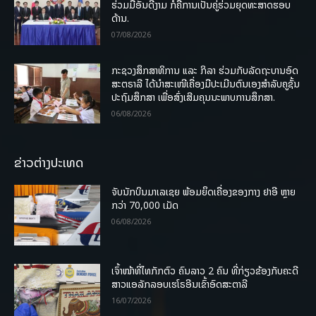
ຮ່ວມມືອັນດີງາມ ກໍຄືການເປັນຄູ່ຮ່ວມຍຸດທະສາດຮອບ
ດ້ານ.
07/08/2026
ກະຊວງສຶກສາທິການ ແລະ ກິລາ ຮ່ວມກັບລັດຖະບານອົດ
ສະຕຣາລີ ໄດ້ນຳສະເໜີເຄື່ອງມືປະເມີນຕົນເອງສຳລັບຄູຊັ້ນ
ປະຖົມສຶກສາ ເພື່ອສົ່ງເສີມຄຸນນະພາບການສຶກສາ.
06/08/2026
ຂ່າວຕ່າງປະເທດ
ຈັບນັກບິນມາເລເຊຍ ພ້ອມຍຶດເຄື່ອງຂອງກາງ ຢາອີ ຫຼາຍ
ກວ່າ 70,000 ເມັດ
06/08/2026
ເຈົ້າໜ້າທີ່ໄທກັກຕົວ ຄົນລາວ 2 ຄົນ ທີ່ກ່ຽວຂ້ອງກັບຄະດີ
ສາວແອລັກລອບເຮໂຣອີນເຂົ້າອົດສະຕາລີ
16/07/2026