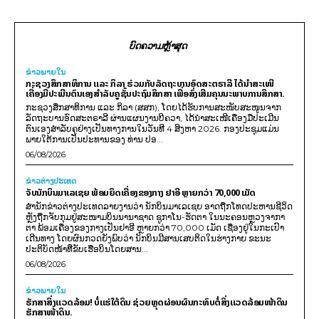
ບົດຄວາມຫຼ້າສຸດ
ຂ່າວພາຍ​ໃນ
ກະຊວງສຶກສາທິການ ແລະ ກິລາ ຮ່ວມກັບລັດຖະບານອົດສະຕຣາລີ ໄດ້ນຳສະເໜີ
ເຄື່ອງມືປະເມີນຕົນເອງສຳລັບຄູຊັ້ນປະຖົມສຶກສາ ເພື່ອສົ່ງເສີມຄຸນນະພາບການສຶກສາ.
ກະຊວງສຶກສາທິການ ແລະ ກິລາ (ສສກ), ໂດຍໄດ້ຮັບການສະໜັບສະໜູນຈາກ
ລັດຖະບານອົດສະຕຣາລີ ຜ່ານແຜນງານບີຄວາ, ໄດ້ນຳສະເໜີເຄື່ອງມືປະເມີນ
ຕົນເອງສຳລັບຄູຢ່າງເປັນທາງການໃນວັນທີ 4 ສິງຫາ 2026. ກອງປະຊຸມແມ່ນ
ພາຍໃຕ້ການເປັນປະທານຂອງ ທ່ານ ປອ...
06/08/2026
ຂ່າວຕ່າງປະເທດ
ຈັບນັກບິນມາເລເຊຍ ພ້ອມຍຶດເຄື່ອງຂອງກາງ ຢາອີ ຫຼາຍກວ່າ 70,000 ເມັດ
ສຳນັກຂ່າວຕ່າງປະເທດລາຍງານວ່າ ນັກບິນມາເລເຊຍ ອາດຖືກໂທດປະຫານຊີວິດ
ຫຼັງຖືກຈັບກຸມຢູ່ສະໜາມບິນນານາຊາດ ຊູກາໂນ-ຮັດຕາ ໃນນະຄອນຫຼວງຈາກາ
ຕາ ພ້ອມເຄື່ອງຂອງກາງເປັນຢາອີ ຫຼາຍກວ່າ 70,000 ເມັດ ເຊື່ອງຢູ່ໃນກະເປົາ
ເດີນທາງ ໂດຍຜົນກວດຍັງພົບວ່າ ນັກບິນມີສານເສບຕິດໃນຮ່າງກາຍ ຂະນະ
ປະຕິບັດໜ້າທີ່ຂັບເຮືອບິນໂດຍສານ...
06/08/2026
ຂ່າວພາຍ​ໃນ
ຮັກສາສິ່ງແວດລ້ອມ! ບໍ່ແຮ່ໃຕ້ດິນ ຊ່ວຍຫຼຸດຜ່ອນຜົນກະທົບຕໍ່ສິ່ງແວດລ້ອມໜ້າດິນ
ຮັກສາໜ້າດິນ.