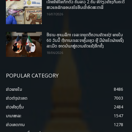
ເຈົ້າໜ້າທີ່ໄທກັກຕົວ ຄົນລາວ 2 ຄົນ ທີ່ກ່ຽວຂ້ອງກັບຄະດີ
ສາວແອລັກລອບເຮໂຣອີນເຂົ້າອົດສະຕາລີ
16/07/2026
ອີຣານ-ອາເມລິກາ ເຈລະຈາຍຸດຕິຄວາມຂັດແຍ່ງ! ພາຍໃນ
60 ວັນນີ້ ຖ້າການເຈລະຈາຫຼົ້ມເຫຼວ ຫຼື ມີຝ່າຍໃດຝ່າຍໜຶ່ງ
ລະເມີດ ອາດນໍາມາສູ່ຄວາມຂັດແຍ້ງອີກຄັ້ງ
18/06/2026
POPULAR CATEGORY
ຂ່າວພາຍ​ໃນ
8486
ຂ່າວຕ່າງປະເທດ
7003
ຂ່າວທ້ອງຖິ່ນ
2484
ນານາສາລະ
1547
ຂ່າວເຫດການ
1278