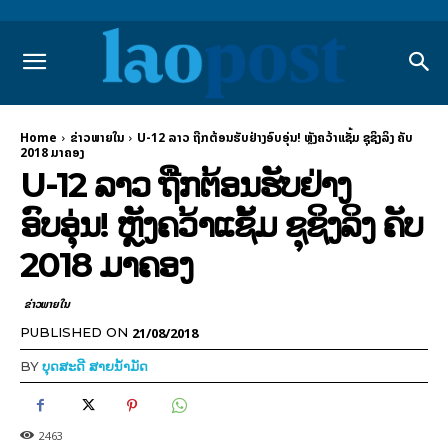
Home
ຂ່າວພາຍ​ໃນ
U-12 ລາວ ຖືກຕ້ອນຮັບຢ່າງອົບອຸ່ນ! ຫຼັງຄວ້າແຊັ້ມ ຊຸຊິງລິງ ຄັບ
2018 ມາຄອງ
U-12 ລາວ ຖືກຕ້ອນຮັບຢ່າງ
ອົບອຸ່ນ! ຫຼັງຄວ້າແຊັ້ມ ຊຸຊິງລິງ ຄັບ
2018 ມາຄອງ
ຂ່າວພາຍ​ໃນ
21/08/2018
PUBLISHED ON
BY
ບຸດສະດີ ສາຍນ້ຳມັດ
2463