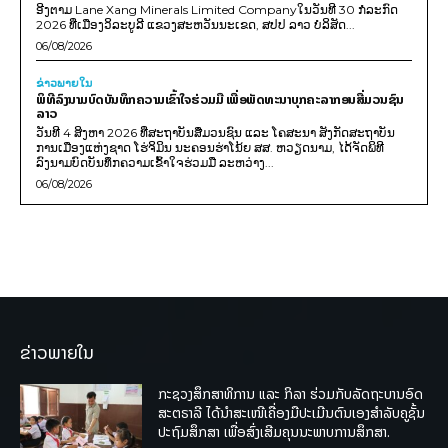
ອີງຕາມ Lane Xang Minerals Limited Companyໃນວັນທີ 30 ກໍລະກົດ
2026 ທີ່ເມືອງວິລະບູລີ ແຂວງສະຫວັນນະເຂດ, ສປປ ລາວ ບໍລິສັດ...
06/08/2026
ຂ່າວພາຍ​ໃນ
ພິທີລົງນາມບົດບັນທຶກຄວາມເຂົ້າໃຈຮ່ວມມື ເພື່ອພັດທະນາບຸກຄະລາກອນສື່ມວນຊົນ
ລາວ
ວັນທີ 4 ສິງຫາ 2026 ທີ່ສະຖາບັນສື່ມວນຊົນ ແລະ ໂຄສະນາ ສັງກັດສະຖາບັນ
ການເມືອງແຫ່ງຊາດ ໂຮ່ຈິມິນ ນະຄອນຮ່າໂນ້ຍ ສສ. ຫວຽດນາມ, ໄດ້ຈັດພິທີ
ລົງນາມບົດບັນທຶກຄວາມເຂົ້າໃຈຮ່ວມມື ລະຫວ່າງ...
06/08/2026
ຂ່າວພາຍໃນ
ກະຊວງສຶກສາທິການ ແລະ ກິລາ ຮ່ວມກັບລັດຖະບານອົດ
ສະຕຣາລີ ໄດ້ນຳສະເໜີເຄື່ອງມືປະເມີນຕົນເອງສຳລັບຄູຊັ້ນ
ປະຖົມສຶກສາ ເພື່ອສົ່ງເສີມຄຸນນະພາບການສຶກສາ.