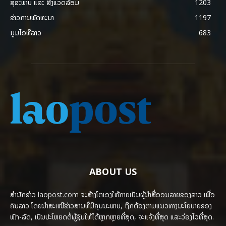
ສຸຂະພາບ ແລະ ສີ່ງແວດລ້ອມ
1203
ຂ່າວການພັດທະນາ
1197
ມູມໄອທີລາວ
683
ABOUT US
ສຳນັກຂ່າວ laopost.com ຈະສ້າງໂຕເອງໃຫ້ກາຍເປັນຜູ້ນຳສື່ອອນລາຍຂອງລາວ ເພື່ອ
ຄົນລາວ ໂດຍນຳສະເໜີຂ່າວສານທີ່ມີຄຸນນະພາບ, ຖືກຕ້ອງຕາມແນວທາງນະໂຍບາຍຂອງ
ພັກ-ລັດ, ເປັນປະໂຫຍດຕໍ່ຜູ້ຊົມໃຫ້ໄດ້ຫຼາກຫຼາຍທີ່ສຸດ, ຈະແຈ້ງທີ່ສຸດ ແລະວ່ອງໄວທີ່ສຸດ.