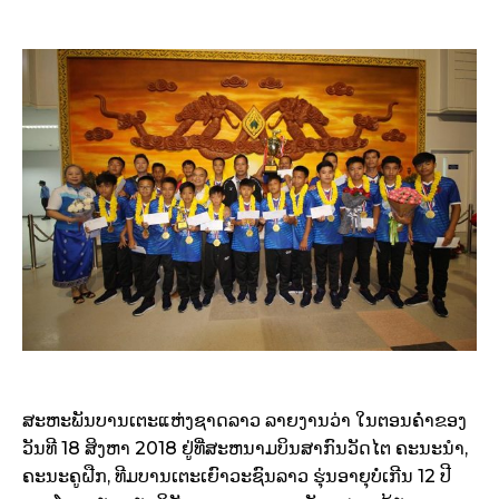
ສະຫະພັນບານເຕະແຫ່ງຊາດລາວ ລາຍງານວ່າ ໃນຕອນຄໍ່າຂອງ
ວັນທີ 18 ສິງຫາ​ 2018​ ຢູ່ທີ່ສະຫນາມບິນສາກົນວັດໄຕ ຄະນະນຳ,​
ຄະນະຄູຝືກ, ທີມບານເຕະເຍົາວະຊົນລາວ ຮຸ່ນອາຍຸບໍ່ເກີນ 12 ປີ