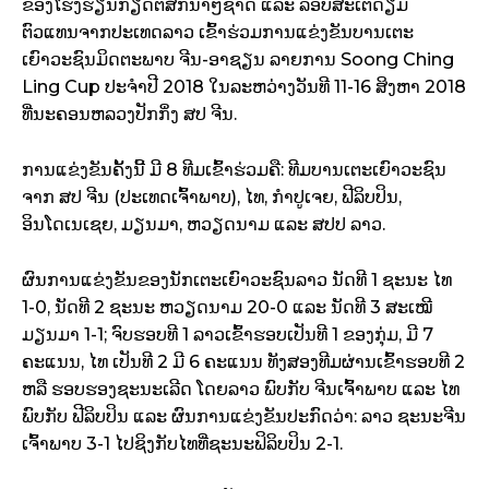
ຂອງໂຮງຮຽນກຽດຕິສັກນາໆຊາດ ແລະ ລັອບສະເຕດ້ຽມ
ຕົວແທນຈາກປະເທດລາວ ເຂົ້າຮ່ວມການແຂ່ງຂັນບານເຕະ
ເຍົາວະຊົນມິດຕະພາບ ຈີນ-ອາຊຽນ ລາຍການ Soong Ching
Ling Cup ປະຈຳປີ 2018 ໃນລະຫວ່າງວັນທີ 11-16 ສິງຫາ 2018
ທີ່ນະຄອນຫລວງປັກກິ່ງ ສປ ຈີ
ນ​.
ການແຂ່ງຂັນຄັ້ງນີ້ ມີ 8 ທີມເຂົ້າຮ່ວມຄື: ທີມບານເຕະເຍົາວະຊົນ
ຈາກ ສປ ຈີນ (ປະເທດເຈົ້າພາບ), ໄທ, ກຳປູເຈຍ, ຟີລິບປິນ,
ອິນໂດເນເຊຍ, ມຽນມາ, ຫວຽດນາມ ແລະ ສປປ ລາວ.
ຜົນການແຂ່ງຂັນຂອງນັກເຕະເຍົາວະຊົນລາວ ນັດທີ 1 ຊະນະ ໄທ
1-0, ນັດທີ 2 ຊະນະ ຫວຽດນາມ 20-0 ແລະ ນັດທີ 3 ສະເໝີ
ມຽນມາ 1-1; ຈົບຮອບທີ 1 ລາວເຂົ້າຮອບເປັນທີ 1 ຂອງກຸ່ມ, ມີ 7
ຄະແນນ, ໄທ ເປັນທີ 2 ມີ 6 ຄະແນນ ທັງສອງທີມຜ່ານເຂົ້າຮອບທີ 2
ຫລື ຮອບຮອງຊະນະເລີດ ໂດຍລາວ ພົບກັບ ຈີນເຈົ້າພາບ ແລະ ໄທ
ພົບກັບ ຟີລິບປິນ ແລະ ຜົນການແຂ່ງຂັນປະກົດວ່າ: ລາວ ຊະນະຈີນ
ເຈົ້າພາບ 3-1 ໄປຊິງກັບໄທທີ່ຊະນະຟິລິບປິນ 2-1.