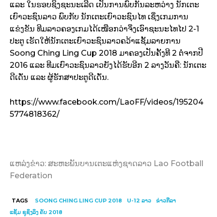
ແລະ ໃນຮອບຊິງຊະນະເລີດ ເປັນການພົບກັນລະຫວ່າງ ນັກເຕະ
ເຍົາວະຊົນລາວ ພົບກັບ ນັກເຕະເຍົາວະຊົນໄທ ເຊິ່ງເກມການ
ແຂ່ງຂັນ ທີມລາວຄອງເກມໄດ້ເໜືອກວ່າຈິ່ງເອົາຊະນະໄທໄປ 2-1
ປະຕູ ເຮັດໃຫ້ນັກເຕະເຍົາວະຊົນລາວຄວ້າແຊັ້ມລາຍການ
Soong Ching Ling Cup 2018 ມາຄອງເປັນຄັ້ງທີ 2 ຕໍ່ຈາກປີ
2016 ແລະ ທີມເຍົາວະຊົນລາວຍັງໄດ້ຮັບອີກ 2 ລາງວັນຄື: ນັກເຕະ
ດີເດັ່ນ ແລະ ຜູ້ຮັກສາປະຕູດີເດັ່ນ.
https://www.facebook.com/LaoFF/videos/195204
5774818362/
ແຫລ່ງຂ່າວ: ສະຫະພັນບານເຕະແຫ່ງຊາດລາວ Lao Football
Federation
TAGS
SOONG CHING LING CUP 2018
U-12 ລາວ
ຂ່າວກີລາ
ແຊັ້ມ ຊຸຊິງລິງ ຄັບ 2018