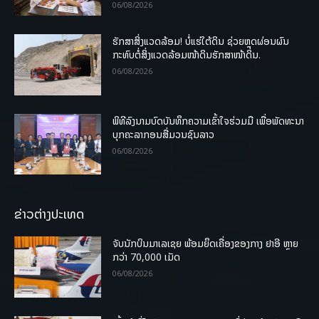
06/08/2026
ຮັກສາສິ່ງແວດລ້ອມ! ບໍ່ແຮ່ໃຕ້ດິນ ຊ່ວຍຫຼຸດຜ່ອນຜົນ
ກະທົບຕໍ່ສິ່ງແວດລ້ອມໜ້າດິນຮັກສາໜ້າດິນ.
06/08/2026
ພິທີລົງນາມບົດບັນທຶກຄວາມເຂົ້າໃຈຮ່ວມມື ເພື່ອພັດທະນາ
ບຸກຄະລາກອນສື່ມວນຊົນລາວ
06/08/2026
ຂ່າວຕ່າງປະເທດ
ຈັບນັກບິນມາເລເຊຍ ພ້ອມຍຶດເຄື່ອງຂອງກາງ ຢາອີ ຫຼາຍ
ກວ່າ 70,000 ເມັດ
06/08/2026