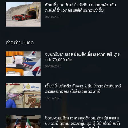
ຮັກສາສິ່ງແວດລ້ອມ! ບໍ່ແຮ່ໃຕ້ດິນ ຊ່ວຍຫຼຸດຜ່ອນຜົນ
ກະທົບຕໍ່ສິ່ງແວດລ້ອມໜ້າດິນຮັກສາໜ້າດິນ.
06/08/2026
ຂ່າວຕ່າງປະເທດ
ຈັບນັກບິນມາເລເຊຍ ພ້ອມຍຶດເຄື່ອງຂອງກາງ ຢາອີ ຫຼາຍ
ກວ່າ 70,000 ເມັດ
06/08/2026
ເຈົ້າໜ້າທີ່ໄທກັກຕົວ ຄົນລາວ 2 ຄົນ ທີ່ກ່ຽວຂ້ອງກັບຄະດີ
ສາວແອລັກລອບເຮໂຣອີນເຂົ້າອົດສະຕາລີ
16/07/2026
ອີຣານ-ອາເມລິກາ ເຈລະຈາຍຸດຕິຄວາມຂັດແຍ່ງ! ພາຍໃນ
60 ວັນນີ້ ຖ້າການເຈລະຈາຫຼົ້ມເຫຼວ ຫຼື ມີຝ່າຍໃດຝ່າຍໜຶ່ງ