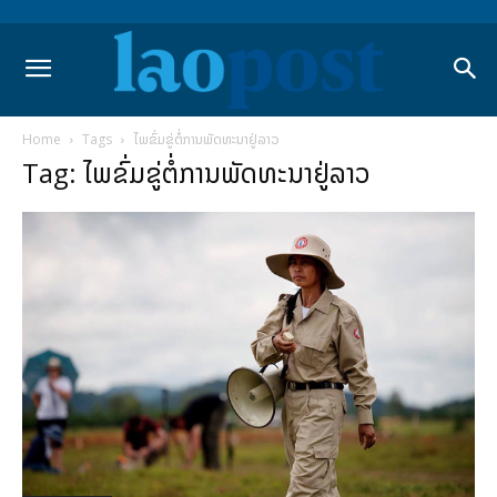
Home
Tags
ໄພຂົ່ມຂູ່ຕໍ່ການພັດທະນາຢູ່ລາວ
Tag: ໄພຂົ່ມຂູ່ຕໍ່ການພັດທະນາຢູ່ລາວ