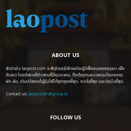
ABOUT US
ສຳນັກຂ່າວ laopost.com ຈະສ້າງໂຕເອງໃຫ້ກາຍເປັນຜູ້ນຳສື່ອອນລາຍຂອງລາວ ເພື່ອ
ຄົນລາວ ໂດຍນຳສະເໜີຂ່າວສານທີ່ມີຄຸນນະພາບ, ຖືກຕ້ອງຕາມແນວທາງນະໂຍບາຍຂອງ
ພັກ-ລັດ, ເປັນປະໂຫຍດຕໍ່ຜູ້ຊົມໃຫ້ໄດ້ຫຼາກຫຼາຍທີ່ສຸດ, ຈະແຈ້ງທີ່ສຸດ ແລະວ່ອງໄວທີ່ສຸດ.
Contact us:
laopost@rdkgroup.la
FOLLOW US