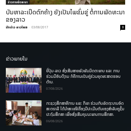
ຂ່າວການພັດທະນາ
ບັນຫາລະເບີດຕົກຄ້າງ ຍັງເປັນໄພຂົ່ມຂູ່ ຕໍ່ການພັດທະນາ
ຂອງລາວ
ນັກຂ່າວ ລາວໂພສ
-
03/08/2017
0
ຂ່າວພາຍໃນ
ຍີ່ປຸ່ນ-ລາວ ສົ່ງເສີມສາຍພົວພັນມິດຕະພາບ ແລະ ການ
ຮ່ວມມືອັນດີງາມ ກໍຄືການເປັນຄູ່ຮ່ວມຍຸດທະສາດຮອບ
ດ້ານ.
07/08/2026
ກະຊວງສຶກສາທິການ ແລະ ກິລາ ຮ່ວມກັບລັດຖະບານອົດ
ສະຕຣາລີ ໄດ້ນຳສະເໜີເຄື່ອງມືປະເມີນຕົນເອງສຳລັບຄູຊັ້ນ
ປະຖົມສຶກສາ ເພື່ອສົ່ງເສີມຄຸນນະພາບການສຶກສາ.
06/08/2026