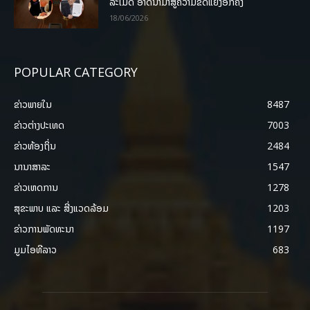
ລະເມີດ ອາດນໍາມາສູ່ຄວາມຂັດແຍ້ງອີກຄັ້ງ
18/06/2026
POPULAR CATEGORY
ຂ່າວພາຍ​ໃນ
8487
ຂ່າວຕ່າງປະເທດ
7003
ຂ່າວທ້ອງຖິ່ນ
2484
ນານາສາລະ
1547
ຂ່າວເຫດການ
1278
ສຸຂະພາບ ແລະ ສີ່ງແວດລ້ອມ
1203
ຂ່າວການພັດທະນາ
1197
ມູມໄອທີລາວ
683