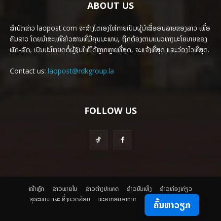
ABOUT US
ສຳນັກຂ່າວ laopost.com ຈະສ້າງໂຕເອງໃຫ້ກາຍເປັນຜູ້ນຳສື່ອອນລາຍຂອງລາວ ເພື່ອ
ຄົນລາວ ໂດຍນຳສະເໜີຂ່າວສານທີ່ມີຄຸນນະພາບ, ຖືກຕ້ອງຕາມແນວທາງນະໂຍບາຍຂອງ
ພັກ-ລັດ, ເປັນປະໂຫຍດຕໍ່ຜູ້ຊົມໃຫ້ໄດ້ຫຼາກຫຼາຍທີ່ສຸດ, ຈະແຈ້ງທີ່ສຸດ ແລະວ່ອງໄວທີ່ສຸດ.
Contact us:
laopost@rdkgroup.la
FOLLOW US
ໜ້າຫຼັກ
ຂ່າວພາຍ​ໃນ
ຂ່າວຕ່າງປະເທດ
​ຂ່າວບັນເທິງ
​ຂ່າວທ່ອງທ່ຽວ
ສຸຂະພາບ ແລະ ສີ່ງແວດລ້ອມ
ພະຍາກອນອາກາດ
ຄົ້ນຫາວຽກ