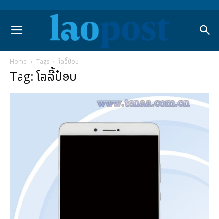
Home
Tags
ໂລລີ້ປ໋ອບ
Tag: ໂລລີ້ປ໋ອບ