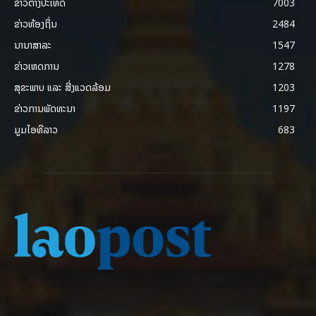
ຂ່າວຕ່າງປະເທດ
7003
ຂ່າວທ້ອງຖິ່ນ
2484
ນານາສາລະ
1547
ຂ່າວເຫດການ
1278
ສຸຂະພາບ ແລະ ສີ່ງແວດລ້ອມ
1203
ຂ່າວການພັດທະນາ
1197
ມູມໄອທີລາວ
683