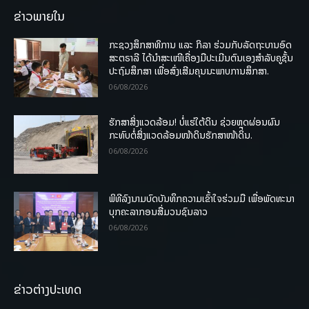
ຂ່າວພາຍໃນ
ກະຊວງສຶກສາທິການ ແລະ ກິລາ ຮ່ວມກັບລັດຖະບານອົດ
ສະຕຣາລີ ໄດ້ນຳສະເໜີເຄື່ອງມືປະເມີນຕົນເອງສຳລັບຄູຊັ້ນ
ປະຖົມສຶກສາ ເພື່ອສົ່ງເສີມຄຸນນະພາບການສຶກສາ.
06/08/2026
ຮັກສາສິ່ງແວດລ້ອມ! ບໍ່ແຮ່ໃຕ້ດິນ ຊ່ວຍຫຼຸດຜ່ອນຜົນ
ກະທົບຕໍ່ສິ່ງແວດລ້ອມໜ້າດິນຮັກສາໜ້າດິນ.
06/08/2026
ພິທີລົງນາມບົດບັນທຶກຄວາມເຂົ້າໃຈຮ່ວມມື ເພື່ອພັດທະນາ
ບຸກຄະລາກອນສື່ມວນຊົນລາວ
06/08/2026
ຂ່າວຕ່າງປະເທດ