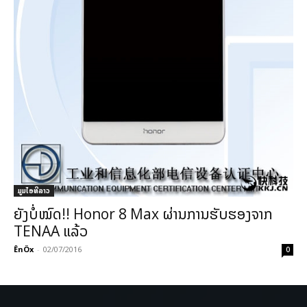
ມູມໄອທີລາວ
ຍັງບໍ່ໝົດ!! Honor 8 Max ຜ່ານການຮັບຮອງຈາກ
TENAA ແລ້ວ
ÊnÖx
-
02/07/2016
0