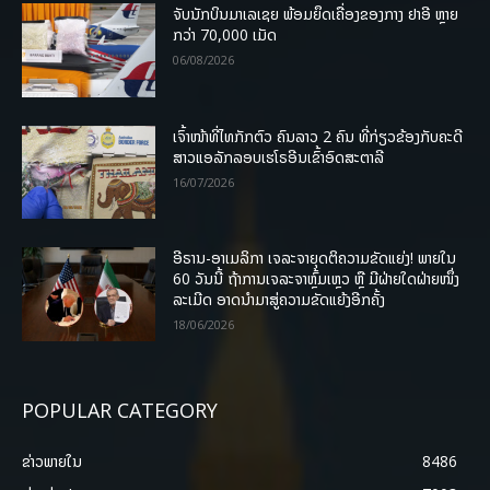
ຈັບນັກບິນມາເລເຊຍ ພ້ອມຍຶດເຄື່ອງຂອງກາງ ຢາອີ ຫຼາຍ
ກວ່າ 70,000 ເມັດ
06/08/2026
ເຈົ້າໜ້າທີ່ໄທກັກຕົວ ຄົນລາວ 2 ຄົນ ທີ່ກ່ຽວຂ້ອງກັບຄະດີ
ສາວແອລັກລອບເຮໂຣອີນເຂົ້າອົດສະຕາລີ
16/07/2026
ອີຣານ-ອາເມລິກາ ເຈລະຈາຍຸດຕິຄວາມຂັດແຍ່ງ! ພາຍໃນ
60 ວັນນີ້ ຖ້າການເຈລະຈາຫຼົ້ມເຫຼວ ຫຼື ມີຝ່າຍໃດຝ່າຍໜຶ່ງ
ລະເມີດ ອາດນໍາມາສູ່ຄວາມຂັດແຍ້ງອີກຄັ້ງ
18/06/2026
POPULAR CATEGORY
ຂ່າວພາຍ​ໃນ
8486