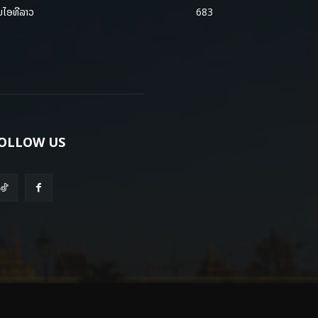
ມໄອທີລາວ
683
OLLOW US