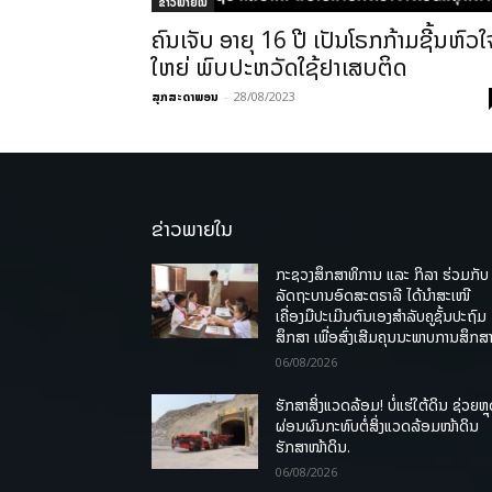
ຂ່າວພາຍ​ໃນ
ຄົນເຈັບ ອາຍຸ 16 ປີ ເປັນໂຣກກ້າມຊີ້ນຫົວໃ
ໃຫຍ່ ພົບປະຫວັດໃຊ້ຢາເສບຕິດ
ສຸກສະດາພອນ
-
28/08/2023
ຂ່າວພາຍໃນ
ກະຊວງສຶກສາທິການ ແລະ ກິລາ ຮ່ວມກັບ
ລັດຖະບານອົດສະຕຣາລີ ໄດ້ນຳສະເໜີ
ເຄື່ອງມືປະເມີນຕົນເອງສຳລັບຄູຊັ້ນປະຖົມ
ສຶກສາ ເພື່ອສົ່ງເສີມຄຸນນະພາບການສຶກສາ
06/08/2026
ຮັກສາສິ່ງແວດລ້ອມ! ບໍ່ແຮ່ໃຕ້ດິນ ຊ່ວຍຫຼ
ຜ່ອນຜົນກະທົບຕໍ່ສິ່ງແວດລ້ອມໜ້າດິນ
ຮັກສາໜ້າດິນ.
06/08/2026