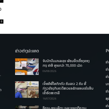
ຈ
0
ຂ່າວຕ່າງປະເທດ
P
ຈັບນັກບິນມາເລເຊຍ ພ້ອມຍຶດເຄື່ອງຂອງ
ຂ່
ກາງ ຢາອີ ຫຼາຍກວ່າ 70,000 ເມັດ
ຂ່
06/08/2026
.
ຂ່
ເຈົ້າໜ້າທີ່ໄທກັກຕົວ ຄົນລາວ 2 ຄົນ ທີ່
ນາ
ກ່ຽວຂ້ອງກັບຄະດີສາວແອລັກລອບເຮໂຣອີນ
ຸດ
ຂ່
ເຂົ້າອົດສະຕາລີ
ສຸ
16/07/2026
ຂ່
ອີຣານ-ອາເມລິກາ ເຈລະຈາຍຸດຕິຄວາມ