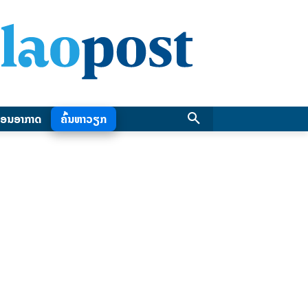
ອນອາກາດ
ຄົ້ນຫາວຽກ