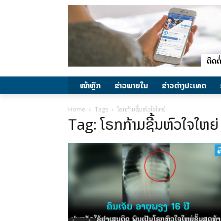
ໜ້າຫຼັກ
ຂ່າວພາຍ​ໃນ
ຂ່າວຕ່າງປະເທດ
Home
Tags
ໂຣກກ້າມຊີ້ນຫົວໃຈໃຫຍ່
Tag: ໂຣກກ້າມຊີ້ນຫົວໃຈໃຫຍ່