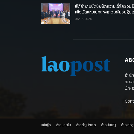
ພິທີລົງນາມບົດບັນທຶກຄວາມເຂົ້າໃຈຮ່ວມມ
ເພື່ອພັດທະນາບຸກຄະລາກອນສື່ມວນຊົນ
06/08/2026
AB
ສຳນັກ
ຄົນລາ
ພັກ-ລັ
Cont
ໜ້າຫຼັກ
ຂ່າວພາຍ​ໃນ
ຂ່າວຕ່າງປະເທດ
​ຂ່າວບັນເທິງ
​ຂ່າວທ່ອ