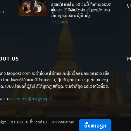
ຂັດແຍ່ງ! ພາຍໃນ 60 ວັນນີ້ ຖ້າການເຈລະຈາ
ມູ
ື
ຫຼົ້ມເຫຼວ ຫຼື ມີຝ່າຍໃດຝ່າຍໜຶ່ງລະເມີດ ອາດ
ລາວ
ນໍາມາສູ່ຄວາມຂັດແຍ້ງອີກຄັ້ງ
18/06/2026
OUT US
F
ຂ່າວ laopost.com ຈະສ້າງໂຕເອງໃຫ້ກາຍເປັນຜູ້ນຳສື່ອອນລາຍຂອງລາວ ເພື່ອ
ວ ໂດຍນຳສະເໜີຂ່າວສານທີ່ມີຄຸນນະພາບ, ຖືກຕ້ອງຕາມແນວທາງນະໂຍບາຍຂອງ
ດ, ເປັນປະໂຫຍດຕໍ່ຜູ້ຊົມໃຫ້ໄດ້ຫຼາກຫຼາຍທີ່ສຸດ, ຈະແຈ້ງທີ່ສຸດ ແລະວ່ອງໄວທີ່ສຸດ.
act us:
laopost@rdkgroup.la
ງທ່ຽວ
ສຸຂະພາບ ແລະ ສີ່ງແວດລ້ອມ
ພະຍາກອນອາກາດ
ຄົ້ນຫາວຽກ