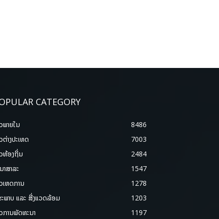
OPULAR CATEGORY
າວພາຍ​ໃນ
8486
າວຕ່າງປະເທດ
7003
າວທ້ອງຖິ່ນ
2484
ນາສາລະ
1547
າວເຫດການ
1278
ຂະພາບ ແລະ ສີ່ງແວດລ້ອມ
1203
າວການພັດທະນາ
1197