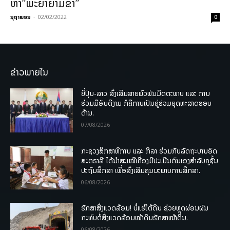
ຫາ”ພະຍາຍາມຂ້າ”
ນຸຖາພອນ
-
02/02/2022
0
ຂ່າວພາຍໃນ
ຍີ່ປຸ່ນ-ລາວ ສົ່ງເສີມສາຍພົວພັນມິດຕະພາບ ແລະ ການ
ຮ່ວມມືອັນດີງາມ ກໍຄືການເປັນຄູ່ຮ່ວມຍຸດທະສາດຮອບ
ດ້ານ.
07/08/2026
ກະຊວງສຶກສາທິການ ແລະ ກິລາ ຮ່ວມກັບລັດຖະບານອົດ
ສະຕຣາລີ ໄດ້ນຳສະເໜີເຄື່ອງມືປະເມີນຕົນເອງສຳລັບຄູຊັ້ນ
ປະຖົມສຶກສາ ເພື່ອສົ່ງເສີມຄຸນນະພາບການສຶກສາ.
06/08/2026
ຮັກສາສິ່ງແວດລ້ອມ! ບໍ່ແຮ່ໃຕ້ດິນ ຊ່ວຍຫຼຸດຜ່ອນຜົນ
ກະທົບຕໍ່ສິ່ງແວດລ້ອມໜ້າດິນຮັກສາໜ້າດິນ.
06/08/2026