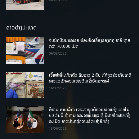
ຂ່າວຕ່າງປະເທດ
ຈັບນັກບິນມາເລເຊຍ ພ້ອມຍຶດເຄື່ອງຂອງກາງ ຢາອີ ຫຼາຍ
ກວ່າ 70,000 ເມັດ
06/08/2026
ເຈົ້າໜ້າທີ່ໄທກັກຕົວ ຄົນລາວ 2 ຄົນ ທີ່ກ່ຽວຂ້ອງກັບຄະດີ
ສາວແອລັກລອບເຮໂຣອີນເຂົ້າອົດສະຕາລີ
16/07/2026
ອີຣານ-ອາເມລິກາ ເຈລະຈາຍຸດຕິຄວາມຂັດແຍ່ງ! ພາຍໃນ
60 ວັນນີ້ ຖ້າການເຈລະຈາຫຼົ້ມເຫຼວ ຫຼື ມີຝ່າຍໃດຝ່າຍໜຶ່ງ
ລະເມີດ ອາດນໍາມາສູ່ຄວາມຂັດແຍ້ງອີກຄັ້ງ
18/06/2026