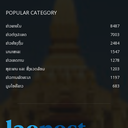
POPULAR CATEGORY
ຂ່າວພາຍ​ໃນ
8487
ຂ່າວຕ່າງປະເທດ
7003
ຂ່າວທ້ອງຖິ່ນ
2484
ນານາສາລະ
1547
ຂ່າວເຫດການ
1278
ສຸຂະພາບ ແລະ ສີ່ງແວດລ້ອມ
1203
ຂ່າວການພັດທະນາ
1197
ມູມໄອທີລາວ
683