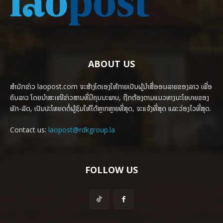
ABOUT US
ສຳນັກຂ່າວ laopost.com ຈະສ້າງໂຕເອງໃຫ້ກາຍເປັນຜູ້ນຳສື່ອອນລາຍຂອງລາວ ເພື່ອ
ຄົນລາວ ໂດຍນຳສະເໜີຂ່າວສານທີ່ມີຄຸນນະພາບ, ຖືກຕ້ອງຕາມແນວທາງນະໂຍບາຍຂອງ
ພັກ-ລັດ, ເປັນປະໂຫຍດຕໍ່ຜູ້ຊົມໃຫ້ໄດ້ຫຼາກຫຼາຍທີ່ສຸດ, ຈະແຈ້ງທີ່ສຸດ ແລະວ່ອງໄວທີ່ສຸດ.
Contact us:
laopost@rdkgroup.la
FOLLOW US