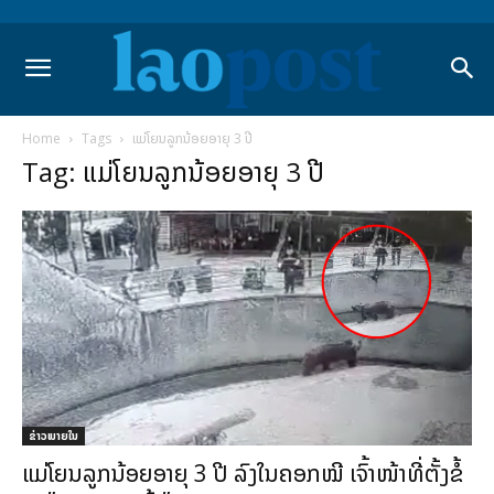
Home
Tags
ແມ່ໂຍນລູກນ້ອຍອາຍຸ 3 ປີ
Tag: ແມ່ໂຍນລູກນ້ອຍອາຍຸ 3 ປີ
ຂ່າວພາຍ​ໃນ
ແມ່ໂຍນລູກນ້ອຍອາຍຸ 3 ປີ ລົງໃນຄອກໝີ ເຈົ້າໜ້າທີ່ຕັ້ງຂໍ້