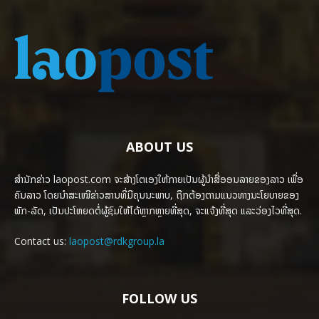
ABOUT US
ສຳນັກຂ່າວ laopost.com ຈະສ້າງໂຕເອງໃຫ້ກາຍເປັນຜູ້ນຳສື່ອອນລາຍຂອງລາວ ເພື່ອ
ຄົນລາວ ໂດຍນຳສະເໜີຂ່າວສານທີ່ມີຄຸນນະພາບ, ຖືກຕ້ອງຕາມແນວທາງນະໂຍບາຍຂອງ
ພັກ-ລັດ, ເປັນປະໂຫຍດຕໍ່ຜູ້ຊົມໃຫ້ໄດ້ຫຼາກຫຼາຍທີ່ສຸດ, ຈະແຈ້ງທີ່ສຸດ ແລະວ່ອງໄວທີ່ສຸດ.
Contact us:
laopost@rdkgroup.la
FOLLOW US