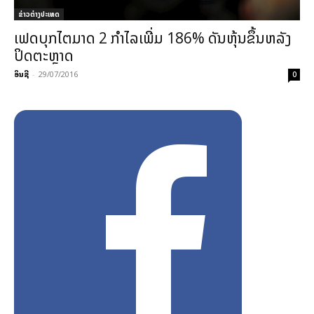
ຂ່າວຕ່າງປະເທດ
ເຟດບຸກ​ໄຕ​ມາດ 2 ກຳ​ໄລ​ເພີ່ມ 186% ດັນຫຸ້ນຂຶ້ນຫລັງ
ປິດຕະຫຼາດ
ອິນຊີ
-
29/07/2016
0