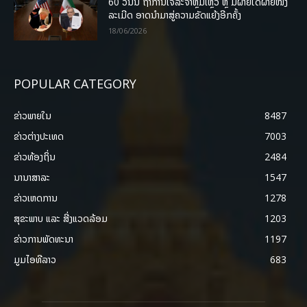
60 ວັນນີ້ ຖ້າການເຈລະຈາຫຼົ້ມເຫຼວ ຫຼື ມີຝ່າຍໃດຝ່າຍໜຶ່ງ
ລະເມີດ ອາດນໍາມາສູ່ຄວາມຂັດແຍ້ງອີກຄັ້ງ
18/06/2026
POPULAR CATEGORY
ຂ່າວພາຍ​ໃນ
8487
ຂ່າວຕ່າງປະເທດ
7003
ຂ່າວທ້ອງຖິ່ນ
2484
ນານາສາລະ
1547
ຂ່າວເຫດການ
1278
ສຸຂະພາບ ແລະ ສີ່ງແວດລ້ອມ
1203
ຂ່າວການພັດທະນາ
1197
ມູມໄອທີລາວ
683