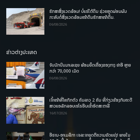
ຮັກສາສິ່ງແວດລ້ອມ! ບໍ່ແຮ່ໃຕ້ດິນ ຊ່ວຍຫຼຸດຜ່ອນຜົນ
ກະທົບຕໍ່ສິ່ງແວດລ້ອມໜ້າດິນຮັກສາໜ້າດິນ.
06/08/2026
ຂ່າວຕ່າງປະເທດ
ຈັບນັກບິນມາເລເຊຍ ພ້ອມຍຶດເຄື່ອງຂອງກາງ ຢາອີ ຫຼາຍ
ກວ່າ 70,000 ເມັດ
06/08/2026
ເຈົ້າໜ້າທີ່ໄທກັກຕົວ ຄົນລາວ 2 ຄົນ ທີ່ກ່ຽວຂ້ອງກັບຄະດີ
ສາວແອລັກລອບເຮໂຣອີນເຂົ້າອົດສະຕາລີ
16/07/2026
ອີຣານ-ອາເມລິກາ ເຈລະຈາຍຸດຕິຄວາມຂັດແຍ່ງ! ພາຍໃນ