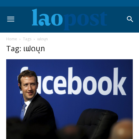
Home
Tags
ເຟດບຸກ
Tag: ເຟດບຸກ