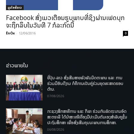
ມູມໄອທີລາວ
Facebook ສົ່ງເມວເຕືອນຮູບພາບທີ່ຊິງຜ່ານເຟດບຸກ
ຈະຖຶກລຶບໃນວັນທີ 7 ກໍລະກົດນີ້
ÊnÖx
-
12/06/2016
0
ຂ່າວພາຍໃນ
ຍີ່ປຸ່ນ-ລາວ ສົ່ງເສີມສາຍພົວພັນມິດຕະພາບ ແລະ ການ
ຮ່ວມມືອັນດີງາມ ກໍຄືການເປັນຄູ່ຮ່ວມຍຸດທະສາດຮອບ
ດ້ານ.
07/08/2026
ກະຊວງສຶກສາທິການ ແລະ ກິລາ ຮ່ວມກັບລັດຖະບານອົດ
ສະຕຣາລີ ໄດ້ນຳສະເໜີເຄື່ອງມືປະເມີນຕົນເອງສຳລັບຄູຊັ້ນ
ປະຖົມສຶກສາ ເພື່ອສົ່ງເສີມຄຸນນະພາບການສຶກສາ.
06/08/2026