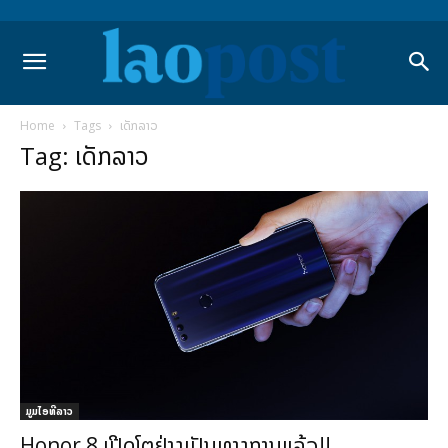
Home
Tags
ເດັກລາວ
Tag: ເດັກລາວ
ມູມໄອທີລາວ
Honor 8 ເປີດໂຕຢ່າງເປັນທາງການແລ້ວ!!