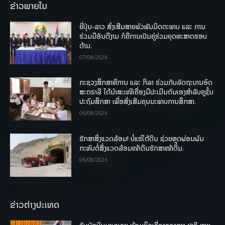
ຂ່າວພາຍໃນ
ຍີ່ປຸ່ນ-ລາວ ສົ່ງເສີມສາຍພົວພັນມິດຕະພາບ ແລະ ການ
ຮ່ວມມືອັນດີງາມ ກໍຄືການເປັນຄູ່ຮ່ວມຍຸດທະສາດຮອບ
ດ້ານ.
07/08/2026
ກະຊວງສຶກສາທິການ ແລະ ກິລາ ຮ່ວມກັບລັດຖະບານອົດ
ສະຕຣາລີ ໄດ້ນຳສະເໜີເຄື່ອງມືປະເມີນຕົນເອງສຳລັບຄູຊັ້ນ
ປະຖົມສຶກສາ ເພື່ອສົ່ງເສີມຄຸນນະພາບການສຶກສາ.
06/08/2026
ຮັກສາສິ່ງແວດລ້ອມ! ບໍ່ແຮ່ໃຕ້ດິນ ຊ່ວຍຫຼຸດຜ່ອນຜົນ
ກະທົບຕໍ່ສິ່ງແວດລ້ອມໜ້າດິນຮັກສາໜ້າດິນ.
06/08/2026
ຂ່າວຕ່າງປະເທດ