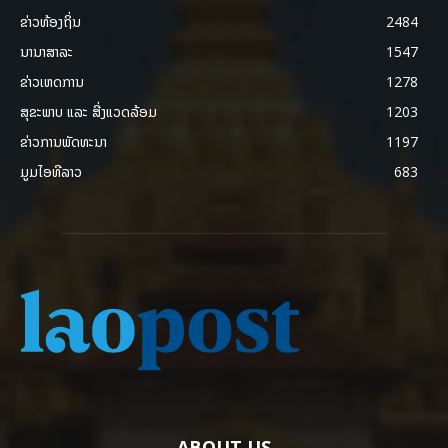
ຂ່າວທ້ອງຖິ່ນ
2484
ນານາສາລະ
1547
ຂ່າວເຫດການ
1278
ສຸຂະພາບ ແລະ ສີ່ງແວດລ້ອມ
1203
ຂ່າວການພັດທະນາ
1197
ມູມໄອທີລາວ
683
ABOUT US