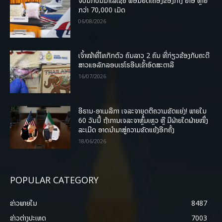
ຈັບນັກບິນມາເລເຊຍ ພ້ອມຍຶດເຄື່ອງຂອງກາງ ຢາອີ ຫຼາຍ
ກວ່າ 70,000 ເມັດ
06/08/2026
ເຈົ້າໜ້າທີ່ໄທກັກຕົວ ຄົນລາວ 2 ຄົນ ທີ່ກ່ຽວຂ້ອງກັບຄະດີ
ສາວແອລັກລອບເຮໂຣອີນເຂົ້າອົດສະຕາລີ
16/07/2026
ອີຣານ-ອາເມລິກາ ເຈລະຈາຍຸດຕິຄວາມຂັດແຍ່ງ! ພາຍໃນ
60 ວັນນີ້ ຖ້າການເຈລະຈາຫຼົ້ມເຫຼວ ຫຼື ມີຝ່າຍໃດຝ່າຍໜຶ່ງ
ລະເມີດ ອາດນໍາມາສູ່ຄວາມຂັດແຍ້ງອີກຄັ້ງ
18/06/2026
POPULAR CATEGORY
ຂ່າວພາຍ​ໃນ
8487
ຂ່າວຕ່າງປະເທດ
7003