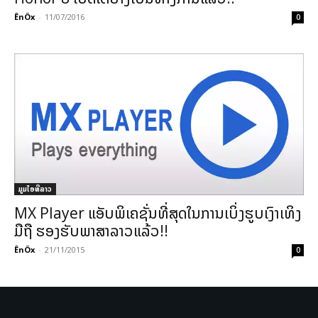
ÊnÖx
-
11/07/2016
0
ມູມໄອທີລາວ
MX Player ແອັບພິເຄຊັ່ນທີ່ສຸດໃນການເບິ່ງຮູບເງົາເທິງ
ມືຖື ຮອງຮັບພາສາລາວແລ້ວ!!
ÊnÖx
-
21/11/2015
0