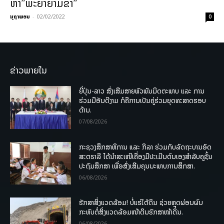
ຫາ”ພະຍາຍາມຂ້າ”
ນຸຖາພອນ
-
02/02/2022
0
ຂ່າວພາຍໃນ
ຍີ່ປຸ່ນ-ລາວ ສົ່ງເສີມສາຍພົວພັນມິດຕະພາບ ແລະ ການ
ຮ່ວມມືອັນດີງາມ ກໍຄືການເປັນຄູ່ຮ່ວມຍຸດທະສາດຮອບ
ດ້ານ.
07/08/2026
ກະຊວງສຶກສາທິການ ແລະ ກິລາ ຮ່ວມກັບລັດຖະບານອົດ
ສະຕຣາລີ ໄດ້ນຳສະເໜີເຄື່ອງມືປະເມີນຕົນເອງສຳລັບຄູຊັ້ນ
ປະຖົມສຶກສາ ເພື່ອສົ່ງເສີມຄຸນນະພາບການສຶກສາ.
06/08/2026
ຮັກສາສິ່ງແວດລ້ອມ! ບໍ່ແຮ່ໃຕ້ດິນ ຊ່ວຍຫຼຸດຜ່ອນຜົນ
ກະທົບຕໍ່ສິ່ງແວດລ້ອມໜ້າດິນຮັກສາໜ້າດິນ.
06/08/2026