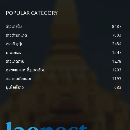
POPULAR CATEGORY
ຂ່າວພາຍ​ໃນ
8487
ຂ່າວຕ່າງປະເທດ
7003
ຂ່າວທ້ອງຖິ່ນ
2484
ນານາສາລະ
1547
ຂ່າວເຫດການ
1278
ສຸຂະພາບ ແລະ ສີ່ງແວດລ້ອມ
1203
ຂ່າວການພັດທະນາ
1197
ມູມໄອທີລາວ
683