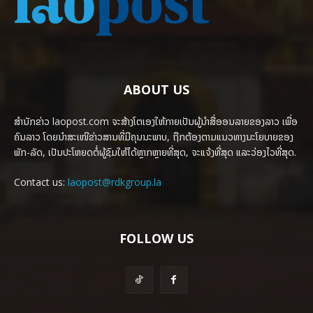
ABOUT US
ສຳນັກຂ່າວ laopost.com ຈະສ້າງໂຕເອງໃຫ້ກາຍເປັນຜູ້ນຳສື່ອອນລາຍຂອງລາວ ເພື່ອ
ຄົນລາວ ໂດຍນຳສະເໜີຂ່າວສານທີ່ມີຄຸນນະພາບ, ຖືກຕ້ອງຕາມແນວທາງນະໂຍບາຍຂອງ
ພັກ-ລັດ, ເປັນປະໂຫຍດຕໍ່ຜູ້ຊົມໃຫ້ໄດ້ຫຼາກຫຼາຍທີ່ສຸດ, ຈະແຈ້ງທີ່ສຸດ ແລະວ່ອງໄວທີ່ສຸດ.
Contact us:
laopost@rdkgroup.la
FOLLOW US