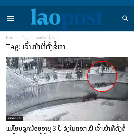
Home
Tags
ເຈົ້າໜ້າທີ່ຕັ້ງຂໍ້ຫາ
Tag: ເຈົ້າໜ້າທີ່ຕັ້ງຂໍ້ຫາ
ຂ່າວພາຍ​ໃນ
ແມ່ໂຍນລູກນ້ອຍອາຍຸ 3 ປີ ລົງໃນຄອກໝີ ເຈົ້າໜ້າທີ່ຕັ້ງຂໍ້