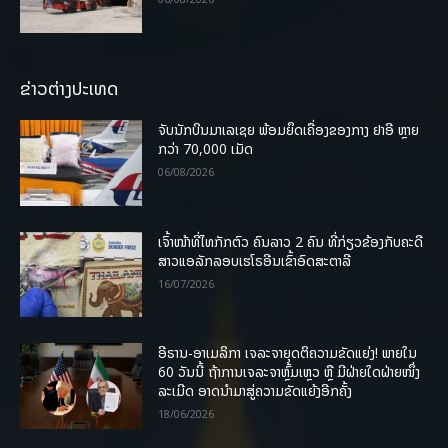
ຂ່າວຕ່າງປະເທດ
ຈັບນັກບິນມາເລເຊຍ ພ້ອມຍຶດເຄື່ອງຂອງກາງ ຢາອີ ຫຼາຍ
ກວ່າ 70,000 ເມັດ
06/08/2026
ເຈົ້າໜ້າທີ່ໄທກັກຕົວ ຄົນລາວ 2 ຄົນ ທີ່ກ່ຽວຂ້ອງກັບຄະດີ
ສາວແອລັກລອບເຮໂຣອີນເຂົ້າອົດສະຕາລີ
16/07/2026
ອີຣານ-ອາເມລິກາ ເຈລະຈາຍຸດຕິຄວາມຂັດແຍ່ງ! ພາຍໃນ
60 ວັນນີ້ ຖ້າການເຈລະຈາຫຼົ້ມເຫຼວ ຫຼື ມີຝ່າຍໃດຝ່າຍໜຶ່ງ
ລະເມີດ ອາດນໍາມາສູ່ຄວາມຂັດແຍ້ງອີກຄັ້ງ
18/06/2026