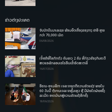
ຂ່າວຕ່າງປະເທດ
ຈັບນັກບິນມາເລເຊຍ ພ້ອມຍຶດເຄື່ອງຂອງກາງ ຢາອີ ຫຼາຍ
ກວ່າ 70,000 ເມັດ
06/08/2026
ເຈົ້າໜ້າທີ່ໄທກັກຕົວ ຄົນລາວ 2 ຄົນ ທີ່ກ່ຽວຂ້ອງກັບຄະດີ
ສາວແອລັກລອບເຮໂຣອີນເຂົ້າອົດສະຕາລີ
16/07/2026
ອີຣານ-ອາເມລິກາ ເຈລະຈາຍຸດຕິຄວາມຂັດແຍ່ງ! ພາຍໃນ
60 ວັນນີ້ ຖ້າການເຈລະຈາຫຼົ້ມເຫຼວ ຫຼື ມີຝ່າຍໃດຝ່າຍໜຶ່ງ
ລະເມີດ ອາດນໍາມາສູ່ຄວາມຂັດແຍ້ງອີກຄັ້ງ
18/06/2026