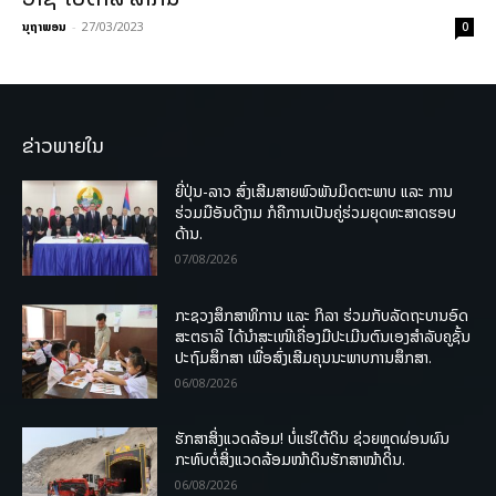
ນຸຖາພອນ
-
27/03/2023
0
ຂ່າວພາຍໃນ
ຍີ່ປຸ່ນ-ລາວ ສົ່ງເສີມສາຍພົວພັນມິດຕະພາບ ແລະ ການ
ຮ່ວມມືອັນດີງາມ ກໍຄືການເປັນຄູ່ຮ່ວມຍຸດທະສາດຮອບ
ດ້ານ.
07/08/2026
ກະຊວງສຶກສາທິການ ແລະ ກິລາ ຮ່ວມກັບລັດຖະບານອົດ
ສະຕຣາລີ ໄດ້ນຳສະເໜີເຄື່ອງມືປະເມີນຕົນເອງສຳລັບຄູຊັ້ນ
ປະຖົມສຶກສາ ເພື່ອສົ່ງເສີມຄຸນນະພາບການສຶກສາ.
06/08/2026
ຮັກສາສິ່ງແວດລ້ອມ! ບໍ່ແຮ່ໃຕ້ດິນ ຊ່ວຍຫຼຸດຜ່ອນຜົນ
ກະທົບຕໍ່ສິ່ງແວດລ້ອມໜ້າດິນຮັກສາໜ້າດິນ.
06/08/2026