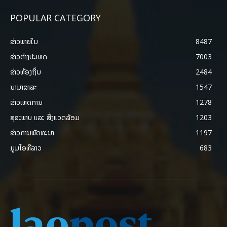
POPULAR CATEGORY
ຂ່າວພາຍ​ໃນ
8487
ຂ່າວຕ່າງປະເທດ
7003
ຂ່າວທ້ອງຖິ່ນ
2484
ນານາສາລະ
1547
ຂ່າວເຫດການ
1278
ສຸຂະພາບ ແລະ ສີ່ງແວດລ້ອມ
1203
ຂ່າວການພັດທະນາ
1197
ມູມໄອທີລາວ
683