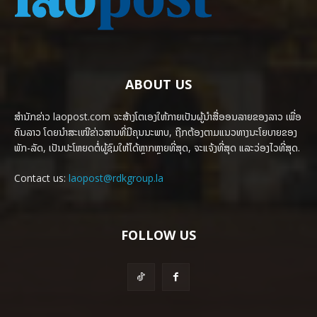
ABOUT US
ສຳນັກຂ່າວ laopost.com ຈະສ້າງໂຕເອງໃຫ້ກາຍເປັນຜູ້ນຳສື່ອອນລາຍຂອງລາວ ເພື່ອ
ຄົນລາວ ໂດຍນຳສະເໜີຂ່າວສານທີ່ມີຄຸນນະພາບ, ຖືກຕ້ອງຕາມແນວທາງນະໂຍບາຍຂອງ
ພັກ-ລັດ, ເປັນປະໂຫຍດຕໍ່ຜູ້ຊົມໃຫ້ໄດ້ຫຼາກຫຼາຍທີ່ສຸດ, ຈະແຈ້ງທີ່ສຸດ ແລະວ່ອງໄວທີ່ສຸດ.
Contact us:
laopost@rdkgroup.la
FOLLOW US