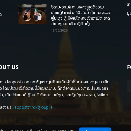
ຂ່
ອີຣານ-ອາເມລິກາ ເຈລະຈາຍຸດຕິຄວາມ
ຂັດແຍ່ງ! ພາຍໃນ 60 ວັນນີ້ ຖ້າການເຈລະຈາ
ມູ
ຸດ
ຫຼົ້ມເຫຼວ ຫຼື ມີຝ່າຍໃດຝ່າຍໜຶ່ງລະເມີດ ອາດ
ນໍາມາສູ່ຄວາມຂັດແຍ້ງອີກຄັ້ງ
18/06/2026
OUT US
F
ຂ່າວ laopost.com ຈະສ້າງໂຕເອງໃຫ້ກາຍເປັນຜູ້ນຳສື່ອອນລາຍຂອງລາວ ເພື່ອ
ວ ໂດຍນຳສະເໜີຂ່າວສານທີ່ມີຄຸນນະພາບ, ຖືກຕ້ອງຕາມແນວທາງນະໂຍບາຍຂອງ
ດ, ເປັນປະໂຫຍດຕໍ່ຜູ້ຊົມໃຫ້ໄດ້ຫຼາກຫຼາຍທີ່ສຸດ, ຈະແຈ້ງທີ່ສຸດ ແລະວ່ອງໄວທີ່ສຸດ.
act us:
laopost@rdkgroup.la
ງທ່ຽວ
ສຸຂະພາບ ແລະ ສີ່ງແວດລ້ອມ
ພະຍາກອນອາກາດ