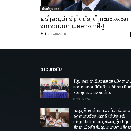
ຂ່າວຕ່າງປະເທດ
ຝຣັ່ງລະບຸວ່າ ອັງກິດຕ້ອງຕັ້ງຄະນະເຈລະຈາ
ຈາກຂະບວນການອອກຈາກອີຢູ
ອິນຊີ
-
27/06/2016
ຂ່າວພາຍໃນ
ຍີ່ປຸ່ນ-ລາວ ສົ່ງເສີມສາຍພົວພັນມິດຕະພາ
ແລະ ການຮ່ວມມືອັນດີງາມ ກໍຄືການເປັນຄູ
ຮ່ວມຍຸດທະສາດຮອບດ້ານ.
07/08/2026
ກະຊວງສຶກສາທິການ ແລະ ກິລາ ຮ່ວມກັບ
ລັດຖະບານອົດສະຕຣາລີ ໄດ້ນຳສະເໜີ
ເຄື່ອງມືປະເມີນຕົນເອງສຳລັບຄູຊັ້ນປະຖົມ
ສຶກສາ ເພື່ອສົ່ງເສີມຄຸນນະພາບການສຶກສາ