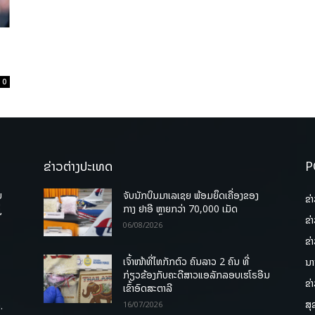
0
ຂ່າວຕ່າງປະເທດ
P
ບ
ຈັບນັກບິນມາເລເຊຍ ພ້ອມຍຶດເຄື່ອງຂອງ
ຂ່
່
ກາງ ຢາອີ ຫຼາຍກວ່າ 70,000 ເມັດ
ຂ່
06/08/2026
ຂ່
ເຈົ້າໜ້າທີ່ໄທກັກຕົວ ຄົນລາວ 2 ຄົນ ທີ່
ນາ
ກ່ຽວຂ້ອງກັບຄະດີສາວແອລັກລອບເຮໂຣອີນ
ຂ່
ເຂົ້າອົດສະຕາລີ
ສຸ
.
16/07/2026