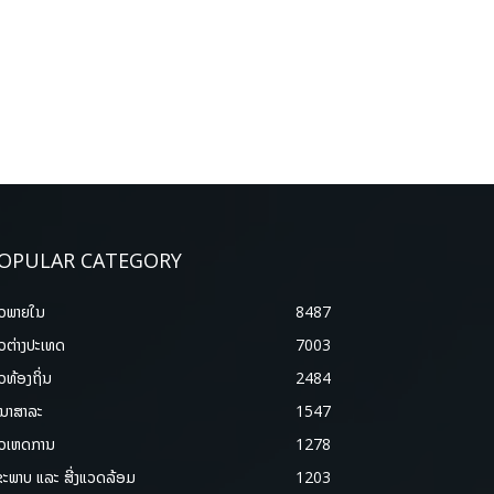
OPULAR CATEGORY
າວພາຍ​ໃນ
8487
າວຕ່າງປະເທດ
7003
າວທ້ອງຖິ່ນ
2484
ນາສາລະ
1547
າວເຫດການ
1278
ຂະພາບ ແລະ ສີ່ງແວດລ້ອມ
1203