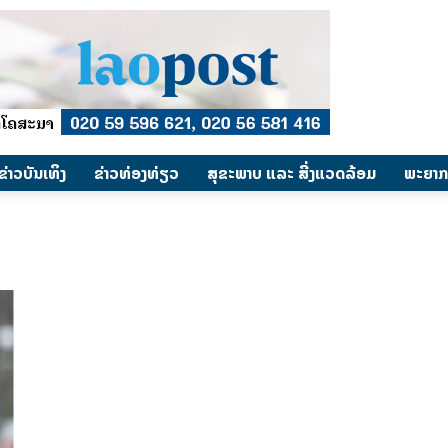
​ຂ່າວບັນເທິງ
​ຂ່າວທ່ອງທ່ຽວ
ສຸຂະພາບ ແລະ ສີ່ງແວດລ້ອມ
ພະຍາກ