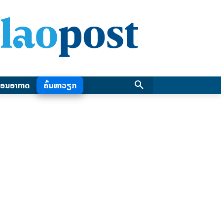
ອນອາກາດ
ຄົ້ນຫາວຽກ