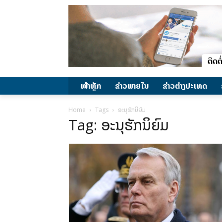
ໜ້າຫຼັກ
ຂ່າວພາຍ​ໃນ
ຂ່າວຕ່າງປະເທດ
Home
Tags
ອະນຸຮັກນິຍົມ
Tag: ອະນຸຮັກນິຍົມ