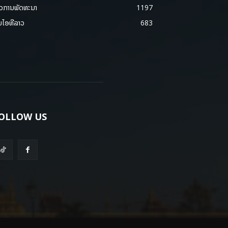
າວການພັດທະນາ
1197
ມໄອທີລາວ
683
OLLOW US