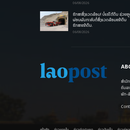
06/08/2026
ຮັກສາສິ່ງແວດລ້ອມ! ບໍ່ແຮ່ໃຕ້ດິນ ຊ່ວຍຫຼ
ຜ່ອນຜົນກະທົບຕໍ່ສິ່ງແວດລ້ອມໜ້າດິນ
ຮັກສາໜ້າດິນ.
06/08/2026
AB
ສຳນັກ
ຄົນລາ
ພັກ-ລັ
Cont
ໜ້າຫຼັກ
ຂ່າວພາຍ​ໃນ
ຂ່າວຕ່າງປະເທດ
​ຂ່າວບັນເທິງ
​ຂ່າວທ່ອ