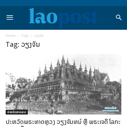
Home
Tags
ວຽງຈັນ
Tag: ວຽງຈັນ
ປະຫວັດສາດລາວ
ປະຫວັດພຣະທາດຫຼວງ ວຽງຈັນທນ໌ ຫຼື ພຣະເຈດີ ໂລກະ