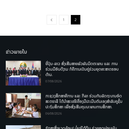
1
2
ຂ່າວພາຍໃນ
ຍີ່ປຸ່ນ-ລາວ ສົ່ງເສີມສາຍພົວພັນມິດຕະພາບ ແລະ ການ
ຮ່ວມມືອັນດີງາມ ກໍຄືການເປັນຄູ່ຮ່ວມຍຸດທະສາດຮອບ
ດ້ານ.
07/08/2026
ກະຊວງສຶກສາທິການ ແລະ ກິລາ ຮ່ວມກັບລັດຖະບານອົດ
ສະຕຣາລີ ໄດ້ນຳສະເໜີເຄື່ອງມືປະເມີນຕົນເອງສຳລັບຄູຊັ້ນ
ປະຖົມສຶກສາ ເພື່ອສົ່ງເສີມຄຸນນະພາບການສຶກສາ.
06/08/2026
ຮັກສາສິ່ງແວດລ້ອມ! ບໍ່ແຮ່ໃຕ້ດິນ ຊ່ວຍຫຼຸດຜ່ອນຜົນ