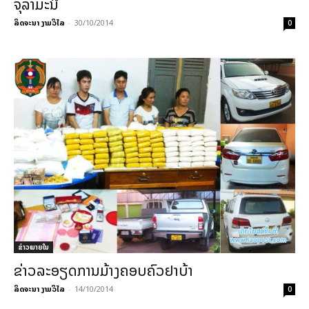
ຈຸລາມະນີ
ລິດຈະນາ ງາມວິໄລ
-
30/10/2014
0
ຂ່າວພາຍ​ໃນ
ຂ່າວລະອຽດການມ້າງຄອບຄົວຢາບ້າ
ລິດຈະນາ ງາມວິໄລ
-
14/10/2014
0