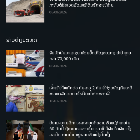
ກະທົບຕໍ່ສິ່ງແວດລ້ອມໜ້າດິນຮັກສາໜ້າດິນ.
06/08/2026
ຂ່າວຕ່າງປະເທດ
ຈັບນັກບິນມາເລເຊຍ ພ້ອມຍຶດເຄື່ອງຂອງກາງ ຢາອີ ຫຼາຍ
ກວ່າ 70,000 ເມັດ
06/08/2026
ເຈົ້າໜ້າທີ່ໄທກັກຕົວ ຄົນລາວ 2 ຄົນ ທີ່ກ່ຽວຂ້ອງກັບຄະດີ
ສາວແອລັກລອບເຮໂຣອີນເຂົ້າອົດສະຕາລີ
16/07/2026
ອີຣານ-ອາເມລິກາ ເຈລະຈາຍຸດຕິຄວາມຂັດແຍ່ງ! ພາຍໃນ
60 ວັນນີ້ ຖ້າການເຈລະຈາຫຼົ້ມເຫຼວ ຫຼື ມີຝ່າຍໃດຝ່າຍໜຶ່ງ
ລະເມີດ ອາດນໍາມາສູ່ຄວາມຂັດແຍ້ງອີກຄັ້ງ