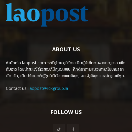
ABOUT US
ສຳນັກຂ່າວ laopost.com ຈະສ້າງໂຕເອງໃຫ້ກາຍເປັນຜູ້ນຳສື່ອອນລາຍຂອງລາວ ເພື່ອ
ຄົນລາວ ໂດຍນຳສະເໜີຂ່າວສານທີ່ມີຄຸນນະພາບ, ຖືກຕ້ອງຕາມແນວທາງນະໂຍບາຍຂອງ
ພັກ-ລັດ, ເປັນປະໂຫຍດຕໍ່ຜູ້ຊົມໃຫ້ໄດ້ຫຼາກຫຼາຍທີ່ສຸດ, ຈະແຈ້ງທີ່ສຸດ ແລະວ່ອງໄວທີ່ສຸດ.
Contact us:
laopost@rdkgroup.la
FOLLOW US