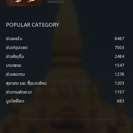
18/06/2026
POPULAR CATEGORY
ຂ່າວພາຍ​ໃນ
8487
ຂ່າວຕ່າງປະເທດ
7003
ຂ່າວທ້ອງຖິ່ນ
2484
ນານາສາລະ
1547
ຂ່າວເຫດການ
1278
ສຸຂະພາບ ແລະ ສີ່ງແວດລ້ອມ
1203
ຂ່າວການພັດທະນາ
1197
ມູມໄອທີລາວ
683