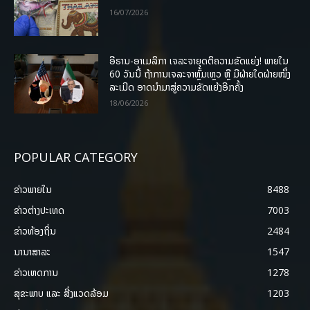
16/07/2026
ອີຣານ-ອາເມລິກາ ເຈລະຈາຍຸດຕິຄວາມຂັດແຍ່ງ! ພາຍໃນ
60 ວັນນີ້ ຖ້າການເຈລະຈາຫຼົ້ມເຫຼວ ຫຼື ມີຝ່າຍໃດຝ່າຍໜຶ່ງ
ລະເມີດ ອາດນໍາມາສູ່ຄວາມຂັດແຍ້ງອີກຄັ້ງ
18/06/2026
POPULAR CATEGORY
ຂ່າວພາຍ​ໃນ
8488
ຂ່າວຕ່າງປະເທດ
7003
ຂ່າວທ້ອງຖິ່ນ
2484
ນານາສາລະ
1547
ຂ່າວເຫດການ
1278
ສຸຂະພາບ ແລະ ສີ່ງແວດລ້ອມ
1203