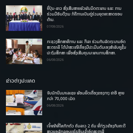
ຍີ່ປຸ່ນ-ລາວ ສົ່ງເສີມສາຍພົວພັນມິດຕະພາບ ແລະ ການ
ຮ່ວມມືອັນດີງາມ ກໍຄືການເປັນຄູ່ຮ່ວມຍຸດທະສາດຮອບ
ດ້ານ.
07/08/2026
ກະຊວງສຶກສາທິການ ແລະ ກິລາ ຮ່ວມກັບລັດຖະບານອົດ
ສະຕຣາລີ ໄດ້ນຳສະເໜີເຄື່ອງມືປະເມີນຕົນເອງສຳລັບຄູຊັ້ນ
ປະຖົມສຶກສາ ເພື່ອສົ່ງເສີມຄຸນນະພາບການສຶກສາ.
06/08/2026
ຂ່າວຕ່າງປະເທດ
ຈັບນັກບິນມາເລເຊຍ ພ້ອມຍຶດເຄື່ອງຂອງກາງ ຢາອີ ຫຼາຍ
ກວ່າ 70,000 ເມັດ
06/08/2026
ເຈົ້າໜ້າທີ່ໄທກັກຕົວ ຄົນລາວ 2 ຄົນ ທີ່ກ່ຽວຂ້ອງກັບຄະດີ
ສາວແອລັກລອບເຮໂຣອີນເຂົ້າອົດສະຕາລີ