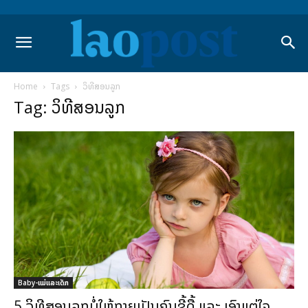
Home
Tags
ວິທີສອນລູກ
Tag: ວິທີສອນລູກ
Baby-ແມ່ແລະເດັກ
5 ວິທີສອນລູກບໍ່ໃຫ້ກາຍເປັນຄົນຂີ້ດື້ ແລະ ເອົາແຕ່ໃຈ