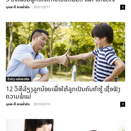
ບຸດສະດີ ສາຍນ້ຳມັດ
-
20/01/2017
0
Baby-ແມ່ແລະເດັກ
12 ວິທີລ້ຽງລູກນ້ອຍເພື່ອໃຫ້ລູກເປັນຄົນຄຳຮູ້ ເຊື່ອຟັງ
ຄວາມພໍ່ແມ່
ບຸດສະດີ ສາຍນ້ຳມັດ
-
28/10/2016
0