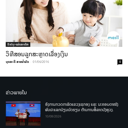
Baby-ແມ່ແລະເດັກ
ວິທີສອນລູກສະຫຼາດເລື່ອງເງິນ
ບຸດສະດີ ສາຍນ້ຳມັດ
-
01/06/2016
0
ຂ່າວພາຍໃນ
ອົງການກວດກາລັດແຂວງເຊກອງ ແລະ ນະຄອນດາໜັງ
ພົບປະແລກປ່ຽນບົດຮຽນ ຕ້ານການສໍ້ລາດບັງຫຼວງ.
10/08/2026