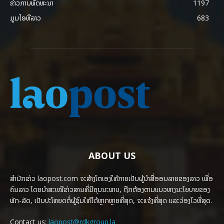
ຂ່າວການພັດທະນາ
1197
ມູມໄອທີລາວ
683
ABOUT US
ສຳນັກຂ່າວ laopost.com ຈະສ້າງໂຕເອງໃຫ້ກາຍເປັນຜູ້ນຳສື່ອອນລາຍຂອງລາວ ເພື່ອ
ຄົນລາວ ໂດຍນຳສະເໜີຂ່າວສານທີ່ມີຄຸນນະພາບ, ຖືກຕ້ອງຕາມແນວທາງນະໂຍບາຍຂອງ
ພັກ-ລັດ, ເປັນປະໂຫຍດຕໍ່ຜູ້ຊົມໃຫ້ໄດ້ຫຼາກຫຼາຍທີ່ສຸດ, ຈະແຈ້ງທີ່ສຸດ ແລະວ່ອງໄວທີ່ສຸດ.
Contact us:
laopost@rdkgroup.la