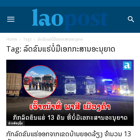
Home
Tags
ລົດຂົນແຮ່ບໍ່ມີເອກກະສານອະນຸຍາດ
Tag: ລົດຂົນແຮ່ບໍ່ມີເອກກະສານອະນຸຍາດ
ຂ່າວທ້ອງຖິ່ນ
ກັກລົດຂົນແຮ່ອອກຈາກເຂດບ້ານຍອດລ້ຽງ ຈໍານວນ 13