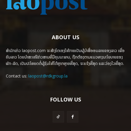
ABOUT US
ສຳນັກຂ່າວ laopost.com ຈະສ້າງໂຕເອງໃຫ້ກາຍເປັນຜູ້ນຳສື່ອອນລາຍຂອງລາວ ເພື່ອ
ຄົນລາວ ໂດຍນຳສະເໜີຂ່າວສານທີ່ມີຄຸນນະພາບ, ຖືກຕ້ອງຕາມແນວທາງນະໂຍບາຍຂອງ
ພັກ-ລັດ, ເປັນປະໂຫຍດຕໍ່ຜູ້ຊົມໃຫ້ໄດ້ຫຼາກຫຼາຍທີ່ສຸດ, ຈະແຈ້ງທີ່ສຸດ ແລະວ່ອງໄວທີ່ສຸດ.
Contact us:
laopost@rdkgroup.la
FOLLOW US