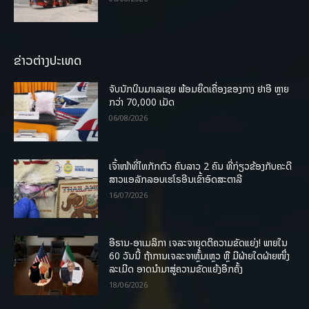
ຂ່າວຕ່າງປະເທດ
ຈັບນັກບິນມາເລເຊຍ ພ້ອມຍຶດເຄື່ອງຂອງກາງ ຢາອີ ຫຼາຍ
ກວ່າ 70,000 ເມັດ
06/08/2026
ເຈົ້າໜ້າທີ່ໄທກັກຕົວ ຄົນລາວ 2 ຄົນ ທີ່ກ່ຽວຂ້ອງກັບຄະດີ
ສາວແອລັກລອບເຮໂຣອີນເຂົ້າອົດສະຕາລີ
16/07/2026
ອີຣານ-ອາເມລິກາ ເຈລະຈາຍຸດຕິຄວາມຂັດແຍ່ງ! ພາຍໃນ
60 ວັນນີ້ ຖ້າການເຈລະຈາຫຼົ້ມເຫຼວ ຫຼື ມີຝ່າຍໃດຝ່າຍໜຶ່ງ
ລະເມີດ ອາດນໍາມາສູ່ຄວາມຂັດແຍ້ງອີກຄັ້ງ
18/06/2026