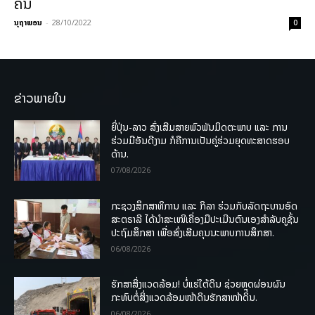
ຄັນ
ນຸຖາພອນ
-
28/10/2022
0
ຂ່າວພາຍໃນ
ຍີ່ປຸ່ນ-ລາວ ສົ່ງເສີມສາຍພົວພັນມິດຕະພາບ ແລະ ການ
ຮ່ວມມືອັນດີງາມ ກໍຄືການເປັນຄູ່ຮ່ວມຍຸດທະສາດຮອບ
ດ້ານ.
07/08/2026
ກະຊວງສຶກສາທິການ ແລະ ກິລາ ຮ່ວມກັບລັດຖະບານອົດ
ສະຕຣາລີ ໄດ້ນຳສະເໜີເຄື່ອງມືປະເມີນຕົນເອງສຳລັບຄູຊັ້ນ
ປະຖົມສຶກສາ ເພື່ອສົ່ງເສີມຄຸນນະພາບການສຶກສາ.
06/08/2026
ຮັກສາສິ່ງແວດລ້ອມ! ບໍ່ແຮ່ໃຕ້ດິນ ຊ່ວຍຫຼຸດຜ່ອນຜົນ
ກະທົບຕໍ່ສິ່ງແວດລ້ອມໜ້າດິນຮັກສາໜ້າດິນ.
06/08/2026