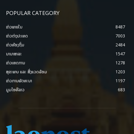
POPULAR CATEGORY
ຂ່າວພາຍ​ໃນ
8487
ຂ່າວຕ່າງປະເທດ
7003
ຂ່າວທ້ອງຖິ່ນ
2484
ນານາສາລະ
1547
ຂ່າວເຫດການ
1278
ສຸຂະພາບ ແລະ ສີ່ງແວດລ້ອມ
1203
ຂ່າວການພັດທະນາ
1197
ມູມໄອທີລາວ
683