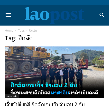
Home
Tags
ຢຶດລົດ
Tag: ຢຶດລົດ
ຂ່າວພາຍ​ໃນ
ເຈົ້າໜ້າທີ່ພາສີ ຢຶດລົດເຄນເກົ່າ ຈຳນວນ 2 ຄັນ