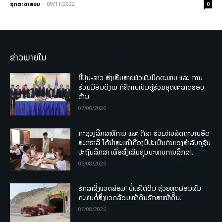
ສຸກສະດາພອນ
-
09/11/2022
0
ຂ່າວພາຍໃນ
ຍີ່ປຸ່ນ-ລາວ ສົ່ງເສີມສາຍພົວພັນມິດຕະພາບ ແລະ ການ
ຮ່ວມມືອັນດີງາມ ກໍຄືການເປັນຄູ່ຮ່ວມຍຸດທະສາດຮອບ
ດ້ານ.
07/08/2026
ກະຊວງສຶກສາທິການ ແລະ ກິລາ ຮ່ວມກັບລັດຖະບານອົດ
ສະຕຣາລີ ໄດ້ນຳສະເໜີເຄື່ອງມືປະເມີນຕົນເອງສຳລັບຄູຊັ້ນ
ປະຖົມສຶກສາ ເພື່ອສົ່ງເສີມຄຸນນະພາບການສຶກສາ.
06/08/2026
ຮັກສາສິ່ງແວດລ້ອມ! ບໍ່ແຮ່ໃຕ້ດິນ ຊ່ວຍຫຼຸດຜ່ອນຜົນ
ກະທົບຕໍ່ສິ່ງແວດລ້ອມໜ້າດິນຮັກສາໜ້າດິນ.
06/08/2026