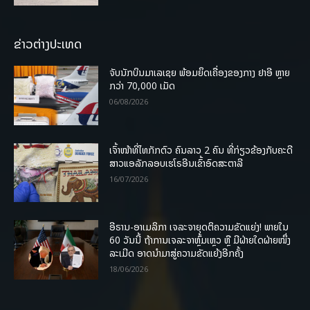
ຂ່າວຕ່າງປະເທດ
ຈັບນັກບິນມາເລເຊຍ ພ້ອມຍຶດເຄື່ອງຂອງກາງ ຢາອີ ຫຼາຍ
ກວ່າ 70,000 ເມັດ
06/08/2026
ເຈົ້າໜ້າທີ່ໄທກັກຕົວ ຄົນລາວ 2 ຄົນ ທີ່ກ່ຽວຂ້ອງກັບຄະດີ
ສາວແອລັກລອບເຮໂຣອີນເຂົ້າອົດສະຕາລີ
16/07/2026
ອີຣານ-ອາເມລິກາ ເຈລະຈາຍຸດຕິຄວາມຂັດແຍ່ງ! ພາຍໃນ
60 ວັນນີ້ ຖ້າການເຈລະຈາຫຼົ້ມເຫຼວ ຫຼື ມີຝ່າຍໃດຝ່າຍໜຶ່ງ
ລະເມີດ ອາດນໍາມາສູ່ຄວາມຂັດແຍ້ງອີກຄັ້ງ
18/06/2026