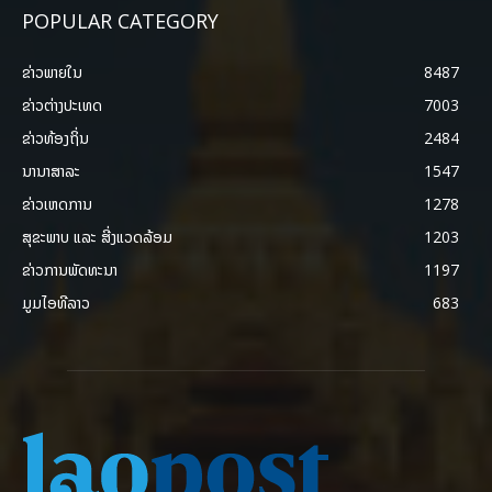
POPULAR CATEGORY
ຂ່າວພາຍ​ໃນ
8487
ຂ່າວຕ່າງປະເທດ
7003
ຂ່າວທ້ອງຖິ່ນ
2484
ນານາສາລະ
1547
ຂ່າວເຫດການ
1278
ສຸຂະພາບ ແລະ ສີ່ງແວດລ້ອມ
1203
ຂ່າວການພັດທະນາ
1197
ມູມໄອທີລາວ
683