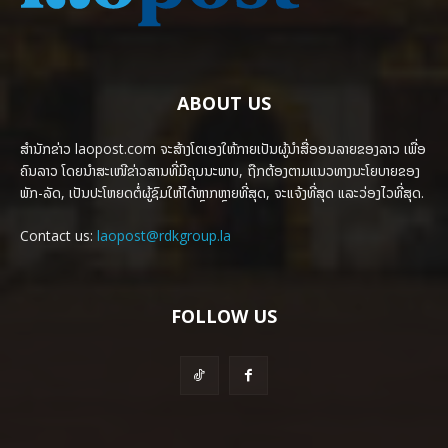
ABOUT US
ສຳນັກຂ່າວ laopost.com ຈະສ້າງໂຕເອງໃຫ້ກາຍເປັນຜູ້ນຳສື່ອອນລາຍຂອງລາວ ເພື່ອ
ຄົນລາວ ໂດຍນຳສະເໜີຂ່າວສານທີ່ມີຄຸນນະພາບ, ຖືກຕ້ອງຕາມແນວທາງນະໂຍບາຍຂອງ
ພັກ-ລັດ, ເປັນປະໂຫຍດຕໍ່ຜູ້ຊົມໃຫ້ໄດ້ຫຼາກຫຼາຍທີ່ສຸດ, ຈະແຈ້ງທີ່ສຸດ ແລະວ່ອງໄວທີ່ສຸດ.
Contact us:
laopost@rdkgroup.la
FOLLOW US