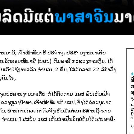
ນມານີ້, ເຈົ້າໜ້າທີ່ພາສີ ປະຈຳຈຸດປະສານງານນາເຕີຍ
ກລອບໜີພາສີ (ພສປ), ກົມພາສີ ກະຊວງການເງິນ, ໄດ້
ເຄນເກົ່າໃຊ້ງານແລ້ວ ຈຳນວນ 2 ຄັນ, ໃສ່ລົດລາກ 22 ລໍ້ກຳລັງ
ຂ
ອຸດົມໄຊ.
ຍ
ກ
ຍ
ຈຳຈຸດປະສານງານນາເຕີຍ, ກໍ່ໄດ້ຕິດຕາມ ແລະ ພົບເຫັນເປົ້າ
ໃ
ງຫຼວງນ້ຳທາ, ເຈົ້າໜ້າທີ່ພາສີ ພສປ, ຈຶ່ງໄດ້ຂໍອະນຸຍາດ
ປ
ສ
ນ, ຜ່ານການກວດກາຕົວຈິງເຫັນມີແຕ່ເອກະສານຊື້-ຂາຍ
ປ
 ຈຳນວນ 1 ສະບັບ ແລະ ເຫັນວ່າເປັນລົດບໍ່ທັນໄດ້ເສຍພາສີ-
3
0