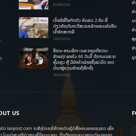
ຂ່
06/08/2026
ຂ່
ເຈົ້າໜ້າທີ່ໄທກັກຕົວ ຄົນລາວ 2 ຄົນ ທີ່
ນາ
ກ່ຽວຂ້ອງກັບຄະດີສາວແອລັກລອບເຮໂຣອີນ
ຂ່
ເຂົ້າອົດສະຕາລີ
ສຸ
.
16/07/2026
ຂ່
ອີຣານ-ອາເມລິກາ ເຈລະຈາຍຸດຕິຄວາມ
ຂັດແຍ່ງ! ພາຍໃນ 60 ວັນນີ້ ຖ້າການເຈລະຈາ
ມູ
ຸດ
ຫຼົ້ມເຫຼວ ຫຼື ມີຝ່າຍໃດຝ່າຍໜຶ່ງລະເມີດ ອາດ
ນໍາມາສູ່ຄວາມຂັດແຍ້ງອີກຄັ້ງ
18/06/2026
OUT US
F
ຂ່າວ laopost.com ຈະສ້າງໂຕເອງໃຫ້ກາຍເປັນຜູ້ນຳສື່ອອນລາຍຂອງລາວ ເພື່ອ
ວ ໂດຍນຳສະເໜີຂ່າວສານທີ່ມີຄຸນນະພາບ, ຖືກຕ້ອງຕາມແນວທາງນະໂຍບາຍຂອງ