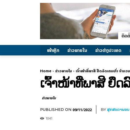
ໜ້າຫຼັກ
ຂ່າວພາຍ​ໃນ
ຂ່າວຕ່າງປະເທດ
Home
ຂ່າວພາຍ​ໃນ
ເຈົ້າໜ້າທີ່ພາສີ ຢຶດລົດເຄນເກົ່າ ຈຳນວນ
ເຈົ້າໜ້າທີ່ພາສີ ຢຶ
ຂ່າວພາຍ​ໃນ
09/11/2022
PUBLISHED ON
BY
ສຸກສະດາພອນ
1041