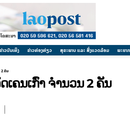
​ຂ່າວບັນເທິງ
​ຂ່າວທ່ອງທ່ຽວ
ສຸຂະພາບ ແລະ ສີ່ງແວດລ້ອມ
ພະຍາກ
 2 ຄັນ
ດລົດເຄນເກົ່າ ຈຳນວນ 2 ຄັນ