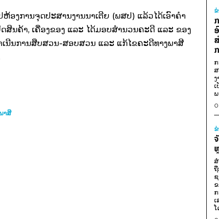
ຂ
ນເຂົ້າໄປຫ້ອງການຈຸດປະສານງານນາເຕີຍ (ພສປ) ແລ້ວໄດ້ເອົາຄຳ
ກ
ຶກຢຶດສິນຄ້າ, ເຄື່ອງຂອງ ແລະ ໄດ້ມອບສຳນວນຄະດີ ແລະ ຂອງ
ອ
ສ
້ດຳເນີນການສືບສວນ-ສອບສວນ ແລະ ແກ້ໄຂຄະດີທາງພາສີ
ກ
.
ກ
ສ
ງ
ເ
ພ
0
ພາສີ
ຂ
ຈ
ຫ
ສ
ຖ
ຊ
ຂ
ກ
ເ
ໂ