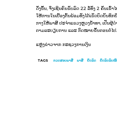
ດັ່ງນັ້ນ, ຈຶ່ງເຊີນຄົນຂັບລົດ 22 ລໍ້ທັງ 2 ຄັ
ໃຫ້ການໃນເບື້ອງຕົ້ນພ້ອມທັງໄດ້ເຮັດບົດບັນທ
ກາງໃຫ້ພາສີ ປະຈຳແຂວງຫຼວງນ້ຳທາ, ເປັນຜູ
ຕາມລະບຽບການ ແລະ ກົດໝາຍຂັ້ນຕອນຕໍ່ໄປ
ແຫຼ່ງຂ່າວຈາກ ກະຊວງການເງິນ
TAGS
ກວດສອບພາສີ
ພາສີ
ຢຶດລົດ
ຢຶດລົດລົບໜີ