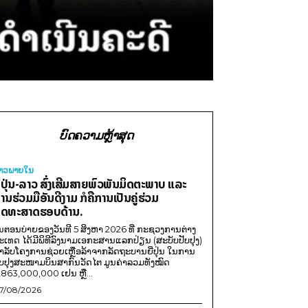
ບົດຄວາມຫຼ້າສຸດ
່າວພາຍ​ໃນ
ີ່ປຸ່ນ-ລາວ ສົ່ງເສີມສາຍພົວພັນມິດຕະພາບ ແລະ
ານຮ່ວມມືອັນດີງາມ ກໍຄືການເປັນຄູ່ຮ່ວມ
ຸດທະສາດຮອບດ້ານ.
ນຕອນບ່າຍຂອງວັນທີ 5 ສິງຫາ 2026 ທີ່ ກະຊວງການຕ່າງ
ະເທດ ໄດ້ມີພິທີລົງນາມເອກະສານແລກປ່ຽນ (ສະບັບປັບປຸງ)
ໍາລັບໂຄງການຊ່ວຍເຫຼືອລ້າຈາກລັດຖະບານຍີ່ປຸ່ນ ໃນການ
ັບປຸງສະໜາມບິນສາກົນວັດໄຕ ມູນຄ່າລວມທັງໝົດ
,863,000,000 ເຢນ ຫຼື...
7/08/2026