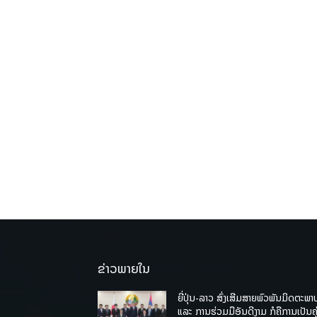
ຂ່າວພາຍໃນ
ຍີ່ປຸ່ນ-ລາວ ສົ່ງເສີມສາຍພົວພັນມິດຕະພາ
ແລະ ການຮ່ວມມືອັນດີງາມ ກໍຄືການເປັນຄູ