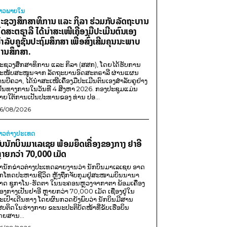
່າວພາຍ​ໃນ
ະຊວງສຶກສາທິການ ແລະ ກິລາ ຮ່ວມກັບລັດຖະບານ
ົດສະຕຣາລີ ໄດ້ນຳສະເໜີເຄື່ອງມືປະເມີນຕົນເອງ
ຳລັບຄູຊັ້ນປະຖົມສຶກສາ ເພື່ອສົ່ງເສີມຄຸນນະພາບ
ານສຶກສາ.
ະຊວງສຶກສາທິການ ແລະ ກິລາ (ສສກ), ໂດຍໄດ້ຮັບການ
ະໜັບສະໜູນຈາກ ລັດຖະບານອົດສະຕຣາລີ ຜ່ານແຜນ
ານບີຄວາ, ໄດ້ນຳສະເໜີເຄື່ອງມືປະເມີນຕົນເອງສຳລັບຄູຢ່າງ
ປັນທາງການໃນວັນທີ 4 ສິງຫາ 2026. ກອງປະຊຸມແມ່ນ
າຍໃຕ້ການເປັນປະທານຂອງ ທ່ານ ປອ...
6/08/2026
່າວຕ່າງປະເທດ
ັບນັກບິນມາເລເຊຍ ພ້ອມຍຶດເຄື່ອງຂອງກາງ ຢາອີ
ຼາຍກວ່າ 70,000 ເມັດ
ຳນັກຂ່າວຕ່າງປະເທດລາຍງານວ່າ ນັກບິນມາເລເຊຍ ອາດ
ືກໂທດປະຫານຊີວິດ ຫຼັງຖືກຈັບກຸມຢູ່ສະໜາມບິນນານາ
າດ ຊູກາໂນ-ຮັດຕາ ໃນນະຄອນຫຼວງຈາກາຕາ ພ້ອມເຄື່ອງ
ອງກາງເປັນຢາອີ ຫຼາຍກວ່າ 70,000 ເມັດ ເຊື່ອງຢູ່ໃນ
ະເປົາເດີນທາງ ໂດຍຜົນກວດຍັງພົບວ່າ ນັກບິນມີສານ
ສບຕິດໃນຮ່າງກາຍ ຂະນະປະຕິບັດໜ້າທີ່ຂັບເຮືອບິນ
ດຍສານ...