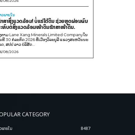
6/08/2026
່າວພາຍ​ໃນ
ັກສາສິ່ງແວດລ້ອມ! ບໍ່ແຮ່ໃຕ້ດິນ ຊ່ວຍຫຼຸດຜ່ອນຜົນ
ະທົບຕໍ່ສິ່ງແວດລ້ອມໜ້າດິນຮັກສາໜ້າດິນ.
ີງຕາມ Lane Xang Minerals Limited Companyໃນ
ັນທີ 30 ກໍລະກົດ 2026 ທີ່ເມືອງວິລະບູລີ ແຂວງສະຫວັນນະ
ຂດ, ສປປ ລາວ ບໍລິສັດ...
6/08/2026
OPULAR CATEGORY
າວພາຍ​ໃນ
8487