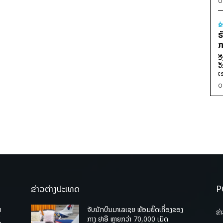
0
ຂ
ຮ
ກ
ອ
ວ
ເ
0
ຂ່າວຕ່າງປະເທດ
P
ບ
ຈັບນັກບິນມາເລເຊຍ ພ້ອມຍຶດເຄື່ອງຂອງ
ຂ່
່
ກາງ ຢາອີ ຫຼາຍກວ່າ 70,000 ເມັດ