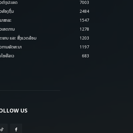
າວຕ່າງປະເທດ
7003
າວທ້ອງຖິ່ນ
2484
ນາສາລະ
1547
າວເຫດການ
1278
ຂະພາບ ແລະ ສີ່ງແວດລ້ອມ
1203
າວການພັດທະນາ
1197
ມໄອທີລາວ
683
OLLOW US