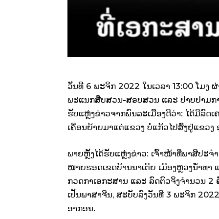
ວັນທີ 6 ພະຈິກ 2022 ໃນເວລາ 13:00 ໂມງ ຜ່າ
ພະແນກສືບສວນ-ສອບສວນ ແລະ ປາບປາມການລັ
ຮັບແຫຼ່ງຂ່າວຈາກພົນລະເມືຶອງດີວ່າ: ໄດ້ມີລົດ
ເຄື່ອນຍ້າຍມາແຕ່ແຂວງ ບໍ່ແກ້ວໄປສົ່ງຢູ່ແຂວງ 
ພາຍຫຼັງໄດ້ຮັບແຫຼ່ງຂ່າວ: ເຈົ້າໜ້າທີ່ພາສີປະ
ໜາຍຮອດເຂດບ້ານນາເຕີຍ ເມືອງຫຼວງນໍ້າທາ ແຂວ
ກວດກາເອກະສານ ແລະ ລົດຕົວຈິງຈຳນວນ 2 ຄັ
ເປັນພາສາຈີນ, ສະບັບລົງວັນທີ 3 ພະຈິກ 2022
ອາກອນ.