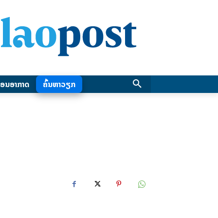
ອນອາກາດ
ຄົ້ນຫາວຽກ