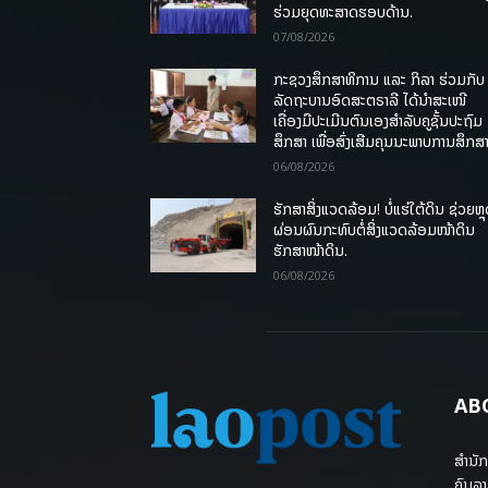
ຮ່ວມຍຸດທະສາດຮອບດ້ານ.
07/08/2026
ກະຊວງສຶກສາທິການ ແລະ ກິລາ ຮ່ວມກັບ
ລັດຖະບານອົດສະຕຣາລີ ໄດ້ນຳສະເໜີ
ເຄື່ອງມືປະເມີນຕົນເອງສຳລັບຄູຊັ້ນປະຖົມ
ສຶກສາ ເພື່ອສົ່ງເສີມຄຸນນະພາບການສຶກສາ
06/08/2026
ຮັກສາສິ່ງແວດລ້ອມ! ບໍ່ແຮ່ໃຕ້ດິນ ຊ່ວຍຫຼ
ຜ່ອນຜົນກະທົບຕໍ່ສິ່ງແວດລ້ອມໜ້າດິນ
ຮັກສາໜ້າດິນ.
06/08/2026
AB
ສຳນັກ
ຄົນລາ