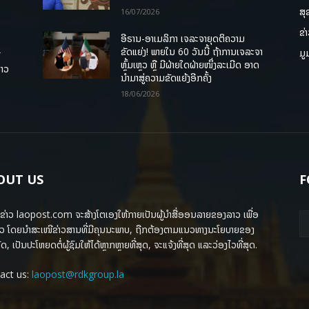
ສຸ
16/07/2026
ຂ່
ອີຣານ-ອາເມລິກາ ເຈລະຈາຍຸດຕິຄວາມ
ຂັດແຍ່ງ! ພາຍໃນ 60 ວັນນີ້ ຖ້າການເຈລະຈາ
ມູ
ື
ຫຼົ້ມເຫຼວ ຫຼື ມີຝ່າຍໃດຝ່າຍໜຶ່ງລະເມີດ ອາດ
ລາວ
ນໍາມາສູ່ຄວາມຂັດແຍ້ງອີກຄັ້ງ
18/06/2026
OUT US
F
ຂ່າວ laopost.com ຈະສ້າງໂຕເອງໃຫ້ກາຍເປັນຜູ້ນຳສື່ອອນລາຍຂອງລາວ ເພື່ອ
ວ ໂດຍນຳສະເໜີຂ່າວສານທີ່ມີຄຸນນະພາບ, ຖືກຕ້ອງຕາມແນວທາງນະໂຍບາຍຂອງ
ດ, ເປັນປະໂຫຍດຕໍ່ຜູ້ຊົມໃຫ້ໄດ້ຫຼາກຫຼາຍທີ່ສຸດ, ຈະແຈ້ງທີ່ສຸດ ແລະວ່ອງໄວທີ່ສຸດ.
act us:
laopost@rdkgroup.la