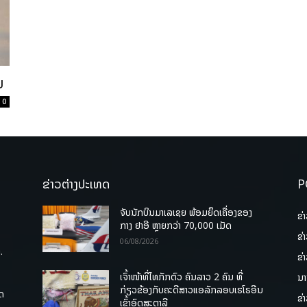
ຍ
0
ຂ່າວຕ່າງປະເທດ
P
ຈັບນັກບິນມາເລເຊຍ ພ້ອມຍຶດເຄື່ອງຂອງ
ຂ່
ກາງ ຢາອີ ຫຼາຍກວ່າ 70,000 ເມັດ
ຂ່
06/08/2026
.
ຂ່
ເຈົ້າໜ້າທີ່ໄທກັກຕົວ ຄົນລາວ 2 ຄົນ ທີ່
ນາ
ກ່ຽວຂ້ອງກັບຄະດີສາວແອລັກລອບເຮໂຣອີນ
ຸດ
ຂ່
ເຂົ້າອົດສະຕາລີ