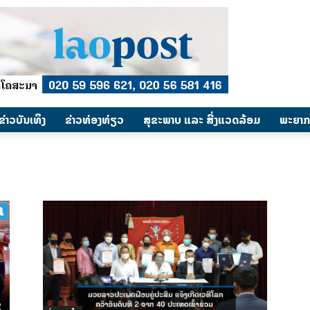
​ຂ່າວບັນເທິງ
​ຂ່າວທ່ອງທ່ຽວ
ສຸຂະພາບ ແລະ ສີ່ງແວດລ້ອມ
ພະຍາກ