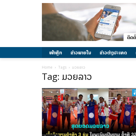
ໜ້າຫຼັກ
ຂ່າວພາຍ​ໃນ
ຂ່າວຕ່າງປະເທດ
Home
Tags
ມວຍລາວ
Tag: ມວຍລາວ