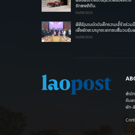
ຮັກສາໜ້າດິນ.
06/08/2026
ພິທີລົງນາມບົດບັນທຶກຄວາມເຂົ້າໃຈຮ່ວມມ
ເພື່ອພັດທະນາບຸກຄະລາກອນສື່ມວນຊົນ
06/08/2026
AB
ສຳນັກ
ຄົນລາ
ພັກ-ລັ
Cont