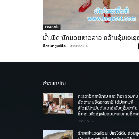
ຂ່າວພາຍ​ໃນ
ນ້ຳເພັດ ນັກມວຍສາວລາວ ຄວ້າແຊ້ມເອເຊ
ລິດຈະນາ ງາມວິໄລ
-
08/08/2014
ຂ່າວພາຍໃນ
ກະຊວງສຶກສາທິການ ແລະ ກິລາ ຮ່ວມກັບ
ລັດຖະບານອົດສະຕຣາລີ ໄດ້ນຳສະເໜີ
ເຄື່ອງມືປະເມີນຕົນເອງສຳລັບຄູຊັ້ນປະຖົມ
ສຶກສາ ເພື່ອສົ່ງເສີມຄຸນນະພາບການສຶກສາ
06/08/2026
ຮັກສາສິ່ງແວດລ້ອມ! ບໍ່ແຮ່ໃຕ້ດິນ ຊ່ວຍຫຼ
ຜ່ອນຜົນກະທົບຕໍ່ສິ່ງແວດລ້ອມໜ້າດິນ