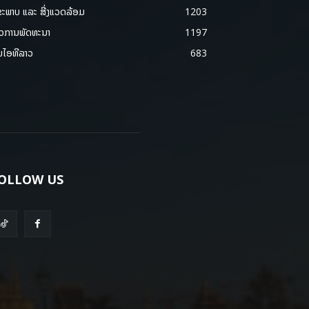
ຂະພາບ ແລະ ສີ່ງແວດລ້ອມ
1203
າວການພັດທະນາ
1197
ມໄອທີລາວ
683
OLLOW US