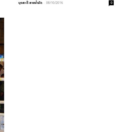
ບຸດສະດີ ສາຍນ້ຳມັດ
-
08/10/2016
0