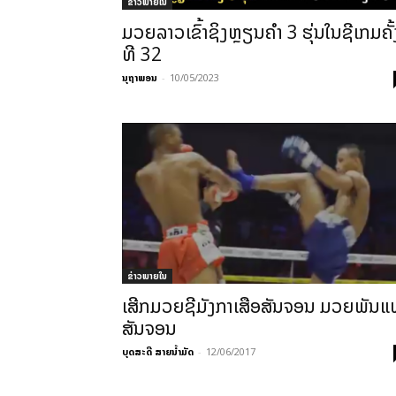
ຂ່າວພາຍ​ໃນ
ມວຍລາວເຂົ້າຊິງຫຼຽນຄຳ 3 ຮຸ່ນໃນຊີເກມຄັ້
ທີ 32
ນຸຖາພອນ
-
10/05/2023
ຂ່າວພາຍ​ໃນ
ເສີກມວຍຊີມັງກາເສືອສັນຈອນ ມວຍພັນແທ
ສັນຈອນ
ບຸດສະດີ ສາຍນ້ຳມັດ
-
12/06/2017