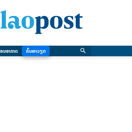
ອນອາກາດ
ຄົ້ນຫາວຽກ