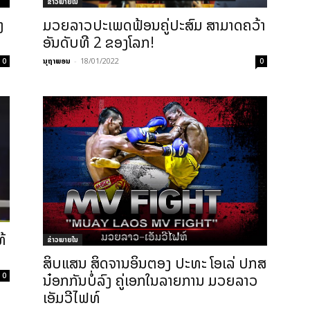
ຂ່າວພາຍ​ໃນ
ງ
ມວຍລາວປະເພດຟ້ອນຄູ່ປະສົມ ສາມາດຄວ້າ
ອັນດັບທີ 2 ຂອງໂລກ!
ນຸຖາພອນ
-
18/01/2022
0
0
້
ຂ່າວພາຍ​ໃນ
ສິບແສນ ສິດຈານອິນຕອງ ປະທະ ໂອເລ່ ປກສ
ນ໋ອກກັນບໍ່ລົງ ຄູ່ເອກໃນລາຍການ ມວຍລາວ
0
ເອັມວີໄຟທ໌