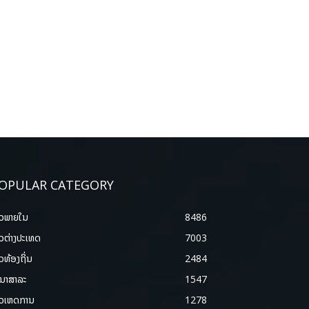
OPULAR CATEGORY
າວພາຍ​ໃນ
8486
າວຕ່າງປະເທດ
7003
າວທ້ອງຖິ່ນ
2484
ນາສາລະ
1547
າວເຫດການ
1278